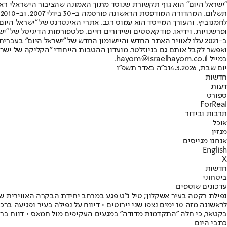
"ישראל היום" הוא גוף תקשורת שנוסד מתוך האמונה שהציבור הישראלי ראוי 
ת
ופרשנויות, וידיאו, פודקאסטים ושידורים חיים. פלטפורמות הדיגיטל של "ישרא
ב-2021 עלו לאוויר האתר החדש והיישומון החדש של "ישראל היום" בע
ואפשר לקבל אותם גם בניוזלטר. מועדון ההטבות הייחודי "הקליקה של ישרא
במייל hayom@israelhayom.co.il.
יום שבת, 14.3.2026
כ"ה באדר תשפ"ו
חדשות
דעות
ספורט
ForReal
תרבות ובידור
אוכל
מגזין
אנחנו מגייסים
English
X
חדשות
ביטחוני
עדכונים שוטפים
נפילת רקטה בעיר אשקלון; טיל נ״ט פגע במרחב יחידת הבקרה האווירית של
בקטאר, כי חלה ״התקדמות מדודה״ במגעים העקיפים מול חמאס • דווח ברצו
כתבי היום