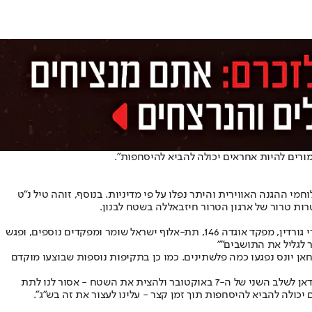
ורים להיות אחראים יכולה להביא להיסחפות".
יורטו בהצלחה על ידי לוחמי ההגנה האווירית והיתר נפלו על פי מדיניות. בנוסף, זוהה טיל נ״ט
ות טרור של ארגון הטרור חיזבאללה בשטח לבנון.
קיים סיור והערכת מצב בגבול הצפון יחד עם מפקד הפיקוד ,האלוף אורי גורדין, מפקד אוגדה 146, תת-אלוף ישראל שומר ומפקדים נוספים, ופגש
 לגליל את התושבים""
אן יונס נפגעו כמה פלשתינים. כמו כן בתקיפות נוספות שבוצעו מוקדם
שר הביטחון גלנט בהערכת מצב מיוחדת לקראת חודש הרמדאן בפיקוד המרכז: ״מזהים עיסוק גובר של איראן, חיזבאללה וחמאס להפוך את הרמדאן לשלב השני של ה-7 באוקטובר ולהצית את השטח - אסור לנו לתת
לה להביא להיסחפות תוך זמן קצר - עלינו לעצור את זה בש״ג״.