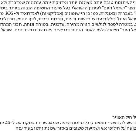
לעיתונות טובה יותר, מאוזנת יותר ומדויקת יותר. עיתונות שמדברת ולא צ
שלום. המהדורה המודפסת הראשונה פורסמה ב-30 ביולי 2007, וב-2010 הפך "ישראל היום" לעיתון הישראלי בעל שי
לחמנוביץ,
ל היום" כוללות ערוצי חדשות ודעות, תרבות ובידור, לייף סטייל, טכנולוגיה
ברית, במטרה לספק לגולשים חוויה מהירה, עדכנית, בטוחה ונוחה. תכני המה
ל היום" מציע לגולשי האתר הנחות ומבצעים על מוצרים ושירותים. ישראל 
 חיל האוויר
לראשונה 
עה על חילופי אש ושמיעת פיצוצים באזור שכונת זיתון בעיר עזה