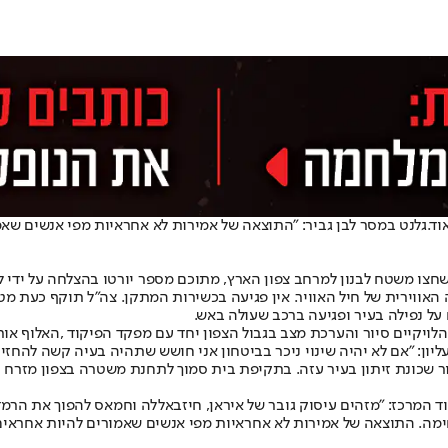
וד.
גלנט במסר לבן גביר: "התוצאה של אמירות לא אחראיות מפי אנשים שאמ
ת בצפון הארץ מוקדם יותר היום, זוהו כ-20 שיגורים שחצו משטח לבנון למרחב צפון הארץ, מתוכם מספר 
ווירית של חיל האוויר. אין פגיעה בכשירות המתקן. צה"ל תוקף כעת מטר
לוי
ון: "אם לא יהיה שינוי ניכר בביטחון אני חושש שתהיה בעיה קשה להחזיר
ור שכונת זיתון בעיר עזה. בתקיפת בית סמוך לתחנת משטרה בצפון מזרח ח
 התוצאה של אמירות לא אחראיות מפי אנשים שאמורים להיות אחראים יכו