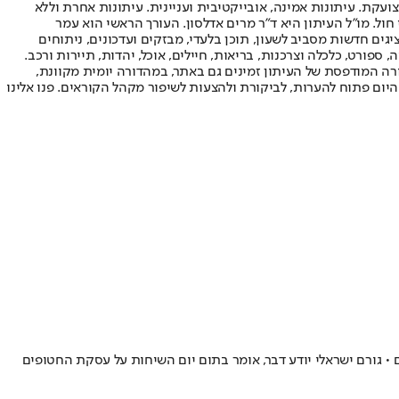
ועקת. עיתונות אמינה, אובייקטיבית ועניינית. עיתונות אחרת וללא
עור החשיפה הגבוה ביותר בימי חול. מו"ל העיתון היא ד"ר מרים אדלסון. העורך הראשי הוא עמר
 והעורך המייסד הוא עמוס רגב. אתרי האינטרנט של "ישראל היום" בעברית ובאנגלית, כמו כן היישומונים (אפליקציות) לאנדרואיד ול-iOS, מציגים חדשות מסביב לשעון, תוכן בלעדי, מבזקים ועדכונים, ניתוחים
, ספורט, כלכלה וצרכנות, בריאות, חיילים, אוכל, יהדות, תיירות ורכב.
דורה המודפסת של העיתון זמינים גם באתר, במהדורה יומית מקוונת,
היום פתוח להערות, לביקורת ולהצעות לשיפור מקהל הקוראים. פנו אלינו
מזה 10 ימים נצפו שני יירוטים • דיווח על נפילה בעיר ופגיעה ברכב שעולה באש • חמאס קיבל טיוטת הצעה שמאפשרת הפסקת אש ל-40 יום • גורם ישראלי יודע דבר, אומר בתום יום השיחות על עסקת החטופים