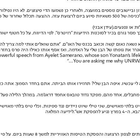
וביישובים נוספים במועצה, ולאחרי כן נשמעו הדי פיצוצים. לא היו נפילות 
ם של עזתים עקורים לביתם.
ת או נפגעים.
(עידן אבני)
"א נשאה נאום קשה וכואב בכנס של האו"ם. "אתם שואלים אותי למה צריך להח
שגרר את גופתו של הבן שלי על האדמה, ואז אסף אותו כאילו היה פרס בחזרה
owerful speech from Ayelet Samerano, whose son Yonatan's life
לי עכשיו. איפה הבן שלי? תחזירו אותו הביתה. אתם בחדר הסמוך. אתה כאן
מחבלים, אחד מהם, מפקד גדוד טובאס אחמד דראג'מה. במהלך הלילה פעל צ
הפסקת אש".
לידיעה המלאה