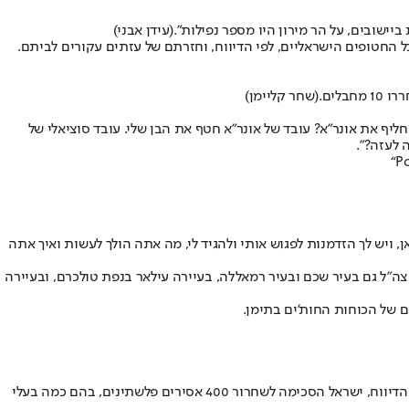
ביישובים, על הר מירון היו מספר נפילות".
(עידן אבני)
(שחר קליימן)
ליף את אונר"א? עובד של אונר"א חטף את הבן שלי. עובד סוציאלי של
 לעזה?".
“P
, ויש לך הזדמנות לפגוש אותי ולהגיד לי, מה אתה הולך לעשות ואיך אתה
ה"ל גם בעיר שכם ובעיר רמאללה, בעיירה עילאר בנפת טולכרם, ובעיירה
דיווח באל-ג'זירה: ישראל הסכימה לחזרה הדרגתית של העקורים העזתים לצפון הרצועה והפסקת הטיסות האוויריות למשך 8 שעות ביום. על פי הדיווח, ישראל הסכימה לשחרור 400 אסירים פלשתינים, בהם כמה בעלי