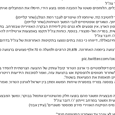
 צה"ל
בר רמת הגולן.
(שחר קליימן)
ך، נשארים אופטימיים לגבי המשך השיחות.
(שחר קליימן)
הר מירון בצפון הארץ, אין נפגעים ולא נגרם נזק ליחידת הבקרה האווירית שבמרח
ת, בסריה ואל-מנצורי. בנוסף, כוחות צה"ל תקפו באמצעות ארטילריה להס
/ דובר צה"ל
זבאללה, דיווחו כי כמה בתים נפגעו בתקיפות האחרונות של צה"ל בדרום לבנ
pic.twitter.com/o
ורמים דיפלומטיים כי ארגון הטרור קיבל עותק של ההצעה הצרפתית להסדר בי
רור חטופים ולהפסקת אש ברצועת עזה, ואמר לסוכנות הידיעות רויטרס כי
ינן תואמות את המציאות בשטח".
פסגה בפריז במסגרת שיחות המשא ומתן בין ישראל לארגון הטרור, ואמר 
ה מבצעית ומשגר מהם בוצעו חלק מהשיגורים אתמול בבוקר; נמשך המבצע 
ית ומשגר במרחב זייתון // דובר צה"ל
(עידן אבני)
ע לא עובר עד שאחרון החטופים חוזר".