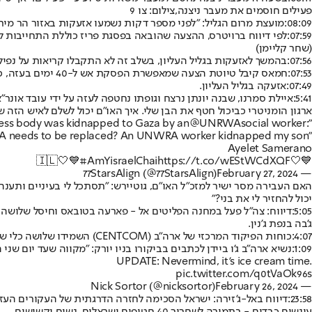
פעילים חוסמים את מעבר ניצנה,צילום: צו 9
08:09:
מועצת מרום הגליל: "לפני מספר דקות נשמעו אזעקות באזור הר מירון 
07:59:
לפי דיווח ברויטרס, ההצעה שהובאה בפסגת פריז כוללת התחייבות לכניסה של 500 משאיות סיוע ביום לרצועת עזה. ההצעה תכלול שחרור של כל החטופים הישראליים, לפי הדיווח, וחזרת
(שחר קליימן)
07:56:
בהמשך לאזעקות בגליל העליון, בשלב זה לא התקבלו קריאות על נפילו
07:53:
חמאס קיבל טיוטת הצעה שמאפשרת הפסקת אש ל-40 ימים בעזה, כך מסר גורם בכיר לסוכנות הידיעות "רויטרס". לפי הדיווח, על כל חטוף ישוחררו 10 מחבלים.
07:49:
אזעקה בגליל העליון.
5:41:
איילת סמרנו, שבנה יונתן נרצח וגופתו נחטפה לעזה על ידי עובד אונר
ארגון הומניטרי כביכול חטף את הבן שלי. איך האו"ם יכול לשלם לאיש הזה 
less body was kidnapped to Gaza by an
@UNRWA
social worker:”
"You are asking me why UNRWA needs to be replaced? An UNWRA worker kidnapped my son…”
Ayelet Samerano
#AmYisraelChai
https://t.co/wEStWCdXQF
💙🤍🇮🇱🤍💙
February 27, 2024
— 77StarsAlign (@77StarsAlign)
האם העבירה מסר ישיר למזכ"ל האו"ם, גוטיירש: "תסתכל לי בעיניים ותענה 
יכול להחזיר לי את בני?"
5:05:
דיווח: צה"ל פעל במחנה הפליטים אל - פארעה בטובאס וחיסל שלושה 
ג'בה בנפת ג'נין.
4:07:
כוחות הפיקוד המרכזי של ארה"ב (CENTCOM) השמידו שלושה כלי שיט בלתי מאוישים, שני טילי שיוט ניידים נגד ספינות, וכלי טיס בלתי מאוישים של הכוחות החות'ים בתימן.
1:09:
נשיא ארה"ב ג'ו ביידן לכתבים בביקורו בניו יורק: "מקווה שעד יום שני הבא, ה-4 במרץ נגיע ל
UPDATE: Nevermind, it’s ice cream time.
pic.twitter.com/q0tVaOk96s
February 26, 2024
— Nick Sortor (@nicksortor)
23:58: