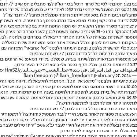
במבצע חטיבתי לסיכול טרור חוסל בכיר גא״פ לצד מחבלים חמושים // דובר
12:58:
סגירת המעגל של לוחמי גדוד 932: לאחר ירי שבוצע לעברם על ידי מחבלים, הלוחמים פשטו על המבנה ממנו בוצע הירי, חיסלו את המחבלים ואיתרו אמצעי לחימה רבים של ארגון הטרור חמאס.
מחבלים רבים חוסלו בשכונת זייתון: תיעוד ממצלמת מחבל // דובר צה"ל
12:22:
דיווח ערבי: קצין סורי בצבא אסד נהרג בפיצוץ בקוניטרה, הוא השתייך לחטיבה 112, שיוחסו לה שיגורים לע
12:19:
דובר משרד החוץ הקטארי: יש המון התפתחויות במסגרת מאמצי התיוו
11:43:
הבוקר זוהו כ-35 שיגורים שחצו משטח לבנון לעבר מרחב 
ומספר תשתיות צבאיות של ארגון הטרור חיזבאללה במרחבים אלחניה, ג'בשי
בעקבות השיגורים לצפון: צה"ל השמיד אתר צבאי ותשתיות של חיזבאללה /
10:37:
כלי תקשורת בלבנון, ובהם העיתון הלבנוני "אל-אחבאר" המזוהה עם חי
תיעוד ערבי: תקיפות צה"ל בדרום לבנון // רשתות ערביות
10:58:
משרד הבריאות הפלשיתני בעזה, שנשלט על ידי חמאס: 96 הרוגים ברצועה ביממה האחרונה. 29,878 הרוגים ולמעלה מ 70 אלף פצועים ברצועה מאז תחילת המלחמה.
10:37:
דיווחים בלבנון: צה''ל תקף בכפר אל-ביסאריה ליד העיר צידון.
استهداف من قبل اسرائيل في بلدة
#عيتا_الشعب
#جنوب_لبنان
xc4H78SZJ
February 27, 2024
— flam freedom (@flam_freedom11)
10:20:
העיתון הלבנוני "נידאא' אל-ווטן", המתנגד לחיזבאללה, דיווח מפי ג
10:00:
גורם רשמי בחמאס התייחס למשא ומתן שמקיים הארגון עם ישראל לשח
"הצהרותיו של ביידן בנוגע להפסקת הלחימה בעזה היו מוקדמות מדי. הן א
09:59:
נציג חמאס בלבנון אוסאמה חמדאן התייחס לטיוטת ההסכם שגובשה ב
לנתניהו יותר זמן להתכונן למתקפה חדשה".
תיעוד ערבי: תקיפות צה"ל בדרום לבנון // רשתות ערביות
09:41:
שעות ספורות לאחר ביצוע הירי לעבר העוטף: כוחות צה"ל תקפו דיר
שעות ספורות לאחר ביצוע הירי לעבר העוטף: כוחות צה"ל תקפו דירה מבצע
08:22:
חיזבאללה לוקח אחריות על הירי לעבר יב״א 506: ״ירינו טילים לעבר בסיס הפיקוח האווירי מירון ממספר משגרים״.
חיזבאללה ירה עשרות רקטות לאזור מירון
08:11:
בשעה זו מעבר ניצנה נחסם למעבר משאיות סיוע ע"י פעילים: "אף סיו