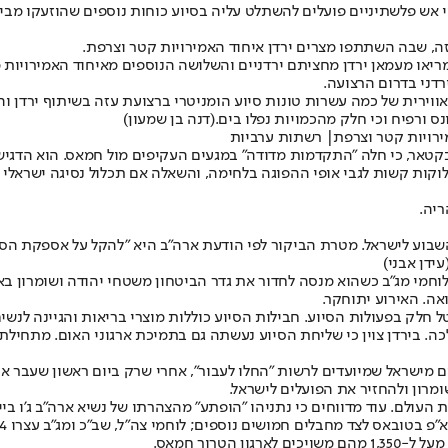
וי אש פלשתיניים פועלים להשתלט עליה בסיוע כוחות נוספים שהוזעקו מבית
זה, שבה השתתפו מצרים ירדן איחוד האמירויות קטר וצרפת.
או מעמאן ירדן מחציתם ירדניים והשלושה הנוספים מאיחוד האמירויות מצ
רדני בדרום הרצועה.
וירית של כמה עשרות טונות סיוע הומניטרי ברצועת עזה בשיתוף ירדן וה
 ורפיח וכי חלק מהכמויות נפלו בים.
(דנה בן שמעון)
ירויות קטר וצרפת| רשתות ערביות
קטאר, כי חלה ״התקדמות מדודה״ במגעים העקיפים מול חמאס. הוא הדגיש 
קות קשות לגבי אופי ההפוגה בלחימה, והשאלה אם תכלול נסיגה ישראלי של
בוע לישראל. מטרת הביקור לפי הודעת ארה"ב היא "להקל על אספקת הסיוע
עידן אבני)
וחמי מג"ב כשהוא מנסה לחדור את גדר הביטחון משטחי יהודה ושומרון באז
אה. האירוע יתוחקר.
מירדן. מלך ירדן נטל חלק בפעולות הסיוע. חבילות הסיוע כוללות מוצרי בריאות וה
צוין כי שליחת הסיוע נעשתה גם בתמיכת ארגוני האום. מתחילת המלחמה העבירה י
סים מישראל שמיועדים לרשות "החלו לעבור", אחרי שרק ביום ראשון שעבר א
רון ולהחזיר את הפועלים לישראל.
העולם. עוד מדווחים כי נתניהו "הופתע" מהצהרתו של נשיא ארה"ב ג'ו בי