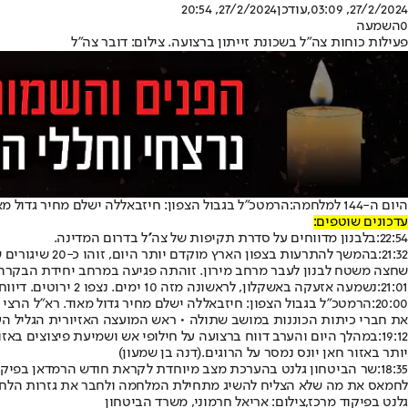
27/2/2024, 03:09
,עודכן
27/2/2024, 20:54
0
השמעה
פעילות כוחות צה"ל בשכונת זייתון ברצועה. צילום: דובר צה"ל
היום ה-144 למלחמה:
הרמטכ״ל בגבול הצפון: חיזבאללה ישלם מחיר גדול מא
עדכונים שוטפים:
22:54:
בלבנון מדווחים על סדרת תקיפות של צה''ל בדרום המדינה.
21:32:
בהמשך להתרעו
שחצה משטח לבנון לעבר מרחב מירון. זוהתה פגיעה במרחב יחידת הבקרה הא
21:01:
נשמעה אזעקה באשקלון, לראשונה מזה 10 ימים. נצפו 2 ירוטים. דיווח על נפילה בעיר ופגיעה ברכב שעולה באש.
20:00:
הרמטכ״ל בגבול הצפון: חיזבאללה ישלם מחיר גדול מאוד. רא"ל הרצי ה
את חברי כיתות הכוננות במושב שתולה • ראש המועצה האזיורית הגליל העלי
19:12:
במהלך היום והערב דווח ברצועה על חילופי אש ושמיעת פיצוצים באז
יותר באזור חאן יונס נמסר על הרוגים.
(דנה בן שמעון)
18:35:
לחמאס את מה שלא הצליח להשיג מתחילת המלחמה ולחבר את גזרות הלחימה.
גלנט בפיקוד מרכז,צילום: אריאל חרמוני, משרד הביטחון