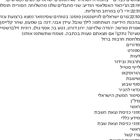
עונשים כבדים - בתמורה לשחרור 40 חטופים ישראלים, נשים וקשישים.
23:19:
הג'יהאד האסלאמי הודיע: שני מחבלים שלנו מהשלוחה הסורית חוסלו ב
22:51:
ירי נ"ט במרחב מרגליות.
22:50:
גורם ישראלים לווישנגטון פוסט: בטוחים שסינוואר נמצא ברצועת עזה
בהכנת הידיעה השתתפו: לילך שובל, עידן אבני, דנה בן שמעון, שחר קליימן,
אפרת פורשר, יהודה שלזינגר, ירון דורון, נטע בר, אסף גולן, רונית זילברשטיין,
טעינו? נתקן! אם מצאתם טעות בכתבה, נשמח שתשתפו אותנו
מלחמת חרבות ברזל
מדורים
ספורט
דעות
תרבות ובידור
לייף סטייל
הורוסקופ
שישבת
סוף שבוע
כדאי להכיר
סיפור המשק הישראלי
נדל"ן
ראשי
זמני כניסת וצאת השבת
מידע כללי
זמני כניסת וצאת שבת
ראשי
צרו קשר