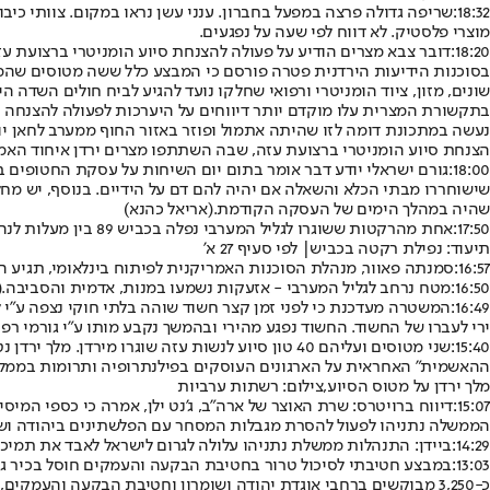
18:32:
שריפה גדולה פרצה במפעל בחברון. ענני עשן נראו במקום. צוותי כיב
מוצרי פלסטיק. לא דווח לפי שעה על נפגעים.
18:20:
דובר צבא מצרים הודיע על פעולה להצנחת סיוע הומניטרי ברצועת ע
בסוכנות הידיעות הירדנית פטרה פורסם כי המבצע כלל ששה מטוסים שהמרי
שונים, מזון, ציוד הומניטרי ורפואי שחלקו נועד להגיע לביח חולים השדה הי
בתקשורת המצרית עלו מוקדם יותר דיווחים על היערכות לפעולה להצנחה או
נעשה במתכונת דומה לזו שהיתה אתמול ופוזר באזור החוף ממערב לחאן יונס
הצנחת סיוע הומניטרי ברצועת עזה, שבה השתתפו מצרים ירדן איחוד האמ
18:00:
גורם ישראלי יודע דבר אומר בתום יום השיחות על עסקת החטופים ב
שישוחררו מבתי הכלא והשאלה אם יהיה להם דם על הידיים. בנוסף, יש מחלו
שהיה במהלך הימים של העסקה הקודמת.
(אריאל כהנא)
17:50:
אחת מהרקטות ששוגרו לגליל המערבי נפלה בכביש 89 בין מעלות לנהריה.
תיעוד: נפילת רקטה בכביש| לפי סעיף 27 א'
16:57:
סמנתה פאוור, מנהלת הסוכנות האמריקנית לפיתוח בינלאומי, תגיע הש
16:50:
מטח נרחב לגליל המערבי - אזעקות נשמעו במנות, אדמית והסביבה.
(
16:49:
המשטרה מעדכנת כי לפני זמן קצר חשוד שוהה בלתי חוקי נצפה ע"י ל
ירי לעברו של החשוד. החשוד נפגע מהירי ובהמשך נקבע מותו ע"י גורמי רפו
15:40:
שני מטוסים ועליהם 40 טון סיוע לנשות עזה שוגרו 
ההאשמית" האחראית על הארגונים העוסקים בפילנתרופיה ותרומות בממלכה. בירדן 
מלך ירדן על מטוס הסיוע,צילום: רשתות ערביות
15:07:
דיווח ברויטרס: שרת האוצר של ארה"ב, ג'נט ילן, אמרה כי כספי המי
הממשלה נתניהו לפעול להסרת מגבלות המסחר עם הפלשתינים ביהודה ושומ
14:29:
ביידן: התנהלות ממשלת נתניהו עלולה לגרום לישראל לאבד את תמיכת 
13:03:
כ-3,250 מבוקשים ברחבי אוגדת יהודה ושומרון וחטיבת הבקעה והעמקים, מעל ל-1,350 מהם משויכים לארגון הטרור חמאס.