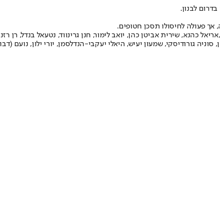
דרום לבנון.
, אך פעולה לחיסולו תסכן חטופים.
אריאל כהנא, שירית אביטן כהן, יואב לימור, חנן גרינווד, נטעאל בנדל, רן רזנ
 סוניה גורודיסקי, שמעון יעיש, היאלי יעקבי-הנדלסמן, יורי ילון, נועם (דבול)