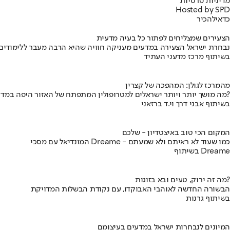
מדיניות פרטיות
Hosted by SPD
כדאי
להכיר
הצעירים שמצליחים לפתור כל בעיה מדעית
נבחרת ישראל הצעירה במדעים מעניקה חוויה שהיא הרבה מעבר ללימודים
בשיתוף מרכז מדעני העתיד
מהמרכז לגולן: המהפכה של קצרין
מה מושך יותר ויותר ישראלים למטרופולין המתפתח של האזור היפה במדינה?
בשיתוף אבני דרך וי.ד ברזאני
המקום הכי טוב באיצטדיון - שלכם
המונדיאל עם מסכי Dreame - כמו שעוד לא ראיתם ולא שמעתם
בשיתוף Dreame
מה זה ירוק, טעים ובא בזוגות?
הבשורה החדשה לאוהבי האבוקדו, עם נקודת הבשלות המדויקת
בשיתוף גרנות
המיונים לנבחרות ישראל במדעים בעיצומם