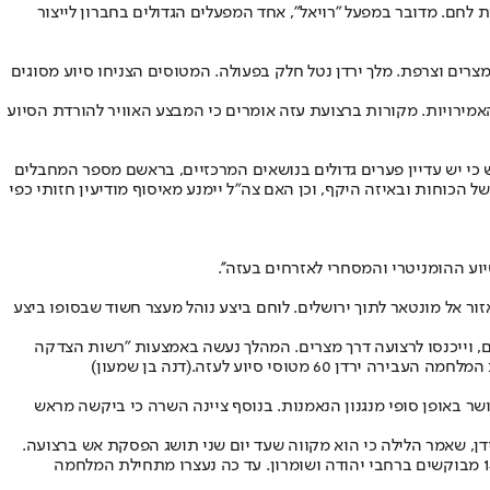
 לחם. מדובר במפעל "רויאל", אחד המפעלים הגדולים בחברון לייצור
רים וצרפת. מלך ירדן נטל חלק בפעולה. המטוסים הצניחו סיוע מסוגים
אמירויות. מקורות ברצועת עזה אומרים כי המבצע האוויר להורדת הסיוע
כי יש עדיין פערים גדולים בנושאים המרכזיים, בראשם מספר המחבלים
 הכוחות ובאיזה היקף, וכן האם צה״ל יימנע מאיסוף מודיעין חזותי כפי
 ה​​הומניטרי והמסחרי לאזרחים בעזה''.
ור אל מונטאר לתוך ירושלים. לוחם ביצע נוהל מעצר חשוד שבסופו ביצע
גיינה לנשים, וייכנסו לרצועה דרך מצרים. המהלך נעשה באמצעות "רשות הצדקה
רדן 60 מטוסי סיוע לעזה.
(דנה בן שמעון)
ושר באופן סופי מנגנון הנאמנות. בנוסף ציינה השרה כי ביקשה מראש
ידן, שאמר הלילה כי הוא מקווה שעד יום שני תושג הפסקת אש ברצועה.
במבצע חטיבתי לסיכול טרור בחטיבת הבקעה והעמקים חוסל בכיר גא״פ בטובאס לצד מחבלים חמושים נוספים; לוחמי צה״ל, שב״כ ומג״ב עצרו 14 מבוקשים ברחבי יהודה ושומרון. עד כה נעצרו מתחילת המלחמה