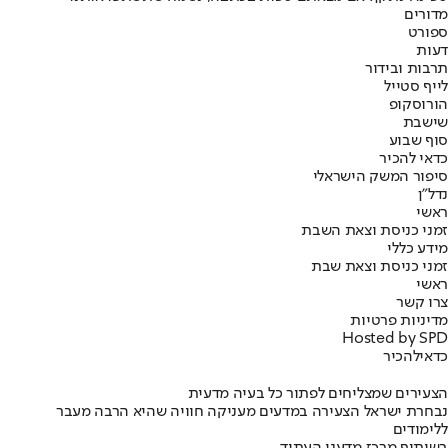
מדורים
ספורט
דעות
תרבות ובידור
לייף סטייל
הורוסקופ
שישבת
סוף שבוע
כדאי להכיר
סיפור המשק הישראלי
נדל"ן
ראשי
זמני כניסת וצאת השבת
מידע כללי
זמני כניסת וצאת שבת
ראשי
צרו קשר
מדיניות פרטיות
Hosted by SPD
כדאי
להכיר
הצעירים שמצליחים לפתור כל בעיה מדעית
נבחרת ישראל הצעירה במדעים מעניקה חוויה שהיא הרבה מעבר
ללימודים