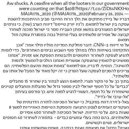
Aw shucks. A ceasfire when all the looters in our government
were counting on that $60B?
https://t.co/ZJD54NKXHo
February 26, 2024
— MAJA1776_2020 (@MAJA1776_2020)
דבריו של ביידן מחזקים את הלך הרוח החיובי סביב ההיתכנות להשגת
עסקה בין ישראל לחמאס. ה"ניו יורק טיימס" דיווח הערב (שני), כי גורמים
ישראלים המעורבים במשא ומתן העבירו מסר כי ישראל מוכנה לשחרר
קבוצה של אסירים פלשתינים בעלי פרופיל גבוה במסגרת עסקה מול
חמאס.
על פי דיווח ב-CNN, דובר מחלקת המדינה מת'יו מילר אמר: "אכן
התקדמנו בשיחות הללו במהלך סוף השבוע ובימים האחרונים", כדי לנסות
להגיע לעסקה לשחרור החטופים ולהבטחת הפסקת אש זמנית. "אנחנו
ממשיכים להאמין שהעסקה אפשרית ואנחנו הולכים להמשיך ולנסות
להשיגה", הוסיף. לדבריו, אם לחמאס "באמת אכפת מהעם הפלשתיני, הם
צריכים להסכים לעסקה שעל הפרק כי זה יקל מאוד על הסבל של אותו עם
פלשתיני".
בתוך כך, על פי מקור מצרי, לחמאס הוצע לבחור בין שחרור 15 מחבלים
"כבדים" על כל חטוף ישראלי לבין מספר גדול של מחבלות ומחבלים קטינים
שישוחררו על כל חטוף, העשוי להגיע למאה איש. כך פורסם בעיתון
"אל-ערבי אל-ג'דיד".
באל-ג'זירה דווח במקביל, כי ישראל הסכימה לחזרה הדרגתית של
העקורים העזתים לצפון הרצועה והפסקת הטיסות האוויריות למשך 8
שעות ביום. על פי הדיווח, ישראל הסכימה לשחרור 400 אסירים
פלשתינים, בהם כמה בעלי עונשים כבדים - בתמורה לשחרור 40 חטופים
ישראלים, נשים וקשישים.
טעינו? נתקן! אם מצאתם טעות בכתבה, נשמח שתשתפו אותנו