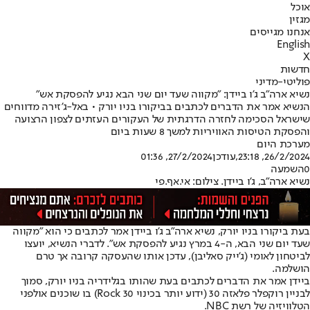
אוכל
מגזין
אנחנו מגייסים
English
X
חדשות
פוליטי-מדיני
נשיא ארה"ב ג'ו ביידן: "מקווה שעד יום שני הבא נגיע להפסקת אש"
הנשיא אמר את הדברים לכתבים בביקורו בניו יורק • באל-ג'זירה מדווחים
שישראל הסכימה לחזרה הדרגתית של העקורים העזתים לצפון הרצועה
והפסקת הטיסות האוויריות למשך 8 שעות ביום
מערכת היום
26/2/2024, 23:18
,עודכן
27/2/2024, 01:36
0
השמעה
נשיא ארה"ב, ג'ו ביידן. צילום: אי.אף.פי
בעת ביקורו בניו יורק, נשיא ארה"ב ג'ו ביידן אמר לכתבים כי הוא "מקווה
שעד יום שני הבא, ה-4 במרץ נגיע להפסקת אש". לדברי הנשיא, יועצו
לביטחון לאומי (ג'ייק סאליבן), עדכן אותו שהעסקה קרובה אך טרם
הושלמה.
ביידן אמר את הדברים לכתבים בעת שהותו בגלידריה בניו יורק, סמוך
לבניין רוקפלר פלאזה 30 (ידוע יותר בכינוי Rock 30) בו שוכנים אולפני
הטלוויזיה של רשת NBC.