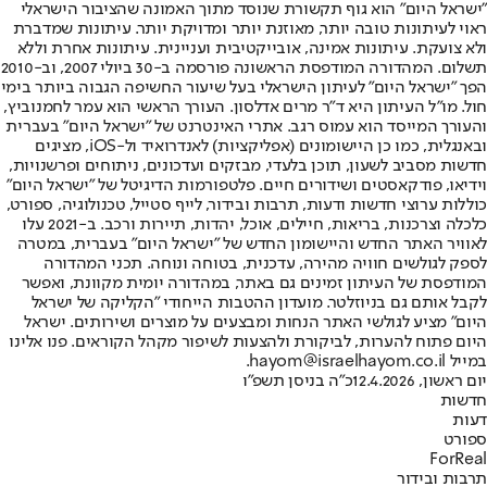
"ישראל היום" הוא גוף תקשורת שנוסד מתוך האמונה שהציבור הישראלי
ראוי לעיתונות טובה יותר, מאוזנת יותר ומדויקת יותר. עיתונות שמדברת
ולא צועקת. עיתונות אמינה, אובייקטיבית ועניינית. עיתונות אחרת וללא
תשלום. המהדורה המודפסת הראשונה פורסמה ב-30 ביולי 2007, וב-2010
הפך "ישראל היום" לעיתון הישראלי בעל שיעור החשיפה הגבוה ביותר בימי
חול. מו"ל העיתון היא ד"ר מרים אדלסון. העורך הראשי הוא עמר לחמנוביץ,
והעורך המייסד הוא עמוס רגב. אתרי האינטרנט של "ישראל היום" בעברית
ובאנגלית, כמו כן היישומונים (אפליקציות) לאנדרואיד ול-iOS, מציגים
חדשות מסביב לשעון, תוכן בלעדי, מבזקים ועדכונים, ניתוחים ופרשנויות,
וידיאו, פודקאסטים ושידורים חיים. פלטפורמות הדיגיטל של "ישראל היום"
כוללות ערוצי חדשות ודעות, תרבות ובידור, לייף סטייל, טכנולוגיה, ספורט,
כלכלה וצרכנות, בריאות, חיילים, אוכל, יהדות, תיירות ורכב. ב-2021 עלו
לאוויר האתר החדש והיישומון החדש של "ישראל היום" בעברית, במטרה
לספק לגולשים חוויה מהירה, עדכנית, בטוחה ונוחה. תכני המהדורה
המודפסת של העיתון זמינים גם באתר, במהדורה יומית מקוונת, ואפשר
לקבל אותם גם בניוזלטר. מועדון ההטבות הייחודי "הקליקה של ישראל
היום" מציע לגולשי האתר הנחות ומבצעים על מוצרים ושירותים. ישראל
היום פתוח להערות, לביקורת ולהצעות לשיפור מקהל הקוראים. פנו אלינו
במייל hayom@israelhayom.co.il.
יום ראשון, 12.4.2026
כ"ה בניסן תשפ"ו
חדשות
דעות
ספורט
ForReal
תרבות ובידור