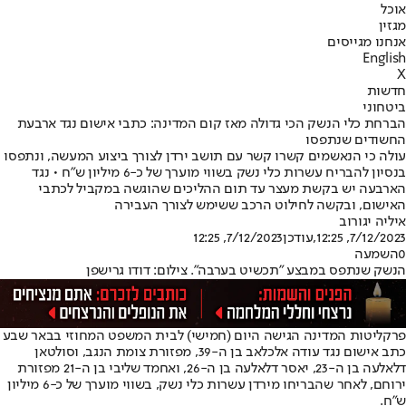
אוכל
מגזין
אנחנו מגייסים
English
X
חדשות
ביטחוני
הברחת כלי הנשק הכי גדולה מאז קום המדינה: כתבי אישום נגד ארבעת
החשודים שנתפסו
עולה כי הנאשמים קשרו קשר עם תושב ירדן לצורך ביצוע המעשה, ונתפסו
בנסיון להבריח עשרות כלי נשק בשווי מוערך של כ-6 מיליון ש"ח • נגד
הארבעה יש בקשת מעצר עד תום ההליכים שהוגשה במקביל לכתבי
האישום, ובקשה לחילוט הרכב ששימש לצורך העבירה
איליה יגורוב
7/12/2023, 12:25
,עודכן
7/12/2023, 12:25
0
השמעה
הנשק שנתפס במבצע "תכשיט בערבה". צילום: דודו גרישפן
פרקליטות המדינה הגישה היום (חמישי) לבית המשפט המחוזי בבאר שבע
כתב אישום נגד עודה אלכלאב בן ה-39, מפזורת צומת הנגב, וסולטאן
דלאלעה בן ה-23, יאסר דלאלעה בן ה-26, ואחמד שליבי בן ה-21 מפזורת
ירוחם, לאחר ש
הבריחו מירדן עשרות כלי נשק, בשווי מוערך של כ-6 מיליון
ש"ח
.