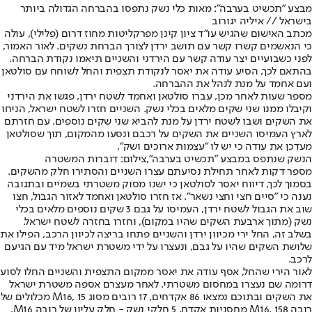
מבצע ״תכשיט בערבה״: מאות כלי נשק נתפסו בהברחה הגדולה ביותר
בישראל // איליה יגורוב
מכתב האישום שהגיש עו"ד ציון קינן מפרקליטות מחוז דרום (פלילי), עולה
כי הנאשמים קשרו קשר עם תושב ירדן לצורך הברחת נשקים. לאור האמור,
לפני כשבועיים יצר עודה קשר עם הירדני והשניים תיאמו נקודת הברחה.
בהתאם לכך, הסיע עודה את יאסר לנקודת תצפית והחל לשוחח עם סולטאן
ועם אחמד על מנת לנהל את ההברחה.
מספר שעות לאחר מכן, עברו סולטאן ואחמד לשטח ירדן, פגשו את הירדני
וקיבלו ממנו שני שקים מלאים בכלי נשק. השניים חזרו לשטח ישראל, הניחו
את השקים ושבו לשטח ירדן על מנת להביא שני שקים נוספים. עם חזרתם
לארץ העמיסו השניים את השקים על רכבם ונסעו מהמקום, תוך שסולטאן
מעדכן את עודה כי יש לו "עצמות ארוכים ושק".
הנשק שנתפס במבצע "תכשיט בערבה",צילום: דוברות המשטרה
מספר דקות לאחר תחילת נסיעתם עצרו השניים והסתירו חלק מהשקים.
בסמוך לכך, דיווח יאסר לסולטאן כי ישנו מסוק משטרתי בשמיים ובתגובה
נענה כי "סיים חצי וחצי נשאר". אז חזרו סולטאן ואחמד לאזור הגבול, חצו
שוב את הגבול לשטח ירדן, העמיסו על גבם 3 שקים נוספים מלאים בכלי
נשק (מתוך ארבעת השקים שהיו במקום), וחזרו בחזרה לשטח ישראל.
בשלב זה, החל ירי מכיוון ירדן והשניים פתחו בריצה לכיוון הרכב, הפילו את
שלושת השקים שהיו על גבם, ונעצרו על ידי משטרת ישראל מיד עם הגיעם
לרכב.
לאור הירי שהחל, אסף עודה את יאסר ממקום התצפית והשניים החלו לסוע
דרומה שם נעצרו במחסום משטרתי. לאחר מעצרם אספה משטרת ישראל
את השקים ובתוכם נמצאו 86 אקדחים, 17 רובים מסוג M16, 15 מכלולים של
רובה M16, 158 מחסניות אקדח, 5 חלקי נשק - חלק עליון של רובה M16.