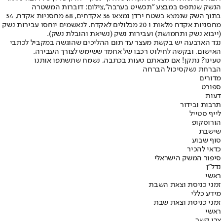
הנשק שנתפס במבצע "תכשיט בערבה",צילום: דוברות המשטרה
בתוך השק שנמצא בשטח ירדן נמצאו 36 אקדחים, 68 מחסניות אקדח, 34
מחסניות אקדח מלאות ו 20 מכלולים לאקדח. לנאשמים יוחסו עבירות נשק
(ייבוא נשק ותחמושת) ועבירות נשק (נשיאת והובלת נשק).
נגד הארבעה יש בקשת מעצר עד תום ההליכים שהוגשה במקביל לכתבי
האישום, ובקשה לחילוט רכבו של אחמד ששימש לצורך העבירה.
טעינו? נתקן! אם מצאתם טעות בכתבה, נשמח שתשתפו אותנו
הברחת נשק
סיכול הברחה
מדורים
ספורט
דעות
תרבות ובידור
לייף סטייל
הורוסקופ
שישבת
סוף שבוע
כדאי להכיר
סיפור המשק הישראלי
נדל"ן
ראשי
זמני כניסת וצאת השבת
מידע כללי
זמני כניסת וצאת שבת
ראשי
צרו קשר