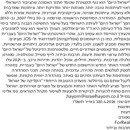
"ישראל היום" הוא גוף תקשורת שנוסד מתוך האמונה שהציבור הישראלי
ראוי לעיתונות טובה יותר, מאוזנת יותר ומדויקת יותר. עיתונות שמדברת
ולא צועקת. עיתונות אמינה, אובייקטיבית ועניינית. עיתונות אחרת וללא
תשלום. המהדורה המודפסת הראשונה פורסמה ב-30 ביולי 2007, וב-2010
הפך "ישראל היום" לעיתון הישראלי בעל שיעור החשיפה הגבוה ביותר בימי
חול. מו"ל העיתון היא ד"ר מרים אדלסון. העורך הראשי הוא עמר לחמנוביץ,
והעורך המייסד הוא עמוס רגב. אתרי האינטרנט של "ישראל היום" בעברית
ובאנגלית, כמו כן היישומונים (אפליקציות) לאנדרואיד ול-iOS, מציגים
חדשות מסביב לשעון, תוכן בלעדי, מבזקים ועדכונים, ניתוחים ופרשנויות,
וידיאו, פודקאסטים ושידורים חיים. פלטפורמות הדיגיטל של "ישראל היום"
כוללות ערוצי חדשות ודעות, תרבות ובידור, לייף סטייל, טכנולוגיה, ספורט,
כלכלה וצרכנות, בריאות, חיילים, אוכל, יהדות, תיירות ורכב. ב-2021 עלו
לאוויר האתר החדש והיישומון החדש של "ישראל היום" בעברית, במטרה
לספק לגולשים חוויה מהירה, עדכנית, בטוחה ונוחה. תכני המהדורה
המודפסת של העיתון זמינים גם באתר, במהדורה יומית מקוונת, ואפשר
לקבל אותם גם בניוזלטר. מועדון ההטבות הייחודי "הקליקה של ישראל
היום" מציע לגולשי האתר הנחות ומבצעים על מוצרים ושירותים. ישראל
היום פתוח להערות, לביקורת ולהצעות לשיפור מקהל הקוראים. פנו אלינו
במייל hayom@israelhayom.co.il.
יום שני, 20.4.2026
ג' באייר תשפ"ו
חדשות
דעות
ספורט
ForReal
תרבות ובידור