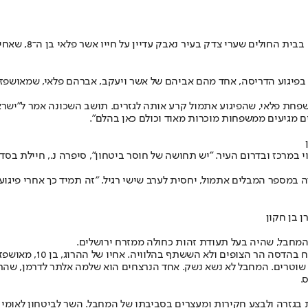
ם שערי צדק בעיר נאבק עדיין על חייו אשר פלאי בן ה־8, שאחיו הקטן בן ה־6 יעקב ישראל
פחת פלאי, שהפיגוע אתמול קרע אותה לגזרים. תושב השכונה אמר ל"ישר
ם מגיעים ממשפחות מוכרות מאוד וכולם כאן בהלם".
 במרכז ובדרום העיר. "יש תחושה של חוסר ביטחון", סיפרה נ., חיילת בסד
 במספר המבלים אתמול, יחסית לערב שישי רגיל. "זה תמיד כך אחרי פיגוע
 בן חקון
מחבל, שהיה בעל תעודת זהות כחולה ממזרח ירושלים.
ני שוטרים. המחבל לא נשא נשק. אחד הנרצחים הוא שלמה אלתר לדרמן, שהת
.
בגזרה ולבצע חקירות ומעצרים בסביבתו של המחבל. השר לביטחון לאומי אי