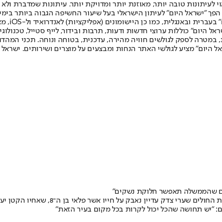
לעיתונות טובה יותר, מאוזנת יותר ומדויקת יותר. עיתונות שמדברת ולא צ
שלום. המהדורה המודפסת הראשונה פורסמה ב-30 ביולי 2007, וב-2010 הפך "ישראל היום" לעיתון הישראלי בעל שי
לחמנוביץ,
ל היום" כוללות ערוצי חדשות ודעות, תרבות ובידור, לייף סטייל, טכנולוגיה
ברית, במטרה לספק לגולשים חוויה מהירה, עדכנית, בטוחה ונוחה. תכני המה
ל היום" מציע לגולשי האתר הנחות ומבצעים על מוצרים ושירותים. ישראל 
ים שהממשלה תאפשר חלוקת נשקים"
בבתי הכנסת בשכונה אמרו הבוקר תפילות 
ם: "יש תחושה שהכל יכול לקרות בכל מקום בעיר הזאת"