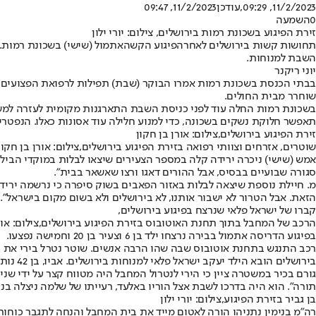
11/2/2023, 09:29
,עודכן
11/2/2023, 09:47
0
השמעה
זירת הפיגוע בשכונת רמות בירושלים, צילום: יורי ילון
תחושות קשות בירושלים לאחר
הפיגוע הקשה
אתמול (שישי) בשכונת רמות. בבית החולי
השבת למנוחות.
יוני ריקנר
שוחרר מבית החולים.
בשכונת רמות החלה עוד לפני כניסת השבת התארגנות מקומית לעזרה למש
תאפשר חלוקת נשקים בשכונה, כדי למנוע חלילה עוד אסונות כאלו. הנפטרי
זירת הפיגוע בירושלים,צילום: אורן בן חקון
שוטרים, אזרחים וצוותי רפואה בזירת הפיגוע בירושלים,צילום: אורן בן חקון
אמש (שישי) ניכרה ירידה קלה במספר הצעירים שיצאו לבלות במוקדי הבילוי
סגורה שבועיים בבסיס, אבל ההורים דאגו ורצו שאשאר בבית".
מ. חיילת נוספת שיצאה לבלות באזור הפאבים בשוק סיפרה כי נרשמה ירידה
הזאת. אבל הטרור לא ישבור אותנו, לא בירושלים ולא בשום מקום בישראל".
קברו של ישראל פלאי שנרצח בפיגוע בירושלים,
הרכב של המחבל בתוך תחנת האוטובוס בזירת הפיגוע בירושלים,צילום: אורן
בפיגוע הדריסה אתמול בבירה נרצחו ילד בן 6 וצעיר בן 20 וחמישה נפצעו.
רכב התנגש בתחנת אוטובוס שבה שהו הרבה אנשים. שוטר נטרל בירי את ה
בירושלים הובא הילד יעקב ישראל פלאי למנוחות בירושלים. אביו, בן 42 נותח בהדסה הר הצופים ולא הששתף בהלוויה. אחיו של ההרוג, בן 10, מאושפז במצב קל לאחר שנפצע בפיגוע.
גורם בכיר במשטרה ציין כי הירי לנטרול המחבל היה מטווח קצר על ידי ש
תורה". הוא היה בדרכו לשבת אצל הוריו באלעד, רעייתו של שלמה ניצלה בנס
בן גביר בזירת הפיגוע,צילום: יורי ילון
רה"מ בנימין נתניהו הורה לאטום מייד את בית המחבל והנחה לתגבר כוחות 