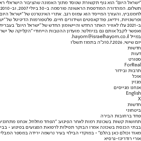
"ישראל היום" הוא גוף תקשורת שנוסד מתוך האמונה שהציבור הישראלי ראוי 
ת
ופרשנויות, וידיאו, פודקאסטים ושידורים חיים. פלטפורמות הדיגיטל של "ישרא
ב-2021 עלו לאוויר האתר החדש והיישומון החדש של "ישראל היום" בע
ואפשר לקבל אותם גם בניוזלטר. מועדון ההטבות הייחודי "הקליקה של ישרא
במייל hayom@israelhayom.co.il.
יום שישי, 10.7.2026
כ"ה בתמוז תשפ"ו
חדשות
דעות
ספורט
ForReal
תרבות ובידור
אוכל
מגזין
אנחנו מגייסים
English
X
חדשות
ביטחוני
פחד ברחובות הבירה
תחושות קשות בשכונת רמות לאחר הפיגוע: "הפחד מחלחל, אנחנו מתחננ
מאוד וכולם כאן בהלם" • במוקדי הבילוי בעיר נרשמה ירידה במספר המבלי
אורי רודריגז-גרסיא