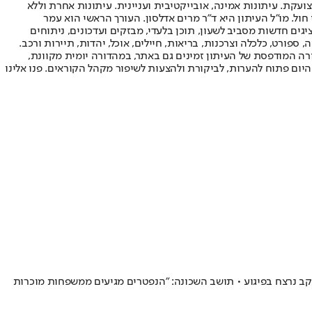
ועקת. עיתונות אמינה, אובייקטיבית ועניינית. עיתונות אחרת וללא
עור החשיפה הגבוה ביותר בימי חול. מו"ל העיתון היא ד"ר מרים אדלסון. העורך הראשי הוא עמר
 והעורך המייסד הוא עמוס רגב. אתרי האינטרנט של "ישראל היום" בעברית ובאנגלית, כמו כן היישומונים (אפליקציות) לאנדרואיד ול-iOS, מציגים חדשות מסביב לשעון, תוכן בלעדי, מבזקים ועדכונים, ניתוחים
, ספורט, כלכלה וצרכנות, בריאות, חיילים, אוכל, יהדות, תיירות ורכב.
דורה המודפסת של העיתון זמינים גם באתר, במהדורה יומית מקוונת,
היום פתוח להערות, לביקורת ולהצעות לשיפור מקהל הקוראים. פנו אלינו
לרפואת הפצועים בפיגוע • בבית החולים שערי צדק עדיין נאבק על חייו אשר פלאי בן ה־8, שאחיו הקטן יעקב נרצח בפיגוע • תושב השכונה: "הנפטרים מגיעים ממשפחות מוכרות