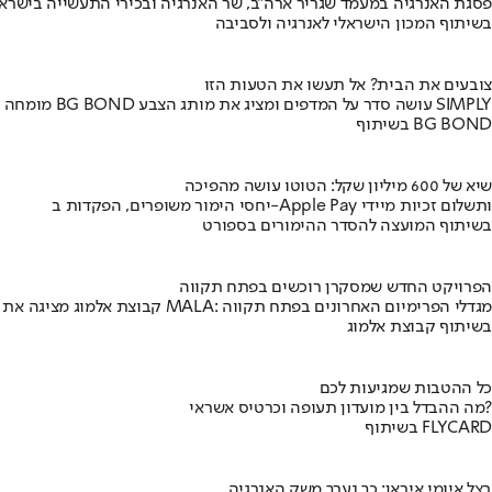
פסגת האנרגיה במעמד שגריר ארה"ב, שר האנרגיה ובכירי התעשייה בישראל
בשיתוף המכון הישראלי לאנרגיה ולסביבה
צובעים את הבית? אל תעשו את הטעות הזו
מומחה BG BOND עושה סדר על המדפים ומציג את מותג הצבע SIMPLY
בשיתוף BG BOND
שיא של 600 מיליון שקל: הטוטו עושה מהפיכה
יחסי הימור משופרים, הפקדות ב-Apple Pay ותשלום זכיות מיידי
בשיתוף המועצה להסדר ההימורים בספורט
הפרויקט החדש שמסקרן רוכשים בפתח תקווה
קבוצת אלמוג מציגה את פרויקט MALA: מגדלי הפרימיום האחרונים בפתח תקווה
בשיתוף קבוצת אלמוג
כל ההטבות שמגיעות לכם
מה ההבדל בין מועדון תעופה וכרטיס אשראי?
בשיתוף FLYCARD
בצל איומי איראן: כך נערך משק האנרגיה