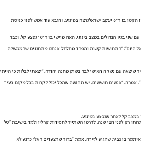
נרצח בפיגוע
, והובא עוד אמש לפני כניסת
בבתי הכנסת בשכונת רמות אמרו הבוקר (שבת) תפילות לרפואת הפצועים בפיגוע הדריסה, אחד מהם אביהם של אשר ויעקב, אברהם פלאי, שמאושפז עם שני בניו הגדולים במצב בינוני. האח מוישי בן ה־10 נפצע קל, וכבר
אל היום": "התחושות קשות והפחד מחלחל. אנחנו מתחננים שהממשלה
יר שיצאה עם נשקה האישי לבר בשוק מחנה יהודה. "יצאתי לבלות כי הייתי
", אמרה. "אנשים חוששים, יש תחושה שהכל יכול לקרות בכל מקום בעיר
חתן רק לפני חצי שנה. לדרמן השתייך לחסידות קרלין ולמד בישיבת "טל
תמר בן גביר, שהגיע לזירה, אמר: "ברור שהצעדים האלו כרגע לא