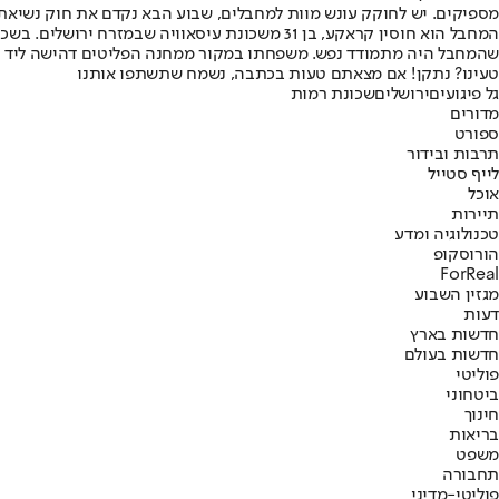
מספיקים. יש לחוקק עונש מוות למחבלים, שבוע הבא נקדם את חוק נשיאת ה
המחבל הוא חוסין קראקע, בן 31 משכונת עיסאווי
שהמחבל היה מתמודד נפש. משפחתו במקור ממחנה הפליטים דהישה ליד חבר
טעינו? נתקן! אם מצאתם טעות בכתבה, נשמח שתשתפו אותנו
גל פיגועים
ירושלים
שכונת רמות
מדורים
ספורט
תרבות ובידור
לייף סטייל
אוכל
תיירות
טכנולוגיה ומדע
הורוסקופ
ForReal
מגזין השבוע
דעות
חדשות בארץ
חדשות בעולם
פוליטי
ביטחוני
חינוך
בריאות
משפט
תחבורה
פוליטי-מדיני