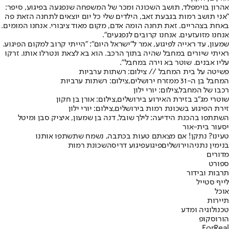
אהרון בוימפלד, תושב השכונה ומכר של המשפחה שנפגעה בפיגוע, סיפר:
"אני תושב רמות בגבעת זאב, הילדים שלי כל יום יוצאים לתחנה הזאת פה
באחת בצהריים. זאת תחנה הומה אדם, מקום מאוד ציבורי. אנחנו המומים.
אנחנו מזועזעים. אנחנו קרובים לנפגעים".
שמעון, עד ראייה לפיגוע, אמר ל"ישראל היום": "הייתי קרוב למקום הפיגוע.
ראיתי שיורים במחבל שהיה בתוך הרכב. הוא בא לצאת ונטרלו אותו. זרקו
עליו אבנים. שוטר בא וירה במחבל".
פשיטה על בית המחבל // צילום: רשתות ערביות
המחבל בן ה-31 ממזרח ירושלים,צילום: רשתות ערביות
רכבו של המחבל,צילום: יורי ילון
שוטרי מג"ב בזירת האירוע בירושלים,צילום: אורן בן חקון
זירת הפיגוע בשכונת רמות בירושלים,צילום: יורי ילון
השתתפו בהכנת הידיעה: לילך שובל, דנה בן שמעון, איציק סבן ומיטל
יסעור בית-אור
טעינו? נתקן! אם מצאתם טעות בכתבה, נשמח שתשתפו אותנו
בנימין נתניהו
ירושלים
פיגוע
פיגוע דריסה
שכונת רמות
מדורים
ספורט
תרבות ובידור
לייף סטייל
אוכל
תיירות
טכנולוגיה ומדע
הורוסקופ
ForReal