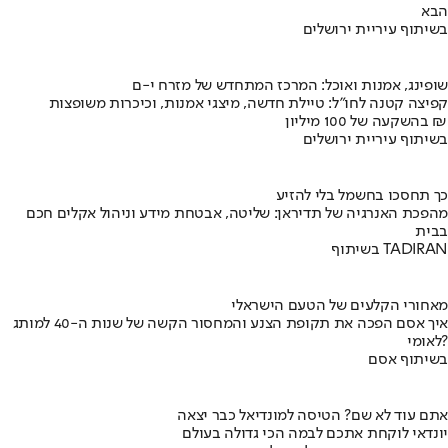
הבא
בשיתוף עיריית ירושלים
שופינג, אמנות ואוכל: המרכז המתחדש של מזרח י-ם
קפיצה קטנה לחו"ל: טיילת חדשה, מיצגי אמנות, וכיכרות משופצות
בהשקעה של 100 מיליון ₪
בשיתוף עיריית ירושלים
כך תחסכו בחשמל בלי להזיע
מהפכת האנרגיה של תדיראן: שליטה, אבטחת מידע וניהול אקלים חכם
בבית
בשיתוף TADIRAN
מאחורי הקלעים של הטעם הישראלי
איך אסם הפכה את תקופת הצנע והמחסור הקשה של שנות ה-40 למותג
לאומי?
בשיתוף אסם
אתם עוד לא שם? הטיסה למונדיאל כבר יצאה
יונדאי לוקחת אתכם לבמה הכי גדולה בעולם