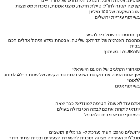
שופינג, אמנות ואוכל: המרכז המתחדש של מזרח י-ם
קפיצה קטנה לחו"ל: טיילת חדשה, מיצגי אמנות, וכיכרות משופצות
בהשקעה של 100 מיליון ₪
בשיתוף עיריית ירושלים
כך תחסכו בחשמל בלי להזיע
מהפכת האנרגיה של תדיראן: שליטה, אבטחת מידע וניהול אקלים חכם
בבית
בשיתוף TADIRAN
מאחורי הקלעים של הטעם הישראלי
איך אסם הפכה את תקופת הצנע והמחסור הקשה של שנות ה-40 למותג
לאומי?
בשיתוף אסם
אתם עוד לא שם? הטיסה למונדיאל כבר יצאה
יונדאי לוקחת אתכם לבמה הכי גדולה בעולם
בשיתוף יונדאי מבית כלמוביל
ירושלים 2040: העיר נערכת ל- 1.5 מליון תושבים
מנכ"לית העירייה מציגה תוכנית להשארת הצעירים ובניית עתיד הדור