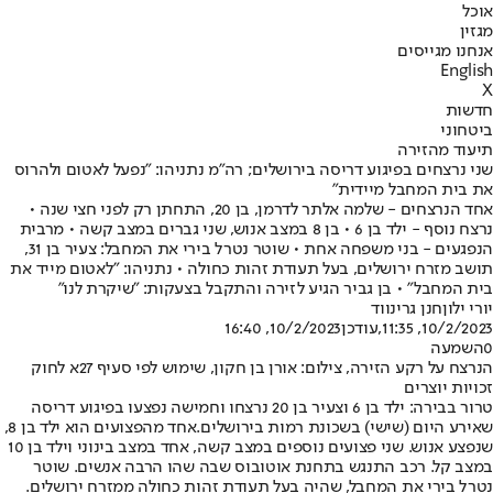
אוכל
מגזין
אנחנו מגייסים
English
X
חדשות
ביטחוני
תיעוד מהזירה
שני נרצחים בפיגוע דריסה בירושלים; רה"מ נתניהו: "נפעל לאטום ולהרוס
את בית המחבל מיידית"
אחד הנרצחים - שלמה אלתר לדרמן, בן 20, התחתן רק לפני חצי שנה •
נרצח נוסף - ילד בן 6 • בן 8 במצב אנוש, שני גברים במצב קשה • מרבית
הנפגעים - בני משפחה אחת • שוטר נטרל בירי את המחבל: צעיר בן 31,
תושב מזרח ירושלים, בעל תעודת זהות כחולה • נתניהו: "לאטום מייד את
בית המחבל" • בן גביר הגיע לזירה והתקבל בצעקות: "שיקרת לנו"
יורי ילון
חנן גרינווד
10/2/2023, 11:35
,עודכן
10/2/2023, 16:40
0
השמעה
הנרצח על רקע הזירה, צילום: אורן בן חקון, שימוש לפי סעיף 27א לחוק
זכויות יוצרים
טרור בבירה: ילד בן 6 וצעיר בן 20 נרצחו וחמישה נפצעו בפיגוע דריסה
שאירע היום (שישי) בשכונת רמות בירושלים.
אחד מהפצועים הוא ילד בן 8,
שנפצע אנוש. שני פצועים נוספים במצב קשה, אחד במצב בינוני וילד בן 10
במצב קל. רכב התנגש בתחנת אוטובוס שבה שהו הרבה אנשים. שוטר
נטרל בירי את המחבל, שהיה בעל תעודת זהות כחולה ממזרח ירושלים.