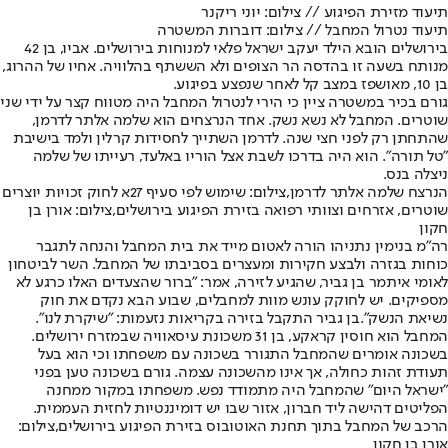
תיעוד מזירת הפיגוע // צילום: יוני ריקנר
תיעוד נטרול המחבל // צילום: דוברות המשטרה
בירושלים הובא הילד יעקב ישראל פלאי למנוחות בירושלים. אביו, בן 42
מנותח בשעה זו בהדסה הר הצופים ולא הששתף בהלוויה. אחיו של ההרוג,
בן 10, מאושפז במצב קל לאחר שנפצע בפיגוע.
גורם בכיר במשטרה ציין כי הירי לנטרול המחבל היה מטווח קצר על ידי שני
שוטרים. המחבל לא נשא נשק. אחד הנרצחים הוא שלמה אלתר לדרמן,
שהתחתן רק לפני חצי שנה. לדרמן השתייך לחסידות קרלין ולמד בישיבת
"טל תורה". הוא היה בדרכו לשבת אצל הוריו באלעד, רעייתו של שלמה
ניצלה בנס.
הנרצח שלמה אלתר לדרמן,צילום: שימוש לפי סעיף 27א לחוק זכויות יוצרים
שוטרים, אזרחים וצוותי רפואה בזירת הפיגוע בירושלים,צילום: אורן בן
חקון
רה"מ בנימין נתניהו הורה לאטום מייד את בית המחבל והנחה לתגבר
כוחות בגזרה ולבצע חקירות ומעצרים בסביבתו של המחבל. השר לביטחון
לאומי איתמר בן גביר, שהגיע לזירה, אמר: "ברור שהצעדים האלו כרגע לא
מספיקים. יש לחוקק עונש מוות למחבלים, שבוע הבא נקדם את חוק
נשיאת הנשק".
בן גביר התקבל בזירה בקריאות נזעמות: "שיקרת לנו".
המחבל הוא חוסין קראקע, בן 31 משכונת עיסאוויה שבמזרח ירושלים.
בשכונה אומרים שהמחבל התגורר בשכונה עם משפחתו וכי הוא בעל
תעודת זהות כחולה, אך אינו מהשכונה עצמה. גורם בשכונה טען בפני
"ישראל היום" שהמחבל היה מתמודד נפש. משפחתו במקור ממחנה
הפליטים דהישה ליד חברון, אזור שבו יש דומיננטיות לחזית העממית.
הרכב של המחבל בתוך תחנת האוטובוס בזירת הפיגוע בירושלים,צילום:
אורן בן חקון