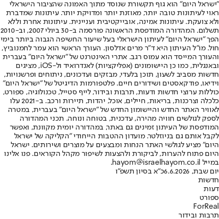
"ישראל היום" הוא גוף תקשורת שנוסד מתוך האמונה שהציבור הישראלי
ראוי לעיתונות טובה יותר, מאוזנת יותר ומדויקת יותר. עיתונות שמדברת
ולא צועקת. עיתונות אמינה, אובייקטיבית ועניינית. עיתונות אחרת וללא
תשלום. המהדורה המודפסת הראשונה פורסמה ב-30 ביולי 2007, וב-2010
הפך "ישראל היום" לעיתון הישראלי בעל שיעור החשיפה הגבוה ביותר בימי
חול. מו"ל העיתון היא ד"ר מרים אדלסון. העורך הראשי הוא עמר לחמנוביץ,
והעורך המייסד הוא עמוס רגב. אתרי האינטרנט של "ישראל היום" בעברית
ובאנגלית, כמו כן היישומונים (אפליקציות) לאנדרואיד ול-iOS, מציגים
חדשות מסביב לשעון, תוכן בלעדי, מבזקים ועדכונים, ניתוחים ופרשנויות,
וידיאו, פודקאסטים ושידורים חיים. פלטפורמות הדיגיטל של "ישראל היום"
כוללות ערוצי חדשות ודעות, תרבות ובידור, לייף סטייל, טכנולוגיה, ספורט,
כלכלה וצרכנות, בריאות, חיילים, אוכל, יהדות, תיירות ורכב. ב-2021 עלו
לאוויר האתר החדש והיישומון החדש של "ישראל היום" בעברית, במטרה
לספק לגולשים חוויה מהירה, עדכנית, בטוחה ונוחה. תכני המהדורה
המודפסת של העיתון זמינים גם באתר, במהדורה יומית מקוונת, ואפשר
לקבל אותם גם בניוזלטר. מועדון ההטבות הייחודי "הקליקה של ישראל
היום" מציע לגולשי האתר הנחות ומבצעים על מוצרים ושירותים. ישראל
היום פתוח להערות, לביקורת ולהצעות לשיפור מקהל הקוראים. פנו אלינו
במייל hayom@israelhayom.co.il.
יום שבת, 6.6.2026
כ"א בסיון תשפ"ו
חדשות
דעות
ספורט
ForReal
תרבות ובידור