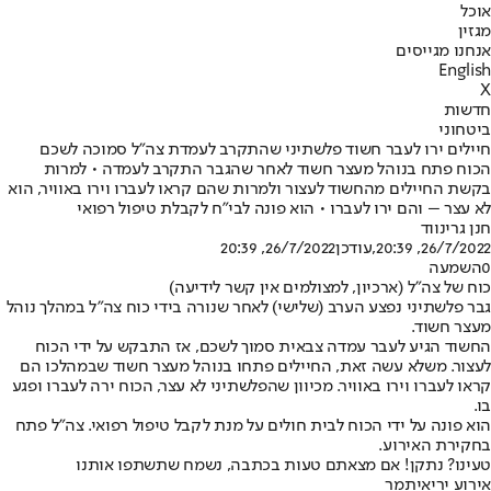
אוכל
מגזין
אנחנו מגייסים
English
X
חדשות
ביטחוני
חיילים ירו לעבר חשוד פלשתיני שהתקרב לעמדת צה"ל סמוכה לשכם
הכוח פתח בנוהל מעצר חשוד לאחר שהגבר התקרב לעמדה • למרות
בקשת החיילים מהחשוד לעצור ולמרות שהם קראו לעברו וירו באוויר, הוא
לא עצר – והם ירו לעברו • הוא פונה לבי"ח לקבלת טיפול רפואי
חנן גרינווד
26/7/2022, 20:39
,עודכן
26/7/2022, 20:39
0
השמעה
כוח של צה"ל (ארכיון, למצולמים אין קשר לידיעה)
גבר פלשתיני נפצע הערב (שלישי) לאחר שנורה בידי כוח צה"ל במהלך נוהל
מעצר חשוד.
החשוד הגיע לעבר עמדה צבאית סמוך לשכם, אז התבקש על ידי הכוח
לעצור. משלא עשה זאת, החיילים פתחו בנוהל מעצר חשוד שבמהלכו הם
קראו לעברו וירו באוויר. מכיוון שהפלשתיני לא עצר, הכוח ירה לעברו ופגע
בו.
הוא פונה על ידי הכוח לבית חולים על מנת לקבל טיפול רפואי. צה"ל פתח
בחקירת האירוע.
טעינו? נתקן! אם מצאתם טעות בכתבה, נשמח שתשתפו אותנו
אירוע ירי
איתמר