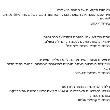
מאחורי הקלעים של הטעם הישראלי
איך אסם הפכה את תקופת הצנע והמחסור הקשה של שנות ה-40 למותג
לאומי?
בשיתוף אסם
אתם עוד לא שם? הטיסה למונדיאל כבר יצאה
יונדאי לוקחת אתכם לבמה הכי גדולה בעולם
בשיתוף יונדאי מבית כלמוביל
ירושלים 2040: העיר נערכת ל- 1.5 מליון תושבים
מנכ"לית העירייה מציגה תוכנית להשארת הצעירים ובניית עתיד הדור
הבא
בשיתוף עיריית ירושלים
חלון ההזדמנויות בכפר גנים נסגר
קבוצת אלמוג מציגה את פרויקט MALA: מגדלי הפרימיום האחרונים
בפתח תקווה
בשיתוף קבוצת אלמוג