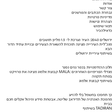
אודות
צור קשר
נבחרת הכתבים והפרשנים
מדיניות פרטיות
הצהרת נגישות
תנאי שימוש
כדאי
להכיר
ירושלים 2040: העיר נערכת ל- 1.5 מליון תושבים
מנכ"לית העירייה מציגה תוכנית להשארת הצעירים ובניית עתיד הדור
הבא
בשיתוף עיריית ירושלים
חלון ההזדמנויות בכפר גנים נסגר
קבוצת אלמוג מציגה את פרויקט MALA: מגדלי הפרימיום האחרונים
בפתח תקווה
בשיתוף קבוצת אלמוג
כך תחסכו בחשמל בלי להזיע
מהפכת האנרגיה של תדיראן: שליטה, אבטחת מידע וניהול אקלים חכם
בבית
בשיתוף TADIRAN