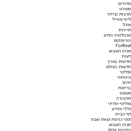
מדורים
ספורט
תרבות ובידור
לייף סטייל
אוכל
תיירות
טכנולוגיה ומדע
הורוסקופ
ForReal
מגזין השבוע
דעות
חדשות בארץ
חדשות בעולם
פוליטי
ביטחוני
חינוך
בריאות
משפט
תחבורה
פוליטי-מדיני
כללי ומידע
דף הבית
זמני כניסת וצאת שבת
מגזין השבוע
בחירות 2026