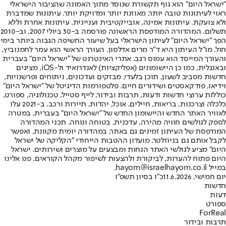
"ישראל היום" הוא גוף תקשורת שנוסד מתוך האמונה שהציבור הישראלי
ראוי לעיתונות טובה יותר, מאוזנת יותר ומדויקת יותר. עיתונות שמדברת
ולא צועקת. עיתונות אמינה, אובייקטיבית ועניינית. עיתונות אחרת וללא
תשלום. המהדורה המודפסת הראשונה פורסמה ב-30 ביולי 2007, וב-2010
הפך "ישראל היום" לעיתון הישראלי בעל שיעור החשיפה הגבוה ביותר בימי
חול. מו"ל העיתון היא ד"ר מרים אדלסון. העורך הראשי הוא עמר לחמנוביץ,
והעורך המייסד הוא עמוס רגב. אתרי האינטרנט של "ישראל היום" בעברית
ובאנגלית, כמו כן היישומונים (אפליקציות) לאנדרואיד ול-iOS, מציגים
חדשות מסביב לשעון, תוכן בלעדי, מבזקים ועדכונים, ניתוחים ופרשנויות,
וידיאו, פודקאסטים ושידורים חיים. פלטפורמות הדיגיטל של "ישראל היום"
כוללות ערוצי חדשות ודעות, תרבות ובידור, לייף סטייל, טכנולוגיה, ספורט,
כלכלה וצרכנות, בריאות, חיילים, אוכל, יהדות, תיירות ורכב. ב-2021 עלו
לאוויר האתר החדש והיישומון החדש של "ישראל היום" בעברית, במטרה
לספק לגולשים חוויה מהירה, עדכנית, בטוחה ונוחה. תכני המהדורה
המודפסת של העיתון זמינים גם באתר, במהדורה יומית מקוונת, ואפשר
לקבל אותם גם בניוזלטר. מועדון ההטבות הייחודי "הקליקה של ישראל
היום" מציע לגולשי האתר הנחות ומבצעים על מוצרים ושירותים. ישראל
היום פתוח להערות, לביקורת ולהצעות לשיפור מקהל הקוראים. פנו אלינו
במייל hayom@israelhayom.co.il.
יום חמישי, 11.6.2026
כ"ו בסיון תשפ"ו
חדשות
דעות
ספורט
ForReal
תרבות ובידור