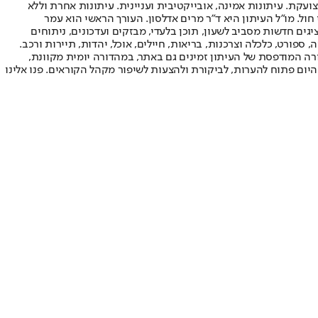
ועקת. עיתונות אמינה, אובייקטיבית ועניינית. עיתונות אחרת וללא
עור החשיפה הגבוה ביותר בימי חול. מו"ל העיתון היא ד"ר מרים אדלסון. העורך הראשי הוא עמר
 והעורך המייסד הוא עמוס רגב. אתרי האינטרנט של "ישראל היום" בעברית ובאנגלית, כמו כן היישומונים (אפליקציות) לאנדרואיד ול-iOS, מציגים חדשות מסביב לשעון, תוכן בלעדי, מבזקים ועדכונים, ניתוחים
, ספורט, כלכלה וצרכנות, בריאות, חיילים, אוכל, יהדות, תיירות ורכב.
דורה המודפסת של העיתון זמינים גם באתר, במהדורה יומית מקוונת,
היום פתוח להערות, לביקורת ולהצעות לשיפור מקהל הקוראים. פנו אלינו