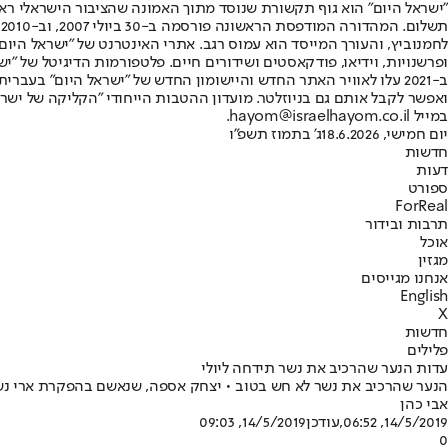
"ישראל היום" הוא גוף תקשורת שנוסד מתוך האמונה שהציבור הישראלי ראוי 
ת
ופרשנויות, וידיאו, פודקאסטים ושידורים חיים. פלטפורמות הדיגיטל של "ישרא
ב-2021 עלו לאוויר האתר החדש והיישומון החדש של "ישראל היום" בע
ואפשר לקבל אותם גם בניוזלטר. מועדון ההטבות הייחודי "הקליקה של ישרא
במייל hayom@israelhayom.co.il.
יום חמישי, 18.6.2026
ג' בתמוז תשפ"ו
חדשות
דעות
ספורט
ForReal
תרבות ובידור
אוכל
מגזין
אנחנו מגייסים
English
X
חדשות
פלילים
עדות הנער שהרכיב את נשר תידחה ליולי
הנער שהרכיב את נשר לא חש בטוב • יצחק אספה, שנאשם בהפקרת ארי נשר 
אבי כהן
14/5/2019, 06:52
,עודכן
14/5/2019, 09:03
0