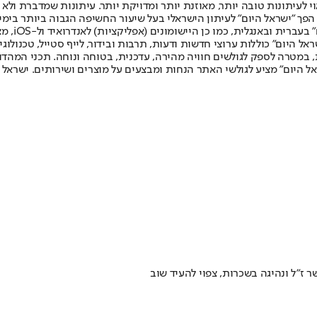
לעיתונות טובה יותר, מאוזנת יותר ומדויקת יותר. עיתונות שמדברת ולא צ
שלום. המהדורה המודפסת הראשונה פורסמה ב-30 ביולי 2007, וב-2010 הפך "ישראל היום" לעיתון הישראלי בעל שי
לחמנוביץ,
ל היום" כוללות ערוצי חדשות ודעות, תרבות ובידור, לייף סטייל, טכנולוגיה
ברית, במטרה לספק לגולשים חוויה מהירה, עדכנית, בטוחה ונוחה. תכני המה
ל היום" מציע לגולשי האתר הנחות ומבצעים על מוצרים ושירותים. ישראל 
ז"ל ונהיגה בשכרות, צפוי להעיד שוב