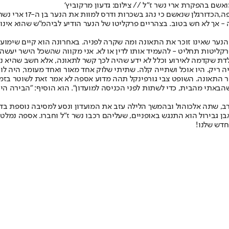
אשם בהפקרת ארי נשר ז"ל // צילום: גדעון מרקוביץ'
ה,
הכדורגלן שנאשם
רקליטות תחליט - להעמיד אותו לדין או לא. אני מקווה שהשכל הישר יעשה 
דת שקדמה לאירוע וכלל לא ידע שהיה לכך קשר לתאונה, אלא חשב שהיא נג
 ריק. היו אוכל ושתייה קלה. שתיתי שלוק אחד מאור ואחד מעומר, היה לו 
 התאונה. השופט צבי גורפינקל תהה מדוע אספה לא אמר זאת לשוטר בזמן
באתי מהבית, כדי לשתות לפני הכניסה למועדון". הוא הוסיף: "הבירה היית
רב, שתה אלכוהול ובהמשך הלילה עזב את המועדון ונסע למסיבה נוספת בדר
חדש שלנו
!