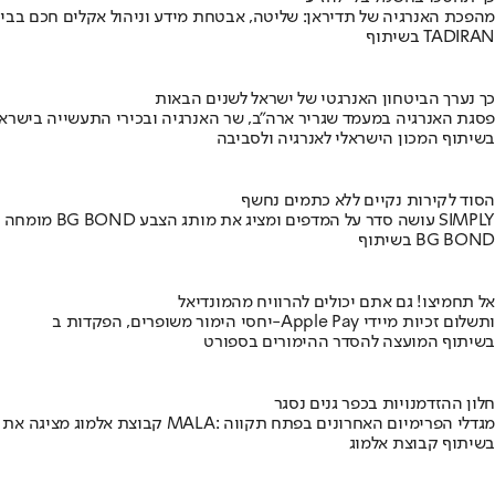
מהפכת האנרגיה של תדיראן: שליטה, אבטחת מידע וניהול אקלים חכם בבי
בשיתוף TADIRAN
כך נערך הביטחון האנרגטי של ישראל לשנים הבאות
פסגת האנרגיה במעמד שגריר ארה"ב, שר האנרגיה ובכירי התעשייה בישראל
בשיתוף המכון הישראלי לאנרגיה ולסביבה
הסוד לקירות נקיים ללא כתמים נחשף
מומחה BG BOND עושה סדר על המדפים ומציג את מותג הצבע SIMPLY
בשיתוף BG BOND
אל תחמיצו! גם אתם יכולים להרוויח מהמונדיאל
יחסי הימור משופרים, הפקדות ב-Apple Pay ותשלום זכיות מיידי
בשיתוף המועצה להסדר ההימורים בספורט
חלון ההזדמנויות בכפר גנים נסגר
קבוצת אלמוג מציגה את פרויקט MALA: מגדלי הפרימיום האחרונים בפתח תקווה
בשיתוף קבוצת אלמוג