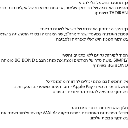
כך תחסכו בחשמל בלי להזיע
מהפכת האנרגיה של תדיראן: שליטה, אבטחת מידע וניהול אקלים חכם בבי
בשיתוף TADIRAN
כך נערך הביטחון האנרגטי של ישראל לשנים הבאות
פסגת האנרגיה במעמד שגריר ארה"ב, שר האנרגיה ובכירי התעשייה בישראל
בשיתוף המכון הישראלי לאנרגיה ולסביבה
הסוד לקירות נקיים ללא כתמים נחשף
מומחה BG BOND עושה סדר על המדפים ומציג את מותג הצבע SIMPLY
בשיתוף BG BOND
אל תחמיצו! גם אתם יכולים להרוויח מהמונדיאל
יחסי הימור משופרים, הפקדות ב-Apple Pay ותשלום זכיות מיידי
בשיתוף המועצה להסדר ההימורים בספורט
חלון ההזדמנויות בכפר גנים נסגר
קבוצת אלמוג מציגה את פרויקט MALA: מגדלי הפרימיום האחרונים בפתח תקווה
בשיתוף קבוצת אלמוג