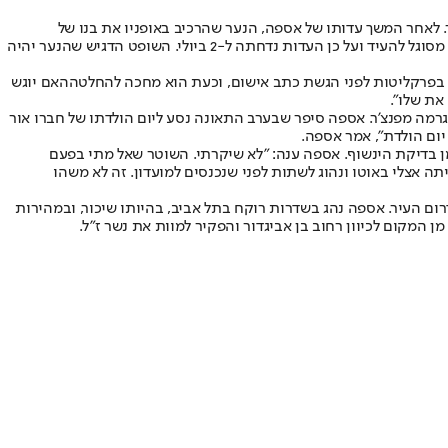
 כי נהג בשכרות ודרס למוות את הנער בן ה-17 ארי נשר. לאחר המשך עדותו של אספה, הנער שהרכיב באופניו את בנו של
הקולנוען אבי נשר, הגיע גם הוא להעיד במשפט על מה שקרה לאחר התאונה - אך לא חש בטוב. בצהריים פרקליטו של הנער הודיע לביהמ"ש שהוא אינו מסוגל להעיד ועל כן העדות נדחתה ל-2 ביולי. השופט הדגיש שהנער יהיה
האם יוגש
את שלו".
רמה מפנצ'ר. אספה סיפר שבערב התאונה נסע ליום הולדתו של חברו אור
יום הולדת", אמר אספה.
 בדיקת הינשוף. אספה ענה: "לא שיקרתי. השוטר שאל מתי בפעם
ה אצלי באוטו ונהוג לשתות לפני שנכנסים למועדון. זה לא משהו
ום העיר. אספה נהג בשדרות רוקח בתל אביב, בהיותו שיכור, ובמהירות