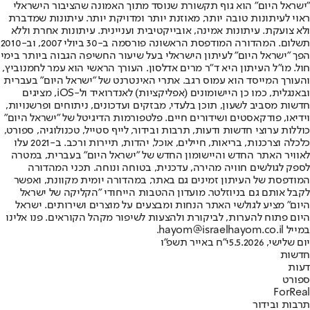
"ישראל היום" הוא גוף תקשורת שנוסד מתוך האמונה שהציבור הישראלי
ראוי לעיתונות טובה יותר, מאוזנת יותר ומדויקת יותר. עיתונות שמדברת
ולא צועקת. עיתונות אמינה, אובייקטיבית ועניינית. עיתונות אחרת וללא
תשלום. המהדורה המודפסת הראשונה פורסמה ב-30 ביולי 2007, וב-2010
הפך "ישראל היום" לעיתון הישראלי בעל שיעור החשיפה הגבוה ביותר בימי
חול. מו"ל העיתון היא ד"ר מרים אדלסון. העורך הראשי הוא עמר לחמנוביץ,
והעורך המייסד הוא עמוס רגב. אתרי האינטרנט של "ישראל היום" בעברית
ובאנגלית, כמו כן היישומונים (אפליקציות) לאנדרואיד ול-iOS, מציגים
חדשות מסביב לשעון, תוכן בלעדי, מבזקים ועדכונים, ניתוחים ופרשנויות,
וידיאו, פודקאסטים ושידורים חיים. פלטפורמות הדיגיטל של "ישראל היום"
כוללות ערוצי חדשות ודעות, תרבות ובידור, לייף סטייל, טכנולוגיה, ספורט,
כלכלה וצרכנות, בריאות, חיילים, אוכל, יהדות, תיירות ורכב. ב-2021 עלו
לאוויר האתר החדש והיישומון החדש של "ישראל היום" בעברית, במטרה
לספק לגולשים חוויה מהירה, עדכנית, בטוחה ונוחה. תכני המהדורה
המודפסת של העיתון זמינים גם באתר, במהדורה יומית מקוונת, ואפשר
לקבל אותם גם בניוזלטר. מועדון ההטבות הייחודי "הקליקה של ישראל
היום" מציע לגולשי האתר הנחות ומבצעים על מוצרים ושירותים. ישראל
היום פתוח להערות, לביקורת ולהצעות לשיפור מקהל הקוראים. פנו אלינו
במייל hayom@israelhayom.co.il.
יום שלישי, 5.5.2026
י"ח באייר תשפ"ו
חדשות
דעות
ספורט
ForReal
תרבות ובידור