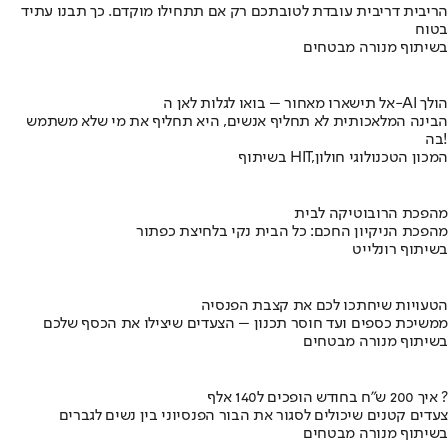
הריבית דריבית עובדת לטובתכם רק אם תתחילו מוקדם. כך תבנו עתיד
בטוח
בשיתוף מנורה מבטחים
אל תישארו מאחור – בואו לגלות לאן ה-AI הולך
הבינה המלאכותית לא תחליף אנשים, היא תחליף את מי שלא משתמש
בה!
בשיתוף HIT,המכון הטכנולוגי חולון
מהפכת הרובוטיקה לבית
מהפכת הניקיון החכם: כל הבית נקי בלחיצת כפתור
בשיתוף רונלייט
הטעויות שיחתכו לכם את קצבת הפנסיה
ממשיכת כספים ועד חוסר תכנון – הצעדים שיצילו את הכסף שלכם
בשיתוף מנורה מבטחים
איך 200 ש"ח בחודש הופכים ל140 אלף ?
צעדים קטנים שיכולים לסגור את הבור הפנסיוני בין נשים לגברים
בשיתוף מנורה מבטחים