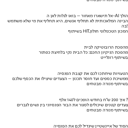
בשיתוף מנורה מבטחים
אל תישארו מאחור – בואו לגלות לאן ה-AI הולך
הבינה המלאכותית לא תחליף אנשים, היא תחליף את מי שלא משתמש
בה!
בשיתוף HIT,המכון הטכנולוגי חולון
מהפכת הרובוטיקה לבית
מהפכת הניקיון החכם: כל הבית נקי בלחיצת כפתור
בשיתוף רונלייט
הטעויות שיחתכו לכם את קצבת הפנסיה
ממשיכת כספים ועד חוסר תכנון – הצעדים שיצילו את הכסף שלכם
בשיתוף מנורה מבטחים
איך 200 ש"ח בחודש הופכים ל140 אלף ?
צעדים קטנים שיכולים לסגור את הבור הפנסיוני בין נשים לגברים
בשיתוף מנורה מבטחים
הסוד של איינשטיין שיגדיל לכם את הפנסיה