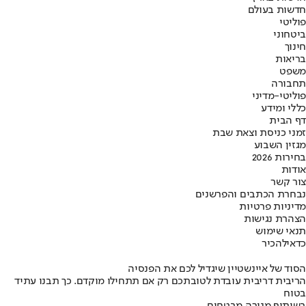
חדשות בעולם
פוליטי
ביטחוני
חינוך
בריאות
משפט
תחבורה
פוליטי-מדיני
כללי ומידע
דף הבית
זמני כניסת וצאת שבת
מגזין השבוע
בחירות 2026
אודות
צור קשר
נבחרת הכתבים והפרשנים
מדיניות פרטיות
הצהרת נגישות
תנאי שימוש
כדאי
להכיר
הסוד של איינשטיין שיגדיל לכם את הפנסיה
הריבית דריבית עובדת לטובתכם רק אם תתחילו מוקדם. כך תבנו עתיד
בטוח