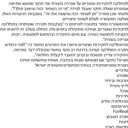
למחלקה לחקירות שוטרים על אמירה גזענית נגד חוקר ממוצא אתיופי.
אסטרחן שאלה חוקר שעבד לצידה "מי זה השחור הזה שיושב מולך?",
ולאחר מכן אמרה "תן לשחור הזה שיעשה את זה". בעקבות ההערות האלו,
נאלצה המשטרה לשלם לשוטר פיצויים.
מהמשטרה נמסר בתגובה לפרסום כי "בעקבות חקירה שנפתחה במחלקה
לחקירות שוטרים, ועודנה מתנהלת בימים אלו, הוחלט בשלב זה להוציא את
הקצינה לחופשה כפויה. עם סיום החקירה ובהתאם לממצאיה, ייבחן
עניינה בשנית".
מהמחלקה לחקירות שוטרים אישרו את הפרטים ונמסר כי: "לפני כחודש
חקרה המחלקה קצינה בדרגת רב פקד בחשד שקיבלה דבר במרמה.
החקירה עדיין נמשכת ובקרוב תועבר לקבלת החלטה".
טעינו? נתקן! אם מצאתם טעות בכתבה, נשמח שתשתפו אותנו
הפרת אמונים
חקירה באזהרה
מח
מרמה
משטרת ישראל
מדורים
ספורט
תרבות ובידור
לייף סטייל
אוכל
תיירות
טכנולוגיה ומדע
הורוסקופ
ForReal
מגזין השבוע
דעות
חדשות בארץ