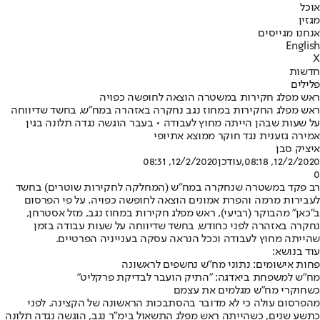
אוכל
מגזין
אנחנו מגייסים
English
X
חדשות
פלילים
ראש מפלג חקירות במשטרה הוצאה לחופשה כפויה
ראש מפלג החקירות במחוז נגב נחקרה באזהרה במח"ש, בחשד שדיווחה
על שעות שבהן הייתה מחוץ לעבודה • בעבר הוגשה נגדה תלונה בגין
אמירה גזענית נגד חוקר ממוצא אתיופי
איציק סבן
12/2/2020, 08:18
,עודכן
12/2/2020, 08:31
0
רב פקד במשטרה שנחקרה במח״ש (המחלקה לחקירות שוטרים) בחשד
לעבירות מרמה והפרת אמונים הוצאה לחופשה כפויה. על פי הפרסום
ב"כאן" מהבוקר (רביעי), ראש מפלג חקירות במחוז נגב, מזל אסטרחן,
נחקרה באזהרה לפני כחודש, בחשד שדיווחה על שעות עבודה בזמן
שהייתה מחוץ לעבודה וככל הנראה עסקה בענייניה הפרטיים.
עוד בנושא:
פחות אישומים: נתוני מח"ש נחשפים לראשונה
מח"ש למשפחת ביאדגה: "התיק הועבר לבדיקת פרקליט"
כשחוקרי מח"ש מגלמים את עצמם
מהפרסום עולה כי לא מדובר בהסתבכות הראשונה של הקצינה. לפני
כתשע שנים, כשהייתה ראש מפלג התשאול בימ"ר נגב, הוגשה נגדה תלונה