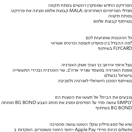
הפרויקט החדש שמסקרן רוכשים בפתח תקווה
קבוצת אלמוג מציגה את פרויקט MALA: מגדלי הפרימיום האחרונים
בפתח תקווה
בשיתוף קבוצת אלמוג
כל ההטבות שמגיעות לכם
מה ההבדל בין מועדון תעופה וכרטיס אשראי?
בשיתוף FLYCARD
בצל איומי איראן: כך נערך משק האנרגיה
פסגת האנרגיה במעמד שגריר ארה"ב, שר האנרגיה ובכירי התעשייה
בישראל ובעולם
בשיתוף המכון הישראלי לאנרגיה ולסביבה
צובעים את הבית? אל תעשו את הטעות הזו
מומחה BG BOND עושה סדר על המדפים ומציג את מותג הצבע SIMPLY
בשיתוף BG BOND
שיא של 600 מיליון שקל: הטוטו עושה מהפיכה
יחסי הימור משופרים, הפקדות ב-Apple Pay ותשלום זכיות מיידי