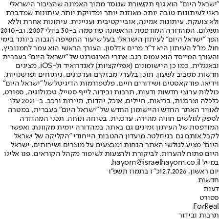
"ישראל היום" הוא גוף תקשורת שנוסד מתוך האמונה שהציבור הישראלי
ראוי לעיתונות טובה יותר, מאוזנת יותר ומדויקת יותר. עיתונות שמדברת
ולא צועקת. עיתונות אמינה, אובייקטיבית ועניינית. עיתונות אחרת וללא
תשלום. המהדורה המודפסת הראשונה פורסמה ב-30 ביולי 2007, וב-2010
הפך "ישראל היום" לעיתון הישראלי בעל שיעור החשיפה הגבוה ביותר בימי
חול. מו"ל העיתון היא ד"ר מרים אדלסון. העורך הראשי הוא עמר לחמנוביץ,
והעורך המייסד הוא עמוס רגב. אתרי האינטרנט של "ישראל היום" בעברית
ובאנגלית, כמו כן היישומונים (אפליקציות) לאנדרואיד ול-iOS, מציגים
חדשות מסביב לשעון, תוכן בלעדי, מבזקים ועדכונים, ניתוחים ופרשנויות,
וידיאו, פודקאסטים ושידורים חיים. פלטפורמות הדיגיטל של "ישראל היום"
כוללות ערוצי חדשות ודעות, תרבות ובידור, לייף סטייל, טכנולוגיה, ספורט,
כלכלה וצרכנות, בריאות, חיילים, אוכל, יהדות, תיירות ורכב. ב-2021 עלו
לאוויר האתר החדש והיישומון החדש של "ישראל היום" בעברית, במטרה
לספק לגולשים חוויה מהירה, עדכנית, בטוחה ונוחה. תכני המהדורה
המודפסת של העיתון זמינים גם באתר, במהדורה יומית מקוונת, ואפשר
לקבל אותם גם בניוזלטר. מועדון ההטבות הייחודי "הקליקה של ישראל
היום" מציע לגולשי האתר הנחות ומבצעים על מוצרים ושירותים. ישראל
היום פתוח להערות, לביקורת ולהצעות לשיפור מקהל הקוראים. פנו אלינו
במייל hayom@israelhayom.co.il.
יום ראשון, 12.7.2026
כ"ז בתמוז תשפ"ו
חדשות
דעות
ספורט
ForReal
תרבות ובידור