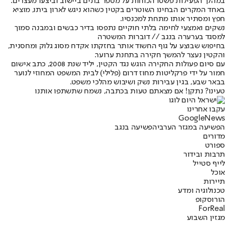
במהלך הפעילות פשטו הכוחות על מספר בתים ביישוב וביצעו מעצרים.
באחד המקרים הבחינו השוטרים בקטין כשהוא ניגש לארון ביתו, מוציא
חפץ ומסתיר אותו מתחת למכנסיו.
נשקים ואמצעי לחימה בלתי חוקיים נתפסו בדיר כבשים ובמבנה סמוך
למסגד בערערה בנגב // דוברות המשטרה
בחיפוש שבוצע על גוף החשוד אותר בחזקתו אקדח מסוג גלוק ומחסנית,
והקטין נעצר להמשך חקירה בתחנת ערוער.
עם סיום פעולות החקירה הוגש נגד הקטין, יליד שנת 2008, כתב אישום
חמור על ידי פרקליטות מחוז דרום (פלילי) לבית המשפט המחוזי לנוער
בבאר שבע, בגין עבירות נשק ושיבוש מהלכי משפט.
טעינו? נתקן! אם מצאתם טעות בכתבה, נשמח שתשתפו אותנו
עקבו אחרינו
G
o
o
g
l
e
News
הפשיעה במגזר הערבי
הפשיעה בנגב
מדורים
ספורט
תרבות ובידור
לייף סטייל
אוכל
תיירות
טכנולוגיה ומדע
הורוסקופ
ForReal
מגזין השבוע