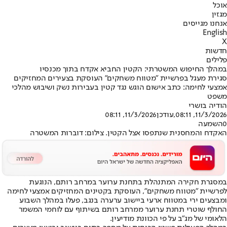
אוכל
מגזין
אנחנו מגייסים
English
X
חדשות
פלילים
במהלך החיפוש המשטרתי: הקטין החביא אקדח בתוך מכנסיו
סגירת מעגל בפרשיית "מטווח משחקים" העוסקת בצעירים המחזיקים
אמצעי לחימה: כתב אישום הוגש נגד קטין בעבירות נשק ושיבוש מהלכי
משפט
הודיה בושרי
11/3/2026, 08:11
,עודכן
11/3/2026, 08:11
0
השמעה
האקדח והמחסנית שנתפסו אצל הקטין. צילום: דוברות המשטרה
במסגרת חקירה המתנהלת בתחנת ערוער במרחב רותם, הנוגעת
לפרשיית "מטווח משחקים", העוסקת בקטינים המחזיקים אמצעי לחימה
ומבצעים ירי במטווח ארעי ביישוב ערערה בנגב, פעלו במהלך השבוע
החולף שוטרי תחנת ערוער ממרחב רותם בשיתוף עם לוחמי המשמר
הלאומי של מג"ב על פי הכוונת מודיעין.