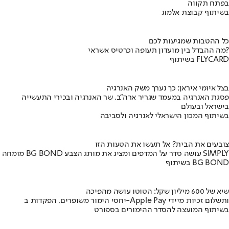
בפתח תקווה
בשיתוף קבוצת אלמוג
כל ההטבות שמגיעות לכם
מה ההבדל בין מועדון תעופה וכרטיס אשראי?
בשיתוף FLYCARD
בצל איומי איראן: כך נערך משק האנרגיה
פסגת האנרגיה במעמד שגריר ארה"ב, שר האנרגיה ובכירי התעשייה
בישראל ובעולם
בשיתוף המכון הישראלי לאנרגיה ולסביבה
צובעים את הבית? אל תעשו את הטעות הזו
מומחה BG BOND עושה סדר על המדפים ומציג את מותג הצבע SIMPLY
בשיתוף BG BOND
שיא של 600 מיליון שקל: הטוטו עושה מהפיכה
יחסי הימור משופרים, הפקדות ב-Apple Pay ותשלום זכיות מיידי
בשיתוף המועצה להסדר ההימורים בספורט