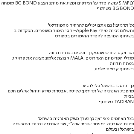
מומחה BG BOND עושה סדר על המדפים ומציג את מותג הצבע SIMPLY
בשיתוף BG BOND
אל תחמיצו! גם אתם יכולים להרוויח מהמונדיאל
יחסי הימור משופרים, הפקדות ב-Apple Pay ותשלום זכיות מיידי
בשיתוף המועצה להסדר ההימורים בספורט
הפרויקט החדש שמסקרן רוכשים בפתח תקווה
קבוצת אלמוג מציגה את פרויקט MALA: מגדלי הפרימיום האחרונים
בפתח תקווה
בשיתוף קבוצת אלמוג
כך תחסכו בחשמל בלי להזיע
מהפכת האנרגיה של תדיראן: שליטה, אבטחת מידע וניהול אקלים חכם
בבית
בשיתוף TADIRAN
בצל האיומים מאיראן: כך נערך משק האנרגיה בישראל
פסגת האנרגיה במעמד שגריר ארה"ב, שר האנרגיה ובכירי התעשייה
בישראל ובעולם