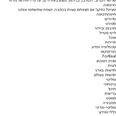
שלישי הקרוב. הקורבן, בן הזוג, נפצע באורח קל, על פי דיווח של גורמי
הרפואה.
טעינו? נתקן! אם מצאתם טעות בכתבה, נשמח שתשתפו אותנו
חיפה
תקיפה
מדורים
ספורט
תרבות ובידור
לייף סטייל
אוכל
תיירות
טכנולוגיה ומדע
הורוסקופ
ForReal
מגזין השבוע
דעות
חדשות בארץ
חדשות בעולם
פוליטי
ביטחוני
חינוך
בריאות
משפט
תחבורה
פוליטי-מדיני
כללי ומידע