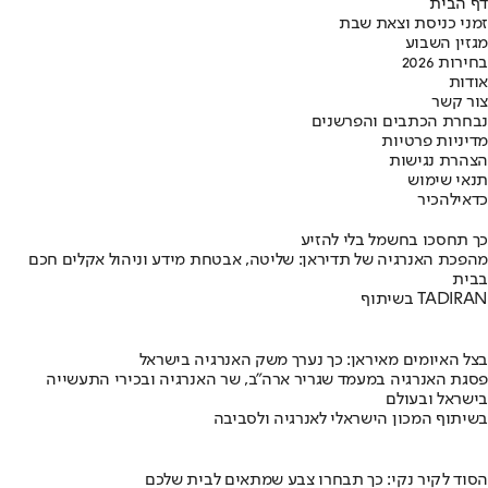
דף הבית
זמני כניסת וצאת שבת
מגזין השבוע
בחירות 2026
אודות
צור קשר
נבחרת הכתבים והפרשנים
מדיניות פרטיות
הצהרת נגישות
תנאי שימוש
כדאי
להכיר
כך תחסכו בחשמל בלי להזיע
מהפכת האנרגיה של תדיראן: שליטה, אבטחת מידע וניהול אקלים חכם
בבית
בשיתוף TADIRAN
בצל האיומים מאיראן: כך נערך משק האנרגיה בישראל
פסגת האנרגיה במעמד שגריר ארה"ב, שר האנרגיה ובכירי התעשייה
בישראל ובעולם
בשיתוף המכון הישראלי לאנרגיה ולסביבה
הסוד לקיר נקי: כך תבחרו צבע שמתאים לבית שלכם