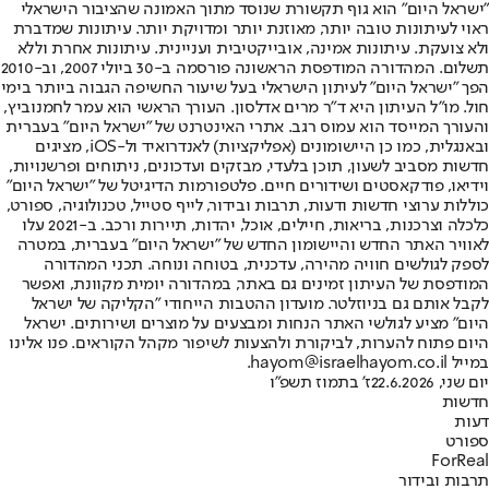
"ישראל היום" הוא גוף תקשורת שנוסד מתוך האמונה שהציבור הישראלי
ראוי לעיתונות טובה יותר, מאוזנת יותר ומדויקת יותר. עיתונות שמדברת
ולא צועקת. עיתונות אמינה, אובייקטיבית ועניינית. עיתונות אחרת וללא
תשלום. המהדורה המודפסת הראשונה פורסמה ב-30 ביולי 2007, וב-2010
הפך "ישראל היום" לעיתון הישראלי בעל שיעור החשיפה הגבוה ביותר בימי
חול. מו"ל העיתון היא ד"ר מרים אדלסון. העורך הראשי הוא עמר לחמנוביץ,
והעורך המייסד הוא עמוס רגב. אתרי האינטרנט של "ישראל היום" בעברית
ובאנגלית, כמו כן היישומונים (אפליקציות) לאנדרואיד ול-iOS, מציגים
חדשות מסביב לשעון, תוכן בלעדי, מבזקים ועדכונים, ניתוחים ופרשנויות,
וידיאו, פודקאסטים ושידורים חיים. פלטפורמות הדיגיטל של "ישראל היום"
כוללות ערוצי חדשות ודעות, תרבות ובידור, לייף סטייל, טכנולוגיה, ספורט,
כלכלה וצרכנות, בריאות, חיילים, אוכל, יהדות, תיירות ורכב. ב-2021 עלו
לאוויר האתר החדש והיישומון החדש של "ישראל היום" בעברית, במטרה
לספק לגולשים חוויה מהירה, עדכנית, בטוחה ונוחה. תכני המהדורה
המודפסת של העיתון זמינים גם באתר, במהדורה יומית מקוונת, ואפשר
לקבל אותם גם בניוזלטר. מועדון ההטבות הייחודי "הקליקה של ישראל
היום" מציע לגולשי האתר הנחות ומבצעים על מוצרים ושירותים. ישראל
היום פתוח להערות, לביקורת ולהצעות לשיפור מקהל הקוראים. פנו אלינו
במייל hayom@israelhayom.co.il.
יום שני, 22.6.2026
ז' בתמוז תשפ"ו
חדשות
דעות
ספורט
ForReal
תרבות ובידור