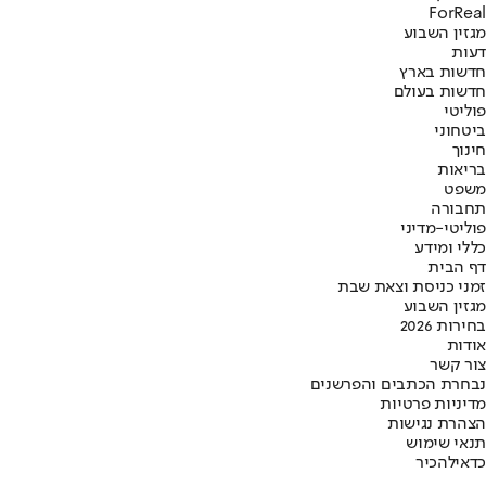
ForReal
מגזין השבוע
דעות
חדשות בארץ
חדשות בעולם
פוליטי
ביטחוני
חינוך
בריאות
משפט
תחבורה
פוליטי-מדיני
כללי ומידע
דף הבית
זמני כניסת וצאת שבת
מגזין השבוע
בחירות 2026
אודות
צור קשר
נבחרת הכתבים והפרשנים
מדיניות פרטיות
הצהרת נגישות
תנאי שימוש
כדאי
להכיר