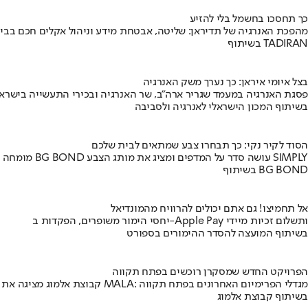
כך תחסכו בחשמל בלי להזיע
מהפכת האנרגיה של תדיראן: שליטה, אבטחת מידע וניהול אקלים חכם בבי
בשיתוף TADIRAN
בצל איומי איראן: כך נערך משק האנרגיה
פסגת האנרגיה במעמד שגריר ארה"ב, שר האנרגיה ובכירי התעשייה בישראל
בשיתוף המכון הישראלי לאנרגיה ולסביבה
הסוד לקיר נקי: כך תבחרו צבע שמתאים לבית שלכם
מומחה BG BOND עושה סדר על המדפים ומציג את מותג הצבע SIMPLY
בשיתוף BG BOND
אל תחמיצו! גם אתם יכולים להרוויח מהמונדיאל
יחסי הימור משופרים, הפקדות ב-Apple Pay ותשלום זכיות מיידי
בשיתוף המועצה להסדר ההימורים בספורט
הפרויקט החדש שמסקרן רוכשים בפתח תקווה
קבוצת אלמוג מציגה את פרויקט MALA: מגדלי הפרימיום האחרונים בפתח תקווה
בשיתוף קבוצת אלמוג