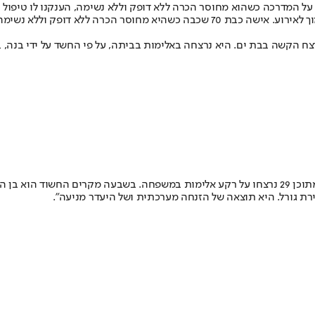
על המדרכה כשהוא מחוסר הכרה ללא דופק וללא נשימה, הענקנו לו טיפול רפו
החייאה, כשמצבו אנוש. לאחר מכן שוטרים הובילו אותנו אל דירה בבניין סמוך לאירוע. איש
צח הקשה בבת ים. היא נרצחה באלימות בביתה, על פי החשד על ידי בנה, 
עוד הוסיפה כי מאז תחילת השנה "נרצחו 36 נשים בישראל על רקע מגדרי, מתוכן 29 נרצחו על רקע אלימ
ירת גורל. היא תוצאה של הזנחה מערכתית ושל היעדר מניעה".