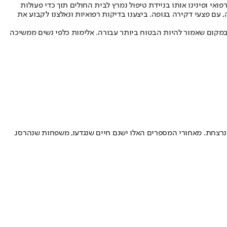
אי ופינינו אותו בניידת טיפול נמרץ לבית החולים תוך כדי פעולות
ה כבת 70 שכבה כשהיא מחוסר הכרה ללא דופק וללא נשימה, עם פצעי דקירה בגופה. ביצענו בדיקות רפואיות ונאלצנו לקבוע את
במקום שאמור להיות הבטוח ביותר עבורה. אלימות כלפי נשים ממשיכה
ות במשפחה. בשבעה מקרים החשוד הוא בן הנרצחת. מאחורי המספרים האלו ישנם חיים שנגדעו, משפחות שנהרסו,