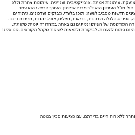
ועקת. עיתונות אמינה, אובייקטיבית ועניינית. עיתונות אחרת וללא
עור החשיפה הגבוה ביותר בימי חול. מו"ל העיתון היא ד"ר מרים אדלסון. העורך הראשי הוא עמר
 והעורך המייסד הוא עמוס רגב. אתרי האינטרנט של "ישראל היום" בעברית ובאנגלית, כמו כן היישומונים (אפליקציות) לאנדרואיד ול-iOS, מציגים חדשות מסביב לשעון, תוכן בלעדי, מבזקים ועדכונים, ניתוחים
, ספורט, כלכלה וצרכנות, בריאות, חיילים, אוכל, יהדות, תיירות ורכב.
דורה המודפסת של העיתון זמינים גם באתר, במהדורה יומית מקוונת,
היום פתוח להערות, לביקורת ולהצעות לשיפור מקהל הקוראים. פנו אלינו