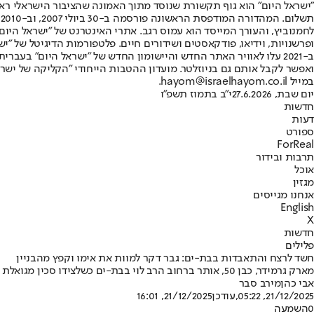
"ישראל היום" הוא גוף תקשורת שנוסד מתוך האמונה שהציבור הישראלי ראוי 
ת
ופרשנויות, וידיאו, פודקאסטים ושידורים חיים. פלטפורמות הדיגיטל של "ישרא
ב-2021 עלו לאוויר האתר החדש והיישומון החדש של "ישראל היום" בע
ואפשר לקבל אותם גם בניוזלטר. מועדון ההטבות הייחודי "הקליקה של ישרא
במייל hayom@israelhayom.co.il.
יום שבת, 27.6.2026
י"ב בתמוז תשפ"ו
חדשות
דעות
ספורט
ForReal
תרבות ובידור
אוכל
מגזין
אנחנו מגייסים
English
X
חדשות
פלילים
חשד לרצח והתאבדות בבת-ים: גבר דקר למוות את אימו וקפץ מהבניין
מארק גרמידר, כבן 50, אותר ברחוב הרב לוי בבת-ים כשלצידו סכין מגואלת בדם • הוא הובהל לבית החולים וולפסון, שם נקבע מותו • האם, ולנטינה, אותרה ללא רוח חיים בדירתם, עם פציעות סכין בגופה
אבי כהן
מירב סבר
21/12/2025, 05:22
,עודכן
21/12/2025, 16:01
0
השמעה