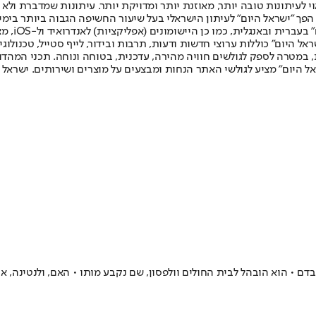
לעיתונות טובה יותר, מאוזנת יותר ומדויקת יותר. עיתונות שמדברת ולא צ
שלום. המהדורה המודפסת הראשונה פורסמה ב-30 ביולי 2007, וב-2010 הפך "ישראל היום" לעיתון הישראלי בעל שי
לחמנוביץ,
ל היום" כוללות ערוצי חדשות ודעות, תרבות ובידור, לייף סטייל, טכנולוגיה
ברית, במטרה לספק לגולשים חוויה מהירה, עדכנית, בטוחה ונוחה. תכני המה
ל היום" מציע לגולשי האתר הנחות ומבצעים על מוצרים ושירותים. ישראל 