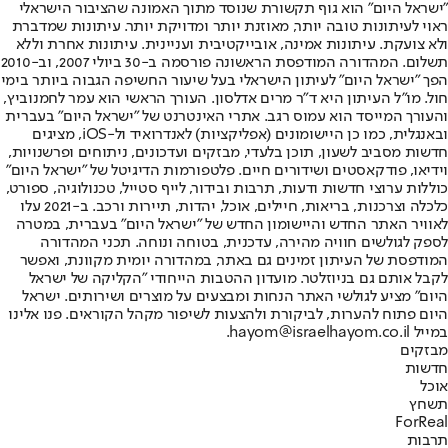
"ישראל היום" הוא גוף תקשורת שנוסד מתוך האמונה שהציבור הישראלי
ראוי לעיתונות טובה יותר, מאוזנת יותר ומדויקת יותר. עיתונות שמדברת
ולא צועקת. עיתונות אמינה, אובייקטיבית ועניינית. עיתונות אחרת וללא
תשלום. המהדורה המודפסת הראשונה פורסמה ב-30 ביולי 2007, וב-2010
הפך "ישראל היום" לעיתון הישראלי בעל שיעור החשיפה הגבוה ביותר בימי
חול. מו"ל העיתון היא ד"ר מרים אדלסון. העורך הראשי הוא עמר לחמנוביץ,
והעורך המייסד הוא עמוס רגב. אתרי האינטרנט של "ישראל היום" בעברית
ובאנגלית, כמו כן היישומונים (אפליקציות) לאנדרואיד ול-iOS, מציגים
חדשות מסביב לשעון, תוכן בלעדי, מבזקים ועדכונים, ניתוחים ופרשנויות,
וידיאו, פודקאסטים ושידורים חיים. פלטפורמות הדיגיטל של "ישראל היום"
כוללות ערוצי חדשות ודעות, תרבות ובידור, לייף סטייל, טכנולוגיה, ספורט,
כלכלה וצרכנות, בריאות, חיילים, אוכל, יהדות, תיירות ורכב. ב-2021 עלו
לאוויר האתר החדש והיישומון החדש של "ישראל היום" בעברית, במטרה
לספק לגולשים חוויה מהירה, עדכנית, בטוחה ונוחה. תכני המהדורה
המודפסת של העיתון זמינים גם באתר, במהדורה יומית מקוונת, ואפשר
לקבל אותם גם בניוזלטר. מועדון ההטבות הייחודי "הקליקה של ישראל
היום" מציע לגולשי האתר הנחות ומבצעים על מוצרים ושירותים. ישראל
היום פתוח להערות, לביקורת ולהצעות לשיפור מקהל הקוראים. פנו אלינו
במייל hayom@israelhayom.co.il.
מבזקים
חדשות
אוכל
תשחץ
ForReal
תרבות