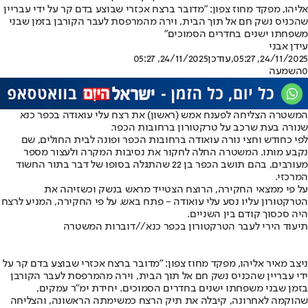
אליהו, מפקד מחוז צפון: "מדובר ברצח אכזרי שבוצע בדם קר על ידי עבריין
שהכניס נשק חם אל תוך הבית, וירה מהמרפסת לעבר הקורבן בזמן שבני
משפחתו ישנים בחדרים הסמוכים"
עידן אבני
24/11/2025, 05:27
,עודכן
24/11/2025, 05:27
0
השמעה
המשטרה הצליחה לפענח אמש (ראשון) את רצח עלי עואודה בכפר כנא
שנורה בעת שרכב על טרקטורון ברחובות הכפר.
לפי כחודש וחצי נורה עואודה ברחובות הכפר ופונה לבית החולים, שם
נקבע מותו. המשטרה החלה לחקור את נסיבות המקרה ולעצור מספר
מעורבים, בהם תושב הכפר בן 22 שהתגלה בסופו של דבר בתור החשוד
המרכזי.
על פי ממצאי החקירה, הרוצח הצטייד מראש בנשק וכשזיהה את
הטרקטורון עליו נסע עלי עואודה - פתח באש. על פי החקירה, המניע לרצח
היה סכסוך קודם בין השניים.
תיעוד הירי לעבר הטרקטורון בכפר כנא//דוברות המשטרה
ניצב מאיר אליהו, מפקד מחוז צפון: "מדובר ברצח אכזרי שבוצע בדם קר על
ידי עבריין שהכניס נשק חם אל תוך הבית, וירה מהמרפסת לעבר הקורבן
בזמן שבני משפחתו ישנים בחדרים הסמוכים. יחידת ימ"ר עמקים,
שהוקמה לאחרונה, קיבלה את תיק הרצח כמשימתה הראשונה, והצליחה