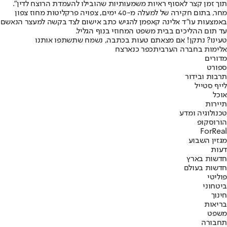
תוך זמן קצר לאסוף ראיות משמעותיות שהובילו להעמדת הרוצח לדין".
מחר, בתום חקירה של למעלה מ-40 ימים, צפויה פרקליטות מחוז צפון
באמצעות עו"ד אלינה קאפמן להגיש כתב אישום לצד בקשה למעצר הנאשם
עד תום ההליכים בבית משפט המחוזי בנוף הגליל.
טעינו? נתקן! אם מצאתם טעות בכתבה, נשמח שתשתפו אותנו
אלימות בחברה הערבית
כפר כנא
רצח
מדורים
ספורט
תרבות ובידור
לייף סטייל
אוכל
תיירות
טכנולוגיה ומדע
הורוסקופ
ForReal
מגזין השבוע
דעות
חדשות בארץ
חדשות בעולם
פוליטי
ביטחוני
חינוך
בריאות
משפט
תחבורה