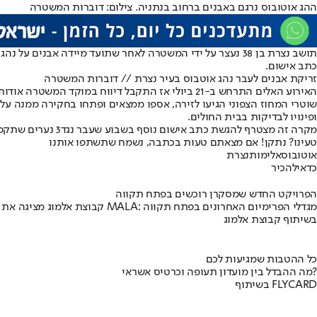
ההג אוטובוס נרגם באבנים ברחוב בנתניה. צילום: דוברות המשטרה
תושב נצרת בן 38 נעצר על ידי המשטרה לאחר שתועד מיידה אב
כתב אישום.
זריקת אבנים לעבר נהג אוטבוס בעיר נצרת // דוברות המשטרה
האירוע האלים התרחש ב-21 ביולי אז התקבל דיווח במוקד המשטרה אודות זריקת אבנים לעבר נהג אוטבוס בעיר נצרת, פציעתו של הנהג והימלטות של החשוד מהמקום.
שוטרי המחוז הצפוני הגיעו לזירה, אספו ממצאים ופתחו בחקירה ממנה עלה
ופינויו לבדיקות בבית החולים.
מקרה זה מצטרף להגשת כתב אישום נוסף בשבוע שעבר נגד
3 נערים שתקפו באלימות קשה נהג אוטבוס בעיר טבריה
טעינו? נתקן! אם מצאתם טעות בכתבה, נשמח שתשתפו אותנו
אוטובוס
אלימות
נצרת
כדאי
להכיר
הפרויקט החדש שמסקרן רוכשים בפתח תקווה
קבוצת אלמוג מציגה את פרויקט MALA: מגדלי הפרימיום האחרונים בפתח תקווה
בשיתוף קבוצת אלמוג
כל ההטבות שמגיעות לכם
מה ההבדל בין מועדון תעופה וכרטיס אשראי?
בשיתוף FLYCARD