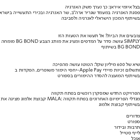
בצל איומי איראן: כך נערך משק האנרגיה
פסגת האנרגיה במעמד שגריר ארה"ב, שר האנרגיה ובכירי התעשייה בישראל
בשיתוף המכון הישראלי לאנרגיה ולסביבה
צובעים את הבית? אל תעשו את הטעות הזו
מומחה BG BOND עושה סדר על המדפים ומציג את מותג הצבע SIMPLY
בשיתוף BG BOND
שיא של 600 מיליון שקל: הטוטו עושה מהפיכה
יחסי הימור משופרים, הפקדות ב-Apple Pay ותשלום זכיות מיידי
בשיתוף המועצה להסדר ההימורים בספורט
הפרויקט החדש שמסקרן רוכשים בפתח תקווה
קבוצת אלמוג מציגה את פרויקט MALA: מגדלי הפרימיום האחרונים בפתח תקווה
בשיתוף קבוצת אלמוג
מדורים
ספורט
תרבות ובידור
לייף סטייל
אוכל