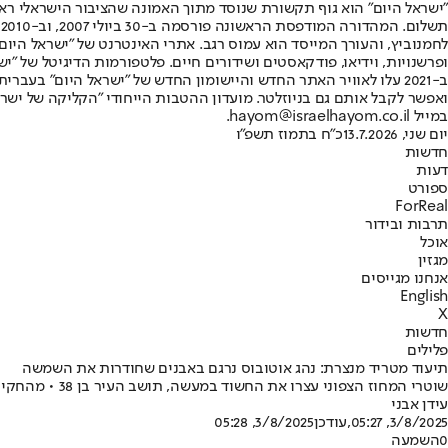
"ישראל היום" הוא גוף תקשורת שנוסד מתוך האמונה שהציבור הישראלי ראוי 
ת
ופרשנויות, וידיאו, פודקאסטים ושידורים חיים. פלטפורמות הדיגיטל של "ישרא
ב-2021 עלו לאוויר האתר החדש והיישומון החדש של "ישראל היום" בע
ואפשר לקבל אותם גם בניוזלטר. מועדון ההטבות הייחודי "הקליקה של ישרא
במייל hayom@israelhayom.co.il.
יום שני, 13.7.2026
כ"ח בתמוז תשפ"ו
חדשות
דעות
ספורט
ForReal
תרבות ובידור
אוכל
מגזין
אנחנו מגייסים
English
X
חדשות
פלילים
תיעוד מטריד מנצרת: נהג אוטובוס נרגם באבנים שחודרות את השמשה
שוטרי המחוז הצפוני עצרו את החשוד במעשה, תושב העיר בן 38 • מהחקירה עלה כי החשוד נסע ברכבו סמוך לנהג האוטבוס ועל רקע בריונות בכביש עצר את רכבו, ירד ממנו ורגם את נהג האוטבוס באבנים
עידן אבני
3/8/2025, 05:27
,עודכן
3/8/2025, 05:28
0
השמעה