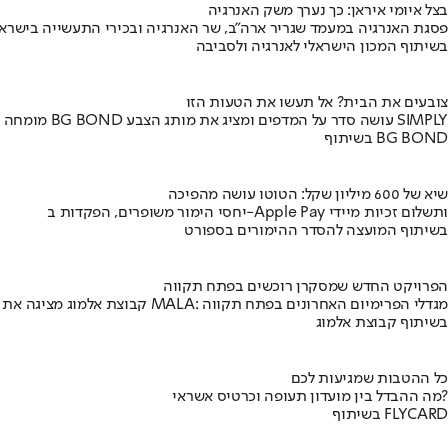
בצל איומי איראן: כך נערך משק האנרגיה
פסגת האנרגיה במעמד שגריר ארה"ב, שר האנרגיה ובכירי התעשייה בישראל
בשיתוף המכון הישראלי לאנרגיה ולסביבה
צובעים את הבית? אל תעשו את הטעות הזו
מומחה BG BOND עושה סדר על המדפים ומציג את מותג הצבע SIMPLY
בשיתוף BG BOND
שיא של 600 מיליון שקל: הטוטו עושה מהפיכה
יחסי הימור משופרים, הפקדות ב-Apple Pay ותשלום זכיות מיידי
בשיתוף המועצה להסדר ההימורים בספורט
הפרויקט החדש שמסקרן רוכשים בפתח תקווה
קבוצת אלמוג מציגה את פרויקט MALA: מגדלי הפרימיום האחרונים בפתח תקווה
בשיתוף קבוצת אלמוג
כל ההטבות שמגיעות לכם
מה ההבדל בין מועדון תעופה וכרטיס אשראי?
בשיתוף FLYCARD