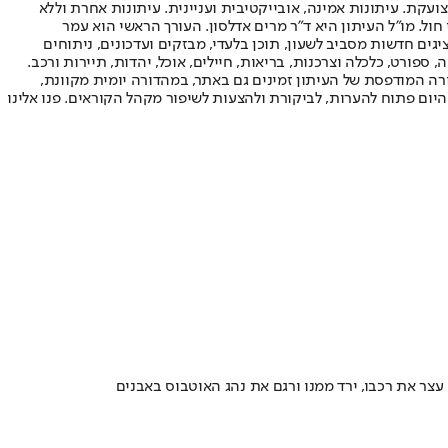
ועקת. עיתונות אמינה, אובייקטיבית ועניינית. עיתונות אחרת וללא
עור החשיפה הגבוה ביותר בימי חול. מו"ל העיתון היא ד"ר מרים אדלסון. העורך הראשי הוא עמר
 והעורך המייסד הוא עמוס רגב. אתרי האינטרנט של "ישראל היום" בעברית ובאנגלית, כמו כן היישומונים (אפליקציות) לאנדרואיד ול-iOS, מציגים חדשות מסביב לשעון, תוכן בלעדי, מבזקים ועדכונים, ניתוחים
, ספורט, כלכלה וצרכנות, בריאות, חיילים, אוכל, יהדות, תיירות ורכב.
דורה המודפסת של העיתון זמינים גם באתר, במהדורה יומית מקוונת,
היום פתוח להערות, לביקורת ולהצעות לשיפור מקהל הקוראים. פנו אלינו