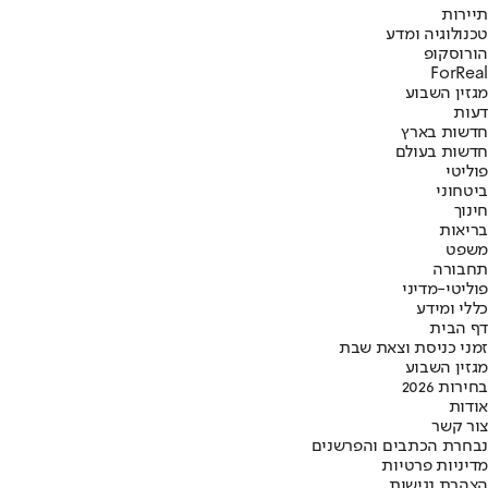
תיירות
טכנולוגיה ומדע
הורוסקופ
ForReal
מגזין השבוע
דעות
חדשות בארץ
חדשות בעולם
פוליטי
ביטחוני
חינוך
בריאות
משפט
תחבורה
פוליטי-מדיני
כללי ומידע
דף הבית
זמני כניסת וצאת שבת
מגזין השבוע
בחירות 2026
אודות
צור קשר
נבחרת הכתבים והפרשנים
מדיניות פרטיות
הצהרת נגישות