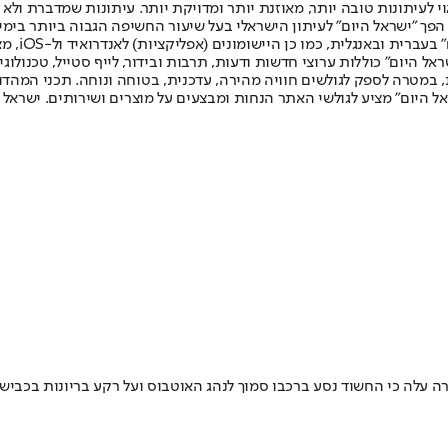
לעיתונות טובה יותר, מאוזנת יותר ומדויקת יותר. עיתונות שמדברת ולא צ
שלום. המהדורה המודפסת הראשונה פורסמה ב-30 ביולי 2007, וב-2010 הפך "ישראל היום" לעיתון הישראלי בעל שי
לחמנוביץ,
ל היום" כוללות ערוצי חדשות ודעות, תרבות ובידור, לייף סטייל, טכנולוגיה
ברית, במטרה לספק לגולשים חוויה מהירה, עדכנית, בטוחה ונוחה. תכני המה
ל היום" מציע לגולשי האתר הנחות ומבצעים על מוצרים ושירותים. ישראל 