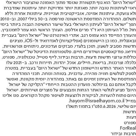
"ישראל היום" הוא גוף תקשורת שנוסד מתוך האמונה שהציבור הישראלי
ראוי לעיתונות טובה יותר, מאוזנת יותר ומדויקת יותר. עיתונות שמדברת
ולא צועקת. עיתונות אמינה, אובייקטיבית ועניינית. עיתונות אחרת וללא
תשלום. המהדורה המודפסת הראשונה פורסמה ב-30 ביולי 2007, וב-2010
הפך "ישראל היום" לעיתון הישראלי בעל שיעור החשיפה הגבוה ביותר בימי
חול. מו"ל העיתון היא ד"ר מרים אדלסון. העורך הראשי הוא עמר לחמנוביץ,
והעורך המייסד הוא עמוס רגב. אתרי האינטרנט של "ישראל היום" בעברית
ובאנגלית, כמו כן היישומונים (אפליקציות) לאנדרואיד ול-iOS, מציגים
חדשות מסביב לשעון, תוכן בלעדי, מבזקים ועדכונים, ניתוחים ופרשנויות,
וידיאו, פודקאסטים ושידורים חיים. פלטפורמות הדיגיטל של "ישראל היום"
כוללות ערוצי חדשות ודעות, תרבות ובידור, לייף סטייל, טכנולוגיה, ספורט,
כלכלה וצרכנות, בריאות, חיילים, אוכל, יהדות, תיירות ורכב. ב-2021 עלו
לאוויר האתר החדש והיישומון החדש של "ישראל היום" בעברית, במטרה
לספק לגולשים חוויה מהירה, עדכנית, בטוחה ונוחה. תכני המהדורה
המודפסת של העיתון זמינים גם באתר, במהדורה יומית מקוונת, ואפשר
לקבל אותם גם בניוזלטר. מועדון ההטבות הייחודי "הקליקה של ישראל
היום" מציע לגולשי האתר הנחות ומבצעים על מוצרים ושירותים. ישראל
היום פתוח להערות, לביקורת ולהצעות לשיפור מקהל הקוראים. פנו אלינו
במייל hayom@israelhayom.co.il.
יום שלישי, 30.6.2026
ט"ו בתמוז תשפ"ו
חדשות
דעות
ספורט
ForReal
תרבות ובידור