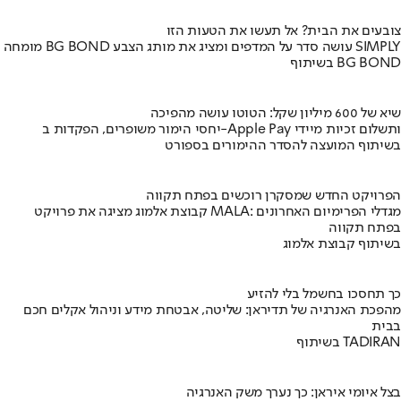
צובעים את הבית? אל תעשו את הטעות הזו
מומחה BG BOND עושה סדר על המדפים ומציג את מותג הצבע SIMPLY
בשיתוף BG BOND
שיא של 600 מיליון שקל: הטוטו עושה מהפיכה
יחסי הימור משופרים, הפקדות ב-Apple Pay ותשלום זכיות מיידי
בשיתוף המועצה להסדר ההימורים בספורט
הפרויקט החדש שמסקרן רוכשים בפתח תקווה
קבוצת אלמוג מציגה את פרויקט MALA: מגדלי הפרימיום האחרונים
בפתח תקווה
בשיתוף קבוצת אלמוג
כך תחסכו בחשמל בלי להזיע
מהפכת האנרגיה של תדיראן: שליטה, אבטחת מידע וניהול אקלים חכם
בבית
בשיתוף TADIRAN
בצל איומי איראן: כך נערך משק האנרגיה