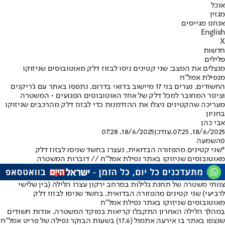
אוכל
מגזין
אנחנו מגייסים
English
X
חדשות
פלילים
מנצלים את המצב: שני קטינים ניסו לבזוז דלק מאוטובוסים שניזוקו
מנפילת אמל"ח
החשודים, נערים בני 17 מיישוב בדואי בדרום, נתפסו באתר עם ג'ריקנים
וצינור המחובר למכל דלק של אחד האוטובוסים הפגועים • המשטרה
מעריכה שהקטינים ניצלו את ההזדמנות כדי לבזוז דלק מהרכבים שניזוקו
בחניון
אבי כהן
18/6/2025, 07:25
,עודכן
18/6/2025, 07:28
0
השמעה
*שני קטינים מהפזורה הבדואית, נעצרו בחשד שניסו לבזוז דלק
מאוטובוסים שניזוקו באתר נפילת אמל"ח // דוברות המשטרה
צוותי משטרה של תחנת גלילות במרחב ירקון עצרו הלילה (בין שלישי
לרביעי) שני קטינים מהפזורה הבדואית, בחשד שניסו לבזוז דלק
מאוטובוסים שניזוקו באתר נפילת אמל"ח
במהלך הלילה האחרון התקבלו קריאות במוקד המשטרה, אודות חשודים
שנצפו באתר בו אירעה אתמול (17.6) בשעות הבוקר נפילה של פריט אמל"ח