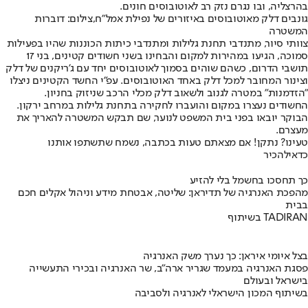
בהרצליה, ובו נגרם נזק רב לאוטובוסים חונים.
גונבים דלק מאוטובוסים באיזורים של נפילת אמל"ח,צילום: דוברות
המשטרה
צוותי סיור, מתנדבי תחנת גלילות ומתנדבי כיתות הכוננות שהיו בפעילות
סמוכה, הגיעו במהירות למקום והבחינו בשני חשודים קטינים, בני 17
תושבי הדרום, כשהם שוהים בסמוך לאוטובוסים יחד עם ג’ריקנים של דלק
וצינור המחובר למכל דלק באחד האוטובוסים. עפ"י החשד הקטינים ניצלו
"הזדמנות" במטרה לגנוב ולשאוב דלק מכלי הרכב שניזוק בחניון.
החשודים נעצרו במקום והועברו לחקירה בתחנת גלילות במרחב ירקון.
הבוקר יובאו בפני בית המשפט לנוער, שם תבקש המשטרה להאריך את
מעצרם.
טעינו? נתקן! אם מצאתם טעות בכתבה, נשמח שתשתפו אותנו
כדאי
להכיר
כך תחסכו בחשמל בלי להזיע
מהפכת האנרגיה של תדיראן: שליטה, אבטחת מידע וניהול אקלים חכם
בבית
בשיתוף TADIRAN
בצל איומי איראן: כך נערך משק האנרגיה
פסגת האנרגיה במעמד שגריר ארה"ב, שר האנרגיה ובכירי התעשייה
בישראל ובעולם
בשיתוף המכון הישראלי לאנרגיה ולסביבה