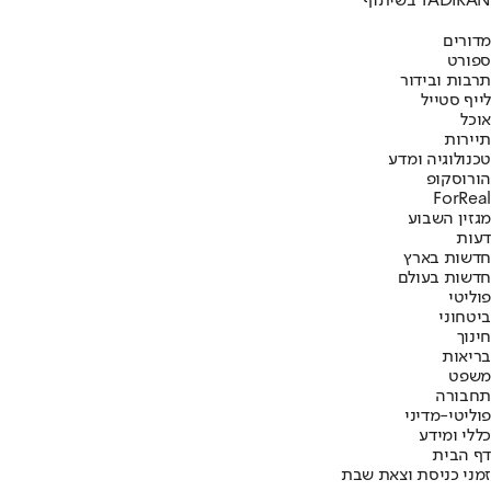
בשיתוף TADIRAN
מדורים
ספורט
תרבות ובידור
לייף סטייל
אוכל
תיירות
טכנולוגיה ומדע
הורוסקופ
ForReal
מגזין השבוע
דעות
חדשות בארץ
חדשות בעולם
פוליטי
ביטחוני
חינוך
בריאות
משפט
תחבורה
פוליטי-מדיני
כללי ומידע
דף הבית
זמני כניסת וצאת שבת