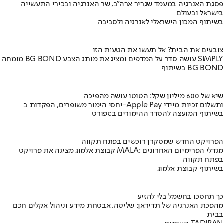
פסגת האנרגיה במעמד שגריר ארה"ב, שר האנרגיה ובכירי התעשייה
בישראל ובעולם
בשיתוף המכון הישראלי לאנרגיה ולסביבה
צובעים את הבית? אל תעשו את הטעות הזו
מומחה BG BOND עושה סדר על המדפים ומציג את מותג הצבע SIMPLY
בשיתוף BG BOND
שיא של 600 מיליון שקל: הטוטו עושה מהפיכה
יחסי הימור משופרים, הפקדות ב-Apple Pay ותשלום זכיות מיידי
בשיתוף המועצה להסדר ההימורים בספורט
הפרויקט החדש שמסקרן רוכשים בפתח תקווה
קבוצת אלמוג מציגה את פרויקט MALA: מגדלי הפרימיום האחרונים
בפתח תקווה
בשיתוף קבוצת אלמוג
כך תחסכו בחשמל בלי להזיע
מהפכת האנרגיה של תדיראן: שליטה, אבטחת מידע וניהול אקלים חכם
בבית