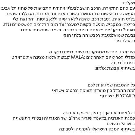
שקלים.
עם סיום החקירה, הרכב הושב לבעליו ויחידת התביעות של מחוז תל אביב
הגישה כתב אישום נגד החשוד בשורת עבירות חמורות, הכוללות שהייה
בלתי חוקית, גניבת רכב, נהיגה ללא רישיון וללא ביטוח, והחזקת כלי
פריצה. במקביל, הוגשה בקשה למעצרו עד תום ההליכים המשפטיים נגדו.
טעינו? נתקן! אם מצאתם טעות בכתבה, נשמח שתשתפו אותנו
גבעת שמואל
גניבת רכב
שוהה בלתי חוקי
כדאי
להכיר
הפרויקט החדש שמסקרן רוכשים בפתח תקווה
קבוצת אלמוג מציגה את פרויקט MALA: מגדלי הפרימיום האחרונים
בפתח תקווה
בשיתוף קבוצת אלמוג
כל ההטבות שמגיעות לכם
מה ההבדל בין מועדון תעופה וכרטיס אשראי?
בשיתוף FLYCARD
בצל איומי איראן: כך נערך משק האנרגיה
פסגת האנרגיה במעמד שגריר ארה"ב, שר האנרגיה ובכירי התעשייה
בישראל ובעולם
בשיתוף המכון הישראלי לאנרגיה ולסביבה