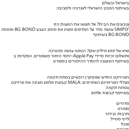
בישראל ובעולם
בשיתוף המכון הישראלי לאנרגיה ולסביבה
צובעים את הבית? אל תעשו את הטעות הזו
מומחה BG BOND עושה סדר על המדפים ומציג את מותג הצבע SIMPLY
בשיתוף BG BOND
שיא של 600 מיליון שקל: הטוטו עושה מהפיכה
יחסי הימור משופרים, הפקדות ב-Apple Pay ותשלום זכיות מיידי
בשיתוף המועצה להסדר ההימורים בספורט
הפרויקט החדש שמסקרן רוכשים בפתח תקווה
קבוצת אלמוג מציגה את פרויקט MALA: מגדלי הפרימיום האחרונים
בפתח תקווה
בשיתוף קבוצת אלמוג
מדורים
ספורט
תרבות ובידור
לייף סטייל
אוכל