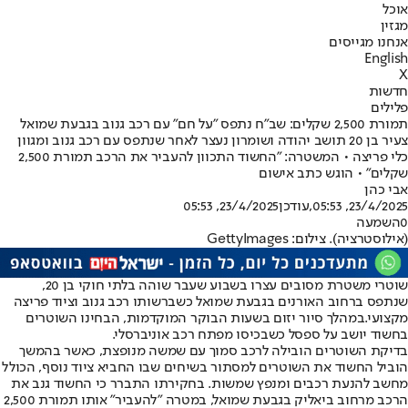
אוכל
מגזין
אנחנו מגייסים
English
X
חדשות
פלילים
תמורת 2,500 שקלים: שב"ח נתפס "על חם" עם רכב גנוב בגבעת שמואל
צעיר בן 20 תושב יהודה ושומרון נעצר לאחר שנתפס עם רכב גנוב ומגוון
כלי פריצה • המשטרה: "החשוד התכוון להעביר את הרכב תמורת 2,500
שקלים" • הוגש כתב אישום
אבי כהן
23/4/2025, 05:53
,עודכן
23/4/2025, 05:53
0
השמעה
(אילוסטרציה). צילום: GettyImages
שוטרי משטרת מסובים עצרו בשבוע שעבר שוהה בלתי חוקי בן 20,
שנתפס ברחוב האורנים בגבעת שמואל כשברשותו רכב גנוב וציוד פריצה
מקצועי.
במהלך סיור יזום בשעות הבוקר המוקדמות, הבחינו השוטרים
בחשוד יושב על ספסל כשבכיסו מפתח רכב אוניברסלי.
בדיקת השוטרים הובילה לרכב סמוך עם שמשה מנופצת, כאשר בהמשך
הוביל החשוד את השוטרים למסתור בשיחים שבו החביא ציוד נוסף, הכולל
מחשב להנעת רכבים ומנפץ שמשות. בחקירתו התברר כי החשוד גנב את
הרכב מרחוב ביאליק בגבעת שמואל, במטרה "להעביר" אותו תמורת 2,500