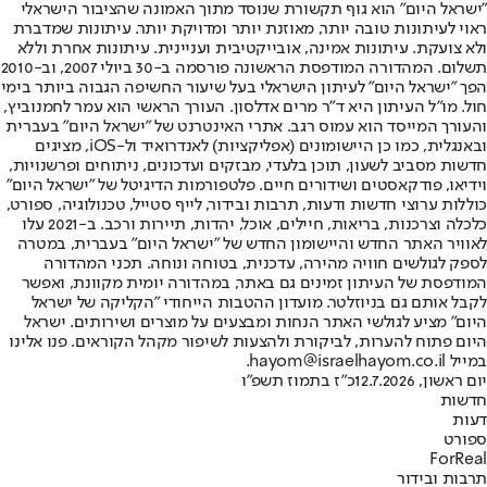
"ישראל היום" הוא גוף תקשורת שנוסד מתוך האמונה שהציבור הישראלי
ראוי לעיתונות טובה יותר, מאוזנת יותר ומדויקת יותר. עיתונות שמדברת
ולא צועקת. עיתונות אמינה, אובייקטיבית ועניינית. עיתונות אחרת וללא
תשלום. המהדורה המודפסת הראשונה פורסמה ב-30 ביולי 2007, וב-2010
הפך "ישראל היום" לעיתון הישראלי בעל שיעור החשיפה הגבוה ביותר בימי
חול. מו"ל העיתון היא ד"ר מרים אדלסון. העורך הראשי הוא עמר לחמנוביץ,
והעורך המייסד הוא עמוס רגב. אתרי האינטרנט של "ישראל היום" בעברית
ובאנגלית, כמו כן היישומונים (אפליקציות) לאנדרואיד ול-iOS, מציגים
חדשות מסביב לשעון, תוכן בלעדי, מבזקים ועדכונים, ניתוחים ופרשנויות,
וידיאו, פודקאסטים ושידורים חיים. פלטפורמות הדיגיטל של "ישראל היום"
כוללות ערוצי חדשות ודעות, תרבות ובידור, לייף סטייל, טכנולוגיה, ספורט,
כלכלה וצרכנות, בריאות, חיילים, אוכל, יהדות, תיירות ורכב. ב-2021 עלו
לאוויר האתר החדש והיישומון החדש של "ישראל היום" בעברית, במטרה
לספק לגולשים חוויה מהירה, עדכנית, בטוחה ונוחה. תכני המהדורה
המודפסת של העיתון זמינים גם באתר, במהדורה יומית מקוונת, ואפשר
לקבל אותם גם בניוזלטר. מועדון ההטבות הייחודי "הקליקה של ישראל
היום" מציע לגולשי האתר הנחות ומבצעים על מוצרים ושירותים. ישראל
היום פתוח להערות, לביקורת ולהצעות לשיפור מקהל הקוראים. פנו אלינו
במייל hayom@israelhayom.co.il.
יום ראשון, 12.7.2026
כ"ז בתמוז תשפ"ו
חדשות
דעות
ספורט
ForReal
תרבות ובידור