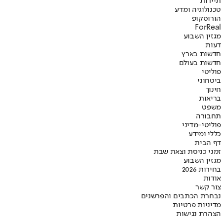
תיירות
טכנולוגיה ומדע
הורוסקופ
ForReal
מגזין השבוע
דעות
חדשות בארץ
חדשות בעולם
פוליטי
ביטחוני
חינוך
בריאות
משפט
תחבורה
פוליטי-מדיני
כללי ומידע
דף הבית
זמני כניסת וצאת שבת
מגזין השבוע
בחירות 2026
אודות
צור קשר
נבחרת הכתבים והפרשנים
מדיניות פרטיות
הצהרת נגישות