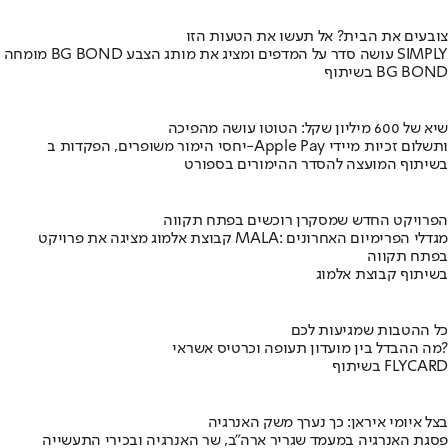
צובעים את הבית? אל תעשו את הטעות הזו
מומחה BG BOND עושה סדר על המדפים ומציג את מותג הצבע SIMPLY
בשיתוף BG BOND
שיא של 600 מיליון שקל: הטוטו עושה מהפיכה
יחסי הימור משופרים, הפקדות ב-Apple Pay ותשלום זכיות מיידי
בשיתוף המועצה להסדר ההימורים בספורט
הפרויקט החדש שמסקרן רוכשים בפתח תקווה
קבוצת אלמוג מציגה את פרויקט MALA: מגדלי הפרימיום האחרונים
בפתח תקווה
בשיתוף קבוצת אלמוג
כל ההטבות שמגיעות לכם
מה ההבדל בין מועדון תעופה וכרטיס אשראי?
בשיתוף FLYCARD
בצל איומי איראן: כך נערך משק האנרגיה
פסגת האנרגיה במעמד שגריר ארה"ב, שר האנרגיה ובכירי התעשייה