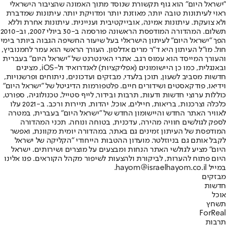
"ישראל היום" הוא גוף תקשורת שנוסד מתוך האמונה שהציבור הישראלי
ראוי לעיתונות טובה יותר, מאוזנת יותר ומדויקת יותר. עיתונות שמדברת
ולא צועקת. עיתונות אמינה, אובייקטיבית ועניינית. עיתונות אחרת וללא
תשלום. המהדורה המודפסת הראשונה פורסמה ב-30 ביולי 2007, וב-2010
הפך "ישראל היום" לעיתון הישראלי בעל שיעור החשיפה הגבוה ביותר בימי
חול. מו"ל העיתון היא ד"ר מרים אדלסון. העורך הראשי הוא עמר לחמנוביץ,
והעורך המייסד הוא עמוס רגב. אתרי האינטרנט של "ישראל היום" בעברית
ובאנגלית, כמו כן היישומונים (אפליקציות) לאנדרואיד ול-iOS, מציגים
חדשות מסביב לשעון, תוכן בלעדי, מבזקים ועדכונים, ניתוחים ופרשנויות,
וידיאו, פודקאסטים ושידורים חיים. פלטפורמות הדיגיטל של "ישראל היום"
כוללות ערוצי חדשות ודעות, תרבות ובידור, לייף סטייל, טכנולוגיה, ספורט,
כלכלה וצרכנות, בריאות, חיילים, אוכל, יהדות, תיירות ורכב. ב-2021 עלו
לאוויר האתר החדש והיישומון החדש של "ישראל היום" בעברית, במטרה
לספק לגולשים חוויה מהירה, עדכנית, בטוחה ונוחה. תכני המהדורה
המודפסת של העיתון זמינים גם באתר, במהדורה יומית מקוונת, ואפשר
לקבל אותם גם בניוזלטר. מועדון ההטבות הייחודי "הקליקה של ישראל
היום" מציע לגולשי האתר הנחות ומבצעים על מוצרים ושירותים. ישראל
היום פתוח להערות, לביקורת ולהצעות לשיפור מקהל הקוראים. פנו אלינו
במייל hayom@israelhayom.co.il.
מבזקים
חדשות
אוכל
תשחץ
ForReal
תרבות