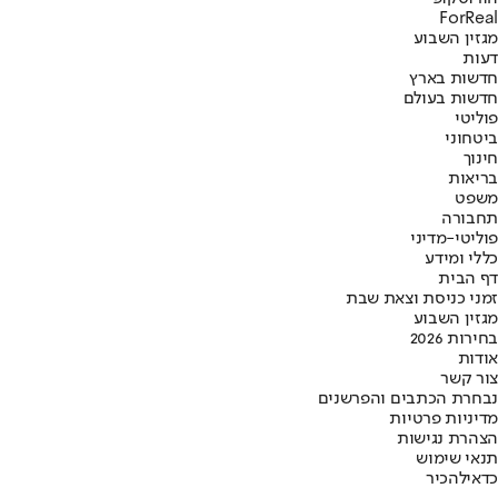
ForReal
מגזין השבוע
דעות
חדשות בארץ
חדשות בעולם
פוליטי
ביטחוני
חינוך
בריאות
משפט
תחבורה
פוליטי-מדיני
כללי ומידע
דף הבית
זמני כניסת וצאת שבת
מגזין השבוע
בחירות 2026
אודות
צור קשר
נבחרת הכתבים והפרשנים
מדיניות פרטיות
הצהרת נגישות
תנאי שימוש
כדאי
להכיר