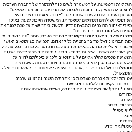
האלימות והפשיעה. על המשטרה לשים סוף להפקרה של החברה הערבית,
להוציא את הנשק מהרחובות ולמצות את הדין עם הרוצחים השפלים".
מארגון העיתונאים והעיתונאיות נמסר: "אנו מזועזעים מרציחתו של
העיתונאי ושולחים תנחומים למשפחתו. המשטרה חייבת לפעול באופן
מיידי לאיתור הרוצחים ולהבאתם לדין, ולפעול ביתר שאת על מנת למגר את
מגפת האלימות בחברה הערבית".
מרכז אעלאם, המאגד אנשי תקשורת מהמגזר הערבי, מסר: "אנו כואבים על
מות חברינו נידאל. מדובר בחציית כל קו אדום. הפגיעה בעיתונאים ואנשי
ציבור היא עליית מדרגה באלימות הגואה ברחוב הערבי. מדובר בפגיעה לא
רק באגבריה כאדם - אלא גם בחופש הביטוי ובזכות הציבור לדעת. ארגוני
הפשיעה מנסים להלך אימים על עיתונאים ולפגוע ביכולתם לדווח על
פשעיהם ,שגבו נכון להיום מאות קורבנות. אחרי הזנחה משטרתית
וממשלתית של הרבה שנים, ארגוני הפשיעה לא מפחדים מהשלכות - ואלה
התוצאות".
עמותת יוזמות אברהם מעדכנת כי מתחילת השנה נהרגו 73 ערבים
בנסיבות הקשורות לאלימות ולפשיעה.
טעינו? נתקן! אם מצאתם טעות בכתבה, נשמח שתשתפו אותנו
מדורים
ספורט
תרבות ובידור
לייף סטייל
אוכל
תיירות
טכנולוגיה ומדע
הורוסקופ