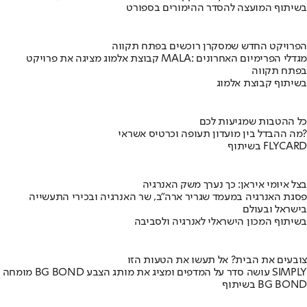
בשיתוף המועצה להסדר ההימורים בספורט
הפרויקט החדש שמסקרן רוכשים בפתח תקווה
קבוצת אלמוג מציגה את פרויקט MALA: מגדלי הפרימיום האחרונים
בפתח תקווה
בשיתוף קבוצת אלמוג
כל ההטבות שמגיעות לכם
מה ההבדל בין מועדון תעופה וכרטיס אשראי?
בשיתוף FLYCARD
בצל איומי איראן: כך נערך משק האנרגיה
פסגת האנרגיה במעמד שגריר ארה"ב, שר האנרגיה ובכירי התעשייה
בישראל ובעולם
בשיתוף המכון הישראלי לאנרגיה ולסביבה
צובעים את הבית? אל תעשו את הטעות הזו
מומחה BG BOND עושה סדר על המדפים ומציג את מותג הצבע SIMPLY
בשיתוף BG BOND