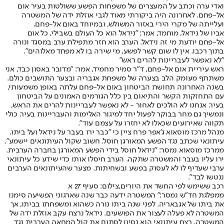
ואדי ערה וכתב על המעצרים של משפחות הפשע ששולטות בעיר אום
אל-פחם. לאחרונה היה ביקורתי מאוד לגבי אוזלת ידה של המשטרה
ועלייתה של מקרי הירי באזור המשולש, ובמיוחד באום אל-פחם.
אביו של נידאל, מוחמד, אמר: "נידאל הוא כל העולם בשבילי, כל אום
אל-פחם יודעת מי זה נידאל. הערב הוא חזר מתפילת ערב במסגד ונורה
בתוך רכבו. אין לו שום קשר לפשע, מי שירה בו לא מפחד מאלוהים".
"לא נאפשר לעבריינות להרים ראש"
ראש עיריית אום אל-פחם, ד"ר סמיר מחמיד, אמר: "מדובר באסון כבד, אני
משתתף מעומק הלב בצערה של משפחת אגבריה ובצער התושבים כולם.
בשנה האחרונה תחושת הביטחון באום אל-פחם עלתה באופן משמעותי,
עם התחזקות הקשר והתיאום בין כלל הגורמים האמונים על הביטחון
בעיר. אנחנו לא הולכים לאחור - לא נאפשר לעבריינות להרים את הראש,
ונמשיך גם מחר בבוקר לפעול יחד למיגור האלימות והעבריינות בעיר. כולי
תקווה שאירועים שכאלו לא יחזרו על עצמם עוד".
מנהל מרכז מוסאוא ג'אפר פרח ציין כי "כבר ירו בעבר על נידאל ועל ביתו.
עיתונאי שכתב נגד הפשע המאורגן חוסל. חשוב שקול העיתונאים יישמע".
ממרכז מוסאוא נמסר: "נידאל חוסל בידי הפשע המאורגן בחברה הערבית.
ירו עליו בעבר והמשטרה שתקה. הערב חיסלו אותו כדי שידע כל עיתונאי
ערבי שעדיף לו לא לעסוק בפשע ובשחיתות. מצער שהעיתונאים הערבים
ננטשו לבד".
רכב ששימש לפי החשד את היורים,צילום: סעיף 27 א
ממפלגת חד"ש נמסר:" המשטרה ידעה כבר שנה שארגוני הפשיעה סימנו
את ביתו של אגבאריה. לפני שנה ביתו נורה כשהוא ומשפחתו בביתו, אך
המשטרה לא פעלה לעצור את הפושעים. נידאל נרצח עקב אוזלת ידה של
המשטרה. רצח עיתונאי הוא נסיון לסתום את קול המחאה הערבית נגד