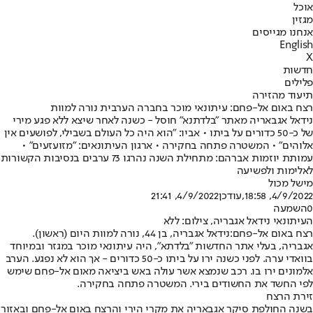
אוכל
מגזין
אנחנו מגייסים
English
X
חדשות
פלילים
תיעוד מהזירה
רצח באום אל-פחם: עיתונאי מוכר בחברה הערבית נורה למוות
נידאל אגבאריה מאתר "בלדתנא" חוסל - כשנה לאחר שיצא ללא פגע מירי
של כ-50 כדורים על ביתו • אביו: "הוא היה כל העולם בשבילי, לפושעים אין
אלוהים" • המשטרה פתחה בחקירה • ארגון העיתונאים: "מזועזעים" •
עמותת יוזמות אברהם: מתחילת השנה נהרגו 73 ערבים בנסיבות הקשורות
לאלימות ולפשיעה
מישל מכול
4/9/2022, 18:58
,עודכן
4/9/2022, 21:41
0
השמעה
העיתונאי נידאל אגבריה, צילום: ללא
רצח באום אל-פחם:
נידאל אגבריה, בן 44, נורה למוות היום (ראשון).
אגבריה, בעלי אתר החדשות "בלדתא", היה עיתונאי מוכר במגזר ובמיוחד
בוואדי ערה. לפני כשנה ירו על ביתו כ-50 כדורים - אך הוא לא נפגע. הערב
אלמונים ירו בו. רכב שנמצא אשר עולה באש ביציאה מאום אל-פחם שימש
לפי החשד את החשודים בירי. המשטרה פתחה בחקירה.
זירת הרצח
בשנה החולפת סיקר אגבאריה את מקרי הירי והרצח באום אל-פחם ובאזור