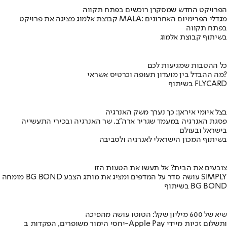
הפרויקט החדש שמסקרן רוכשים בפתח תקווה
קבוצת אלמוג מציגה את פרויקט MALA: מגדלי הפרימיום האחרונים
בפתח תקווה
בשיתוף קבוצת אלמוג
כל ההטבות שמגיעות לכם
מה ההבדל בין מועדון תעופה וכרטיס אשראי?
בשיתוף FLYCARD
בצל איומי איראן: כך נערך משק האנרגיה
פסגת האנרגיה במעמד שגריר ארה"ב, שר האנרגיה ובכירי התעשייה
בישראל ובעולם
בשיתוף המכון הישראלי לאנרגיה ולסביבה
צובעים את הבית? אל תעשו את הטעות הזו
מומחה BG BOND עושה סדר על המדפים ומציג את מותג הצבע SIMPLY
בשיתוף BG BOND
שיא של 600 מיליון שקל: הטוטו עושה מהפיכה
יחסי הימור משופרים, הפקדות ב-Apple Pay ותשלום זכיות מיידי