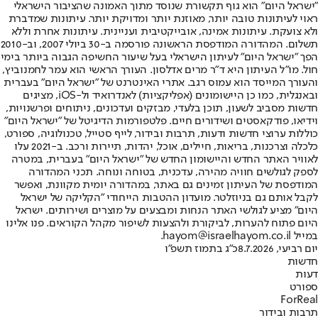
"ישראל היום" הוא גוף תקשורת שנוסד מתוך האמונה שהציבור הישראלי
ראוי לעיתונות טובה יותר, מאוזנת יותר ומדויקת יותר. עיתונות שמדברת
ולא צועקת. עיתונות אמינה, אובייקטיבית ועניינית. עיתונות אחרת וללא
תשלום. המהדורה המודפסת הראשונה פורסמה ב-30 ביולי 2007, וב-2010
הפך "ישראל היום" לעיתון הישראלי בעל שיעור החשיפה הגבוה ביותר בימי
חול. מו"ל העיתון היא ד"ר מרים אדלסון. העורך הראשי הוא עמר לחמנוביץ,
והעורך המייסד הוא עמוס רגב. אתרי האינטרנט של "ישראל היום" בעברית
ובאנגלית, כמו כן היישומונים (אפליקציות) לאנדרואיד ול-iOS, מציגים
חדשות מסביב לשעון, תוכן בלעדי, מבזקים ועדכונים, ניתוחים ופרשנויות,
וידיאו, פודקאסטים ושידורים חיים. פלטפורמות הדיגיטל של "ישראל היום"
כוללות ערוצי חדשות ודעות, תרבות ובידור, לייף סטייל, טכנולוגיה, ספורט,
כלכלה וצרכנות, בריאות, חיילים, אוכל, יהדות, תיירות ורכב. ב-2021 עלו
לאוויר האתר החדש והיישומון החדש של "ישראל היום" בעברית, במטרה
לספק לגולשים חוויה מהירה, עדכנית, בטוחה ונוחה. תכני המהדורה
המודפסת של העיתון זמינים גם באתר, במהדורה יומית מקוונת, ואפשר
לקבל אותם גם בניוזלטר. מועדון ההטבות הייחודי "הקליקה של ישראל
היום" מציע לגולשי האתר הנחות ומבצעים על מוצרים ושירותים. ישראל
היום פתוח להערות, לביקורת ולהצעות לשיפור מקהל הקוראים. פנו אלינו
במייל hayom@israelhayom.co.il.
יום רביעי, 8.7.2026
כ"ג בתמוז תשפ"ו
חדשות
דעות
ספורט
ForReal
תרבות ובידור