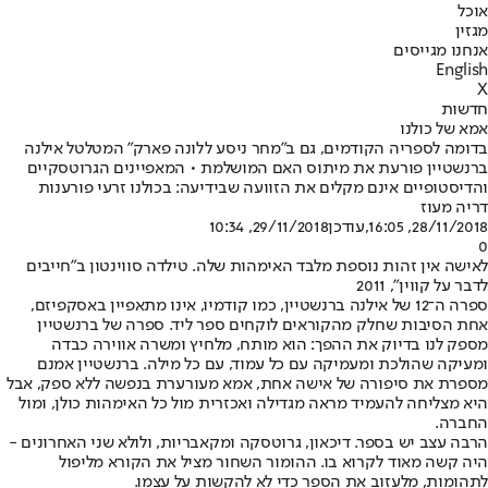
אוכל
מגזין
אנחנו מגייסים
English
X
חדשות
אמא של כולנו
בדומה לספריה הקודמים, גם ב"מחר ניסע ללונה פארק" המטלטל אילנה
ברנשטיין פורעת את מיתוס האם המושלמת • המאפיינים הגרוטסקיים
והדיסטופיים אינם מקלים את הזוועה שבידיעה: בכולנו זרעי פורענות
דריה מעוז
28/11/2018, 16:05
,עודכן
29/11/2018, 10:34
0
לאישה אין זהות נוספת מלבד האימהות שלה. טילדה סווינטון ב"חייבים
לדבר על קווין", 2011
ספרה ה־12 של אילנה ברנשטיין, כמו קודמיו, אינו מתאפיין באסקפיזם,
אחת הסיבות שחלק מהקוראים לוקחים ספר ליד. ספרה של ברנשטיין
מספק לנו בדיוק את ההפך: הוא מותח, מלחיץ ומשרה אווירה כבדה
ומעיקה שהולכת ומעמיקה עם כל עמוד, עם כל מילה. ברנשטיין אמנם
מספרת את סיפורה של אישה אחת, אמא מעורערת בנפשה ללא ספק, אבל
היא מצליחה להעמיד מראה מגדילה ואכזרית מול כל האימהות כולן, ומול
החברה.
הרבה עצב יש בספר. דיכאון, גרוטסקה ומקאבריות, ולולא שני האחרונים -
היה קשה מאוד לקרוא בו. ההומור השחור מציל את הקורא מליפול
לתהומות, מלעזוב את הספר כדי לא להקשות על עצמו.