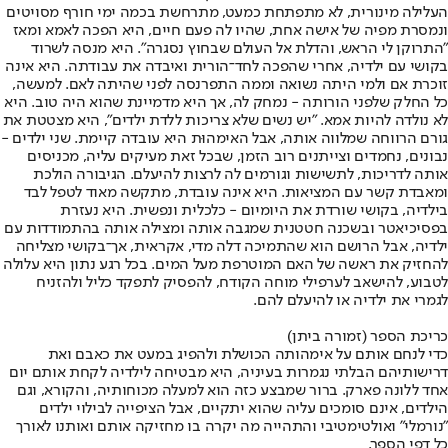
העלילה מינורית, לא מתפתחת כמעט, מתרחשת בכמה ימי חורף מסויטים
ונמסרת מפיה של אישה אחת, שהיו לה פעם חיים, היא הפכה לאמא ומאז
"התרוקן לי הראש, והדלת אל העולם שבחוץ נסגרה". היא מנסה לשרוד
בקושי עם ילדיה, אחרי שהפכה לחד־הורית ואיבדה את עבודתה. היא אינה
זוכרת אם ולמי היתה נשואה וממה התפרנסה לפני שהיתה לאם. למעשה,
כל החלק שלפני הורותה - נמחק לה, אך היא מדמיינת שהוא היה טוב. היא
לא נולדה להיות אמא. "יש נשים שלא צריכות ללדת ילדים", היא מצטטת את
גורם הרווחה שמלווה אותה, אבל האימהוּת היא עובדה קיימת. שני ילדים -
נבונים, נחמדים וצייתנים רוב הזמן, שבכל זאת מעיקים עליה, מכניסים
אותה לדריכות, לתשישות וגורמים לה לרצות להיעלם. הגיבורה הולכת
ומאבדת קשר עם המציאות. היא אינה עובדת, מתקשה מאוד לטפל לבד
בילדיה, בקושי שורדת את היומיום - כלכלית ונפשית. היא נעזרת
בפסיכיאטר ובשכנה חטטנית שמגבה אותה ומצילה אותה בהתמודדות עם
ילדיה, אבל הרושם הוא שהתמיכה דלה מדי, אקראית, אך־בקושי מצליחה
להחזיק את ראשה של האם המוטרפת מעל המים. בכל רגע נתון היא עלולה
לטבוע, להישאב לערפילי מוחה הקודח, להפסיק לתפקד כליל ולהזניח
לגמרי את ילדיה או להיעלם להם.
כריכת הספר (זמורה ביתן)
כדי לנחם אותם על אימהותה הכושלת ולהפיג במעט את כאבם ואת
דרישותיהם הבלתי נגמרות בעיניה, היא מבטיחה לילדיה לקחת אותם יום
אחד ללונה פארק. ברור שמבצע כזה הוא למעלה מכוחותיה, והקורא, וגם
הילדים, אינם סומכים עליה שהוא יתקיים, אבל הציפייה לבילוי ילדים
"נורמלי" ואולטימטיבי והתהייה מה יקרה בו מחזיקה אותם ואותנו לאורך
כל דפי הספר.