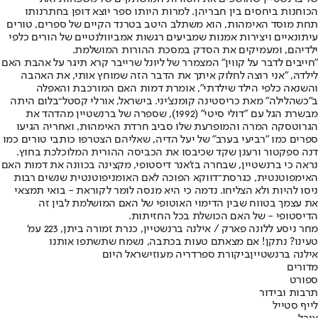
הכוחנות ביחסים בין חבריהן. למרות היותו ספר יוצא דופן בחתרנותו
תחת מוסד האימהות, הוא משתלב היטב בטרנד הקיים של ספרים, טורים
עיתונאיים ויצירות אמנות שמביעים רגשות אמביוולנטיים של הורים כלפי
ילדיהם, ומעמיקים את הסדק במסכת ההורות המושלמת.
"חייבים לדבר על קווין" המצמרר של ליונל שרייבר קרא תיגר על אהבת האם
לילדהּ, "אני רוצה לחלוק איתך את הדבר הזה שמוחץ אותי, את האהבה
והשנאה כלפי הילד שילדתי", אומרת דמות האם המורכבת והאפלה
ב"כשהלילה" מאת כריסטינה קומנצ'יני. בישראל, אורלי קסטל־בלום היתה
מבשרת הגל עם "דולי סיטי" (1992), שספרה של ברנשטיין מהדהד את
הגרוטסקה המרה והמופרעת שלו סביב חרדת האימהוּת, ואחריה הגיעו
ספרים כמו "רביעי בערב" של יעל הדיה, שאליהם הצטרפו כותבי טורים כמו
דנה ספקטור ורענן שקד שכיבסו את הכביסה ההורית המלוכלכת בחוץ.
נראה כי ברנשטיין, שבחרה בז'אנר דיסטופי, מקצינה בכוונה את דמות האם
האימפוטנטית, כגרסת־דווקא הפוכה לאם האומניפוטנטית שנשים רבות
ניסו להיות ולא הצליחו. נדמה כי היא מנסה לומר לקוראת - בואי תמצאי
את עצמך בטווח שבין הדימוי האוטופי של האם המושלמת לבין זה
הדיסטופי - של האם הכושלת בכל החזיתות.
מחר ניסע ללונה פארק / אילנה ברנשטיין, כנרת זמורה ביתן, 223 עמ'
טעינו? נתקן! אם מצאתם טעות בכתבה, נשמח שתשתפו אותנו
אילנה ברנשטיין
ביקורת ספר
דריה מעוז
ישראל היום
מדורים
ספורט
תרבות ובידור
לייף סטייל