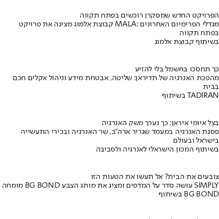
הפרויקט החדש שמסקרן רוכשים בפתח תקווה
קבוצת אלמוג מציגה את פרויקט MALA: מגדלי הפרימיום האחרונים
בפתח תקווה
בשיתוף קבוצת אלמוג
כך תחסכו בחשמל בלי להזיע
מהפכת האנרגיה של תדיראן: שליטה, אבטחת מידע וניהול אקלים חכם
בבית
בשיתוף TADIRAN
בצל איומי איראן: כך נערך משק האנרגיה
פסגת האנרגיה במעמד שגריר ארה"ב, שר האנרגיה ובכירי התעשייה
בישראל ובעולם
בשיתוף המכון הישראלי לאנרגיה ולסביבה
צובעים את הבית? אל תעשו את הטעות הזו
מומחה BG BOND עושה סדר על המדפים ומציג את מותג הצבע SIMPLY
בשיתוף BG BOND