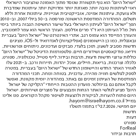
"ישראל היום" הוא גוף תקשורת שנוסד מתוך האמונה שהציבור הישראלי
ראוי לעיתונות טובה יותר, מאוזנת יותר ומדויקת יותר. עיתונות שמדברת
ולא צועקת. עיתונות אמינה, אובייקטיבית ועניינית. עיתונות אחרת וללא
תשלום. המהדורה המודפסת הראשונה פורסמה ב-30 ביולי 2007, וב-2010
הפך "ישראל היום" לעיתון הישראלי בעל שיעור החשיפה הגבוה ביותר בימי
חול. מו"ל העיתון היא ד"ר מרים אדלסון. העורך הראשי הוא עמר לחמנוביץ,
והעורך המייסד הוא עמוס רגב. אתרי האינטרנט של "ישראל היום" בעברית
ובאנגלית, כמו כן היישומונים (אפליקציות) לאנדרואיד ול-iOS, מציגים
חדשות מסביב לשעון, תוכן בלעדי, מבזקים ועדכונים, ניתוחים ופרשנויות,
וידיאו, פודקאסטים ושידורים חיים. פלטפורמות הדיגיטל של "ישראל היום"
כוללות ערוצי חדשות ודעות, תרבות ובידור, לייף סטייל, טכנולוגיה, ספורט,
כלכלה וצרכנות, בריאות, חיילים, אוכל, יהדות, תיירות ורכב. ב-2021 עלו
לאוויר האתר החדש והיישומון החדש של "ישראל היום" בעברית, במטרה
לספק לגולשים חוויה מהירה, עדכנית, בטוחה ונוחה. תכני המהדורה
המודפסת של העיתון זמינים גם באתר, במהדורה יומית מקוונת, ואפשר
לקבל אותם גם בניוזלטר. מועדון ההטבות הייחודי "הקליקה של ישראל
היום" מציע לגולשי האתר הנחות ומבצעים על מוצרים ושירותים. ישראל
היום פתוח להערות, לביקורת ולהצעות לשיפור מקהל הקוראים. פנו אלינו
במייל hayom@israelhayom.co.il.
יום חמישי, 2.7.2026
י"ז בתמוז תשפ"ו
חדשות
דעות
ספורט
ForReal
תרבות ובידור