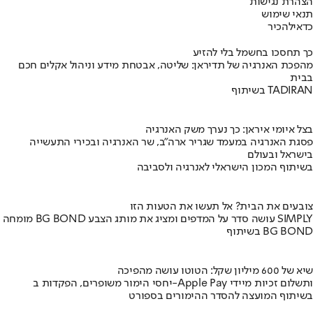
הצהרת נגישות
תנאי שימוש
כדאי
להכיר
כך תחסכו בחשמל בלי להזיע
מהפכת האנרגיה של תדיראן: שליטה, אבטחת מידע וניהול אקלים חכם
בבית
בשיתוף TADIRAN
בצל איומי איראן: כך נערך משק האנרגיה
פסגת האנרגיה במעמד שגריר ארה"ב, שר האנרגיה ובכירי התעשייה
בישראל ובעולם
בשיתוף המכון הישראלי לאנרגיה ולסביבה
צובעים את הבית? אל תעשו את הטעות הזו
מומחה BG BOND עושה סדר על המדפים ומציג את מותג הצבע SIMPLY
בשיתוף BG BOND
שיא של 600 מיליון שקל: הטוטו עושה מהפיכה
יחסי הימור משופרים, הפקדות ב-Apple Pay ותשלום זכיות מיידי
בשיתוף המועצה להסדר ההימורים בספורט