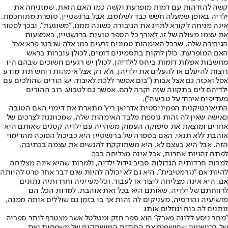
קשה להזדהות עם דמות מופרעת וקשה כמו האם הזאת, שמזניחה את
ילדיה באופן שמעלה חשש כבד לשלומם. אבל ברנשטיין, סופרת מתוחכמת,
אינה מניחה לקורא לתייג את הגיבורה כשונה ממנו, "משוגעת", ובכך לפטור
את עצמו מעוּלה של זו. לאורך כל הספר טוענת ברנשטיין, באמצעות
הגיבורה שלה, שבכל האימהות טמונים זרעים כמו אלה שנבטו פרא אצל
האם המופרעת. כולן לוקות בתסמינים דומים, לכולן עוברות בראש
מחשבות אפלות דומות ביחס לילדיהן, לכולן יש רגעים חשוכים שבהם היו
רוצות להיעלם או להעלים את ילדיהן. ולא רק אצל אימהות רוחש תת־מודע
אפל ואכזר, גם אצל אבות ("בים אפשר ללכת לאיבוד. יש הורים שהולכים עם
ילדיהם לים בתקווה שזה יקרה להם. אפשר גם לטבוע. רוב ההורים
מעדיפים איבוד על טביעה").
התיאורטיקנית הפמיניסטית אדריאן ריץ' מתארת את דימוי האם הטובה
כאישה שאין לה זהות נוספת מלבד האימהוּת שלה, שמכוּוננת לצרכים של
אחרים ומוצאת את סיפוקה העמוק משהייה עם ילדיה קטנים שאותם היא
אוהבת ללא תנאי. האֵם בספרה של ברנשטיין היא כביכול הפוכה מהדימוי
הזה, אבל היא בעצם לא. היא משתוקקת להגשים את עצמה בכתיבה,
לפתח זהויות אחרות, אבל אינה מצליחה בכך.
למרות חרדותיה הגדולות סביב גידול ילדיה, ולמרות שהיא אינה מצליחה
להיות אם "נורמטיבית", היא גם לא יכולה להיות שום דבר אחר פרט להיותה
אם. היא אינה מצליחה ליצור או לעבוד, וכל מעייניה וחרדותיה נתונים
לרווחתם של ילדיה, שאותם היא בכל זאת אוהבת, למרות הכל. הם
מושיעיה והורסיה, מעניקים לה זהות אך בו בזמן גם שוללים אותה ממנה,
נותנים לה כוח וגוזלים אותו.
"מחר ניסע ללונה פארק" הוא ספר חזק ומטלטל אשר מצטרף ליתר ספריה
של ברנשטיין שחושפים את הסודות המושתקים של משפחות ואת