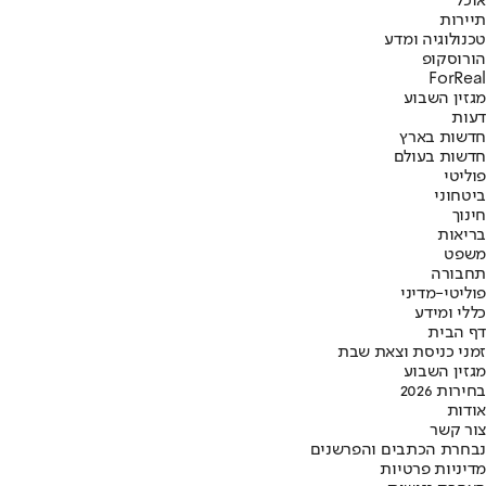
אוכל
תיירות
טכנולוגיה ומדע
הורוסקופ
ForReal
מגזין השבוע
דעות
חדשות בארץ
חדשות בעולם
פוליטי
ביטחוני
חינוך
בריאות
משפט
תחבורה
פוליטי-מדיני
כללי ומידע
דף הבית
זמני כניסת וצאת שבת
מגזין השבוע
בחירות 2026
אודות
צור קשר
נבחרת הכתבים והפרשנים
מדיניות פרטיות