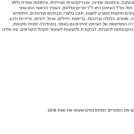
ועקת. עיתונות אמינה, אובייקטיבית ועניינית. עיתונות אחרת וללא
עור החשיפה הגבוה ביותר בימי חול. מו"ל העיתון היא ד"ר מרים אדלסון. העורך הראשי הוא עמר
 והעורך המייסד הוא עמוס רגב. אתרי האינטרנט של "ישראל היום" בעברית ובאנגלית, כמו כן היישומונים (אפליקציות) לאנדרואיד ול-iOS, מציגים חדשות מסביב לשעון, תוכן בלעדי, מבזקים ועדכונים, ניתוחים
, ספורט, כלכלה וצרכנות, בריאות, חיילים, אוכל, יהדות, תיירות ורכב.
דורה המודפסת של העיתון זמינים גם באתר, במהדורה יומית מקוונת,
היום פתוח להערות, לביקורת ולהצעות לשיפור מקהל הקוראים. פנו אלינו
 את הספרים המתורגמים שעשו את שנת 2018