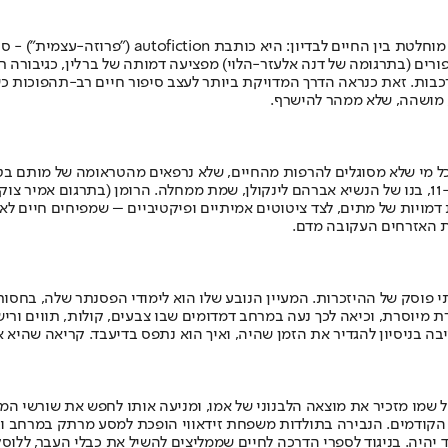
לוסיה ברלין כתבה סיפורים קצרים שלקוחים מתוך חי
פורים (בתרגומה של דנה אלעזר-הלוי) מפציעה דמותה של ברלין, כגיבורה
בות. זאת כנראה הדרך המדויקת ביותר לעצב סיפור חיים רב-תהפוכות כשלה
, מושהה, שלא ממהר להישרף.
סים כל מי שלא מסוגלים להרפות מהחיים, שלא נרפאים מהטראומה של מותם 
למוות, מייחלים לפתרון. יום אחד בשנת 1862 מגיע לבארדו וילי וינקולן בן ה-11, בנו של הנשיא אברהם לינק
ת דמויות של מתים, לצד ציטוטים אמיתיים ופיקטיביים – שמפיחים חיים לא
ת האזרחים העקובה מדם.
פוסק של ההיזכרות. המעיין הנובע שלו הוא לימודי הפסנתר שלה, בחסות
רת מיוסרת, וכיאה לכך נעה במרחב דמדומים שבו צבעים, קולות, תווים וריש
ייבה בניסיון להגדיר את הזמן שהיה, ואיך הוא נתפס בדיעבד. קריאה שהיא א
שמו מזכיר את מוצאה הלבנוני של אמו, ומניעה אותו לחפש את שורשי המש
ות הקודמים. הנבירה בתולדות משפחת זידאווי הופכת למסע מרתק במרחב ו
היה. בניגוד לספרי הדרכה לחיים שממליצים להשיל את כבלי העבר, ללוס