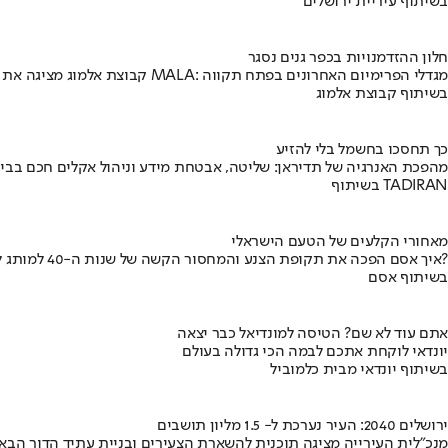
בשיתוף עיריית ירושלים
חלון ההזדמנויות בכפר גנים נסגר
קבוצת אלמוג מציגה את פרויקט MALA: מגדלי הפרימיום האחרונים בפתח תקווה
בשיתוף קבוצת אלמוג
כך תחסכו בחשמל בלי להזיע
מהפכת האנרגיה של תדיראן: שליטה, אבטחת מידע וניהול אקלים חכם בבי
בשיתוף TADIRAN
מאחורי הקלעים של הטעם הישראלי
איך אסם הפכה את תקופת הצנע והמחסור הקשה של שנות ה-40 למותג לאומי?
בשיתוף אסם
אתם עוד לא שם? הטיסה למונדיאל כבר יצאה
יונדאי לוקחת אתכם לבמה הכי גדולה בעולם
בשיתוף יונדאי מבית כלמוביל
ירושלים 2040: העיר נערכת ל- 1.5 מליון תושבים
מנכ"לית העירייה מציגה תוכנית להשארת הצעירים ובניית עתיד הדור הבא