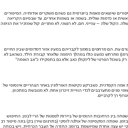
יה. אין אצלה הפרדה מוחלטת בין החיים לבדיון: היא כותבת autofiction ("פרוזה-עצמית") - סיפורים שיוצאים מאמת ביוגרפית גם כשהם משקרים אודותיה. הסיפורים
 ראשית או כדמות שולית, בשמה או בשמות אחרים, עד שבסיום הקריאה
. הקול שלה – ענייני, חם, לא רגשני, לא מתריס, קול שמזכיר את הנימה
בטרם עת. הם מרחפים בסמוך לקבריהם במעין אזור דמדומים שבין החיים
ולן, שמת ממחלה. הרומן (בתרגום אמיר צוקרמן) מתרחש כמעט כולו במהלך היממה שלאחר קבורת הילד, כשהאב לא
 רק בשכול הפרטי של לינקולן כאב אלא גם בתפקידו כ"אב האומה"
 אמה הקפדנית, כשברקע נקישות האורלוגין באחר הצהריים אינסופי של
ומי פנים מתערבבים לכדי הוויית זיכרון אחת, לא מגובשת במתכוון.
גרוף רך לקרביים.
פחה בין הרחובות ההומים של ביירות לפסגות של הרי לבנון. החיפוש
בזמן. שפתה המקסימה של אולגה לוסקי (בתרגום שירן בק) בונה סיפור רב
קי יש עצה אחרת שמיושמת ברומן: החזרה אל העבר הכרחית, ויש בכוחה