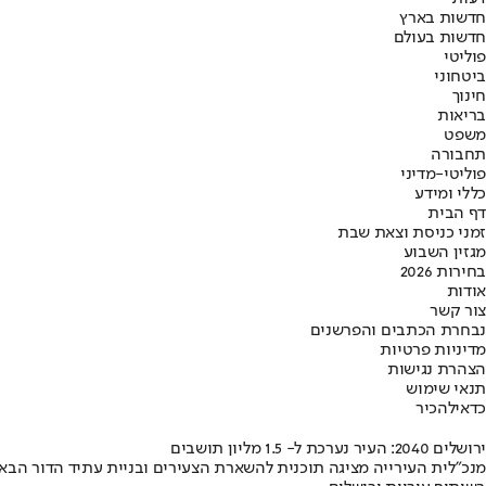
חדשות בארץ
חדשות בעולם
פוליטי
ביטחוני
חינוך
בריאות
משפט
תחבורה
פוליטי-מדיני
כללי ומידע
דף הבית
זמני כניסת וצאת שבת
מגזין השבוע
בחירות 2026
אודות
צור קשר
נבחרת הכתבים והפרשנים
מדיניות פרטיות
הצהרת נגישות
תנאי שימוש
כדאי
להכיר
ירושלים 2040: העיר נערכת ל- 1.5 מליון תושבים
מנכ"לית העירייה מציגה תוכנית להשארת הצעירים ובניית עתיד הדור הבא