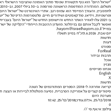
"ישראל היום" הוא גוף תקשורת שנוסד מתוך האמונה שהציבור הישראלי ראוי 
ת
ופרשנויות, וידיאו, פודקאסטים ושידורים חיים. פלטפורמות הדיגיטל של "ישרא
ב-2021 עלו לאוויר האתר החדש והיישומון החדש של "ישראל היום" בע
ואפשר לקבל אותם גם בניוזלטר. מועדון ההטבות הייחודי "הקליקה של ישרא
במייל hayom@israelhayom.co.il.
יום שבת, 13.6.2026
כ"ח בסיון תשפ"ו
חדשות
דעות
ספורט
ForReal
תרבות ובידור
אוכל
מגזין
אנחנו מגייסים
English
X
חדשות
קריאה אחרונה ל-2018: הספרים המתורגמים של השנה
סיפורים קצרים על אמריקה הפרברית, נסיעה מטלטלת לביירות או הצצה חטו
מערכת היום
25/12/2018, 07:14
,עודכן
25/12/2018, 10:42
0
צילום: אי.אף.פי //