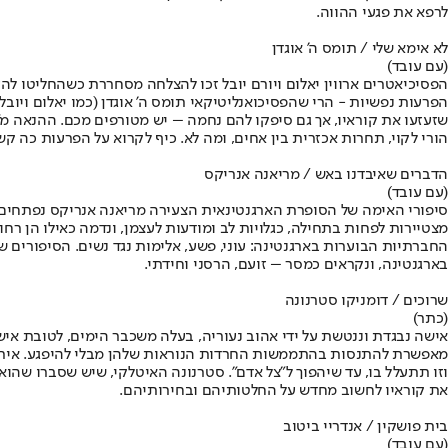
לרפא את פגעי ההווה.
לא אימא שלי / תומס ה' אוגדן
(עם עובד)
הפסיכיאטרים ארווין יאלום ויורם יובל זכו להצלחה מסחררת כשהחליטו להע
הפרעות נפשיות - הרי שהפסיכואנליטיקאי תומס ה' אוגדן (כמו יאלום ויו
שזעזעו את קוראיו, אך גם סיפקו להם נחמה – יש מטורפים מכם. ההנאה מ"ל
הורי לקוי, תחרות אכזרית בין אחים, ומה לא. כיף לקרוא על הפרעות כה ק
הדברים שאיבדנו באש / מריאנה אנריקס
(עם עובד)
סיפורי האימה של הסופרת הארגנטינאית הצעירה מריאנה אנריקס נפתחים ב
מצטיירות לפחות בתחילה, כגלויות לב ומודעות לעצמן, ונדמה כאילו הן רח
החברתיות הבוערות בארגנטינה: עוני, פשע, אלימות נגד נשים. הסיפורים
בארגנטינה, ונקראים כמסר – זועם, הרסני וחידתי.
שרוכים / דומניקו סטרנונה
(כתר)
אישה נבגדת וננטשת על ידי אהוב נעוריה, בעלה משכבר הימים, לטובת א
מאפשרת להתנסות בהתממשות החרדות הנוראות שלהן מבלי להיפגע. אירוע ה
וזו תתעלל בו, עד שיהפוך ל"צל אדם". סטרנונה האיטלקי, שיש שסברו שהו
את קוראיו לחשוב מחדש על החלטותיהם ובחירותיהם.
בית פושקין / אנדריי ביטוב
(עם עובד)