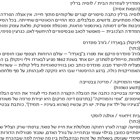
המדריך לעוזרות הבית / לוסיה ברלין
(הוצאת אסיה)
שלה מפתיעים, גדושים, מבלבלים, כמו החיים הכאוטיים שחייתה. בכל הסי
ניבטת אלינו דמותה באינספור מראות, מוכפלת ומפורקת, מלאת עומק ומורכ
המדודה הצ'כובית – מאפשר לכאב שבסיפורים להיחשף לאט, כגרעין פנימי
לינקולן בבַּארְדוֹ / ג'ורג' סונדרס
(כתר)
ג'ורג' סונדרס מיקם את ספרו ב"בַּארְדו" – עולם הרוחות הצפוף שבו חו
מצליח להיפרד מבנו. סונדרס כותב כאן בווירטואוזיות בליל קולות – עשרו
האמריקנית כולה, ברגע ההיסטורי שבו היא נזקקה לאבהותו, על סף מלחמ
אמי והמוזיקה / מרינה צבטייבה
(תשע נשמות)
מרינה צבטייבה כתבה את הנובלה הקצרה הזאת כדי לעורר את הזרם הבלתי 
אימונים. "אמי והמוזיקה" (בתרגום דינה מרקון) היא יצירת פרוזה של משור
"בעיניו של ילד אין עתיד, יש רק עכשיו (שהוא בעיניו - תמיד)", כותבת צבט
בית זידאווי / אולגה לוסקי
(כתר)
נסיעה קצרה לארץ רחוקה מטלטלת את חייו של פואד, צרפתי שרק הצליל של 
יסתיים כמובן בגילוי עצמי ובתהייה על גורל האדם, שנגזר מגורלות הדור
מימדי שעוסק בשאלות של זהות ובהקבלות בין מה שהיה למה שבהכרח עוד י