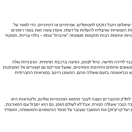
אלום ויובל נזקקו למטופלים, אמיתיים או דמיוניים, כדי לספר על
ות הנפשיות שהצליח להעלות על דעתו. אוגדן עשה זאת בשני רומנים
טיות איומות רבות תוקפות משפחה "איובית" אחת - גילוי עריות, תפקוד
ר לדירה חדשה, טיול לצפון, נסיעה ברכבת תחתית. הגיבורות שלה
 פשעים איומים וחזיונות מסויטים, שאצל אנריקס גם קשורים אל המצוקות
ראש ובראשונה בזעם שעולה מהם, המעוגן היטב במציאות החברתית
 לחלק מהגברים הצצה לעבר מימוש הפנטזיות שלהם, ולקוראות היא
הגבר שעולה כפורח. אבל לא לעולם חוסן. גם הוא יסבול עם המאהבת,
ם יעל קריצ'וק) את המשבר שעובר על מוסד הנישואים והמשפחה, ומעודד