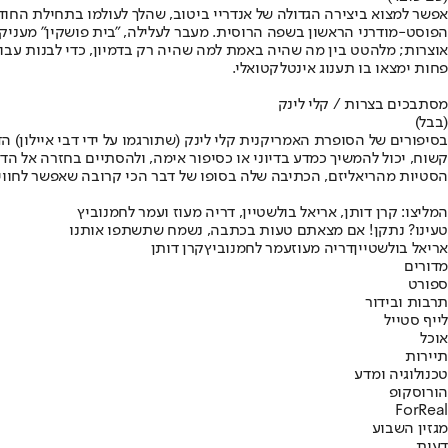
אפשר למצוא ביצירה הגדולה של אנדריי ביטוב, שהלך לעולמו בתחילת החוד
הפוסט-מודרני הראשון בשפה הרוסית. מעבר לעלילה, "בית פושקין" מעניק
אוצרות; מלהטט בין מה שהיה באמת למה שהיה רק בדמיון, כדי לבנות עבו
פחות ימצאו בו תענוג אינטלקטואלי.
מסתבכים בצרות / קלי לינק
(בבל)
בסיפורים של הסופרת האמריקנית קלי לינק (שתורגמו על ידי דבי איילון) 
קשוח, יכול להמשיך כמדע בדיוני או כסיפור אימה, ולהסתיים בחזרה אל הד
הסטיות מהריאליזם, הכתיבה שלה בסופו של דבר הכי קרובה שאפשר לחוויית
המליצו: קרן דותן, אריאל בולשטיין, דריה מעוז ועמר לחמנוביץ
טעינו? נתקן! אם מצאתם טעות בכתבה, נשמח שתשתפו אותנו
אריאל בולשטיין
דריה מעוז
עמר לחמנוביץ
קרן דותן
מדורים
ספורט
תרבות ובידור
לייף סטייל
אוכל
תיירות
טכנולוגיה ומדע
הורוסקופ
ForReal
מגזין השבוע
דעות