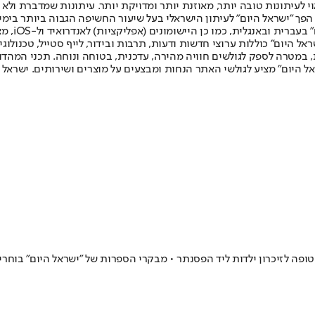
לעיתונות טובה יותר, מאוזנת יותר ומדויקת יותר. עיתונות שמדברת ולא צ
שלום. המהדורה המודפסת הראשונה פורסמה ב-30 ביולי 2007, וב-2010 הפך "ישראל היום" לעיתון הישראלי בעל שי
לחמנוביץ,
ל היום" כוללות ערוצי חדשות ודעות, תרבות ובידור, לייף סטייל, טכנולוגיה
ברית, במטרה לספק לגולשים חוויה מהירה, עדכנית, בטוחה ונוחה. תכני המה
ל היום" מציע לגולשי האתר הנחות ומבצעים על מוצרים ושירותים. ישראל 
פה לזיכרון ילדות ליד הפסנתר • מבקרי הספרות של "ישראל היום" בוחרים