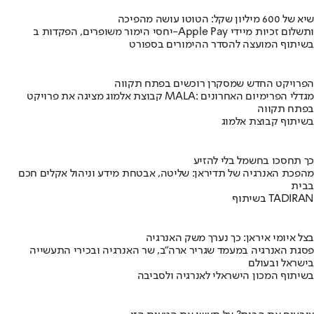
שיא של 600 מיליון שקל: הטוטו עושה מהפיכה
יחסי הימור משופרים, הפקדות ב-Apple Pay ותשלום זכיות מיידי
בשיתוף המועצה להסדר ההימורים בספורט
הפרויקט החדש שמסקרן רוכשים בפתח תקווה
קבוצת אלמוג מציגה את פרויקט MALA: מגדלי הפרימיום האחרונים
בפתח תקווה
בשיתוף קבוצת אלמוג
כך תחסכו בחשמל בלי להזיע
מהפכת האנרגיה של תדיראן: שליטה, אבטחת מידע וניהול אקלים חכם
בבית
בשיתוף TADIRAN
בצל איומי איראן: כך נערך משק האנרגיה
פסגת האנרגיה במעמד שגריר ארה"ב, שר האנרגיה ובכירי התעשייה
בישראל ובעולם
בשיתוף המכון הישראלי לאנרגיה ולסביבה