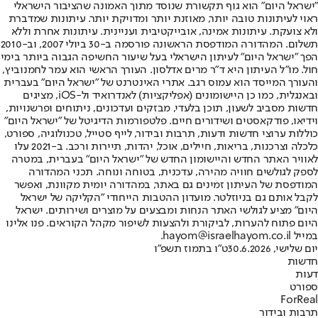
"ישראל היום" הוא גוף תקשורת שנוסד מתוך האמונה שהציבור הישראלי
ראוי לעיתונות טובה יותר, מאוזנת יותר ומדויקת יותר. עיתונות שמדברת
ולא צועקת. עיתונות אמינה, אובייקטיבית ועניינית. עיתונות אחרת וללא
תשלום. המהדורה המודפסת הראשונה פורסמה ב-30 ביולי 2007, וב-2010
הפך "ישראל היום" לעיתון הישראלי בעל שיעור החשיפה הגבוה ביותר בימי
חול. מו"ל העיתון היא ד"ר מרים אדלסון. העורך הראשי הוא עמר לחמנוביץ,
והעורך המייסד הוא עמוס רגב. אתרי האינטרנט של "ישראל היום" בעברית
ובאנגלית, כמו כן היישומונים (אפליקציות) לאנדרואיד ול-iOS, מציגים
חדשות מסביב לשעון, תוכן בלעדי, מבזקים ועדכונים, ניתוחים ופרשנויות,
וידיאו, פודקאסטים ושידורים חיים. פלטפורמות הדיגיטל של "ישראל היום"
כוללות ערוצי חדשות ודעות, תרבות ובידור, לייף סטייל, טכנולוגיה, ספורט,
כלכלה וצרכנות, בריאות, חיילים, אוכל, יהדות, תיירות ורכב. ב-2021 עלו
לאוויר האתר החדש והיישומון החדש של "ישראל היום" בעברית, במטרה
לספק לגולשים חוויה מהירה, עדכנית, בטוחה ונוחה. תכני המהדורה
המודפסת של העיתון זמינים גם באתר, במהדורה יומית מקוונת, ואפשר
לקבל אותם גם בניוזלטר. מועדון ההטבות הייחודי "הקליקה של ישראל
היום" מציע לגולשי האתר הנחות ומבצעים על מוצרים ושירותים. ישראל
היום פתוח להערות, לביקורת ולהצעות לשיפור מקהל הקוראים. פנו אלינו
במייל hayom@israelhayom.co.il.
יום שלישי, 30.6.2026
ט"ו בתמוז תשפ"ו
חדשות
דעות
ספורט
ForReal
תרבות ובידור