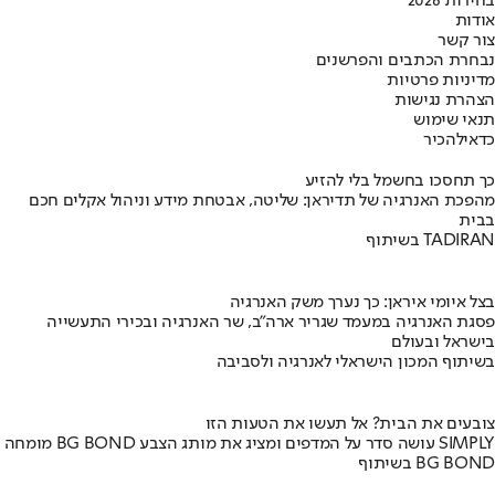
בחירות 2026
אודות
צור קשר
נבחרת הכתבים והפרשנים
מדיניות פרטיות
הצהרת נגישות
תנאי שימוש
כדאי
להכיר
כך תחסכו בחשמל בלי להזיע
מהפכת האנרגיה של תדיראן: שליטה, אבטחת מידע וניהול אקלים חכם
בבית
בשיתוף TADIRAN
בצל איומי איראן: כך נערך משק האנרגיה
פסגת האנרגיה במעמד שגריר ארה"ב, שר האנרגיה ובכירי התעשייה
בישראל ובעולם
בשיתוף המכון הישראלי לאנרגיה ולסביבה
צובעים את הבית? אל תעשו את הטעות הזו
מומחה BG BOND עושה סדר על המדפים ומציג את מותג הצבע SIMPLY
בשיתוף BG BOND