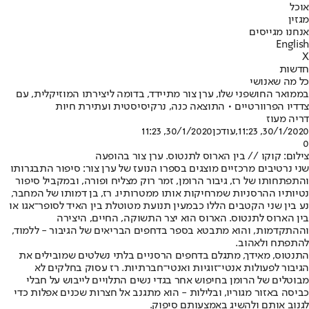
אוכל
מגזין
אנחנו מגייסים
English
X
חדשות
כל מה שאנושי
בממואר החושפני שלו, ערן צור מתיידד, בדומה ליצירתו המוזיקלית, עם
צדדיו הפרוורטיים • התוצאה כנה, נרקיסיסטית ועתירת חיות
דריה מעוז
30/1/2020, 11:23
,עודכן
30/1/2020, 11:23
0
צילום: קוקו // בין הארוס לתנטוס. ערן צור בהופעה
שני נרטיבים מרכזיים מוצגים בספרו הנועז של ערן צור: סיפור התבגרותו
והתפתחותו של רז, גיבור הרומן, זמר רוק מצליח ופורה, ובמקביל סיפור
נטיותיו ההרסניות שמרחיקות אותו ממטרותיו. רז, בן דמותו של המחבר,
נע בין שני הקטבים הללו כבמעין תנועת מטוטלת בין האיד לסופר־אגו או
בין הארוס לתנטוס. הארוס הוא יצר התשוקה, החיים, היצירה
וההתקדמות, והוא מתבטא בספר בדחפים הבריאים של הגיבור - ללמוד,
להתפתח ולאהוב.
התנטוס, מאידך, מתגלם בדחפים הרסניים בלתי נשלטים שמובילים את
הגיבור לפעולות אנטי־זוגיות ואנטי־חברתיות. רז עסוק בחלקים לא
מבוטלים של הרומן בחיפוש אחר בגדי נשים התלויים לייבוש על חבלי
כביסה באזור מגוריו, ובלילות - הוא מתגנב אל חצרות שכנים אפלות כדי
לגנוב אותם ולהשיג באמצעותם סיפוק.