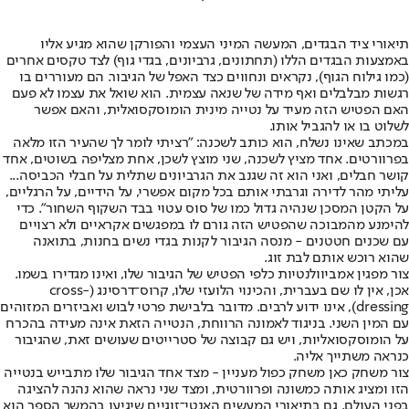
תיאורי ציד הבגדים, המעשה המיני העצמי והפורקן שהוא מגיע אליו
באמצעות הבגדים הללו (תחתונים, גרביונים, בגדי גוף) לצד טקסים אחרים
(כמו גילוח הגוף), נקראים ונחווים כצד האפל של הגיבור. הם מעוררים בו
רגשות מבלבלים ואף מידה של שנאה עצמית. הוא שואל את עצמו לא פעם
האם הפטיש הזה מעיד על נטייה מינית הומוסקסואלית, והאם אפשר
לשלוט בו או להגביל אותו.
במכתב שאינו נשלח, הוא כותב לשכנה: "רציתי לומר לך שהעיר הזו מלאה
בפרוורטים. אחד מציץ לשכנה, שני מוצץ לשכן, אחת מצליפה בשוטים, אחד
קושר חבלים, ואני הוא זה שגנב את הגרביונים שתלית על חבלי הכביסה...
עליתי מהר לדירה וגרבתי אותם בכל מקום אפשרי, על הידיים, על הרגליים,
על הקטן המסכן שנהיה גדול כמו של סוס עטוי בבד השקוף השחור". כדי
להימנע מהמבוכה שהפטיש הזה גורם לו במפגשים אקראיים ולא רצויים
עם שכנים חטטנים - מנסה הגיבור לקנות בגדי נשים בחנות, בתואנה
שהוא רוכש אותם לבת זוג.
צור מפגין אמביוולנטיות כלפי הפטיש של הגיבור שלו, ואינו מגדירו בשמו.
אכן, אין לו שם בעברית, והכינוי הלועזי שלו, קרוס־דרסינג (cross-
dressing), אינו ידוע לרבים. מדובר בלבישת פרטי לבוש ואביזרים המזוהים
עם המין השני. בניגוד לאמונה הרווחת, הנטייה הזאת אינה מעידה בהכרח
על הומוסקסואליות, ויש גם קבוצה של סטרייטים שעושים זאת, שהגיבור
כנראה משתייך אליה.
צור משחק כאן משחק כפול מעניין - מצד אחד הגיבור שלו מתבייש בנטייה
הזו ומציג אותה כמשונה ופרוורטית, ומצד שני נראה שהוא נהנה להציגה
בפני העולם. גם בתיאורי המעשים האנטי־זוגיים שיגיעו בהמשך הספר הוא