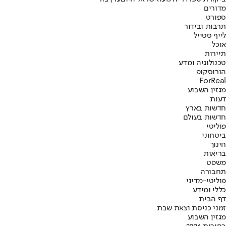
מדורים
ספורט
תרבות ובידור
לייף סטייל
אוכל
תיירות
טכנולוגיה ומדע
הורוסקופ
ForReal
מגזין השבוע
דעות
חדשות בארץ
חדשות בעולם
פוליטי
ביטחוני
חינוך
בריאות
משפט
תחבורה
פוליטי-מדיני
כללי ומידע
דף הבית
זמני כניסת וצאת שבת
מגזין השבוע