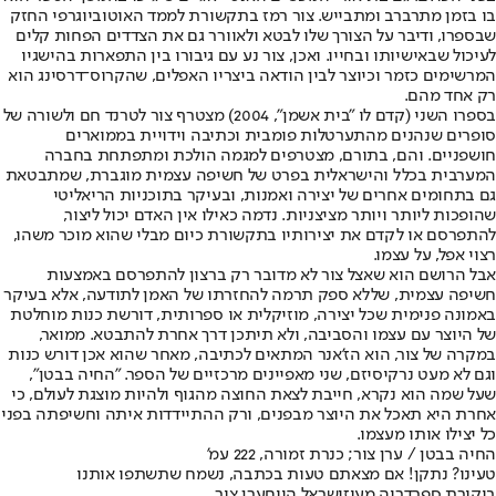
בו בזמן מתרברב ומתבייש. צור רמז בתקשורת לממד האוטוביוגרפי החזק
שבספרו, ודיבר על הצורך שלו לבטא ולאוורר גם את הצדדים הפחות קלים
לעיכול שבאישיותו ובחייו. ואכן, צור נע עם גיבורו בין התפארות בהישגיו
המרשימים כזמר וכיוצר לבין הודאה ביצריו האפלים, שהקרוס־דרסינג הוא
רק אחד מהם.
בספרו השני (קדם לו "בית אשמן", 2004) מצטרף צור לטרנד חם ולשורה של
סופרים שנהנים מהתערטלות פומבית וכתיבה וידויית בממוארים
חושפניים. והם, בתורם, מצטרפים למגמה הולכת ומתפתחת בחברה
המערבית בכלל והישראלית בפרט של חשיפה עצמית מוגברת, שמתבטאת
גם בתחומים אחרים של יצירה ואמנות, ובעיקר בתוכניות הריאליטי
שהופכות ליותר ויותר מציצניות. נדמה כאילו אין האדם יכול ליצור,
להתפרסם או לקדם את יצירותיו בתקשורת כיום מבלי שהוא מוכר משהו,
רצוי אפל, על עצמו.
אבל הרושם הוא שאצל צור לא מדובר רק ברצון להתפרסם באמצעות
חשיפה עצמית, שללא ספק תרמה להחזרתו של האמן לתודעה, אלא בעיקר
באמונה פנימית שכל יצירה, מוזיקלית או ספרותית, דורשת כנות מוחלטת
של היוצר עם עצמו והסביבה, ולא תיתכן דרך אחרת להתבטא. ממואר,
במקרה של צור, הוא הז'אנר המתאים לכתיבה, מאחר שהוא אכן דורש כנות
וגם לא מעט נרקיסיזם, שני מאפיינים מרכזיים של הספר. "החיה בבטן",
שעל שמה הוא נקרא, חייבת לצאת החוצה מהגוף ולהיות מוצגת לעולם, כי
אחרת היא תאכל את היוצר מבפנים, ורק ההתיידדות איתה וחשיפתה בפני
כל יצילו אותו מעצמו.
החיה בבטן / ערן צור; כנרת זמורה, 222 עמ'
טעינו? נתקן! אם מצאתם טעות בכתבה, נשמח שתשתפו אותנו
ביקורת ספר
דריה מעוז
ישראל היום
ערן צור