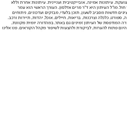
ועקת. עיתונות אמינה, אובייקטיבית ועניינית. עיתונות אחרת וללא
עור החשיפה הגבוה ביותר בימי חול. מו"ל העיתון היא ד"ר מרים אדלסון. העורך הראשי הוא עמר
 והעורך המייסד הוא עמוס רגב. אתרי האינטרנט של "ישראל היום" בעברית ובאנגלית, כמו כן היישומונים (אפליקציות) לאנדרואיד ול-iOS, מציגים חדשות מסביב לשעון, תוכן בלעדי, מבזקים ועדכונים, ניתוחים
, ספורט, כלכלה וצרכנות, בריאות, חיילים, אוכל, יהדות, תיירות ורכב.
דורה המודפסת של העיתון זמינים גם באתר, במהדורה יומית מקוונת,
היום פתוח להערות, לביקורת ולהצעות לשיפור מקהל הקוראים. פנו אלינו