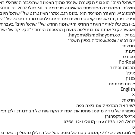
"ישראל היום" הוא גוף תקשורת שנוסד מתוך האמונה שהציבור הישראלי ראוי 
ת
ופרשנויות, וידיאו, פודקאסטים ושידורים חיים. פלטפורמות הדיגיטל של "ישרא
ב-2021 עלו לאוויר האתר החדש והיישומון החדש של "ישראל היום" בע
ואפשר לקבל אותם גם בניוזלטר. מועדון ההטבות הייחודי "הקליקה של ישרא
במייל hayom@israelhayom.co.il.
יום רביעי, 10.6.2026
כ"ה בסיון תשפ"ו
חדשות
דעות
ספורט
ForReal
תרבות ובידור
אוכל
מגזין
אנחנו מגייסים
English
X
חדשות
לשיר את המרסייז עם ביצה בפה
סיפוריו של גי דה מופסן שחטו את הפרות הקדושות של הבורגנות, ולכן תמי
אריאל אוקסהורן
12/1/2017, 07:38
,עודכן
12/1/2017, 07:38
0
צילום: משה שי // קולמוס קסם של סופר. פסל של החלילן מהמלין בפאריס