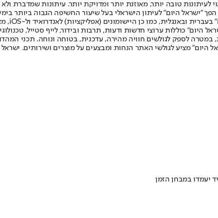
לעיתונות טובה יותר, מאוזנת יותר ומדויקת יותר. עיתונות שמדברת ולא צ
שלום. המהדורה המודפסת הראשונה פורסמה ב-30 ביולי 2007, וב-2010 הפך "ישראל היום" לעיתון הישראלי בעל שי
לחמנוביץ,
ל היום" כוללות ערוצי חדשות ודעות, תרבות ובידור, לייף סטייל, טכנולוגיה
ברית, במטרה לספק לגולשים חוויה מהירה, עדכנית, בטוחה ונוחה. תכני המה
ל היום" מציע לגולשי האתר הנחות ומבצעים על מוצרים ושירותים. ישראל 
ד יעמדו במבחן הזמן