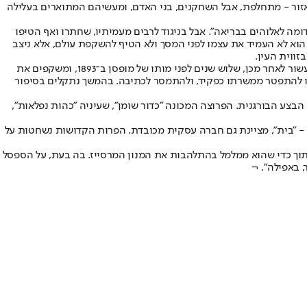
צת הדורות. התפאורה - ביגוד, שפה, אזור - מתחלפת, אבל השחקנים, בני האדם, ומעשיהם המתוארים בעלילה
מה לאלוהים בבריאה". אבל בניגוד לרבים מעמיתיו, שחתרו ואף הטיפו
 הוא לא העמיד את עצמו לפני המסך ולא הטיף להשקפת עולם, אלא ניצב
זווית העין.
הסיפורים שבאסופה "יופי שאין לו תכלית" סדורים לפי שנת כתיבתם: מ"כדור שומן" שראה אור ב־1880, ועד הסיפור הנושא את שם הקובץ, שראה אור עשור לאחר מכן, שלוש שנים לפני מותו של מופסן ב־1893, ומשקפים את
צמו להתפטר ממשרתו כפקיד, ולהתמסר לכתיבה. בהמשך נתקלים בסיפור
 הבצע הבורגנית. הפרוצה המכונה "כדור שומן", שעיניה "כהות נפלאות",
ה - "בית", מציינת גם חברה עסקית מכובדת. הפרות הקדושות נשחטות על
תוך כדי שהוא ממלמל בהתלהבות את המנון המרסייז. בה בעת, על הספסל
 באפילה". ¬