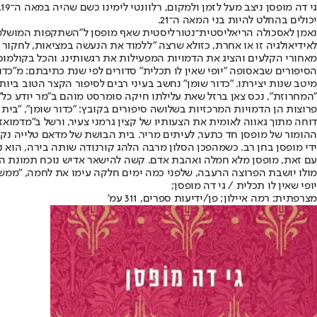
ג
יכולים בהחלט להיות בני המאה ה־21.
נאמן לאסכולה הריאליסטית־נטורליסטית שאף מופסן ל"השתקפות המושלמת של
לאידיאולגיה זו או אחרת, כזולא שרצה "ללמוד את הנעשה במציאות, לחקור
מאחורי הקלעים והציג את הדמויות המפעילות את רגשותינו. והכל בקולמוס
מיטב שנות יצירתו. "כדור שומן" נחשב בעיני רבים לסיפור הקצר הטוב בי
"המחרוזת", נכס צאן ברזל שאת עלילתו חיקה סומרסט מוהם ב"מר יודע כל".
פרוצות הן הדמויות המרכזיות בשלושה סיפורים בקובץ: "כדור שומן", "בית 
דוחה מתוך גאווה לאומית את הצעותיו של קצין גרמני צעיר, ורשל ב"מדמואז
ההומור של מופסן חד כתער, לעיתים מריר. בית הבושת של מדאם טלייה נקר
ידי מופסן בחן רב. כשמהפכן הסלון מרבה הלהג קורנודה שותה בירה, הוא 
עם זאת, מופסן מלא חמלה ואהבת אדם. קשה להישאר אדיש נוכח תמונת הסי
מולו יושבת הפרוצה הרעבה, שלפני כמה ימים חלקה עימו את לחמה, "ממשיכ
יופי שאין לו תכלית / גי דה מופסן;
מצרפתית: רמה איילון; פן/ידיעות ספרים, 311 עמ'