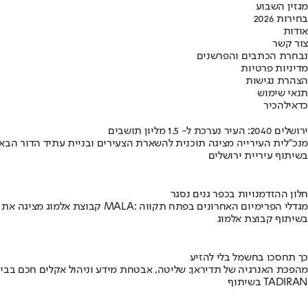
מגזין השבוע
בחירות 2026
אודות
צור קשר
נבחרת הכתבים והפרשנים
מדיניות פרטיות
הצהרת נגישות
תנאי שימוש
כדאי
להכיר
ירושלים 2040: העיר נערכת ל- 1.5 מליון תושבים
מנכ"לית העירייה מציגה תוכנית להשארת הצעירים ובניית עתיד הדור הבא
בשיתוף עיריית ירושלים
חלון ההזדמנויות בכפר גנים נסגר
קבוצת אלמוג מציגה את פרויקט MALA: מגדלי הפרימיום האחרונים בפתח תקווה
בשיתוף קבוצת אלמוג
כך תחסכו בחשמל בלי להזיע
מהפכת האנרגיה של תדיראן: שליטה, אבטחת מידע וניהול אקלים חכם בבי
בשיתוף TADIRAN