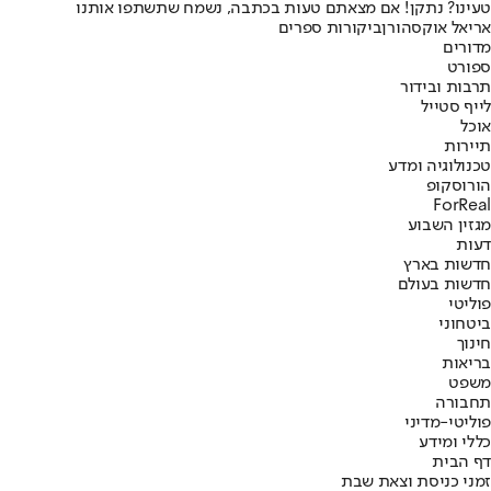
טעינו? נתקן! אם מצאתם טעות בכתבה, נשמח שתשתפו אותנו
אריאל אוקסהורן
ביקורות ספרים
מדורים
ספורט
תרבות ובידור
לייף סטייל
אוכל
תיירות
טכנולוגיה ומדע
הורוסקופ
ForReal
מגזין השבוע
דעות
חדשות בארץ
חדשות בעולם
פוליטי
ביטחוני
חינוך
בריאות
משפט
תחבורה
פוליטי-מדיני
כללי ומידע
דף הבית
זמני כניסת וצאת שבת