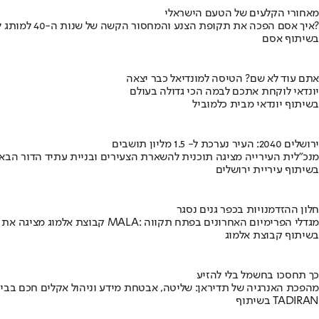
מאחורי הקלעים של הטעם הישראלי
איך אסם הפכה את תקופת הצנע והמחסור הקשה של שנות ה-40 למותג לאומי?
בשיתוף אסם
אתם עוד לא שם? הטיסה למונדיאל כבר יצאה
יונדאי לוקחת אתכם לבמה הכי גדולה בעולם
בשיתוף יונדאי מבית כלמוביל
ירושלים 2040: העיר נערכת ל- 1.5 מליון תושבים
מנכ"לית העירייה מציגה תוכנית להשארת הצעירים ובניית עתיד הדור הבא
בשיתוף עיריית ירושלים
חלון ההזדמנויות בכפר גנים נסגר
קבוצת אלמוג מציגה את פרויקט MALA: מגדלי הפרימיום האחרונים בפתח תקווה
בשיתוף קבוצת אלמוג
כך תחסכו בחשמל בלי להזיע
מהפכת האנרגיה של תדיראן: שליטה, אבטחת מידע וניהול אקלים חכם בבי
בשיתוף TADIRAN