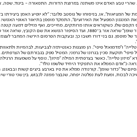
י דה מופסן ניצב מעל לזמן ולמקום, רלוונטי לימינו כשם שהיה במאה ה־19. שהרי טבע האדם אינו משתנה במרו
 המציאות", או, בניסוחו של גוסטב פלובר: "לא יופיע האמן ביצירתו בדו
 את המנגנון המפעיל את האירועים", התמקד מופסן בתיאור האופי האנושי.
 הקסם שלו. כשקוראים אותו מרותקים, מחייכים, ואף מזילים דמעה קטנה ב
ותר של מופסן. גם בני דורו חשבו כך, ובעקבות הפרסום הירשה המחבר לע
טלייה" ו"מדמואזל פיפי". הן מוצגות כאנטיתזה לצביעות, לבהמיות ולתאוות
ל פיפי" תוקעת סכין בגרונו של גרמני, המטיל ספק בגבורתם של הצרפתים.
א "מיזון טלייה", כאשר בצרפתית המילה "מיזון", נוסף על משמעות הרגיל
נראה כ"אדם הממלא את התפקיד היחיד שלשמו נולד".
ום של "כדור שומן". קורנודה ממלא את פיו בארבע ביצים קשות ובבאגט, 
ה לבכות, ומעת לעת נפלטה יפחה, שנבצר ממנה לכבוש, בין שני טורי שיר,