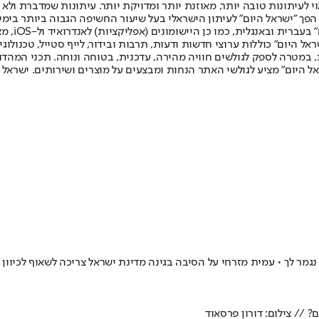
לעיתונות טובה יותר, מאוזנת יותר ומדויקת יותר. עיתונות שמדברת ולא צ
שלום. המהדורה המודפסת הראשונה פורסמה ב-30 ביולי 2007, וב-2010 הפך "ישראל היום" לעיתון הישראלי בעל שי
לחמנוביץ,
ל היום" כוללות ערוצי חדשות ודעות, תרבות ובידור, לייף סטייל, טכנולוגיה
ברית, במטרה לספק לגולשים חוויה מהירה, עדכנית, בטוחה ונוחה. תכני המה
ל היום" מציע לגולשי האתר הנחות ומבצעים על מוצרים ושירותים. ישראל 
מר לך • עמית מזרחי על הסיבה בגינה מדינת ישראל צריכה לשאוף לכיוון 
? // צילום: דורון פרסאוד