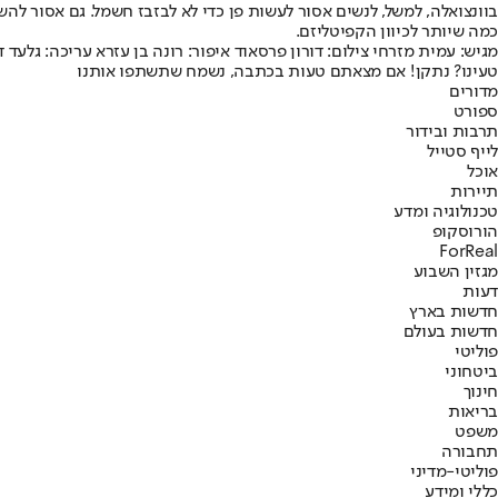
בוונצואלה, למשל, לנשים אסור לעשות פן כדי לא לבזבז חשמל. גם אסור ל
כמה שיותר לכיוון הקפיטליזם.
מגיש: עמית מזרחי צילום: דורון פרסאוד איפור: רונה בן עזרא עריכה: גלעד 
טעינו? נתקן! אם מצאתם טעות בכתבה, נשמח שתשתפו אותנו
מדורים
ספורט
תרבות ובידור
לייף סטייל
אוכל
תיירות
טכנולוגיה ומדע
הורוסקופ
ForReal
מגזין השבוע
דעות
חדשות בארץ
חדשות בעולם
פוליטי
ביטחוני
חינוך
בריאות
משפט
תחבורה
פוליטי-מדיני
כללי ומידע