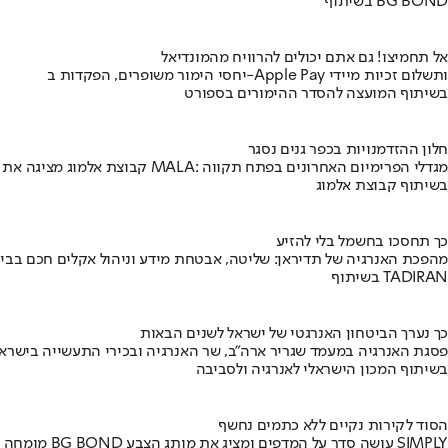
בשיתוף BG BOND
אל תחמיצו! גם אתם יכולים להרוויח מהמונדיאל
יחסי הימור משופרים, הפקדות ב-Apple Pay ותשלום זכיות מיידי
בשיתוף המועצה להסדר ההימורים בספורט
חלון ההזדמנויות בכפר גנים נסגר
קבוצת אלמוג מציגה את פרויקט MALA: מגדלי הפרימיום האחרונים בפתח תקווה
בשיתוף קבוצת אלמוג
כך תחסכו בחשמל בלי להזיע
מהפכת האנרגיה של תדיראן: שליטה, אבטחת מידע וניהול אקלים חכם בבי
בשיתוף TADIRAN
כך נערך הביטחון האנרגטי של ישראל לשנים הבאות
פסגת האנרגיה במעמד שגריר ארה"ב, שר האנרגיה ובכירי התעשייה בישראל
בשיתוף המכון הישראלי לאנרגיה ולסביבה
הסוד לקירות נקיים ללא כתמים נחשף
מומחה BG BOND עושה סדר על המדפים ומציג את מותג הצבע SIMPLY