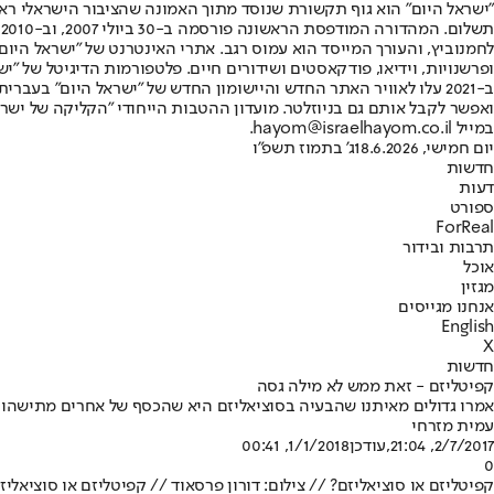
"ישראל היום" הוא גוף תקשורת שנוסד מתוך האמונה שהציבור הישראלי ראוי 
ת
ופרשנויות, וידיאו, פודקאסטים ושידורים חיים. פלטפורמות הדיגיטל של "ישרא
ב-2021 עלו לאוויר האתר החדש והיישומון החדש של "ישראל היום" בע
ואפשר לקבל אותם גם בניוזלטר. מועדון ההטבות הייחודי "הקליקה של ישרא
במייל hayom@israelhayom.co.il.
יום חמישי, 18.6.2026
ג' בתמוז תשפ"ו
חדשות
דעות
ספורט
ForReal
תרבות ובידור
אוכל
מגזין
אנחנו מגייסים
English
X
חדשות
קפיטליזם - זאת ממש לא מילה גסה
אמרו גדולים מאיתנו שהבעיה בסוציאליזם היא שהכסף של אחרים מתישהו נג
עמית מזרחי
2/7/2017, 21:04
,עודכן
1/1/2018, 00:41
0
קפיטליזם או סוציאליזם? // צילום: דורון פרסאוד // קפיטליזם או סוציאליזם