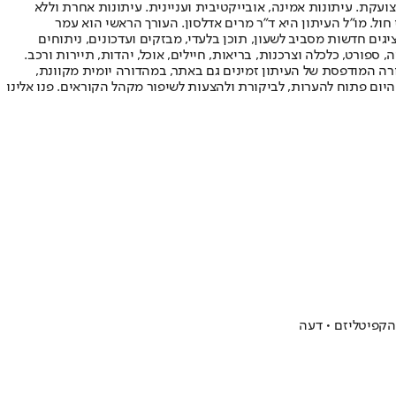
ועקת. עיתונות אמינה, אובייקטיבית ועניינית. עיתונות אחרת וללא
עור החשיפה הגבוה ביותר בימי חול. מו"ל העיתון היא ד"ר מרים אדלסון. העורך הראשי הוא עמר
 והעורך המייסד הוא עמוס רגב. אתרי האינטרנט של "ישראל היום" בעברית ובאנגלית, כמו כן היישומונים (אפליקציות) לאנדרואיד ול-iOS, מציגים חדשות מסביב לשעון, תוכן בלעדי, מבזקים ועדכונים, ניתוחים
, ספורט, כלכלה וצרכנות, בריאות, חיילים, אוכל, יהדות, תיירות ורכב.
דורה המודפסת של העיתון זמינים גם באתר, במהדורה יומית מקוונת,
היום פתוח להערות, לביקורת ולהצעות לשיפור מקהל הקוראים. פנו אלינו
הקפיטליזם • דעה