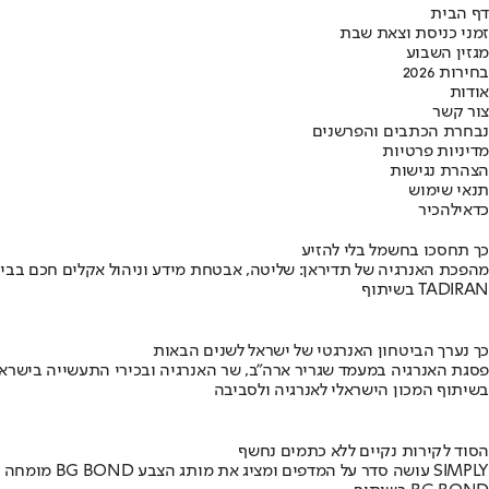
דף הבית
זמני כניסת וצאת שבת
מגזין השבוע
בחירות 2026
אודות
צור קשר
נבחרת הכתבים והפרשנים
מדיניות פרטיות
הצהרת נגישות
תנאי שימוש
כדאי
להכיר
כך תחסכו בחשמל בלי להזיע
מהפכת האנרגיה של תדיראן: שליטה, אבטחת מידע וניהול אקלים חכם בבי
בשיתוף TADIRAN
כך נערך הביטחון האנרגטי של ישראל לשנים הבאות
פסגת האנרגיה במעמד שגריר ארה"ב, שר האנרגיה ובכירי התעשייה בישראל
בשיתוף המכון הישראלי לאנרגיה ולסביבה
הסוד לקירות נקיים ללא כתמים נחשף
מומחה BG BOND עושה סדר על המדפים ומציג את מותג הצבע SIMPLY