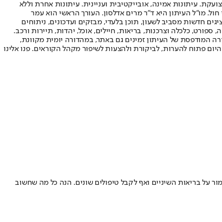
ועקת. עיתונות אמינה, אובייקטיבית ועניינית. עיתונות אחרת וללא
עור החשיפה הגבוה ביותר בימי חול. מו"ל העיתון היא ד"ר מרים אדלסון. העורך הראשי הוא עמר
 והעורך המייסד הוא עמוס רגב. אתרי האינטרנט של "ישראל היום" בעברית ובאנגלית, כמו כן היישומונים (אפליקציות) לאנדרואיד ול-iOS, מציגים חדשות מסביב לשעון, תוכן בלעדי, מבזקים ועדכונים, ניתוחים
, ספורט, כלכלה וצרכנות, בריאות, חיילים, אוכל, יהדות, תיירות ורכב.
דורה המודפסת של העיתון זמינים גם באתר, במהדורה יומית מקוונת,
היום פתוח להערות, לביקורת ולהצעות לשיפור מקהל הקוראים. פנו אלינו
ור על בריאות השיניים ואף לקבל טיפולים שונים. הנה כל מה שחשוב