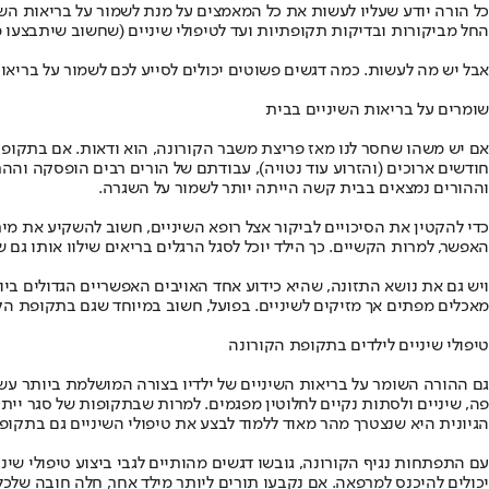
כל הורה יודע שעליו לעשות את כל המאמצים על מנת לשמור על בריאות השי
החל מביקורות ובדיקות תקופתיות ועד לטיפולי שיניים (שחשוב שיתבצעו מ
אבל יש מה לעשות. כמה דגשים פשוטים יכולים לסייע לכם לשמור על בריאו
שומרים על בריאות השיניים בבית
אם יש משהו שחסר לנו מאז פריצת משבר הקורונה, הוא ודאות. אם בתקופות 
חודשים ארוכים (והזרוע עוד נטויה), עבודתם של הורים רבים הופסקה וה
וההורים נמצאים בבית קשה הייתה יותר לשמור על השגרה.
כדי להקטין את הסיכויים לביקור אצל רופא השיניים, חשוב להשקיע את מי
האפשר, למרות הקשיים. כך הילד יוכל לסגל הרגלים בריאים שילוו אותו גם 
ויש גם את נושא התזונה, שהיא כידוע אחד האויבים האפשריים הגדולים ב
מאכלים מפתים אך מזיקים לשיניים. בפועל, חשוב במיוחד שגם בתקופת הקו
טיפולי שיניים לילדים בתקופת הקורונה
גם ההורה השומר על בריאות השיניים של ילדיו בצורה המושלמת ביותר עשו
פה, שיניים ולסתות נקיים לחלוטין מפגמים. למרות שבתקופות של סגר יית
הגיונית היא שנצטרך מהר מאוד ללמוד לבצע את טיפולי השיניים גם בתקופת
עם התפתחות נגיף הקורונה, גובשו דגשים מהותיים לגבי ביצוע טיפולי שיני
יכולים להיכנס למרפאה. אם נקבעו תורים ליותר מילד אחר, חלה חובה שלכל 