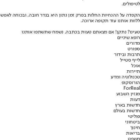
לטיפולים.
הקפדה על ההנחיות החלות בפרק זמן נתון היא בגדר חובה, ובכוחה לאפשר ל
ללוות אותנו עוד תקופה ארוכה.
טעינו? נתקן! אם מצאתם טעות בכתבה, נשמח שתשתפו אותנו
רופא שיניים
מדורים
ספורט
תרבות ובידור
לייף סטייל
אוכל
תיירות
טכנולוגיה ומדע
הורוסקופ
ForReal
מגזין השבוע
דעות
חדשות בארץ
חדשות בעולם
פוליטי
ביטחוני
חינוך
בריאות
משפט