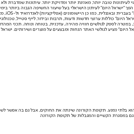
לעיתונות טובה יותר, מאוזנת יותר ומדויקת יותר. עיתונות שמדברת ולא צ
שלום. המהדורה המודפסת הראשונה פורסמה ב-30 ביולי 2007, וב-2010 הפך "ישראל היום" לעיתון הישראלי בעל שי
לחמנוביץ,
ל היום" כוללות ערוצי חדשות ודעות, תרבות ובידור, לייף סטייל, טכנולוגיה
ברית, במטרה לספק לגולשים חוויה מהירה, עדכנית, בטוחה ונוחה. תכני המה
ל היום" מציע לגולשי האתר הנחות ומבצעים על מוצרים ושירותים. ישראל 
הוא בלתי נמנע. תקופת הקורונה שינתה את החוקים, אבל גם בה אפשר לשמ
ר גם במסגרת הקשיים והמגבלות של תקופת הקורונה