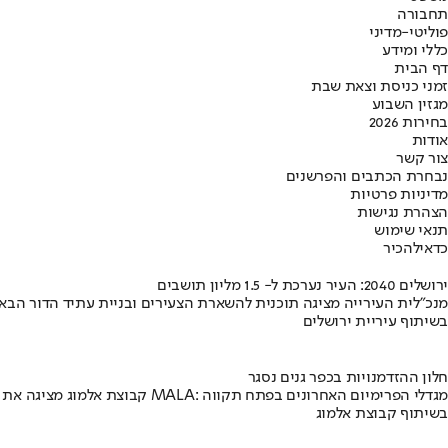
תחבורה
פוליטי-מדיני
כללי ומידע
דף הבית
זמני כניסת וצאת שבת
מגזין השבוע
בחירות 2026
אודות
צור קשר
נבחרת הכתבים והפרשנים
מדיניות פרטיות
הצהרת נגישות
תנאי שימוש
כדאי
להכיר
ירושלים 2040: העיר נערכת ל- 1.5 מליון תושבים
מנכ"לית העירייה מציגה תוכנית להשארת הצעירים ובניית עתיד הדור הבא
בשיתוף עיריית ירושלים
חלון ההזדמנויות בכפר גנים נסגר
קבוצת אלמוג מציגה את פרויקט MALA: מגדלי הפרימיום האחרונים בפתח תקווה
בשיתוף קבוצת אלמוג