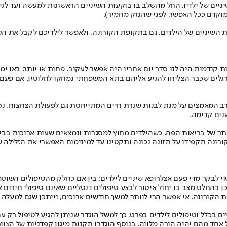
ניים של ילדיו, החל מהשלב בו בוקעות השיניים הראשונות למעשה ועד לגי
וקדם ככל האפשר, לפני שהנזק מחמיר).
ת השיניים של הילדים, גם בתקופת הקורונה, ולאפשר לילדיכם לקבל את הט
קודמות היה לנו סדר יום אחריו היה אפשר לעקוב, פחות או יותר, באו ימי
הרגלים שכבר הצליחו להגיע אליהם בתא המשפחתי נמחקו לחלוטין. אם פעם
רב המאמצים על מנת לבנות שגרת חיים המתייחסת גם לפעולת הצחצוח. נסו
שנים קדימה.
יותר של בריאות הפה. כשהילדים מחוץ למסגרות ונמצאים שעות ארוכות ב
רונה תקפידו על תזונה נכונה ותקטינו עד למינימום האפשרי את הזלילה ש
י לבקר מדי פעם אצל
רופא שיניים לילדים
: בין אם כחלק מהטיפולים השוט
כן בהחלט מצב בו יחול איסור לבצע טיפולים דנטליים שאינם טיפולי חיר
 הקורונה. אי אפשר הרי לוותר למשך חודשים ארוכים, וייתכן שגם למעלה 
ים בכלל וטיפולים לילדים בפרט. כך למשל הוגדר שניתן להגיע לטיפול רק ע
אחד מהם יהיה הורה מלווה. בנוסף הוגדרו תקנות מיגון קפדניות של הצוות