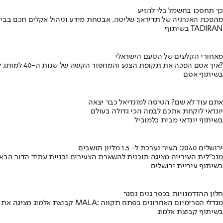
כך תחסכו בחשמל בלי להזיע
מהפכת האנרגיה של תדיראן: שליטה, אבטחת מידע וניהול אקלים חכם בבי
בשיתוף TADIRAN
מאחורי הקלעים של הטעם הישראלי
איך אסם הפכה את תקופת הצנע והמחסור הקשה של שנות ה-40 למותג לאומי?
בשיתוף אסם
אתם עוד לא שם? הטיסה למונדיאל כבר יצאה
יונדאי לוקחת אתכם לבמה הכי גדולה בעולם
בשיתוף יונדאי מבית כלמוביל
ירושלים 2040: העיר נערכת ל- 1.5 מליון תושבים
מנכ"לית העירייה מציגה תוכנית להשארת הצעירים ובניית עתיד הדור הבא
בשיתוף עיריית ירושלים
חלון ההזדמנויות בכפר גנים נסגר
קבוצת אלמוג מציגה את פרויקט MALA: מגדלי הפרימיום האחרונים בפתח תקווה
בשיתוף קבוצת אלמוג