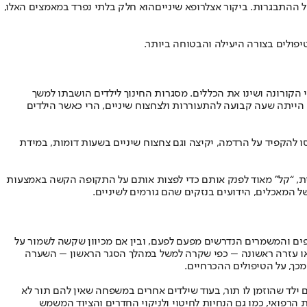
ל ההתבגרות. ביקור אצל
רופא שיניים
הוא חלק בלתי נפרד במאמצים האלו,
יפולים בצורה היעילה והבטוחה ביותר.
 הקורונה ושינו את הכללים. מסגרות החינוך לילדים הושבתו למשך
 הייתה שעה קבועה להתעוררות ולצחצוח שיניים, הרי כאשר הילדים
 להקפיד על הרדמה, יקיצה וגם צחצוח שיניים בשעות דומות, במידת
בית, “קל” מאוד לפנק אותם כדי לפצות אותם על התקופה הקשה באמצעות
ל המאכלים, הידועים בנזקים שהם גורמים לשיניים.
פים והמשמרים הנדרשים מפעם לפעם, ובין אם מכיוון שקשה לשמור על
ום או עזרה ראשונה – כפי שקרה למשל במהלך הסגר הראשון – השערה
מכך, על הטיפולים ההכרחיים.
ם ילד שהוזמן לו תור, בעוד שילדים אחרים במשפחה שאין להם תור לא
 הרפואי, כמו גם הנחיות לחיטוי ולניקוי החדרים והציוד המשמש