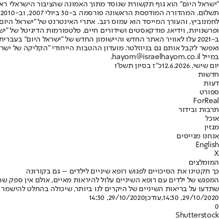
"ישראל היום" הוא גוף תקשורת שנוסד מתוך האמונה שהציבור הישראלי ראוי 
ת
ופרשנויות, וידיאו, פודקאסטים ושידורים חיים. פלטפורמות הדיגיטל של "ישרא
ב-2021 עלו לאוויר האתר החדש והיישומון החדש של "ישראל היום" בע
ואפשר לקבל אותם גם בניוזלטר. מועדון ההטבות הייחודי "הקליקה של ישרא
במייל hayom@israelhayom.co.il.
יום שישי, 12.6.2026
כ"ז בסיון תשפ"ו
חדשות
דעות
ספורט
ForReal
תרבות ובידור
אוכל
מגזין
אנחנו מגייסים
English
X
המומלצים
כך תקטינו את הסיכויים לפגוש רופא שיניים לילדים – גם בקורונה
המפגש של ילדים עם רופא השיניים עלול להיראות מאיים, אולם אין ספק ש
שתדעו על בריאות השיניים של היקרים לנו ביותר, שיכולה בהחלט להישמ
29/10/2020, 14:30
,עודכן
29/10/2020, 14:30
0
Shutterstock