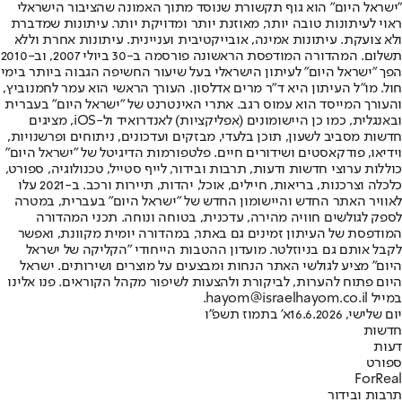
"ישראל היום" הוא גוף תקשורת שנוסד מתוך האמונה שהציבור הישראלי
ראוי לעיתונות טובה יותר, מאוזנת יותר ומדויקת יותר. עיתונות שמדברת
ולא צועקת. עיתונות אמינה, אובייקטיבית ועניינית. עיתונות אחרת וללא
תשלום. המהדורה המודפסת הראשונה פורסמה ב-30 ביולי 2007, וב-2010
הפך "ישראל היום" לעיתון הישראלי בעל שיעור החשיפה הגבוה ביותר בימי
חול. מו"ל העיתון היא ד"ר מרים אדלסון. העורך הראשי הוא עמר לחמנוביץ,
והעורך המייסד הוא עמוס רגב. אתרי האינטרנט של "ישראל היום" בעברית
ובאנגלית, כמו כן היישומונים (אפליקציות) לאנדרואיד ול-iOS, מציגים
חדשות מסביב לשעון, תוכן בלעדי, מבזקים ועדכונים, ניתוחים ופרשנויות,
וידיאו, פודקאסטים ושידורים חיים. פלטפורמות הדיגיטל של "ישראל היום"
כוללות ערוצי חדשות ודעות, תרבות ובידור, לייף סטייל, טכנולוגיה, ספורט,
כלכלה וצרכנות, בריאות, חיילים, אוכל, יהדות, תיירות ורכב. ב-2021 עלו
לאוויר האתר החדש והיישומון החדש של "ישראל היום" בעברית, במטרה
לספק לגולשים חוויה מהירה, עדכנית, בטוחה ונוחה. תכני המהדורה
המודפסת של העיתון זמינים גם באתר, במהדורה יומית מקוונת, ואפשר
לקבל אותם גם בניוזלטר. מועדון ההטבות הייחודי "הקליקה של ישראל
היום" מציע לגולשי האתר הנחות ומבצעים על מוצרים ושירותים. ישראל
היום פתוח להערות, לביקורת ולהצעות לשיפור מקהל הקוראים. פנו אלינו
במייל hayom@israelhayom.co.il.
יום שלישי, 16.6.2026
א' בתמוז תשפ"ו
חדשות
דעות
ספורט
ForReal
תרבות ובידור