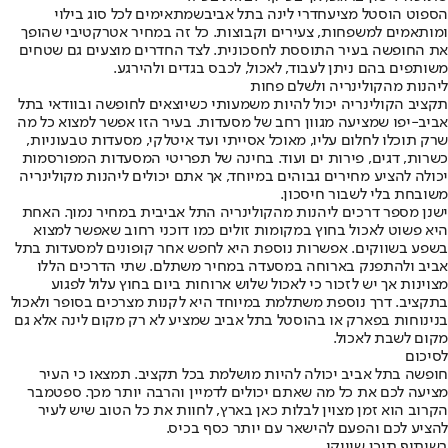
הספוט הוסטל מציע
חדרי לינה בתל אביב
שמתאימים לכל סוג בילוי
ומותאמים למשפחות, צעירים וקבוצות. כל זה במחיר אטרקטיבי שהופך
את החופשה בעיר התוססת לחסכונית. לצד החדרים מוצעים גם שטחים
משותפים בהם ניתן לעבוד, לאכול, לכבס בגדים ולהירגע.
ליהנות מהקולינריה ולשלם פחות
תקציב הקולינריה יכול להיות משמעותי כשיוצאים לחופשה ובוודאי בתל
אביב-יפו שמציעה מגוון רחב של מסעדות. בעיר הזו אפשר למצוא כל מה
שרק תוכלו לחלום עליו, מאוכל אסייתי ועד איטלקי, מסעדות טבעוניות,
כשרות, דגים, פירות ים ועוד. בחינה של תפריטי המסעדות המפורסמות
יכולה להציע מחירים גבוהים במיוחד, אך אתם יכולים ליהנות מקולינריה
משובחת בלי לשבור חיסכון.
ישנן מספר דרכים ליהנות מהקולינריה התל אביבית במחיר נמוך. האחת
היא פשוט לאכול בחוץ במקומות זולים כמו דוכני רחוב שאפשר למצוא
בשפע בשווקים. אפשרות נוספת היא לחפש אחר קופונים למסעדות בתל
אביב ולהתפנק בארוחה במסעדה במחיר משתלם. שתי הדרכים הללו
מצוינות אך יש לזכור כי לאכול שלוש ארוחות ביום בחוץ עלול לפגוע
בתקציב. דרך נוספת משתלמת במיוחד היא לקנות מצרכים בסופר ולאכול
בנינוחות בפארק או בהוסטל בתל אביב שמציע לא רק מקום לינה אלא גם
מקום לשבת לאכול.
לסיכום
חופשה בתל אביב יכולה להיות מושלמת בכל תקציב. תמצאו כי העיר
מציעה לכם את כל מה שאתם יכולים לדמיין והרבה יותר מכך. ספטמבר
הקרוב הוא זמן מצוין לבלות כאן בארץ, לחוות את כל הטוב שיש לעיר
להציע לכם והפעם להישאר עם יותר כסף בכיס.
בשיתוף תוכן שיווקי