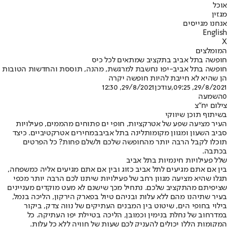
אוכל
מגזין
אנחנו מגייסים
English
X
המומלצים
חופשה בתל אביב בתקציב שמתאים לכל כיס
חופשה בתל אביב-יפו נחשבת למרגשת, מהנה, תוססת והחדשות הטובות
הן שהיא לא חייבת להיות חופשה יקרה
29/8/2021, 09:25
,עודכן
29/8/2021, 12:30
0
השמעה
צילום יח"צ
בשיתוף תוכן שיווקי
העיר מציעה שפע של אטרקציות, חופי ים פתוחים מהממים, פעילויות
סביב השעון ומגוון מקומות
לינה בתל אביב
במחירים אטרקטיביים. כיצד
תוכלו לקבל הרבה יותר מהחופשה שלכם ולשלם פחות? כל הפרטים
בכתבה.
שלל פעילויות חינמיות בתל אביב
בין אם אתם מגיעים לתל אביב כזוג ובין אם אתם מגיעים אליה כמשפחה,
תגלו שהיא מציעה מגוון רחב של פעילויות שיתנו לכם הרבה יותר מכפי
שציפיתם מהתקציב שלכם. נתחיל מכך שישנם לא מעט מוקדים מעניינים
בעיר שתיהנו מהם ללא עלות ובניהם טיול בפארק הירקון, הליכה בנמל,
בילוי בחופי הים, שיטוט בין המבנים העתיקים של נווה צדק, ביקור
במדרחוב של נחלת בנימין וכמובן, הליכה בטיילת יפו העתיקה. כל
המקומות הללו יכולים להעניק לכם שעות של חוויה ללא כל עלות.