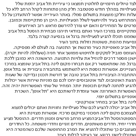
לצד טיולים חינמיים לחלוטין תמצאו כי עיריית תל אביב יוזמת שלל
פעילויות במהלך חודש ספטמבר. חלק מהן פתוחות לקהל הרחב ללא כל
עלות וחלקן מוצעות בתשלום סמלי. באתר העירייה אפשר להתעדכן על כל
המתרחש בעיר ולהיחשף לשלל הפעילויות, היכן הן מתקיימות וכמובן,
פרטים על המחירים והאם יש צורך להירשם מראש. רוב האירועים
מתקיימים במרכז העיר ואתם בוודאי תיהנו מבחירת הוסטל בתל אביב
שממנו תוכלו להגיע לפעילויות ברגל או בנסיעה קצרה בלבד.
נסיעות מהנות, פשוטות וזולות בתוך העיר
תל אביב מאופיינת כעיר מרגשת אך התנועה בה לעולם לא מפסיקה.
העומס מוביל לפקקים ולחיפוש ממושך אחר חניה (שעלולה להיות יקרה).
ישנן מספר דרכים להוזיל את עלויות התנועה. הראשונה היא כמובן ללכת
ברגל, מה שמתאפשר רק אם תבחרו מקום לינה בתל אביב שנמצא במרכז
העניינים. אפשרות נוספת היא להשתמש בתחבורה ציבורית או בתל אופן.
התחבורה הציבורית בתל אביב טובה אך דורשת תכנון ובדיקה של שעות
הגעת האוטובוס. לצד אוטובוסים יחכו לכם גם מוניות שירות אשר יכולות
להגיע לתחנה לעתים תכופות יותר. המחיר של שתי האפשרויות יהיה זהה.
האפשרות האחרונה אשר עומדת לרשותכם היא “תל אופן”, השכרת
אופניים בתשלום יומי.
לינה בתל אביב במחיר אטרקטיבי
תל אביב יכולה להציע לכם שלל פעילויות וחוויות ואתם יכולים למצוא
לעצמכם מקום לינה חסכוני במיקום מרכזי. אפשרות מצוינת היא
הספוט
הוסטל תל אביב
המציע מרחב מרשים ומגוון חדרים. ההוסטל מציע
חדרי יחיד, חדרים משותפים, חדרים זוגיים וחדרי משפחה. כל החדרים
מעוצבים כך שתוכלו להוציא את המרב מהחופשה שלכם כשהמטרה היא
שתוכלו לישון ברוגע, אך בעיקר לבלות בעיר.