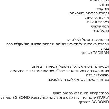
בחירות 2026
אודות
צור קשר
נבחרת הכתבים והפרשנים
מדיניות פרטיות
הצהרת נגישות
תנאי שימוש
כדאי
להכיר
כך תחסכו בחשמל בלי להזיע
מהפכת האנרגיה של תדיראן: שליטה, אבטחת מידע וניהול אקלים חכם
בבית
בשיתוף TADIRAN
מבטיחים רציפות אנרגטית תפעולית בשגרה ובחירום
פסגת האנרגיה במעמד שגריר ארה"ב, שר האנרגיה ובכירי התעשייה
בישראל ובעולם
בשיתוף המכון הישראלי לאנרגיה ולסביבה
הסוד לקירות נקיים ללא כתמים נחשף
מומחה BG BOND עושה סדר על המדפים ומציג את מותג הצבע SIMPLY
בשיתוף BG BOND