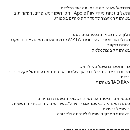
מונדיאל 2026: הטוטו משנה את הכללים
יחסי הימור משופרים, הפקדות ב-Apple Pay ותשלום זכיות מיידי
בשיתוף המועצה להסדר ההימורים בספורט
חלון ההזדמנויות בכפר גנים נסגר
קבוצת אלמוג מציגה את פרויקט MALA: מגדלי הפרימיום האחרונים
בפתח תקווה
בשיתוף קבוצת אלמוג
כך תחסכו בחשמל בלי להזיע
מהפכת האנרגיה של תדיראן: שליטה, אבטחת מידע וניהול אקלים חכם
בבית
בשיתוף TADIRAN
מבטיחים רציפות אנרגטית תפעולית בשגרה ובחירום
פסגת האנרגיה במעמד שגריר ארה"ב, שר האנרגיה ובכירי התעשייה
בישראל ובעולם
בשיתוף המכון הישראלי לאנרגיה ולסביבה