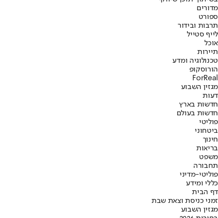
מדורים
ספורט
תרבות ובידור
לייף סטייל
אוכל
תיירות
טכנולוגיה ומדע
הורוסקופ
ForReal
מגזין השבוע
דעות
חדשות בארץ
חדשות בעולם
פוליטי
ביטחוני
חינוך
בריאות
משפט
תחבורה
פוליטי-מדיני
כללי ומידע
דף הבית
זמני כניסת וצאת שבת
מגזין השבוע