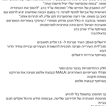
אומר. “בטוח שהסיפור שלי יציל מישהו אחר.”
“זה המאבק של החיים שלי,” מסכמת עו”ד כהן. “להפוך את הטרגדיה
האישית של אביאל למנוף לשינוי. כי בפעם הבאה שמישהו יגיע לרופא עם
כאב גב פשוט, אני רוצה שהמערכת תגן עליו, לא תהרוס אותו.”
האמור בכתבה זו כולל תוכן ומידע מסחרי / שיווקי באחריות המפרסם
ומערכת ישראל היום אינה אחראית למהימנותו
בשיתוף עו"ד שרון כהן
כדאי
להכיר
ירושלים 2040: העיר נערכת ל- 1.5 מליון תושבים
מנכ"לית העירייה מציגה תוכנית להשארת הצעירים ובניית עתיד הדור
הבא
בשיתוף עיריית ירושלים
חלון ההזדמנויות בכפר גנים נסגר
קבוצת אלמוג מציגה את פרויקט MALA: מגדלי הפרימיום האחרונים
בפתח תקווה
בשיתוף קבוצת אלמוג
כך תחסכו בחשמל בלי להזיע
מהפכת האנרגיה של תדיראן: שליטה, אבטחת מידע וניהול אקלים חכם
בבית