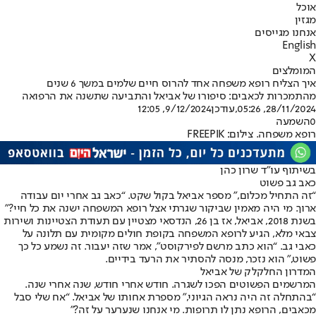
אוכל
מגזין
אנחנו מגייסים
English
X
המומלצים
איך הצליח רופא משפחה אחד להרוס חיים שלמים במשך 6 שנים
מהתמכרות לכאבים: סיפורו של אביאל והתביעה שתשנה את הרפואה
28/11/2024, 05:26
,עודכן
9/12/2024, 12:05
0
השמעה
רופא משפחה. צילום: FREEPIK
בשיתוף עו"ד שרון כהן
כאב גב פשוט
“זה התחיל מכלום,” מספר אביאל בקול שקט. “כאב גב אחרי יום עבודה
ארוך. מי היה מאמין שביקור שגרתי אצל רופא המשפחה ישנה את כל חיי?”
בשנת 2018, אביאל, אז בן 26, הנדסאי מצטיין עם תעודת הצטיינות ושירות
צבאי מלא, הגיע לרופא המשפחה בקופת חולים מקומית עם תלונה על
כאבי גב. “הוא כתב מרשם לפירקוסט”, אמר שזה יעבור. זה נשמע כל כך
פשוט,” הוא נזכר, מנסה להסתיר את הרעד בידיים.
המדרון החלקלק של אביאל
המרשמים הפשוטים הפכו לשגרה. חודש אחרי חודש, שנה אחרי שנה.
“בהתחלה זה היה נראה הגיוני,” מספרת אחותו של אביאל. “אח שלי סבל
מכאבים, הרופא נתן לו תרופות. מי אנחנו שנערער על זה?”