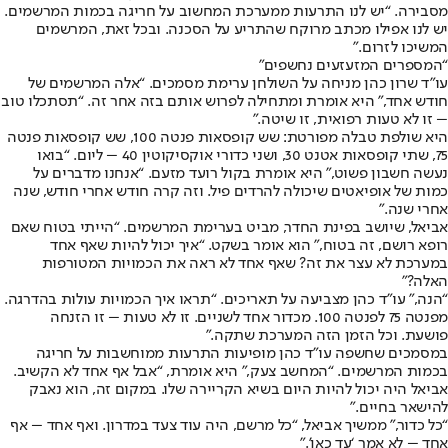
מסבירה. “יש לנו התרעות ממערכת המחשוב על חריגה בכמות המרשמים.
יש לנו אפילו מכתב מרוקח שהתריע על הסכנה. ובכל זאת, המרשמים
המשיכו לזרום.”
“המספרים המזעזעים נחשפים”
עו”ד שרון כהן מניחה על השולחן ערימת מסמכים. “אלה המרשמים של
חודש אחד,” היא אומרת ומתחילה לפרוש אותם בזה אחר זה. “תסתכלו טוב
– זו לא טעות רפואית, זו שיטה.”
היא שולפת טבלה מפורטת: שש קופסאות פנטה 100, שש קופסאות פנטה
75, שתי קופסאות אטנט 30, ושני כדורי אוקסיקוטין 40 – ליום. “בואו
נעשה חשבון פשוט,” היא אומרת בקול רועד מזעם. “אנחנו מדברים על
כמות של אופיאטים שיכולה להרדים פיל. וזה קרה חודש אחרי חודש, שנה
אחרי שנה.”
אביאל, שיושב בפינת החדר, מביט בערימת המרשמים. “הייתי בטוח שאם
רופא רושם, זה בטוח,” הוא אומר בשקט. “איך יכול להיות שאף אחד
במערכת לא עצר את זה? שאף אחד לא ראה את הכמויות המטורפות
האלה?”
“הנה,” עו”ד כהן מצביעה על תאריכים. “תראו איך הכמויות עולות בהדרגה.
מפנטה 75 לפנטה 100. מכדור אחד לשניים. זו לא טעות – זו הזנחה
פושעת. וכל הזמן הזה המערכת שתקה.”
במסמכים שחשפה עו”ד כהן מופיעות התרעות ממוחשבות על חריגה
בכמות המרשמים. “המחשב צעק,” היא אומרת, “אבל אף אחד לא הקשיב.
אביאל היה יכול להיות היום בשיא הקריירה שלו. במקום זה, הוא נאבק
להישאר בחיים.”
“כל כדור,” ממשיך אביאל, “כל מרשם, היה עוד צעד במדרון. ואף אחד – אף
אחד – לא אמר ‘עד כאן’.”