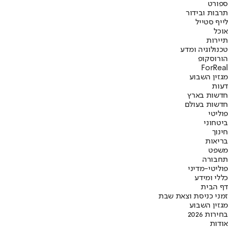
ספורט
תרבות ובידור
לייף סטייל
אוכל
תיירות
טכנולוגיה ומדע
הורוסקופ
ForReal
מגזין השבוע
דעות
חדשות בארץ
חדשות בעולם
פוליטי
ביטחוני
חינוך
בריאות
משפט
תחבורה
פוליטי-מדיני
כללי ומידע
דף הבית
זמני כניסת וצאת שבת
מגזין השבוע
בחירות 2026
אודות