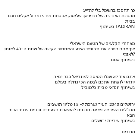
כך תחסכו בחשמל בלי להזיע
מהפכת האנרגיה של תדיראן: שליטה, אבטחת מידע וניהול אקלים חכם
בבית
בשיתוף TADIRAN
מאחורי הקלעים של הטעם הישראלי
איך אסם הפכה את תקופת הצנע והמחסור הקשה של שנות ה-40 למותג
לאומי?
בשיתוף אסם
אתם עוד לא שם? הטיסה למונדיאל כבר יצאה
יונדאי לוקחת אתכם לבמה הכי גדולה בעולם
בשיתוף יונדאי מבית כלמוביל
ירושלים 2040: העיר נערכת ל- 1.5 מליון תושבים
מנכ"לית העירייה מציגה תוכנית להשארת הצעירים ובניית עתיד הדור
הבא
בשיתוף עיריית ירושלים
מדורים