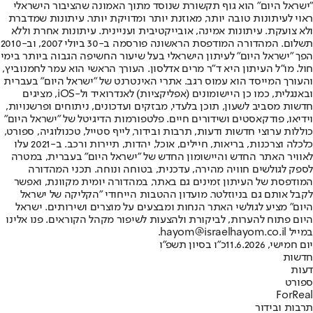
"ישראל היום" הוא גוף תקשורת שנוסד מתוך האמונה שהציבור הישראלי
ראוי לעיתונות טובה יותר, מאוזנת יותר ומדויקת יותר. עיתונות שמדברת
ולא צועקת. עיתונות אמינה, אובייקטיבית ועניינית. עיתונות אחרת וללא
תשלום. המהדורה המודפסת הראשונה פורסמה ב-30 ביולי 2007, וב-2010
הפך "ישראל היום" לעיתון הישראלי בעל שיעור החשיפה הגבוה ביותר בימי
חול. מו"ל העיתון היא ד"ר מרים אדלסון. העורך הראשי הוא עמר לחמנוביץ,
והעורך המייסד הוא עמוס רגב. אתרי האינטרנט של "ישראל היום" בעברית
ובאנגלית, כמו כן היישומונים (אפליקציות) לאנדרואיד ול-iOS, מציגים
חדשות מסביב לשעון, תוכן בלעדי, מבזקים ועדכונים, ניתוחים ופרשנויות,
וידיאו, פודקאסטים ושידורים חיים. פלטפורמות הדיגיטל של "ישראל היום"
כוללות ערוצי חדשות ודעות, תרבות ובידור, לייף סטייל, טכנולוגיה, ספורט,
כלכלה וצרכנות, בריאות, חיילים, אוכל, יהדות, תיירות ורכב. ב-2021 עלו
לאוויר האתר החדש והיישומון החדש של "ישראל היום" בעברית, במטרה
לספק לגולשים חוויה מהירה, עדכנית, בטוחה ונוחה. תכני המהדורה
המודפסת של העיתון זמינים גם באתר, במהדורה יומית מקוונת, ואפשר
לקבל אותם גם בניוזלטר. מועדון ההטבות הייחודי "הקליקה של ישראל
היום" מציע לגולשי האתר הנחות ומבצעים על מוצרים ושירותים. ישראל
היום פתוח להערות, לביקורת ולהצעות לשיפור מקהל הקוראים. פנו אלינו
במייל hayom@israelhayom.co.il.
יום חמישי, 11.6.2026
כ"ו בסיון תשפ"ו
חדשות
דעות
ספורט
ForReal
תרבות ובידור