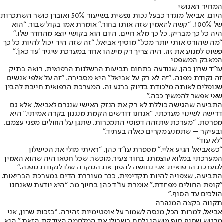
המחיר האנושי
היום, אביאל מוגדר כבעל נכות נפשית בשיעור 50% ואובדן כושר השתכרות
של 100%. “קשה להאמין שזה אותו בחור,” אומרת אמו בקול שבור. “הוא
היה כל כך מבריק, כל כך מלא חיים. היום הוא בקושי יוצא מהחדר שלו.”
“מה שהורס אותי יותר מכל,” מוסיף אביאל, “זה שזה היה יכול להיות כל כך
פשוט למנוע את זה. היה צריך רק מישהו אחד במערכת שיגיד ‘עד כאן’.”
המאבק המשפטי
עו”ד שרון כהן, שנודעה בתחום תביעות הרשלנות הרפואית, רואה בתיק
זה נקודת מפנה. “זה לא רק על אביאל,” היא מסבירה. “זה על אלפי אנשים
שנופלים לאותה מלכודת בדיוק ברגע זה. המערכת הרפואית חייבת להבין
שאי אפשר להמשיך ככה.”
התביעה שהגישה כוללת לא רק את הנזק האישי שנגרם לאביאל, אלא גם
דרישה לשינוי מערכתי. “אנחנו דורשים הקמת מנגנון בקרה אמיתי,” היא
מפרטת. “מערכת שתזהה דפוסי התמכרות, שתגן על החולים מפני עצמם,
ובעיקר – שתמנע מקרים כאלה בעתיד.”
“לא עוד”
“כשאביאל הגיע אליי,” מספרת עו”ד כהן, “ראיתי מולי את הכישלון
המערכתי במלוא עוצמתו. בחור צעיר, מוכשר, שכל חטאו היה שהוא האמין
למערכת הרפואית. אני נחושה להפוך את המקרה שלו לנקודת מפנה.”
התביעה, שצפויה להיות תקדימית, כבר מעוררת הדים במערכת הבריאות.
״קופת החולים מפחדת,” אומרת עו”ד כהן בחיוך מר. “היא יודעת שאנחנו
הולכים עד הסוף.”
תקווה בקצה המנהרה
אביאל, למרות הכל, מנסה לשמור על אופטימיות זהירה. “בזכות שרון, אני
מרגיש שסוף סוף מישהו נלחם בשבילי את המלחמה הצודקת הזאת,” הוא