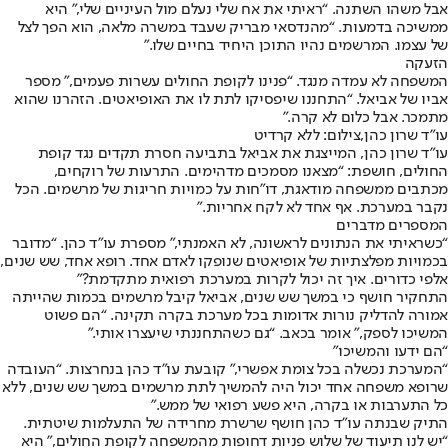
אבל משהו השתנה. “ראיתי את אח שלי נעלם מול העיניים שלי,” היא
ממשיכה בדמעות. “מהנדסאי מבריק שעבד במשרה מלאה, הוא הפך לצל
של עצמו. המרשמים נהיו התוכן היחיד בחיים שלו.”
הזעקה
המשפחה לא עמדה מנגד. “פנינו לקופת החולים עשרות פעמים,” מספר
אביו של אביאל. “התחננו שיפסיקו לתת לו את האופיאטים. הזהרנו שהוא
מתמכר. אבל כלום לא קרה.”
עו"ד שרון כהן,צילום: ללא קרדיט
עו”ד שרון כהן, המייצגת את אביאל בתביעה חסרת תקדים נגד קופת
החולים, חושפת: “מצאנו מסמכים מדהימים. התרעות של רוקחים,
מכתבים ממשפחה מודאגת, דו”חות על כמויות חריגות של מרשמים. הכל
נקבר במערכת. אף אחד לא לקח אחריות.”
המספרים מדברים
“כשראיתי את הנתונים לראשונה, לא האמנתי,” מספרת עו”ד כהן. “מדובר
בכמויות מפלצתיות של אופיאטים שנופקו לאדם אחד. רופא אחד, שש שנים,
אלפי כדורים. איך זה יכול לקרות במערכת רפואית מתקדמת?”
התחקיר חושף כי במשך שש שנים, אביאל קיבל מרשמים בכמות שהייתה
אמורה להדליק נורות אדומות בכל מערכת בקרה תקינה. “הם פשוט
המשיכו לספק,” אומר בכאב. “גם כשהתחננתי שיעצרו אותי.”
“הם ידעו והמשיכו”
“המערכת נכשלה בכל צומת אפשרי,” קובעת עו”ד כהן בנחרצות. “העובדה
שרופא משפחה אחד יכול היה להמשיך לתת מרשמים במשך שש שנים, ללא
כל התערבות או בקרה, היא פשע רפואי של ממש.”
התיק שבנתה עו”ד כהן חושף שרשרת מחרידה של התעלמות שיטתית.
“יש לנו תיעוד של שלוש פניות דחופות מהמשפחה לקופת החולים,” היא