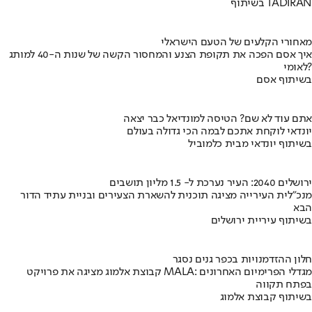
בשיתוף TADIRAN
מאחורי הקלעים של הטעם הישראלי
איך אסם הפכה את תקופת הצנע והמחסור הקשה של שנות ה-40 למותג
לאומי?
בשיתוף אסם
אתם עוד לא שם? הטיסה למונדיאל כבר יצאה
יונדאי לוקחת אתכם לבמה הכי גדולה בעולם
בשיתוף יונדאי מבית כלמוביל
ירושלים 2040: העיר נערכת ל- 1.5 מליון תושבים
מנכ"לית העירייה מציגה תוכנית להשארת הצעירים ובניית עתיד הדור
הבא
בשיתוף עיריית ירושלים
חלון ההזדמנויות בכפר גנים נסגר
קבוצת אלמוג מציגה את פרויקט MALA: מגדלי הפרימיום האחרונים
בפתח תקווה
בשיתוף קבוצת אלמוג