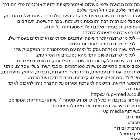
התוכנה מבצעת אלפי פעולות ואינטראקציות ידניות אורגניות מדי יום דרך
העמוד שלכם עם קהל היעד שלכם.
עקב המעורבות שמתבצעת עם קהל היעד שלכם – העמוד שלכם מתחזק
ומקבל מעורבות רבה ותוצאות מרשימות. בכך החשיפה, העוקבים
והמעורבות בעמוד שלכם יעלו משמעותית כל חודש.
למי
המערכת מתאימה? לכולם!
– לכל מי שרוצה יותר חשיפה ועוקבים אמיתיים ואיכותיים בעמוד שלו.
– לכל מי שרוצה יותר מעורבות בעמוד.
– למי שאין זמן להתעסק כל היום עם האינסטגרם או הטיקטוק שלו.
– לכל מי שרוצה פשוט יותר מהאינסטגרם או הטיקטוק.
לחברה יש מגוון לקוחות רחב שמונה בעלי עסקים ואנשים פרטיים.
כגון: אנשים פרטיים, אושיות, מפורסמים, כוכבי רשת, בעלי עסקים, נותני
שירותים, עמודים עסקיים, חדרי כושר, מסעדות, חברות, הייטק, מועדונים,
חיי לילה, מתווכים, יועצים, קצביות, חברות נדלן ועוד הרבה.
להמשך קריאה, הרשמה למערכת ופירוט על החברה ניתן להיכנס לאתר
החברה:
https://up-media.co.il
האמור בכתבה זו כולל תוכן ומידע מסחרי / שיווקי באחריות המפרסם
ומערכת ישראל היום אינה אחראית למהימנותו
בשיתוף up media
מדורים
ספורט
תרבות ובידור
לייף סטייל
אוכל