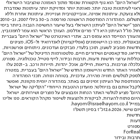
"ישראל היום" הוא גוף תקשורת שנוסד מתוך האמונה שהציבור הישראלי
ראוי לעיתונות טובה יותר, מאוזנת יותר ומדויקת יותר. עיתונות שמדברת
ולא צועקת. עיתונות אמינה, אובייקטיבית ועניינית. עיתונות אחרת וללא
תשלום. המהדורה המודפסת הראשונה פורסמה ב-30 ביולי 2007, וב-2010
הפך "ישראל היום" לעיתון הישראלי בעל שיעור החשיפה הגבוה ביותר בימי
חול. מו"ל העיתון היא ד"ר מרים אדלסון. העורך הראשי הוא עמר לחמנוביץ,
והעורך המייסד הוא עמוס רגב. אתרי האינטרנט של "ישראל היום" בעברית
ובאנגלית, כמו כן היישומונים (אפליקציות) לאנדרואיד ול-iOS, מציגים
חדשות מסביב לשעון, תוכן בלעדי, מבזקים ועדכונים, ניתוחים ופרשנויות,
וידיאו, פודקאסטים ושידורים חיים. פלטפורמות הדיגיטל של "ישראל היום"
כוללות ערוצי חדשות ודעות, תרבות ובידור, לייף סטייל, טכנולוגיה, ספורט,
כלכלה וצרכנות, בריאות, חיילים, אוכל, יהדות, תיירות ורכב. ב-2021 עלו
לאוויר האתר החדש והיישומון החדש של "ישראל היום" בעברית, במטרה
לספק לגולשים חוויה מהירה, עדכנית, בטוחה ונוחה. תכני המהדורה
המודפסת של העיתון זמינים גם באתר, במהדורה יומית מקוונת, ואפשר
לקבל אותם גם בניוזלטר. מועדון ההטבות הייחודי "הקליקה של ישראל
היום" מציע לגולשי האתר הנחות ומבצעים על מוצרים ושירותים. ישראל
היום פתוח להערות, לביקורת ולהצעות לשיפור מקהל הקוראים. פנו אלינו
במייל hayom@israelhayom.co.il.
יום שישי, 12.6.2026
כ"ז בסיון תשפ"ו
חדשות
דעות
ספורט
ForReal
תרבות ובידור