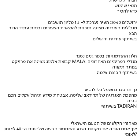
הצהרת נגישות
תנאי שימוש
כדאי
להכיר
ירושלים 2040: העיר נערכת ל- 1.5 מליון תושבים
מנכ"לית העירייה מציגה תוכנית להשארת הצעירים ובניית עתיד הדור
הבא
בשיתוף עיריית ירושלים
חלון ההזדמנויות בכפר גנים נסגר
קבוצת אלמוג מציגה את פרויקט MALA: מגדלי הפרימיום האחרונים
בפתח תקווה
בשיתוף קבוצת אלמוג
כך תחסכו בחשמל בלי להזיע
מהפכת האנרגיה של תדיראן: שליטה, אבטחת מידע וניהול אקלים חכם
בבית
בשיתוף TADIRAN
מאחורי הקלעים של הטעם הישראלי
איך אסם הפכה את תקופת הצנע והמחסור הקשה של שנות ה-40 למותג
לאומי?