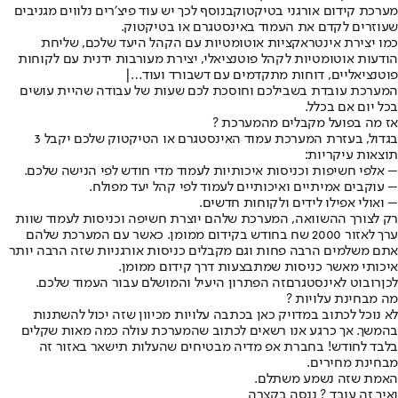
מערכת קידום אורגני בטיקטוקבנוסף לכך יש עוד פיצ׳רים נלווים מגניבים
שעוזרים לקדם את העמוד באינסטגרם או בטיקטוק.
כמו יצירת אינטראקציות אוטומטיות עם הקהל היעד שלכם, שליחת
הודעות אוטומטיות לקהל פוטנציאלי, יצירת מעורבות ידנית עם לקוחות
פוטנציאליים, דוחות מתקדמים עם דשבורד ועוד…|
המערכת עובדת בשבילכם וחוסכת לכם שעות של עבודה שהיית עושים
בכל יום אם בכלל.
אז מה בפועל מקבלים מהמערכת ?
בגדול, בעזרת המערכת עמוד האינסטגרם או הטיקטוק שלכם יקבל 3
תוצאות עיקריות
:
– אלפי חשיפות וכניסות איכותיות לעמוד מדי חודש לפי הנישה שלכם.
– עוקבים אמיתיים ואיכותיים לעמוד לפי קהל יעד מפולח.
– ואולי אפילו לידים ולקוחות חדשים.
רק לצורך ההשוואה, המערכת שלהם יוצרת חשיפה וכניסות לעמוד שוות
ערך לאזור 2000 שח בחודש בקידום ממומן. כאשר עם המערכת שלהם
אתם משלמים הרבה פחות וגם מקבלים כניסות אורגניות שזה הרבה יותר
איכותי מאשר כניסות שמתבצעות דרך קידום ממומן.
לכן
רובוט לאינסטגרם
זה הפתרון היעיל והמושלם עבור העמוד שלכם.
מה מבחינת עלויות ?
לא נוכל לכתוב במדויק כאן בכתבה עלויות מכיוון שזה יכול להשתנות
בהמשך. אך כרגע אנו רשאים לכתוב שהמערכת עולה כמה מאות שקלים
בלבד לחודש! בחברת אפ מדיה מבטיחים שהעלות תישאר באזור זה
מבחינת מחירים.
האמת שזה נשמע משתלם.
ואיך זה עובד ? ננסה בקצרה