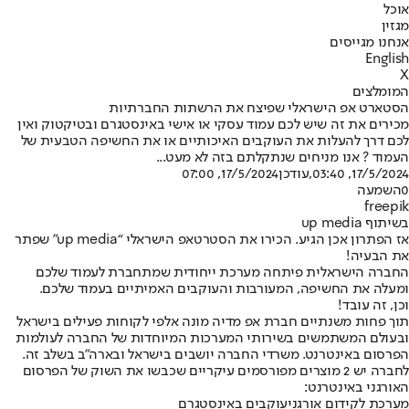
אוכל
מגזין
אנחנו מגייסים
English
X
המומלצים
הסטארט אפ הישראלי שפיצח את הרשתות החברתיות
מכירים את זה שיש לכם עמוד עסקי או אישי באינסטגרם ובטיקטוק ואין
לכם דרך להעלות את העוקבים האיכותיים או את החשיפה הטבעית של
העמוד ? אנו מניחים שנתקלתם בזה לא מעט...
17/5/2024, 03:40
,עודכן
17/5/2024, 07:00
0
השמעה
freepik
בשיתוף up media
אז הפתרון אכן הגיע. הכירו את הסטרטאפ הישראלי “up media” שפתר
את הבעיה!
החברה הישראלית פיתחה מערכת ייחודית שמתחברת לעמוד שלכם
ומעלה את החשיפה, המעורבות והעוקבים האמיתיים בעמוד שלכם.
וכן, זה עובד!
תוך פחות משנתיים חברת אפ מדיה מונה אלפי לקוחות פעילים בישראל
ובעולם המשתמשים בשירותי המערכות המיוחדות של החברה לעולמות
הפרסום באינטרנט. משרדי החברה יושבים בישראל ובארה״ב בשלב זה.
לחברה יש 2 מוצרים מפורסמים עיקריים שכבשו את השוק של הפרסום
האורגני באינטרנט:
מערכת לקידום אורגני
עוקבים באינסטגרם