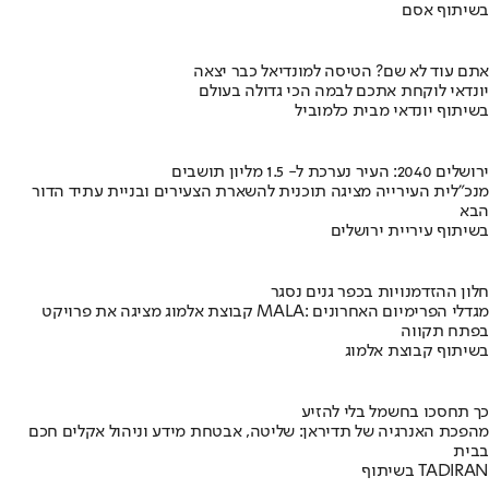
בשיתוף אסם
אתם עוד לא שם? הטיסה למונדיאל כבר יצאה
יונדאי לוקחת אתכם לבמה הכי גדולה בעולם
בשיתוף יונדאי מבית כלמוביל
ירושלים 2040: העיר נערכת ל- 1.5 מליון תושבים
מנכ"לית העירייה מציגה תוכנית להשארת הצעירים ובניית עתיד הדור
הבא
בשיתוף עיריית ירושלים
חלון ההזדמנויות בכפר גנים נסגר
קבוצת אלמוג מציגה את פרויקט MALA: מגדלי הפרימיום האחרונים
בפתח תקווה
בשיתוף קבוצת אלמוג
כך תחסכו בחשמל בלי להזיע
מהפכת האנרגיה של תדיראן: שליטה, אבטחת מידע וניהול אקלים חכם
בבית
בשיתוף TADIRAN