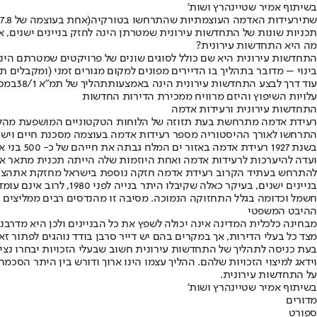
בשיתוף אמיר שטיינהרץ ושות'
שתי
רעידות האדמה העוצמתיות שהתרחשו בטורקיה
תכניות שונות של התחדשות עירונית שמטרתן הינה לחזק בניינים ישנים, 
מה היא התחדשות עירונית?
התחדשות עירונית היא שם כולל לסוגים שונים של פרויקטים שמטרתם הינה 
בינוי – מדובר בתהליך בו הדיירים מפונים למקום מגורים זמני (ומקבלים תק
עוד דרך לבצע התחדשות עירונית הינה באמצעות
תהליך של תמ”א 38/1
במסג
עלויות השיפוץ והיזם מרוויח ממכירת הדירות החדשות
התחדשות עירונית ורעידות אדמה
רעידת אדמה מתרחשת בעת תזוזה של הלוחות הטקטוניים המושפעת מהלחץ 
התרחשו לאורך ההיסטוריה מספר רעידות אדמה בעוצמה מסכנת חיים ויש ח
להתרחש בעתיד הקרוב רעידת אדמה חזקה נוספת בישראל מחזקת את
הצו
בניינים ישנים, בעיק
חשמל וכדומה בגלל התחזוקה הנמוכה. מסיבה זו מהנדסים רבים ממליצים ל
ההיבט המשפטי
מבחינה כלכלית המדינה אינה יכולה לשפץ את כל הבניינים ולכן היא מדר
מצד כל בעלי הדירות, אך במקרים בהם יש דייר סרבן בודד נוהגים לפתור ז
בעת כניסה לתהליך של התחדשות עירונית חשוב שבעלי הזכויות יבחרו נציגות
וידאג למיצוי הזכויות שלהם. ההליך עצמו הינו ארוך ודורש בין היתר הסכמ
על התחדשות עירונית.
בשיתוף אמיר שטיינהרץ ושות'
מדורים
ספורט