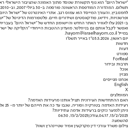
"ישראל היום" הוא גוף תקשורת שנוסד מתוך האמונה שהציבור הישראלי ראוי 
ת
ופרשנויות, וידיאו, פודקאסטים ושידורים חיים. פלטפורמות הדיגיטל של "ישרא
ב-2021 עלו לאוויר האתר החדש והיישומון החדש של "ישראל היום" בע
ואפשר לקבל אותם גם בניוזלטר. מועדון ההטבות הייחודי "הקליקה של ישרא
במייל hayom@israelhayom.co.il.
יום ראשון, 3.5.2026
ט"ז באייר תשפ"ו
חדשות
דעות
ספורט
ForReal
תרבות ובידור
אוכל
מגזין
אנחנו מגייסים
English
X
המומלצים
האם ההתחדשות העירונית תציל אותנו מרעידות האדמה?
רעיד
ניתן למזער נזקים ברעידות אדמה עתידיות?
13/2/2023, 04:17
,עודכן
13/2/2023, 06:30
0
השמעה
צילום משרד עורכי דין מקרקעין אמיר שטיינהרץ ושות'