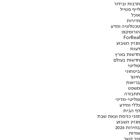
תרבות ובידור
לייף סטייל
אוכל
תיירות
טכנולוגיה ומדע
הורוסקופ
ForReal
מגזין השבוע
דעות
חדשות בארץ
חדשות בעולם
פוליטי
ביטחוני
חינוך
בריאות
משפט
תחבורה
פוליטי-מדיני
כללי ומידע
דף הבית
זמני כניסת וצאת שבת
מגזין השבוע
בחירות 2026
אודות
צור קשר