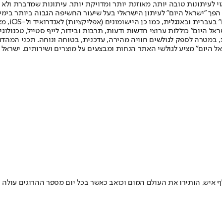
לעיתונות טובה יותר, מאוזנת יותר ומדויקת יותר. עיתונות שמדברת ולא צ
שלום. המהדורה המודפסת הראשונה פורסמה ב-30 ביולי 2007, וב-2010 הפך "ישראל היום" לעיתון הישראלי בעל שי
לחמנוביץ,
ל היום" כוללות ערוצי חדשות ודעות, תרבות ובידור, לייף סטייל, טכנולוגיה
ברית, במטרה לספק לגולשים חוויה מהירה, עדכנית, בטוחה ונוחה. תכני המה
ל היום" מציע לגולשי האתר הנחות ומבצעים על מוצרים ושירותים. ישראל 
ות האדמה בטורקיה וסוריה, שגבו עד כה את חייהם של יותר מ- 25 אלף איש, הותירו את העולם המום וכואב 