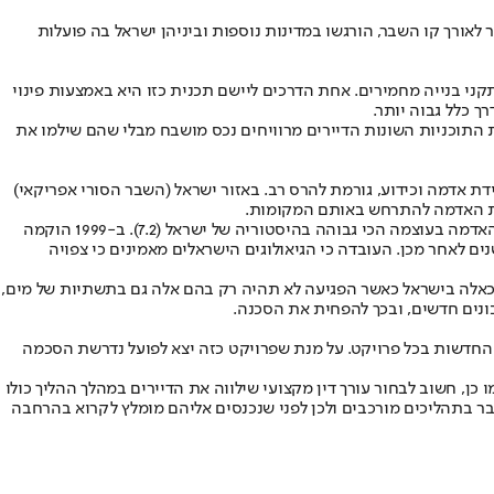
דות אדמה בעוצמות קטנות יותר לאורך קו השבר, הורגשו במדינות נוספות וביניהן ישראל בה פועלות
ני בנייה מחמירים. אחת הדרכים ליישם תכנית כזו היא באמצעות פינוי
ך כלל גבוה יותר.
ת התוכניות השונות הדיירים מרוויחים נכס מושבח מבלי שהם שילמו את
אדמה וכידוע, גורמת להרס רב. באזור ישראל (השבר הסורי אפריקאי)
דות האדמה להתרחש באותם המקומות.
בשנת 1927 רעידת אדמה באזור ים המלח גבתה את חייהם של כ- 500 בני אדם וגרמה להרס של 10,000 בניינים, ובשנת 1995 התחרשה באילת רעידת האדמה בעוצמה הכי גבוהה בהיסטוריה של ישראל (7.2). ב-1999 הוקמה
היערכות לרעידות אדמה ואחת היוזמות שלה הייתה תכנית מתאר ארצית לחיזוק מבנים קיימים בפני רעידות אדמה (תמ”א 38) והיא אושרה 6 שנים לאחר מכן. העובדה כי הגיאולוגים הישראלים מאמינים כי צפויה
דובר על עשרות אלפי מבנים כאלה בישראל כאשר הפגיעה לא תהיה רק בהם אלה גם בתשתיות של מים,
ונים חדשים, ובכך להפחית את הסכנה.
 החדשות בכל פרויקט. על מנת שפרויקט כזה יצא לפועל נדרשת הסכמה
כן, חשוב לבחור עורך דין מקצועי שילווה את הדיירים במהלך ההליך כולו
דובר בתהליכים מורכבים ולכן לפני שנכנסים אליהם מומלץ לקרוא בהרחבה