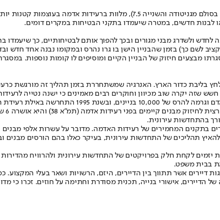
(אחת בעוצמה של 7.8 בסולם מגניטודה והשנייה 7.5), מלוות ברעי
או לבנות חדשים, במטרה שיעמדו בתקני הבטיחות במקרים דומים.
לחדש ולשדרג מבני מגורים ובכך להפוך אותם לבטיחותיים, כך שיעמדו בתק
ציב לשם כך) בזמן שהבניין הישן בו גרו נהרס ובמקומו נבנה אחד חדש ובדר
רתו מבצעים חיזוק של הבניין הקיים ומוסיפים לו קומות נוספות. במסגר
בליבת כדור הארץ. האנרגיה שמשתחררת בזמן תהליך זה מורגשת כרעידת 
שש שזה יקרה שוב מכיוון וחוקרים רבים מאמינים כי ישנה נטייה לרעי
ועדה ל
רך בהתחדשות עירונית
.
ר כאלה שקיבלו היתר בנייה לפני 1980, לרוב אינם עומדים בתקנים המחמירים של רעידות האדמה. מ
האיץ תהליכים של התחדשות עירונית, בעיקר כאלו בהם הורסים מבנים וב
בנת יזמים לקחת חלק בפרויקטים של התחדשות עירונית ולהרוויח מהדירות
את בבית משפט.
 דיירים אשר תתווך בין הדיירים, היזם, הרשויות ושאר בעלי המקצוע. כמו 
ה של הדיירים, אישורי בנייה, תכנית מסודרת וחתימה על חוזים. זכרו כי מ