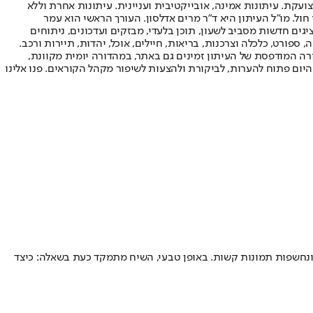
ועקת. עיתונות אמינה, אובייקטיבית ועניינית. עיתונות אחרת וללא
עור החשיפה הגבוה ביותר בימי חול. מו"ל העיתון היא ד"ר מרים אדלסון. העורך הראשי הוא עמר
 והעורך המייסד הוא עמוס רגב. אתרי האינטרנט של "ישראל היום" בעברית ובאנגלית, כמו כן היישומונים (אפליקציות) לאנדרואיד ול-iOS, מציגים חדשות מסביב לשעון, תוכן בלעדי, מבזקים ועדכונים, ניתוחים
, ספורט, כלכלה וצרכנות, בריאות, חיילים, אוכל, יהדות, תיירות ורכב.
דורה המודפסת של העיתון זמינים גם באתר, במהדורה יומית מקוונת,
היום פתוח להערות, לביקורת ולהצעות לשיפור מקהל הקוראים. פנו אלינו
כאשר בכל יום מספר ההרוגים עולה ונחשפות תמונות קשות. באופן טבעי, השיח מתמקד כעת בשאלה: כיצד