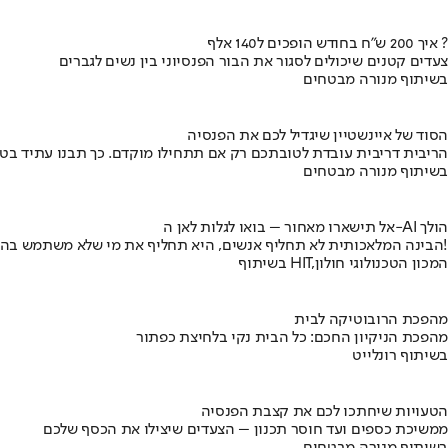
איך 200 ש"ח בחודש הופכים ל140 אלף ?
צעדים קטנים שיכולים לסגור את הבור הפנסיוני בין נשים לגברים
בשיתוף מנורה מבטחים
הסוד של איינשטיין שיגדיל לכם את הפנסיה
הריבית דריבית עובדת לטובתכם רק אם תתחילו מוקדם. כך תבנו עתיד בט
בשיתוף מנורה מבטחים
אל תישארו מאחור – בואו לגלות לאן ה-AI הולך
הבינה המלאכותית לא תחליף אנשים, היא תחליף את מי שלא משתמש בה!
בשיתוף HIT,המכון הטכנולוגי חולון
מהפכת הרובוטיקה לבית
מהפכת הניקיון החכם: כל הבית נקי בלחיצת כפתור
בשיתוף רונלייט
הטעויות שיחתכו לכם את קצבת הפנסיה
ממשיכת כספים ועד חוסר תכנון – הצעדים שיצילו את הכסף שלכם