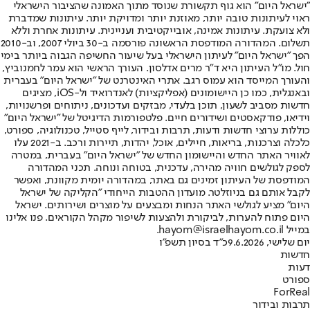
"ישראל היום" הוא גוף תקשורת שנוסד מתוך האמונה שהציבור הישראלי
ראוי לעיתונות טובה יותר, מאוזנת יותר ומדויקת יותר. עיתונות שמדברת
ולא צועקת. עיתונות אמינה, אובייקטיבית ועניינית. עיתונות אחרת וללא
תשלום. המהדורה המודפסת הראשונה פורסמה ב-30 ביולי 2007, וב-2010
הפך "ישראל היום" לעיתון הישראלי בעל שיעור החשיפה הגבוה ביותר בימי
חול. מו"ל העיתון היא ד"ר מרים אדלסון. העורך הראשי הוא עמר לחמנוביץ,
והעורך המייסד הוא עמוס רגב. אתרי האינטרנט של "ישראל היום" בעברית
ובאנגלית, כמו כן היישומונים (אפליקציות) לאנדרואיד ול-iOS, מציגים
חדשות מסביב לשעון, תוכן בלעדי, מבזקים ועדכונים, ניתוחים ופרשנויות,
וידיאו, פודקאסטים ושידורים חיים. פלטפורמות הדיגיטל של "ישראל היום"
כוללות ערוצי חדשות ודעות, תרבות ובידור, לייף סטייל, טכנולוגיה, ספורט,
כלכלה וצרכנות, בריאות, חיילים, אוכל, יהדות, תיירות ורכב. ב-2021 עלו
לאוויר האתר החדש והיישומון החדש של "ישראל היום" בעברית, במטרה
לספק לגולשים חוויה מהירה, עדכנית, בטוחה ונוחה. תכני המהדורה
המודפסת של העיתון זמינים גם באתר, במהדורה יומית מקוונת, ואפשר
לקבל אותם גם בניוזלטר. מועדון ההטבות הייחודי "הקליקה של ישראל
היום" מציע לגולשי האתר הנחות ומבצעים על מוצרים ושירותים. ישראל
היום פתוח להערות, לביקורת ולהצעות לשיפור מקהל הקוראים. פנו אלינו
במייל hayom@israelhayom.co.il.
יום שלישי, 9.6.2026
כ"ד בסיון תשפ"ו
חדשות
דעות
ספורט
ForReal
תרבות ובידור