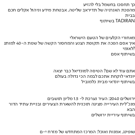
כך תחסכו בחשמל בלי להזיע
מהפכת האנרגיה של תדיראן: שליטה, אבטחת מידע וניהול אקלים חכם
בבית
בשיתוף TADIRAN
מאחורי הקלעים של הטעם הישראלי
איך אסם הפכה את תקופת הצנע והמחסור הקשה של שנות ה-40 למותג
לאומי?
בשיתוף אסם
אתם עוד לא שם? הטיסה למונדיאל כבר יצאה
יונדאי לוקחת אתכם לבמה הכי גדולה בעולם
בשיתוף יונדאי מבית כלמוביל
ירושלים 2040: העיר נערכת ל- 1.5 מליון תושבים
מנכ"לית העירייה מציגה תוכנית להשארת הצעירים ובניית עתיד הדור
הבא
בשיתוף עיריית ירושלים
שופינג, אמנות ואוכל: המרכז המתחדש של מזרח י-ם