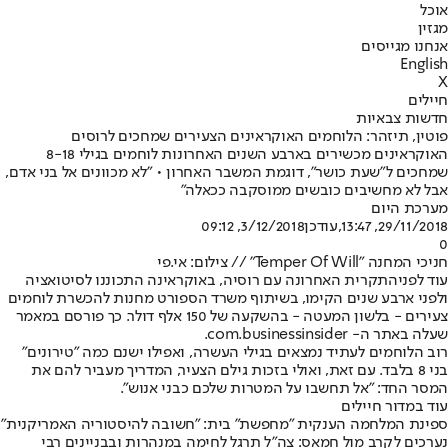
אוכל
מגזין
אנחנו מגייסים
English
X
חיילים
חדשות צבאיות
פוטין, תיזהר: הלוחמים האוקראינים הצעירים שמחכים לרוסים
האוקראינים מכשירים בארבע השנים האחרונות לוחמים בגילי 8-18
שמחכים ל"שעת כושר", דוגמת המשבר האחרון • "לא מכוונים אל בני אדם,
אבל לא מחשיבים כובשים ממוסקבה ככאלה"
מערכת היום
29/11/2018, 13:47
,עודכן
3/12/2018, 09:12
0
חניכי המחנה "Temper Of Will" // צילום: אי.פי
עוד לפני
התקרית האחרונה עם רוסיה
, באוקראינה התכוננו לסיטואציה
ולפני ארבע שנים הקימו, בשיתוף משרד הספורט מחנות להכשרת לוחמים
צעירים - בלשון המעטה - בהשקעה של 150 אלף דולר. כך פורסם במאמר
שעלה באתר ה- com.businessinsider.
רוב הלוחמים לעתיד נמצאים בגילי העשרה, ואפילו ישנם כמה "טירונים"
בני 8 בלבד. עם זאת, ואולי בזכות גילם הצעיר, המדריך מעביר להם את
המסר החד: "אל תחשבו על המטרות שלכם כבני אנוש".
עוד במדור חיילים
ספינת המלחמה הענקית "מחפשת" בית: "חשובה להיסטוריה האמריקנית"
נערכים לקרב מול חמאס: צה"ל תרגל לחימה במנהרות ובבניינים רבי