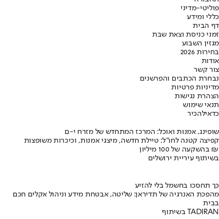
פוליטי-מדיני
כללי ומידע
דף הבית
זמני כניסת וצאת שבת
מגזין השבוע
בחירות 2026
אודות
צור קשר
נבחרת הכתבים והפרשנים
מדיניות פרטיות
הצהרת נגישות
תנאי שימוש
כדאי
להכיר
שופינג, אמנות ואוכל: המרכז המתחדש של מזרח י-ם
קפיצה קטנה לחו"ל: טיילת חדשה, מיצגי אמנות, וכיכרות משופצות
בהשקעה של 100 מיליון ₪
בשיתוף עיריית ירושלים
כך תחסכו בחשמל בלי להזיע
מהפכת האנרגיה של תדיראן: שליטה, אבטחת מידע וניהול אקלים חכם
בבית
בשיתוף TADIRAN