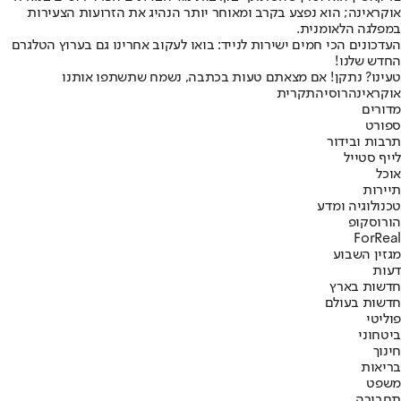
אוקראינה; הוא נפצע בקרב ומאוחר יותר הנהיג את הזרועות הצעירות
במפלגה הלאומנית.
העדכונים הכי חמים ישירות לנייד: בואו לעקוב אחרינו גם בערוץ הטלגרם
החדש שלנו
!
טעינו? נתקן! אם מצאתם טעות בכתבה, נשמח שתשתפו אותנו
אוקראינה
רוסיה
תקרית
מדורים
ספורט
תרבות ובידור
לייף סטייל
אוכל
תיירות
טכנולוגיה ומדע
הורוסקופ
ForReal
מגזין השבוע
דעות
חדשות בארץ
חדשות בעולם
פוליטי
ביטחוני
חינוך
בריאות
משפט
תחבורה