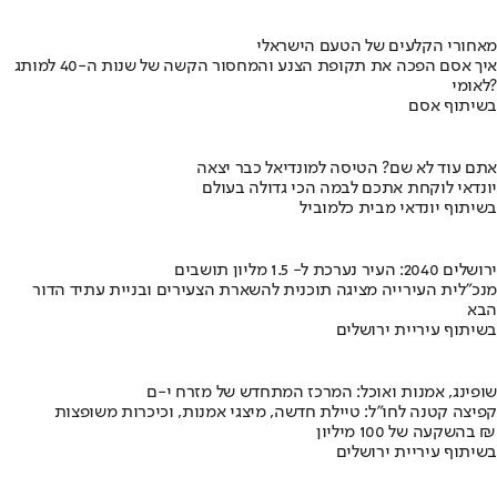
מאחורי הקלעים של הטעם הישראלי
איך אסם הפכה את תקופת הצנע והמחסור הקשה של שנות ה-40 למותג
לאומי?
בשיתוף אסם
אתם עוד לא שם? הטיסה למונדיאל כבר יצאה
יונדאי לוקחת אתכם לבמה הכי גדולה בעולם
בשיתוף יונדאי מבית כלמוביל
ירושלים 2040: העיר נערכת ל- 1.5 מליון תושבים
מנכ"לית העירייה מציגה תוכנית להשארת הצעירים ובניית עתיד הדור
הבא
בשיתוף עיריית ירושלים
שופינג, אמנות ואוכל: המרכז המתחדש של מזרח י-ם
קפיצה קטנה לחו"ל: טיילת חדשה, מיצגי אמנות, וכיכרות משופצות
בהשקעה של 100 מיליון ₪
בשיתוף עיריית ירושלים