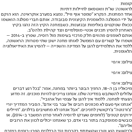
קומות
לראשונה: שו"ת וואטסאפ לחיילות דתיות
אחד המחנות, הנקרא "טמפר אוף וויל", נמצא במערב אוקראינה. הוא הוקם
על ידי המפלגה הלאומנית הקיצונית סבובודה. אותם חברי מפלגה הואשמו
ככאלו שנוקטים באלימות ובגזענות, כשבמחנה הקיץ הזה נהגו בקיץ
האחרון להפיץ תכנים אנטי-מוסלמיים ונגד קהילת הלהט"ב.
אותם לאומנים מהווים חלק מרכזי בעימות מול רוסיה, שפרץ ב-2014 –
ושמרו על קשרים עם הממשל. לאותו מחנה ישנן שתי מטרות: הראשונה,
ללמד את התלמידים להגן על המדינה והשנייה – להפיץ את האידיאולוגיה
הלאומנית.
צילום: אי.פי
צילום: אי.פי
צילום: אי.פי
מיכאליו בן ה-18, החניך הבוגר ביותר במחנה, אמר: "בכל רגע דברים
עלולים להשתבש במדינה שלנו. אנחנו צריכים להיות מוכנים. זה מדוע
הגעתי למחנה. ללמוד איך להגן על עצמי ועל אהוביי".
"אנחנו אף פעם לא מכוונים רובים אל עבר בני אדם", הסביר המדריך יורי
"צ'ורנוטה" צ'רקאשין לחניכים. "אבל אנחנו לא מחשיבים בדלנים, "חיילים
ירוקים קטנים" (לוחמים שערקו לרוסיה לאחר פרוץ המשבר ב-2014), או
כובשים ממוסקבה בתור בני אדם, כך שאנחנו יכולים לכוון את הרובים
אליהם".
צ'רקאשין הוא וטרן שהשתתף בקרבות נגד הבדלנים הפרו-רוסים במזרח