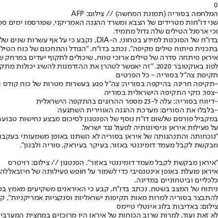
0
המלחמה בסוריה (תמונת המחשה) // צילום: AFP
שני דו"חות מטרידים של הצבא ומשרד ההגנה האמריקני, שפורסמו ימים ספו
וכי ארסנל הטילים שלה גדול מתמיד.
בדו"ח של הסוכנות למידע בטחוני, ה-DIA
בתכנית פיתוח טילים מקיפה", נכתב בדו"ח. "הגודל והתחכום של כוח הטיל
לפוג באוקטובר 2020. "זה יאפשר לטהרן את ההזדמנות להשיג יכולות מתקדמות שעד כה היו מעבר להישג ידה", אמר כריסטיאן סונדרס, מומחה לאיראן ב-DIA.
תקיפת צה"ל בסוריה - כל הפרטים
-
תקיפה חריגה בהיקפה בסוריה: צה"ל פגע בעשרות מטרות של כוח קודס ה
-
צפו: נזקי התקיפה הישראלית בסוריה
-
דיווח בסוריה: עלה ל-23 מספר ההרוגים בהתקפה הישראלית
-
בלבלו את הסורים: מערכת ההגנה האווירית השתגעה
במקביל פורסם שלשום דו"ח נוסף של הפנטגון לסיכום מבצע נחישות טבועה
על פעילות איראן וניסיונותיה לפעול נגד ישראל.
"נוכחותה והתנהגותה של איראן בסוריה לא השתנו באופן משמעותי בעקבות
מבקשת לקבל מעמד דומיננטי באזור, בעיקר בעיראק, סוריה ולבנון".
"איראן מבקשת לקבל מעמד דומיננטי באזור". הפנטגון // צילום: רויטרס
איראן פועלת באופן אינטנסיבי כדי לשמור על חופש פעילותה של חיזבאלל
כלכליים וביטחוניים במדינה.
ניתוח של המצב בשטח, נכתב בדו"ח, קבע כי האיראנים משקיעים מאמץ בפי
להתבצר בסוריה למרות מאות תקיפות ישראליות וסנקציות אמריקניות", ק
צילום: באדיבות בלוג אינטלי טיימס
לא זאת ועוד, למרות שרוב הכוחות של איראן היו מרוכזים במחצית המערבית