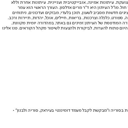
ועקת. עיתונות אמינה, אובייקטיבית ועניינית. עיתונות אחרת וללא
עור החשיפה הגבוה ביותר בימי חול. מו"ל העיתון היא ד"ר מרים אדלסון. העורך הראשי הוא עמר
 והעורך המייסד הוא עמוס רגב. אתרי האינטרנט של "ישראל היום" בעברית ובאנגלית, כמו כן היישומונים (אפליקציות) לאנדרואיד ול-iOS, מציגים חדשות מסביב לשעון, תוכן בלעדי, מבזקים ועדכונים, ניתוחים
, ספורט, כלכלה וצרכנות, בריאות, חיילים, אוכל, יהדות, תיירות ורכב.
דורה המודפסת של העיתון זמינים גם באתר, במהדורה יומית מקוונת,
היום פתוח להערות, לביקורת ולהצעות לשיפור מקהל הקוראים. פנו אלינו
בסוריה ו"מבקשת לקבל מעמד דומיננטי בעיראק, סוריה ולבנון" •