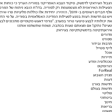
הגבול העיראקי לדמשק. פיקוד הצבא האמריקני בסוריה העריך כי כוחות אי
אלף חברים רשומים ב-2019", הזהירו. יחידות אלו כוללות מליציות פרו-איראניות ביניהן חיזבאללה. הניתוח מתבסס על דיווחים בתקשורת הערבית לפיהן ישראל תקפה אזורים בשליטה פרו-איראנית באמצעות מל"טים.
ויש גם חדשות רעות בנוגע לפעילות המדינה האסלאמית בסוריה. על פי הד
את יכולותיו לבצע פיגועי טרור במערב. "גורמי דאעש מקומיים מתכננים ל
טעינו? נתקן! אם מצאתם טעות בכתבה, נשמח שתשתפו אותנו
איראן
תקיפה בדמשק
תקיפה בעיראק
מדורים
ספורט
תרבות ובידור
לייף סטייל
אוכל
תיירות
טכנולוגיה ומדע
הורוסקופ
ForReal
מגזין השבוע
דעות
חדשות בארץ
חדשות בעולם
פוליטי
ביטחוני
חינוך
בריאות
משפט