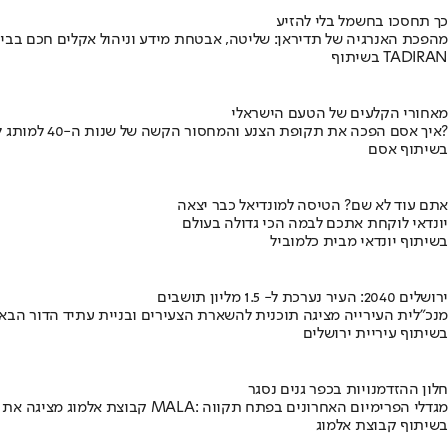
כך תחסכו בחשמל בלי להזיע
מהפכת האנרגיה של תדיראן: שליטה, אבטחת מידע וניהול אקלים חכם בבי
בשיתוף TADIRAN
מאחורי הקלעים של הטעם הישראלי
איך אסם הפכה את תקופת הצנע והמחסור הקשה של שנות ה-40 למותג לאומי?
בשיתוף אסם
אתם עוד לא שם? הטיסה למונדיאל כבר יצאה
יונדאי לוקחת אתכם לבמה הכי גדולה בעולם
בשיתוף יונדאי מבית כלמוביל
ירושלים 2040: העיר נערכת ל- 1.5 מליון תושבים
מנכ"לית העירייה מציגה תוכנית להשארת הצעירים ובניית עתיד הדור הבא
בשיתוף עיריית ירושלים
חלון ההזדמנויות בכפר גנים נסגר
קבוצת אלמוג מציגה את פרויקט MALA: מגדלי הפרימיום האחרונים בפתח תקווה
בשיתוף קבוצת אלמוג