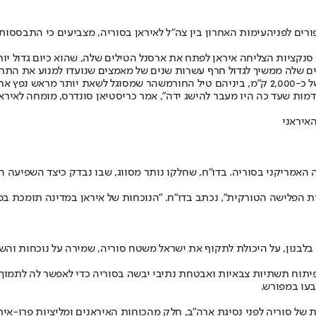
רים לפני
העימות האחרון בין צה"ל לאיראן בסוריה
, מצביעים כי התבססות
, נקבע כי על אף עשרות שנים של סנקציות הצליחה איראן לפתח את ארסנל הטילים שלה, שהוא
ים שלה ממשיך לגדול חרף עשרות שנים של מאמצים שנועדו למנוע את התרח
איראן פיתחה סדרה של טילים ארוכי טווח, שיכולים לתקוף יעדים במרחק של כ-2,000 ק"מ, ביניהם טי
איראני
 האמריקני בסוריה. בדו"ח, שחלקו נותר מסווג, שבו נבדק כיצד השפיעה 
 הפלישה הטורקית", נכתב בדו"ח. "הנוכחות של איראן במדינה תומכת במ
ה בלבנון, על היכולת לתקוף את ישראל משטח סוריה, שמירה על נוכחות 
תוח תשתיות צבאיות ואבטחת נתיבי יבשה בסוריה כדי לאפשר לה לתמוך ב
בעו במפורש.
 של סוריה לפני נסיגת ארה"ב, חלק מהכוחות האיראנים ומליציות פרו-איר