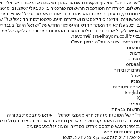
"ישראל היום" הוא גוף תקשורת שנוסד מתוך האמונה שהציבור הישראלי ראוי 
ת
ופרשנויות, וידיאו, פודקאסטים ושידורים חיים. פלטפורמות הדיגיטל של "ישרא
ב-2021 עלו לאוויר האתר החדש והיישומון החדש של "ישראל היום" בע
ואפשר לקבל אותם גם בניוזלטר. מועדון ההטבות הייחודי "הקליקה של ישרא
במייל hayom@israelhayom.co.il.
יום רביעי, 10.6.2026
כ"ה בסיון תשפ"ו
חדשות
דעות
ספורט
ForReal
תרבות ובידור
אוכל
מגזין
אנחנו מגייסים
English
X
חיילים
חדשות צבאיות
דו"ח של הפנטגון מזהיר: חרף מאמצי ישראל – איראן מתבססת בסוריה
משרד ההגנה האמריקני חשף כי איראן מחזיקה בארסנל הטילים הגדול במזרח
בנוסף: דאעש מתבסס מחדש בסוריה, ומעוניין לבצע פיגועים
חנן גרינווד
יוני הרש
21/11/2019, 07:57
,עודכן
21/11/2019, 10:37