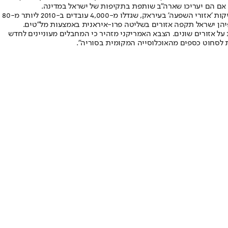
, אם הם יעריכו שארה"ב שותפת בתקיפות של ישראל במדינה.
הפעילות האיראנית לא מצטמצמת רק לסוריה. בדו"ח הובא ניתוח של המרכז ללוחמה בטרור של בסיס ווסט פוינט. "יחידות שמגובות על ידי איראן מחזיקות 'אזורי השפעה' בעיראק, שגדלו מ-4,000 עובדים ב-2010 ליותר מ-80
ל אזורים שונים. הצבא האמריקני מזהיר כי המחבלים מעוניינים לחדש
ת לסחוט כספים מהאוכלוסייה המקומית בסוריה".