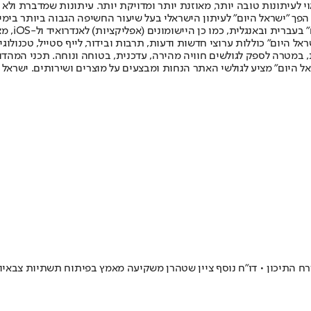
לעיתונות טובה יותר, מאוזנת יותר ומדויקת יותר. עיתונות שמדברת ולא צ
שלום. המהדורה המודפסת הראשונה פורסמה ב-30 ביולי 2007, וב-2010 הפך "ישראל היום" לעיתון הישראלי בעל שי
לחמנוביץ,
ל היום" כוללות ערוצי חדשות ודעות, תרבות ובידור, לייף סטייל, טכנולוגיה
ברית, במטרה לספק לגולשים חוויה מהירה, עדכנית, בטוחה ונוחה. תכני המה
ל היום" מציע לגולשי האתר הנחות ומבצעים על מוצרים ושירותים. ישראל 
 התיכון • דו"ח נוסף ציין שטהרן משקיעה מאמץ בפיתוח תשתיות צבאיות 