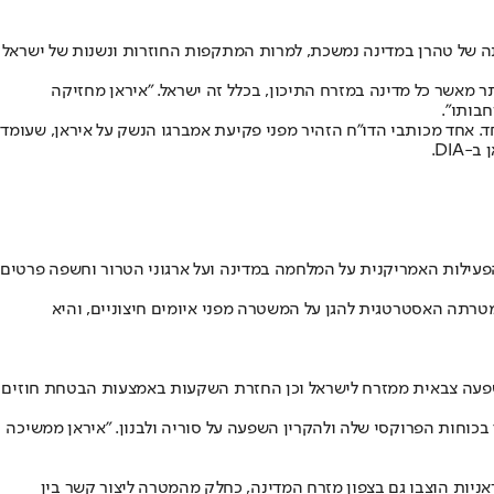
ה של טהרן במדינה נמשכת, למרות המתקפות החוזרות ונשנות של ישראל
 כיום גדול יותר מאשר כל מדינה במזרח התיכון, בכלל זה ישראל. "איראן מחזיקה
בותו".
ל החורמשהר שמסוגל לשאת יותר מראש נפץ אחד. אחד מכותבי הדו"ח הזהיר מפני פקיעת אמברגו הנשק על איראן, שעומד
הפעילות האמריקנית על המלחמה במדינה ועל ארגוני הטרור וחשפה פרטים
טרתה האסטרטגית להגן על המשטרה מפני איומים חיצוניים, והיא
והשפעה צבאית ממזרח לישראל וכן החזרת השקעות באמצעות הבטחת חוזים
כוחות הפרוקסי שלה ולהקרין השפעה על סוריה ולבנון. "איראן ממשיכה
אניות הוצבו גם בצפון מזרח המדינה, כחלק מהמטרה ליצור קשר בין