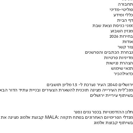
תחבורה
פוליטי-מדיני
כללי ומידע
דף הבית
זמני כניסת וצאת שבת
מגזין השבוע
בחירות 2026
אודות
צור קשר
נבחרת הכתבים והפרשנים
מדיניות פרטיות
הצהרת נגישות
תנאי שימוש
כדאי
להכיר
ירושלים 2040: העיר נערכת ל- 1.5 מליון תושבים
מנכ"לית העירייה מציגה תוכנית להשארת הצעירים ובניית עתיד הדור הבא
בשיתוף עיריית ירושלים
חלון ההזדמנויות בכפר גנים נסגר
קבוצת אלמוג מציגה את פרויקט MALA: מגדלי הפרימיום האחרונים בפתח תקווה
בשיתוף קבוצת אלמוג