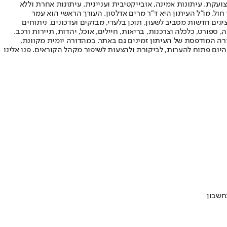
ועקת. עיתונות אמינה, אובייקטיבית ועניינית. עיתונות אחרת וללא
עור החשיפה הגבוה ביותר בימי חול. מו"ל העיתון היא ד"ר מרים אדלסון. העורך הראשי הוא עמר
 והעורך המייסד הוא עמוס רגב. אתרי האינטרנט של "ישראל היום" בעברית ובאנגלית, כמו כן היישומונים (אפליקציות) לאנדרואיד ול-iOS, מציגים חדשות מסביב לשעון, תוכן בלעדי, מבזקים ועדכונים, ניתוחים
, ספורט, כלכלה וצרכנות, בריאות, חיילים, אוכל, יהדות, תיירות ורכב.
דורה המודפסת של העיתון זמינים גם באתר, במהדורה יומית מקוונת,
היום פתוח להערות, לביקורת ולהצעות לשיפור מקהל הקוראים. פנו אלינו
חשבון