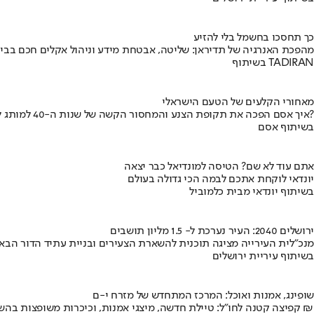
כך תחסכו בחשמל בלי להזיע
מהפכת האנרגיה של תדיראן: שליטה, אבטחת מידע וניהול אקלים חכם בבי
בשיתוף TADIRAN
מאחורי הקלעים של הטעם הישראלי
איך אסם הפכה את תקופת הצנע והמחסור הקשה של שנות ה-40 למותג לאומי?
בשיתוף אסם
אתם עוד לא שם? הטיסה למונדיאל כבר יצאה
יונדאי לוקחת אתכם לבמה הכי גדולה בעולם
בשיתוף יונדאי מבית כלמוביל
ירושלים 2040: העיר נערכת ל- 1.5 מליון תושבים
מנכ"לית העירייה מציגה תוכנית להשארת הצעירים ובניית עתיד הדור הבא
בשיתוף עיריית ירושלים
שופינג, אמנות ואוכל: המרכז המתחדש של מזרח י-ם
קפיצה קטנה לחו"ל: טיילת חדשה, מיצגי אמנות, וכיכרות משופצות בהשקעה של 100 מיליון ₪