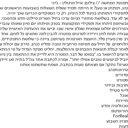
תמונת המחשה // צילום: אייל מרגולין - ג'יני
נהג, תותחן או טען? זו הייתה תמיד שאלת השאלות בשבועות הראשונים של
לתפקידי התותחן בניגוד לכל היגיון, רק כי המפקדים הכריעו שכך יהיה.
אך לא עוד. בשלושת מחזורי הגיוס ערכו בחיל השריון פיילוט חדש ומהפכנ
ובשיזפון ניתחו את תפקידי המקצועות בטנק ופיתחו יום מיון שאותו עובר
הטירונים ימלאו עצמאית שאלון אישי, שבו יביעו את ההעדפה האישית שלהם
עבודה תחת לחץ וירידה לפרטים במטרה להבין למה מתאים כל לוחם. אחד המ
רב סרן מעיין פלד, היועצת הארגונית בשיזפון, ציינה כי שלושת התפקיד
הלוחמים. על חייל עם תפיסה מרחבית טובה נמליץ כנהג, טירון עם יכולת עב
לאחר קבלת תוצאות המבחנים וההמלצות, יחליט מפקד הגדוד על פי ההתאמה
ורוצים להישאר בו. "בסופו של דבר, המטרה היא לדייק את ההתאמה בין גיו
יוביל לביצועים טובים אפילו יותר", אמרה לכתבת אתר צה"ל בתיה ואן זיידן.
טעינו? נתקן! אם מצאתם טעות בכתבה, נשמח שתשתפו אותנו
טירונות
נהג
מדורים
ספורט
תרבות ובידור
לייף סטייל
אוכל
תיירות
טכנולוגיה ומדע
הורוסקופ
ForReal
מגזין השבוע
דעות