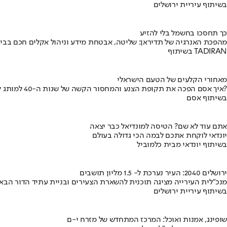
בשיתוף עיריית ירושלים
כך תחסכו בחשמל בלי להזיע
מהפכת האנרגיה של תדיראן: שליטה, אבטחת מידע וניהול אקלים חכם בבי
בשיתוף TADIRAN
מאחורי הקלעים של הטעם הישראלי
איך אסם הפכה את תקופת הצנע והמחסור הקשה של שנות ה-40 למותג לאומי?
בשיתוף אסם
אתם עוד לא שם? הטיסה למונדיאל כבר יצאה
יונדאי לוקחת אתכם לבמה הכי גדולה בעולם
בשיתוף יונדאי מבית כלמוביל
ירושלים 2040: העיר נערכת ל- 1.5 מליון תושבים
מנכ"לית העירייה מציגה תוכנית להשארת הצעירים ובניית עתיד הדור הבא
בשיתוף עיריית ירושלים
שופינג, אמנות ואוכל: המרכז המתחדש של מזרח י-ם