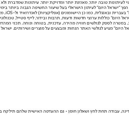
לעיתונות טובה יותר, מאוזנת יותר ומדויקת יותר. עיתונות שמדברת ולא צ
שלום. המהדורה המודפסת הראשונה פורסמה ב-30 ביולי 2007, וב-2010 הפך "ישראל היום" לעיתון הישראלי בעל שי
לחמנוביץ,
ל היום" כוללות ערוצי חדשות ודעות, תרבות ובידור, לייף סטייל, טכנולוגיה
ברית, במטרה לספק לגולשים חוויה מהירה, עדכנית, בטוחה ונוחה. תכני המה
ל היום" מציע לגולשי האתר הנחות ומבצעים על מוצרים ושירותים. ישראל 
עדינה, עבודה תחת לחץ ושאלון חוסן • גם ההעדפה האישית שלהם תילקח ב