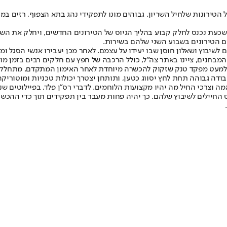
 הטירונות של
חיל השריון
. גבוהים מונו לתפקידי נהג בתא הצפוף, רזים במי
י, שכעת נכנס לחלק קבוע בהליך הגיוס של הטירונים החדשים, ויחלק את ה
ים הטירונים בשבוע השני שלהם בשירות.
 לשיבוץ ושאלון חוסן שבו יעידו על עצמם. לאחר מכן יעבירו אנשי הסגל 
בחנים, ציינו באתר צה"ל, כולל הרכבה של חפץ עם חלקים רבים בזמן מוג
ים, למעט מפקד טנק שזקוק להכשרה מיוחדת לאחר האימון המתקדם, מתחלק
ודה גבוהה תחת לחץ יסווג כטען, ותותחן יצטרך יכולות טכניות ומוטוריקה
 וצרכי החיל מה יהיו מקצועות הלוחמים. לדברי רס"ן פלד, בפיילוטים ש
ס החיילים לשיבוץ שלהם. כך יהיה פחות מעבר בין תפקידים תוך כדי ההכש