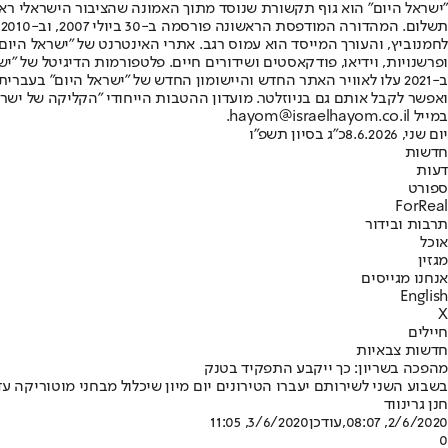
"ישראל היום" הוא גוף תקשורת שנוסד מתוך האמונה שהציבור הישראלי ראוי 
ת
ופרשנויות, וידיאו, פודקאסטים ושידורים חיים. פלטפורמות הדיגיטל של "ישרא
ב-2021 עלו לאוויר האתר החדש והיישומון החדש של "ישראל היום" בע
ואפשר לקבל אותם גם בניוזלטר. מועדון ההטבות הייחודי "הקליקה של ישרא
במייל hayom@israelhayom.co.il.
יום שני, 8.6.2026
כ"ג בסיון תשפ"ו
חדשות
דעות
ספורט
ForReal
תרבות ובידור
אוכל
מגזין
אנחנו מגייסים
English
X
חיילים
חדשות צבאיות
מהפכה בשריון: כך ייקבע התפקיד בטנק
בשבוע השני לשירותם יעברו הטירונים יום מיון שיכלול מבחני מוטוריקה 
חנן גרינווד
2/6/2020, 08:07
,עודכן
3/6/2020, 11:05
0