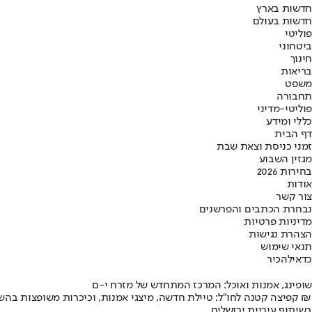
חדשות בארץ
חדשות בעולם
פוליטי
ביטחוני
חינוך
בריאות
משפט
תחבורה
פוליטי-מדיני
כללי ומידע
דף הבית
זמני כניסת וצאת שבת
מגזין השבוע
בחירות 2026
אודות
צור קשר
נבחרת הכתבים והפרשנים
מדיניות פרטיות
הצהרת נגישות
תנאי שימוש
כדאי
להכיר
שופינג, אמנות ואוכל: המרכז המתחדש של מזרח י-ם
קפיצה קטנה לחו"ל: טיילת חדשה, מיצגי אמנות, וכיכרות משופצות בהשקעה של 100 מיליון ₪
בשיתוף עיריית ירושלים