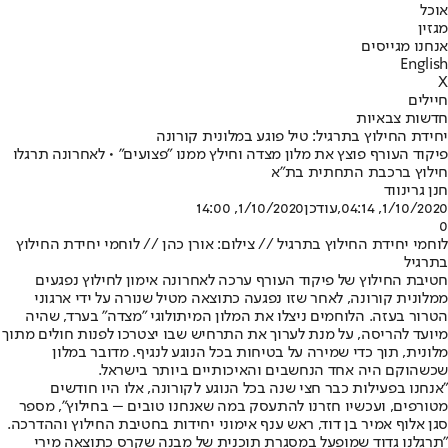
אוכל
מגזין
אנחנו מגייסים
English
X
חיילים
חדשות צבאיות
יחידת החילוץ בתרגיל: טיל פוגע במלונית קורונה
פיקוד העורף פוצץ את מלון מצדה וחילץ ממנו "פצועים" • לאחרונה תרגלו
חילוץ ברכבת התחתית בת"א
חנן גרינווד
1/10/2020, 04:14
,עודכן
1/10/2020, 14:00
0
לוחמי יחידת החילוץ בתרגיל // צילום: אורן כהן // לוחמי יחידת החילוץ
בתרגיל
חטיבת החילוץ של פיקוד העורף ערכה לאחרונה אימון לחילוץ נפגעים
ממלונית קורונה, לאחר שזו נפגעה כתוצאה מטיל שנורה על ידי ארגוני
הטרור בעזה. הלוחמים ניצלו את המלון המיתולוגי "מצדה" בערד, שהיה
מיועד להריסה, על מנת לערוך את התרחיש שבו יצטרכו לפנות חולים מתוך
מלונית, תוך כדי שמירה על בטיחות בכל הנוגע לנגיף. מדובר במלון
שכשהוקם היה אחד הנחשבים והאיכותיים ביותר בישראל.
"אנחנו בפעילות כבר חצי שנה בכל הנוגע לקורונה, אלו היו חודשים
מטורפים, ועכשיו חזרנו להתעסק במה שאנחנו טובים – בחילוץ", מספר
סגן אלוף אמיר בן דוד, ראש ענף אימוני יחידות בחטיבת החילוץ וההדרכה.
"תרגלנו גדוד שמופעל במסגרת תוכנית של מבנה שקרס כתוצאה מירי