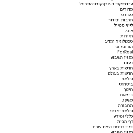
ערד
פיקוד העורף
קורונה
תרגיל
מדורים
ספורט
תרבות ובידור
לייף סטייל
אוכל
תיירות
טכנולוגיה ומדע
הורוסקופ
ForReal
מגזין השבוע
דעות
חדשות בארץ
חדשות בעולם
פוליטי
ביטחוני
חינוך
בריאות
משפט
תחבורה
פוליטי-מדיני
כללי ומידע
דף הבית
זמני כניסת וצאת שבת
מגזין השבוע