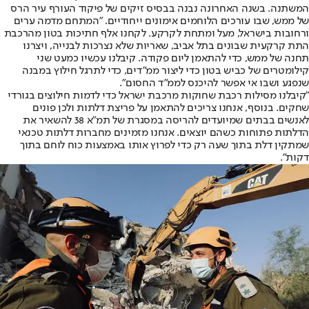
המשתנה. בשנה האחרונה נבנה בבסיס זיקים של פיקוד העורף עיר הרס
של ממש, שבו עורכים הלוחמים אימונים ייחודיים. "המתחם מדמה ערים
ורחובות בישראל, מעל ומתחת לקרקע. לקחנו אלף חתיכות בטון מהרכבת
התת קרקעית שבונים בתל אביב, שאריות שלא נצרכות לבנייה, ויצרנו
תחנה של ממש, כדי להתאמן ליום פקודה. קיבלנו עכשיו כמעט שני
קילומטרים של כביש בטון כדי ליצור ממ"דים, כדי לתרגל חילוץ במבנה
שנפגע ושבו אי אפשר להיכנס לממ"ד החסום".
"קיבלנו מסילות רכבת שחוקות מרכבת ישראל כדי לדמות חילוצים בגורדי
שחקים. בנוסף, אנחנו צריכים להתאמן על פריצת דלתות ולכן פונים
לאנשים בבתים שמיועדים להריסה במסגרת של תמ"א 38 להשאיר את
הדלתות פתוחות כשהם יוצאים. אנחנו מזמינים מחברות דלתות טכנאי
שמתקין דלת בתוך שעה רק כדי לפרוץ אותו באמצעות כוח לוחם בתוך
דקות".