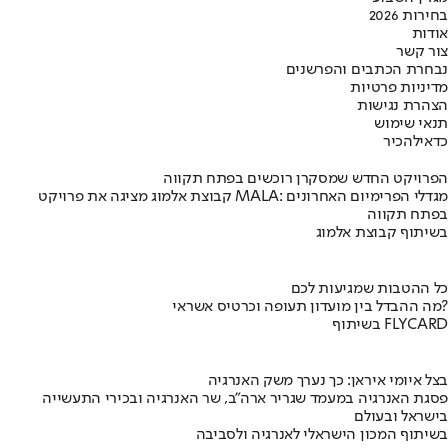
בחירות 2026
אודות
צור קשר
נבחרת הכתבים והפרשנים
מדיניות פרטיות
הצהרת נגישות
תנאי שימוש
כדאי
להכיר
הפרויקט החדש שמסקרן רוכשים בפתח תקווה
קבוצת אלמוג מציגה את פרויקט MALA: מגדלי הפרימיום האחרונים
בפתח תקווה
בשיתוף קבוצת אלמוג
כל ההטבות שמגיעות לכם
מה ההבדל בין מועדון תעופה וכרטיס אשראי?
בשיתוף FLYCARD
בצל איומי איראן: כך נערך משק האנרגיה
פסגת האנרגיה במעמד שגריר ארה"ב, שר האנרגיה ובכירי התעשייה
בישראל ובעולם
בשיתוף המכון הישראלי לאנרגיה ולסביבה