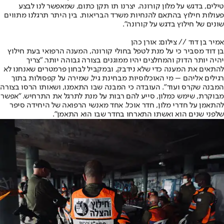
טילים, בדגש על מלון קורונה. יצרנו תו תקן כתום, שמאפשר לנו לבצע
פעולות חילוץ בהתאם להנחיות משרד הבריאות. בין היתר תרגלנו מתווים
שונים של חילוץ בדגש על קורונה".
אמיר בן דוד // צילום: אורן כהן
בן דוד מסביר כי על מנת לטפל בחולי קורונה, המענה הרפואי בעת חילוץ
יהיה יותר הדוק והמחלצים יהיו ממוגנים בצורה גבוהה יותר. "צריך
להתאים את המענה כדי שלא נידבק, ובמקביל לבחון פרמטרים שאנחנו לא
רגילים אליהם – מי האוכלוסיות מבחינת גיל, שמירה על קפסולות בתוך
המבנה שקרס ועוד". העובדה כי המבנה שבו התאמנו, ושאותו הרסו בצורה
מבוקרת, שימש כמלון, סייע להם רבות על מנת לתרגל את התרחיש. "אפשר
להתאמן על חדרי מלון, חדר אוכל. אחד מאנשי הרפואה של היחידה סיפר
שלפני שנים הוא ואשתו התארחו בחדר שבו הוא התאמן".