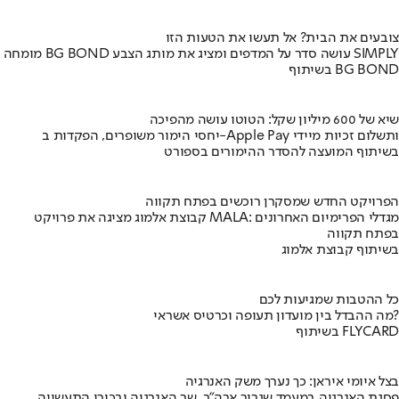
צובעים את הבית? אל תעשו את הטעות הזו
מומחה BG BOND עושה סדר על המדפים ומציג את מותג הצבע SIMPLY
בשיתוף BG BOND
שיא של 600 מיליון שקל: הטוטו עושה מהפיכה
יחסי הימור משופרים, הפקדות ב-Apple Pay ותשלום זכיות מיידי
בשיתוף המועצה להסדר ההימורים בספורט
הפרויקט החדש שמסקרן רוכשים בפתח תקווה
קבוצת אלמוג מציגה את פרויקט MALA: מגדלי הפרימיום האחרונים
בפתח תקווה
בשיתוף קבוצת אלמוג
כל ההטבות שמגיעות לכם
מה ההבדל בין מועדון תעופה וכרטיס אשראי?
בשיתוף FLYCARD
בצל איומי איראן: כך נערך משק האנרגיה
פסגת האנרגיה במעמד שגריר ארה"ב, שר האנרגיה ובכירי התעשייה