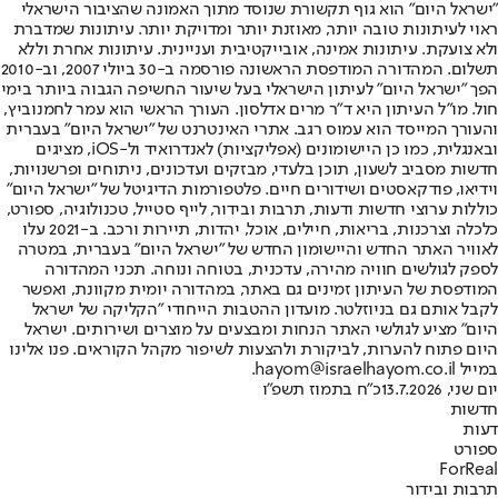
"ישראל היום" הוא גוף תקשורת שנוסד מתוך האמונה שהציבור הישראלי
ראוי לעיתונות טובה יותר, מאוזנת יותר ומדויקת יותר. עיתונות שמדברת
ולא צועקת. עיתונות אמינה, אובייקטיבית ועניינית. עיתונות אחרת וללא
תשלום. המהדורה המודפסת הראשונה פורסמה ב-30 ביולי 2007, וב-2010
הפך "ישראל היום" לעיתון הישראלי בעל שיעור החשיפה הגבוה ביותר בימי
חול. מו"ל העיתון היא ד"ר מרים אדלסון. העורך הראשי הוא עמר לחמנוביץ,
והעורך המייסד הוא עמוס רגב. אתרי האינטרנט של "ישראל היום" בעברית
ובאנגלית, כמו כן היישומונים (אפליקציות) לאנדרואיד ול-iOS, מציגים
חדשות מסביב לשעון, תוכן בלעדי, מבזקים ועדכונים, ניתוחים ופרשנויות,
וידיאו, פודקאסטים ושידורים חיים. פלטפורמות הדיגיטל של "ישראל היום"
כוללות ערוצי חדשות ודעות, תרבות ובידור, לייף סטייל, טכנולוגיה, ספורט,
כלכלה וצרכנות, בריאות, חיילים, אוכל, יהדות, תיירות ורכב. ב-2021 עלו
לאוויר האתר החדש והיישומון החדש של "ישראל היום" בעברית, במטרה
לספק לגולשים חוויה מהירה, עדכנית, בטוחה ונוחה. תכני המהדורה
המודפסת של העיתון זמינים גם באתר, במהדורה יומית מקוונת, ואפשר
לקבל אותם גם בניוזלטר. מועדון ההטבות הייחודי "הקליקה של ישראל
היום" מציע לגולשי האתר הנחות ומבצעים על מוצרים ושירותים. ישראל
היום פתוח להערות, לביקורת ולהצעות לשיפור מקהל הקוראים. פנו אלינו
במייל hayom@israelhayom.co.il.
יום שני, 13.7.2026
כ"ח בתמוז תשפ"ו
חדשות
דעות
ספורט
ForReal
תרבות ובידור