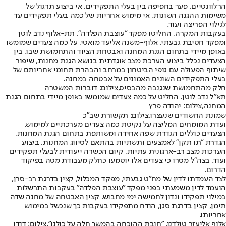
הרלוונטיים, פער בחפיפה בין בעלי התפקידים, אי ביצוע תרגול של
משימות ההגנה השונות, אי מימוש אחריות של כמה בעלי תפקידים עד
לגילוי הפריצה ועוד.
בעקבות המקרה, החליטו מפקד "עוצבת הפלדה", תת-אלוף נדב לוטן
ומפקד חטיבת גבעתי, אלוף-משנה אליעד מואטי, על כמה צעדים שמומשו
באופן מיידי בתחום הגנת המחנה ואבטחת הציוד והתחמושת שבו. בין
הצעדים נכלל ביצוע הערכת מצב אוגדתית בנושא הגנת מחנות, שיפור
שיתוף הפעולה עם גופי הביטחון במרחב והבהרת תחומי אחריותם של
בעלי התפקידים השונים האמונים על אבטחה במחנה.
חלק מהתחמושת שנגנבה מהבסיס,צילום: דוברות המשטרה
תא"ל נדב לוטן. החליט על כמה צעדים שמומשו באופן מיידי בתחום הגנת
המחנה,צילום: יהודה פרץ
שמונת החשודים שנעצרו,צילום: תקשורת שב"כ
ועדת המומחים המליצה על נקיטת כמה צעדים מערכתיים למימוש.
הצעדים כוללים הגדרת שפה אחידה ומשותפת בתחום הגנת המחנות,
הגדרת "תו תקן" לאמצעים ותשתיות בהתאם לסיווג המחנות, ביצוע
הערכות מצב רב-ארגונית עתיות, קיום הכשרה ייעודית לבעלי תפקידים
ועוד. בצה"ל מסרו כי צעדים אלו יוטמעו כחלק מעבודת מטה בפיקוד
הדרום.
לצד העמדתו לדין של מח"ט גבעתי, מפקד המכלול, קצין בדרגת רב-סרן,
הועמד לדין משמעתי בפני מפקד "עוצבת הפלדה" בעקבות התרשלות
במילוי תפקידו ונדון לחמישה ימי מחבוש. קצין האבטחה של מחנה שדה
תימן, קצין בדרגת סגן, הודח מתפקידו בעקבות כך שנכשל במימוש
אחריותו.
אלוף אליעזר טולדנו. "חובת ההוכחה בהמשך חלה על כולנו",צילום: דודו