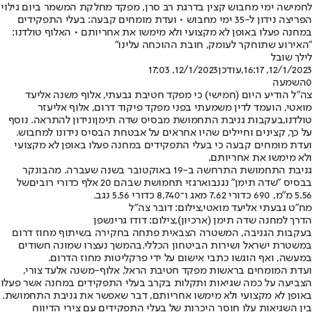
לחמישה ימי מחבוש קצין בדרגת רב סרן, מפקד מחלקת המשמר ביום גילוי
הפריצה נידון ל-35 ימי מחבוש • ועדת מומחים קבעה: בעלי התפקידים
במחנה פעלו באופן לא מקצועי ולא מימשו את אחריותם • האלוף טולדנו:
"האירוע שתוחקר לעומק, חובת ההוכחה עלינו"
לילך שובל
12/1/2023, 16:17
,עודכן
12/1/2023, 17:03
0
השמעה
צה"ל הודיע היום (חמישי) כי מפקד חטיבת גבעתי, אלוף משנה אליעד
מואטי, הועמד לדין משמעתי בפני מפקד פיקוד דרום, אלוף אליעזר
טולדנו,
בעקבות גניבת התחמושת מבסיס שדה תימן
ונידון להתראה. נוסף
על כך, קצינים וחיילים שהיו אחראים על אבטחת הבסיס נידונו למחבוש.
ועדת מומחים קבעה כי בעלי התפקידים במחנה פעלו באופן לא מקצועי
ולא מימשו את אחריותם.
גניבת התחמושת התרחשה ב-19 באוקטובר בשנה שעברה. מהבונקר
בבסיס "שדה תימן" נגנבו
ארגזי תחמושת שבהם 20 אלף כדורי רובים
של
5.56 מ"מ, 690 כדורי 7.62 מאג ו־8,740 כדורי 5.56 נגב.
מח"ט גבעתי אליעד מואטי,צילום: דובר צה"ל
הדרך למחנה שדה תימן (ארכיון),צילום: דודו גרינשפן
בעקבות הגניבה, המשטרה הצבאית פתחה בחקירה בשיתוף מחוז דרום
במשטרת ישראל ושירות הביטחון הכללי.
בהמשך נעצרו שמונה חשודים
במעשה
, ואף הוגשו כתבי אישום על ידי פרקליטות מחוז הדרום.
ועדת המומחים בראשות מפקד חטיבת הראל, אלוף-משנה אלעד צורי,
הצביעה על כמה שגיאות ותקלות בקרב בעלי התפקידים במחנה אשר פעלו
באופן לא מקצועי ולא מימשו אחריותם, דבר שאפשר את גניבת התחמושת.
בין השגיאות עלו חוסר היכרות של בעלי התפקידים עם צירי הדיווח