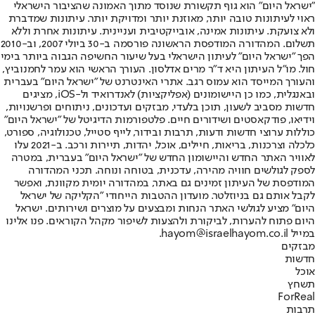
"ישראל היום" הוא גוף תקשורת שנוסד מתוך האמונה שהציבור הישראלי
ראוי לעיתונות טובה יותר, מאוזנת יותר ומדויקת יותר. עיתונות שמדברת
ולא צועקת. עיתונות אמינה, אובייקטיבית ועניינית. עיתונות אחרת וללא
תשלום. המהדורה המודפסת הראשונה פורסמה ב-30 ביולי 2007, וב-2010
הפך "ישראל היום" לעיתון הישראלי בעל שיעור החשיפה הגבוה ביותר בימי
חול. מו"ל העיתון היא ד"ר מרים אדלסון. העורך הראשי הוא עמר לחמנוביץ,
והעורך המייסד הוא עמוס רגב. אתרי האינטרנט של "ישראל היום" בעברית
ובאנגלית, כמו כן היישומונים (אפליקציות) לאנדרואיד ול-iOS, מציגים
חדשות מסביב לשעון, תוכן בלעדי, מבזקים ועדכונים, ניתוחים ופרשנויות,
וידיאו, פודקאסטים ושידורים חיים. פלטפורמות הדיגיטל של "ישראל היום"
כוללות ערוצי חדשות ודעות, תרבות ובידור, לייף סטייל, טכנולוגיה, ספורט,
כלכלה וצרכנות, בריאות, חיילים, אוכל, יהדות, תיירות ורכב. ב-2021 עלו
לאוויר האתר החדש והיישומון החדש של "ישראל היום" בעברית, במטרה
לספק לגולשים חוויה מהירה, עדכנית, בטוחה ונוחה. תכני המהדורה
המודפסת של העיתון זמינים גם באתר, במהדורה יומית מקוונת, ואפשר
לקבל אותם גם בניוזלטר. מועדון ההטבות הייחודי "הקליקה של ישראל
היום" מציע לגולשי האתר הנחות ומבצעים על מוצרים ושירותים. ישראל
היום פתוח להערות, לביקורת ולהצעות לשיפור מקהל הקוראים. פנו אלינו
במייל hayom@israelhayom.co.il.
מבזקים
חדשות
אוכל
תשחץ
ForReal
תרבות