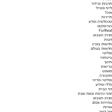
תרבות ובידור
לייף סטייל
אוכל
תיירות
טכנולוגיה ומדע
הורוסקופ
ForReal
מגזין השבוע
דעות
חדשות בארץ
חדשות בעולם
פוליטי
ביטחוני
חינוך
בריאות
משפט
תחבורה
פוליטי-מדיני
כללי ומידע
דף הבית
זמני כניסת וצאת שבת
מגזין השבוע
בחירות 2026
אודות
צור קשר