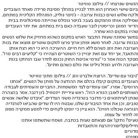
הנשים שנרצחו // צילום: טוויטר
ביום שישי האחרון הוא חדר לבניין במהלך מסיבת פרידה מאחד העובדים
ולקח שלוש נשים כבנות ערובה - ג'ניפר גוליק, המנהלת הקלינית במתחם,
שסילקה אותו מהמקום בעבר, ג'ניפר גונזלס שהייתה פסיכולוגית בבית
הדיור המוגן וכריסטין לובר שעבדה כאם בית במתחם. את יתר העובדים
שהיו במקום הוא שחרר.
במשך שמונה שעות התבצר האיש במקום כשהוא מחזיק את שלוש הנשים
כבנות ערובה. לאחר משא ומתן ארוך פרצו למקום שוטרים ומצאו את בנות
הערובה ואת וונג כשהם ללא רוח חיים. ההערכה היא כי הוא רצח אותן
והתאבד, אך יחד עם זאת יצויין כי השוטרים הצהירו כי "קליעים רבים נורו".
מפקד הכוח אמר כי "גורמי אכיפת החוק נכנסו לחדר שבו הוחזקו בנות
הערובה ולרוע המזל גילינו את כולם כשהם מתים".
"גיבור עם שדים". הרוצח אלברט וונג // צילום: מתוך טוויטר
העובדים במקום קיבלו בהלם את ההודעה על מותן של הנשים. "אנחנו
הרוסים", אמרו. "אנו עומדים לצד המשפחות, החברים והעמיתים לעבודה
השותפים לאובן הנורא הזה". ראש עיריית יינטוויל, ג'ון דנבר, אמר בהצהרה
שנתן לעיתונאים כי מדובר בטרגדיה משני הצדדים. "איבדנו שלושה אנשים
טובים, וכן את אחד הגיבורים שלנו, שבטח היו לו שדים שהביאו לטרגדיה
הנוראה שכולנו חווינו". הוא ציין כי יופקו לקחים כדי למנוע ממקרה מסוג
זה לחזור על עצמו.
טעינו? נתקן! אם מצאתם טעות בכתבה, נשמח שתשתפו אותנו
חיילים
קליפורניה
רצח והתאבדות
מדורים
ספורט