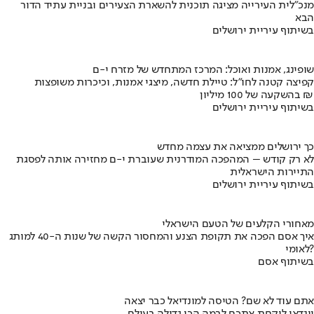
מנכ"לית העירייה מציגה תוכנית להשארת הצעירים ובניית עתיד הדור
הבא
בשיתוף עיריית ירושלים
שופינג, אמנות ואוכל: המרכז המתחדש של מזרח י-ם
קפיצה קטנה לחו"ל: טיילת חדשה, מיצגי אמנות, וכיכרות משופצות
בהשקעה של 100 מיליון ₪
בשיתוף עיריית ירושלים
כך ירושלים ממציאה את עצמה מחדש
לא רק קודש – המהפכה המודרנית שעוברת י-ם מחזירה אותה לפסגת
התיירות הישראלית
בשיתוף עיריית ירושלים
מאחורי הקלעים של הטעם הישראלי
איך אסם הפכה את תקופת הצנע והמחסור הקשה של שנות ה-40 למותג
לאומי?
בשיתוף אסם
אתם עוד לא שם? הטיסה למונדיאל כבר יצאה