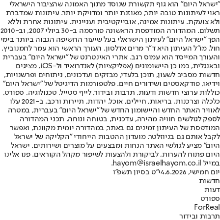
"ישראל היום" הוא גוף תקשורת שנוסד מתוך האמונה שהציבור הישראלי
ראוי לעיתונות טובה יותר, מאוזנת יותר ומדויקת יותר. עיתונות שמדברת
ולא צועקת. עיתונות אמינה, אובייקטיבית ועניינית. עיתונות אחרת וללא
תשלום. המהדורה המודפסת הראשונה פורסמה ב-30 ביולי 2007, וב-2010
הפך "ישראל היום" לעיתון הישראלי בעל שיעור החשיפה הגבוה ביותר בימי
חול. מו"ל העיתון היא ד"ר מרים אדלסון. העורך הראשי הוא עמר לחמנוביץ,
והעורך המייסד הוא עמוס רגב. אתרי האינטרנט של "ישראל היום" בעברית
ובאנגלית, כמו כן היישומונים (אפליקציות) לאנדרואיד ול-iOS, מציגים
חדשות מסביב לשעון, תוכן בלעדי, מבזקים ועדכונים, ניתוחים ופרשנויות,
וידיאו, פודקאסטים ושידורים חיים. פלטפורמות הדיגיטל של "ישראל היום"
כוללות ערוצי חדשות ודעות, תרבות ובידור, לייף סטייל, טכנולוגיה, ספורט,
כלכלה וצרכנות, בריאות, חיילים, אוכל, יהדות, תיירות ורכב. ב-2021 עלו
לאוויר האתר החדש והיישומון החדש של "ישראל היום" בעברית, במטרה
לספק לגולשים חוויה מהירה, עדכנית, בטוחה ונוחה. תכני המהדורה
המודפסת של העיתון זמינים גם באתר, במהדורה יומית מקוונת, ואפשר
לקבל אותם גם בניוזלטר. מועדון ההטבות הייחודי "הקליקה של ישראל
היום" מציע לגולשי האתר הנחות ומבצעים על מוצרים ושירותים. ישראל
היום פתוח להערות, לביקורת ולהצעות לשיפור מקהל הקוראים. פנו אלינו
במייל hayom@israelhayom.co.il.
יום חמישי, 4.6.2026
י"ט בסיון תשפ"ו
חדשות
דעות
ספורט
ForReal
תרבות ובידור