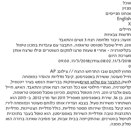
אוכל
מגזין
אנחנו מגייסים
English
X
חיילים
חדשות צבאיות
זוועה: גיבור מלחמה רצח 3 נשים והתאבד
וונג, חייל שסבל מפוסט טראומה, התבצר עם עובדות במכון טיפול
בקליפורניה • אחרי 8 שעות פרצו למקום השוטרים וגילו שרצח אותן
מערכת היום
11/3/2018, 08:02
,עודכן
11/3/2018, 09:00
0
מחוץ למקום שבו התרחש הרצח // צילום: AP
חייל מעוטר, ששירת באפגניסטן, קיבל מדליות והוגדר כמומחה
לנשק,
התבצר עם שלוש נשים
שעוסקות בבריאות הנפש בעיר יינטוויל,
קליפורניה, ואחרי חילופי אש ככל הנראה רצח אותן והתאבד. האיש, חייל
בשם אלברט וונג, היה מטופל במקום, מכיוון שסבל מפוסט טראומה.
וונג, בן 36, שירת באפגניסטן מאפריל 2011 ועד מרץ 2012. ב-2013 הוא
השתחרר משירות פעיל. בצבא הגדירו אותו כלוחם מעוטר וכמומחה לירי.
הוא קיבל במהלך שירותו מספר מדליות, כולל מדליית הצטיינות, מדליית
התנהגות טובה ומדליית השירות באפגניסטן. הוא טופל בעבר בתוכנית
לטיפול בווטרנים, שהתקיימה בבית אבות, אך מסיבה שאינה ברורה הוא
סולק ממנה.