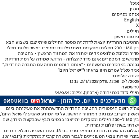
אוכל
מגזין
אנחנו מגייסים
English
X
חיילים
פרסום ראשון
החטיבה החרדית יוצאת לדרך: זה מספר החיילים שיתייצבו בשבוע הבא
בין 160- 200 חיילים ומפקדים בשתי פלוגות יתייצבו כאשר פלוגת חיילי
סדיר ופלוגת מילואימניקים יפתחו את המחזור הראשון • בחטיבה
מדגישים: המספרים אינם מדד להצלחה • הדגש: שמירה על רמת חרדיות
גבוהה במחזורים הראשונים • "אנחנו חותמים חוזה עם החברה החרדית,"
אמר סא"ל עמרם חיון בראיון ל"ישראל היום"
יהודה שלזינגר
2/1/2025, 12:58
,עודכן
2/1/2025, 13:15
0
השמעה
חיילי גדוד נצח יהודה (ארכיון). צילום: אי.פי.אי
צה"ל רושם היסטוריה:
החטיבה החרדית החדשה
תחל את פעילותה ביום
ראשון הקרוב עם גיוס המחזור הראשון. על פי המידע שהגיע ל'ישראל היום',
בין 160 ל-200 חיילים ומפקדים יתייצבו בבסיס תבץ שבבקעת הירדן, שם
ישרתו בשתי פלוגות נפרדות.
הפלוגה הראשונה תורכב מחיילי סדיר בני 18, בעוד השנייה תכלול חרדים
בוגרי שירות צבאי המעוניינים לעבור הכשרה קרבית מתקדמת (רובאי 07).