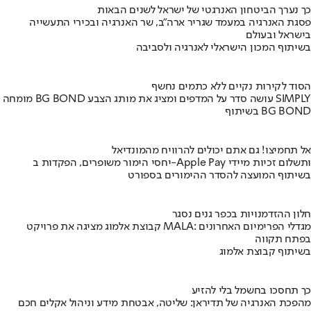
כך נערך הביטחון האנרגטי של ישראל לשנים הבאות
פסגת האנרגיה במעמד שגריר ארה"ב, שר האנרגיה ובכירי התעשייה
בישראל ובעולם
בשיתוף המכון הישראלי לאנרגיה ולסביבה
הסוד לקירות נקיים ללא כתמים נחשף
מומחה BG BOND עושה סדר על המדפים ומציג את מותג הצבע SIMPLY
בשיתוף BG BOND
אל תחמיצו! גם אתם יכולים להרוויח מהמונדיאל
יחסי הימור משופרים, הפקדות ב-Apple Pay ותשלום זכיות מיידי
בשיתוף המועצה להסדר ההימורים בספורט
חלון ההזדמנויות בכפר גנים נסגר
קבוצת אלמוג מציגה את פרויקט MALA: מגדלי הפרימיום האחרונים
בפתח תקווה
בשיתוף קבוצת אלמוג
כך תחסכו בחשמל בלי להזיע
מהפכת האנרגיה של תדיראן: שליטה, אבטחת מידע וניהול אקלים חכם