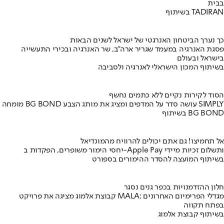
בבית
בשיתוף TADIRAN
כך נערך הביטחון האנרגטי של ישראל לשנים הבאות
פסגת האנרגיה במעמד שגריר ארה"ב, שר האנרגיה ובכירי התעשייה
בישראל ובעולם
בשיתוף המכון הישראלי לאנרגיה ולסביבה
הסוד לקירות נקיים ללא כתמים נחשף
מומחה BG BOND עושה סדר על המדפים ומציג את מותג הצבע SIMPLY
בשיתוף BG BOND
אל תחמיצו! גם אתם יכולים להרוויח מהמונדיאל
יחסי הימור משופרים, הפקדות ב-Apple Pay ותשלום זכיות מיידי
בשיתוף המועצה להסדר ההימורים בספורט
חלון ההזדמנויות בכפר גנים נסגר
קבוצת אלמוג מציגה את פרויקט MALA: מגדלי הפרימיום האחרונים
בפתח תקווה
בשיתוף קבוצת אלמוג