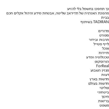
כך תחסכו בחשמל בלי להזיע
מהפכת האנרגיה של תדיראן: שליטה, אבטחת מידע וניהול אקלים חכם
בבית
בשיתוף TADIRAN
מדורים
ספורט
תרבות ובידור
לייף סטייל
אוכל
תיירות
טכנולוגיה ומדע
הורוסקופ
ForReal
מגזין השבוע
דעות
חדשות בארץ
חדשות בעולם
פוליטי
ביטחוני
חינוך
בריאות
משפט