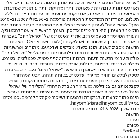
"ישראל היום" הוא גוף תקשורת שנוסד מתוך האמונה שהציבור הישראלי
ראוי לעיתונות טובה יותר, מאוזנת יותר ומדויקת יותר. עיתונות שמדברת
ולא צועקת. עיתונות אמינה, אובייקטיבית ועניינית. עיתונות אחרת וללא
תשלום. המהדורה המודפסת הראשונה פורסמה ב-30 ביולי 2007, וב-2010
הפך "ישראל היום" לעיתון הישראלי בעל שיעור החשיפה הגבוה ביותר בימי
חול. מו"ל העיתון היא ד"ר מרים אדלסון. העורך הראשי הוא עמר לחמנוביץ,
והעורך המייסד הוא עמוס רגב. אתרי האינטרנט של "ישראל היום" בעברית
ובאנגלית, כמו כן היישומונים (אפליקציות) לאנדרואיד ול-iOS, מציגים
חדשות מסביב לשעון, תוכן בלעדי, מבזקים ועדכונים, ניתוחים ופרשנויות,
וידיאו, פודקאסטים ושידורים חיים. פלטפורמות הדיגיטל של "ישראל היום"
כוללות ערוצי חדשות ודעות, תרבות ובידור, לייף סטייל, טכנולוגיה, ספורט,
כלכלה וצרכנות, בריאות, חיילים, אוכל, יהדות, תיירות ורכב. ב-2021 עלו
לאוויר האתר החדש והיישומון החדש של "ישראל היום" בעברית, במטרה
לספק לגולשים חוויה מהירה, עדכנית, בטוחה ונוחה. תכני המהדורה
המודפסת של העיתון זמינים גם באתר, במהדורה יומית מקוונת, ואפשר
לקבל אותם גם בניוזלטר. מועדון ההטבות הייחודי "הקליקה של ישראל
היום" מציע לגולשי האתר הנחות ומבצעים על מוצרים ושירותים. ישראל
היום פתוח להערות, לביקורת ולהצעות לשיפור מקהל הקוראים. פנו אלינו
במייל hayom@israelhayom.co.il.
יום ראשון, 21.6.2026
ו' בתמוז תשפ"ו
חדשות
דעות
ספורט
ForReal
תרבות ובידור