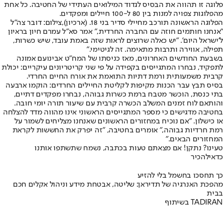
פלוגה זו תהווה את הבסיס לגדוד המילואים העתידי של החטיבה. כל אחת
מהפלוגות צפויה למנות בין 80 ל-100 חיילים ומפקדים.
הפלוגה הראשונה תורכב מחיילי סדיר בני 18. (ארכיון),צילום: דובר צה"ל
"אנחנו חותמים חוזה עם החברה החרדית," אמר סא"ל עמרם חיון בראיון
ל'ישראל היום'. "יש כאלה שרוצים לראות שזה באמת עובד, שיש כשרות,
תפילה, אווירה ותרבות מתאימה. זה לגיטימי."
בשבעת החודשים האחרונים, מאז כניסתו של המח"ט אבינועם אמונה
לתפקיד, נבחרו המתגייסים בקפידה על פי שני קריטריונים עיקריים: יכולת
קרבית משמעותית ורמת דתיות התואמת את אורח החיים החרדי.
בסיס תבץ עבר הכנות מקיפות לקליטת החיילים החרדים: הוקמו ארבעה
בתי כנסת, הוכשר מטבח ברמת כשרות גבוהה, נבחרו מפקדים דתיים,
והותאם לוח זמנים המשלב הכשרה קרבית עם שיעור תורה יומי חובה.
בחטיבה מדגישים כי מספר המתגייסים הראשוני אינו מהווה מדד להצלחה
או כישלון. "אם נוכיח במחזורים הראשונים שאנחנו מצליחים לשמור על
רמת חרדיות גבוהה," אומרים בחטיבה, "זה יפרק את החששות לקראת
המחזורים הבאים."
טעינו? נתקן! אם מצאתם טעות בכתבה, נשמח שתשתפו אותנו
כדאי
להכיר
כך תחסכו בחשמל בלי להזיע
מהפכת האנרגיה של תדיראן: שליטה, אבטחת מידע וניהול אקלים חכם
בבית
בשיתוף TADIRAN