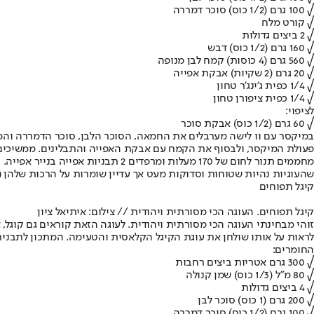
√ 100 גרם (1/2 כוס) סוכר דמררה
√ קורט מלח
√ 2 ביצים גדולות
√ 160 גרם (1/2 כוס) דבש
√ 560 גרם (4 כוסות) קמח לבן מנופה
√ 20 גרם (2 שקיות) אבקת אפייה
√ 1/4 כפית ג'ינג'ר טחון
√ 1/4 כפית ציפורן טחון
לציפוי:
√ 60 גרם (1/2 כוס) אבקת סוכר
פעולת המיקסר, ולבסוף את הקמח עם אבקת האפייה והתבלינים. ממשיכים לער
שהעוגיות נהיות שטוחות וסדוקות מעט אך עדיין שומרות על הרכות שלהן (
קיגל תפוחים
קיגל תפוחים. העוגה הכי מסורתית ויהודית // צילום: איתיאל ציון
זוהי מבחינתי העוגה הכי מסורתית ויהודית. לעוגה הזאת קוראים גם קוגל,
לראות על אותו שולחן את עוגת הקיגל הקלאסית והטעימה. המתכון לתבנית בקוטר
החומרים:
√ 300 גרם אטריות ביצים רחבות
√ 80 מ"ל (1/3 כוס) שמן קנולה
√ 4 ביצים גדולות
√ 200 גרם (1 כוס) סוכר לבן
√ 100 גרם (1/2 כוס) סוכר דמררה