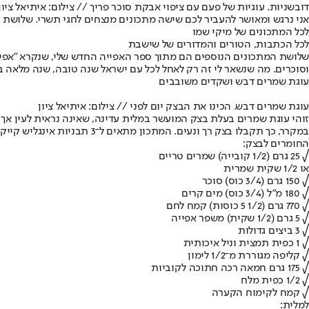
דובשניות. עוגיות של פעם עם ציפוי אבקת סוכר פריך // צילום: איתיאל ציו
אני נרגש ומאושר להעביר לכם שישה מתכונים מנצחים ל
חגי תשרי
. שלושת 
לכל המתכונים של מיקי שמו
לכל הכתבות, הטורים והמדורים של שישבת
שלושת המתכונים הנוספים הם מתוך ספר האפייה החדש שלי, שנקרא "אפיי
וסוכרים. מה שנשאר לי זה רק לאחל לכל עם ישראל שנה טובה, שנה מלאה 
עוגת שמרים דבש ושקדים משובבים
עוגת שמרים דבש. הכינו את הבצק יום לפני // צילום: איתיאל ציון
זוהי עוגת שמרים בעלת בצק המועשר במלית עדינה, שאינה נראית לעין אך 
במקרר, כך תקבלו בצק רך ונעים. המתכון מתאים ל־3 תבניות אינגליש קייק באורך 30 ס"מ.
החומרים לבצק:
√ 25 גרם (1/2 קובייה) שמרים טריים
או 1/2 שקית שמרית
√ 150 גרם (3/4 כוס) סוכר
√ 180 מ"ל (3/4 כוס) מים קרים
√ 770 גרם (1/2 5 כוסות) קמח לחם
√ 5 גרם (1/2 שקית) משפר אפייה
√ 3 ביצים גדולות
√ 1 כפית תמצית וניל איכותית
√ קליפה מגוררת מ־1/2 לימון
√ 175 גרם חמאה רכה חתוכה לקוביות
√ 1/2 כפית מלח
√ קמח לקימוח הקערה
למלית: