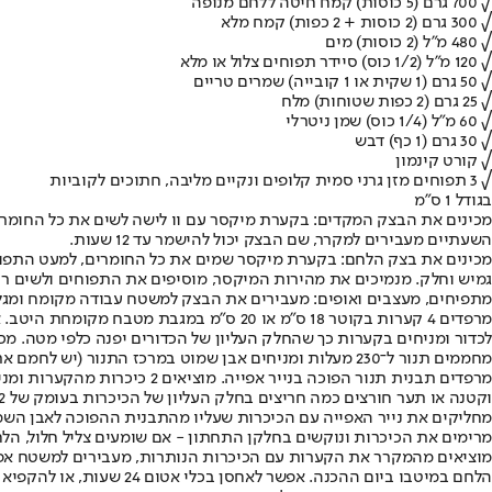
√ 700 גרם (5 כוסות) קמח חיטה ללחם מנופה
√ 300 גרם (2 כוסות + 2 כפות) קמח מלא
√ 480 מ"ל (2 כוסות) מים
√ 120 מ"ל (1/2 כוס) סיידר תפוחים צלול או מלא
√ 50 גרם (1 שקית או 1 קובייה) שמרים טריים
√ 25 גרם (2 כפות שטוחות) מלח
√ 60 מ"ל (1/4 כוס) שמן ניטרלי
√ 30 גרם (1 כף) דבש
√ קורט קינמון
√ 3 תפוחים מזן גרני סמית קלופים ונקיים מליבה, חתוכים לקוביות
בגודל 1 ס"מ
מכינים את הבצק המקדים: בקערת מיקסר עם וו לישה לשים את כל החומרי
השעתיים מעבירים למקרר, שם הבצק יכול להישמר עד 12 שעות.
גמיש וחלק. מנמיכים את מהירות המיקסר, מוסיפים את התפוחים ולשים 
מתפיחים, מעצבים ואופים: מעבירים את הבצק למשטח עבודה מקומח ומגלגלים לכדור. מניחי
לכדור ומניחים בקערות כך שהחלק העליון של הכדורים יפנה כלפי מטה. מכ
מחממים תנור ל־230 מעלות ומניחים אבן שמוט במרכז התנור (יש לחמם את האבן בתוך התנור לפחות 30 דקות לפני האפייה כדי שהאבן תתלהט היטב).
וקטנה או תער חורצים כמה חריצים בחלק העליון של הכיכרות בעומק של 1/2 ס"מ.
מרימים את הכיכרות ונוקשים בחלקן התחתון - אם שומעים צליל חלול, הלח
מוציאים מהמקרר את הקערות עם הכיכרות הנותרות, מעבירים למשטח אפייה
הלחם במיטבו ביום ההכנה. אפשר לאחסן בכלי אטום 24 שעות, או להקפיא ולהפשיר לפני ההגשה.