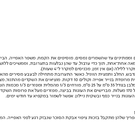
ממתינים עד שהשמרים נמסים. מוסיפים את הקמח, משפר האפייה, הביצים,
לה (אם אין זמן, מכניסים למקרר ל־4 שעות).
הדבש, החלב ותמצית הווניל. כאשר התערובת מתחילה לבעבע מסירים מהא
להן מתקבל בזכות ציפוי אבקת הסוכר שנבזק רגע לפני האפייה. המתכון לכ־30