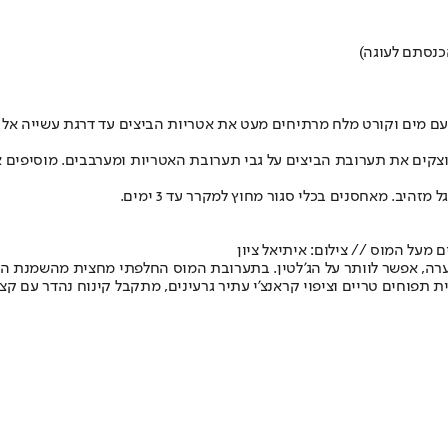
תבנית. בסיר גדול עם מים וקורט מלח מרתיחים מעט את אטריות הביצים עד דרגת ע
י הסוכר והקינמון ומערבבים. יוצקים את תערובת הביצים על גבי תערובת האטריות ומערבב
 מעל המוס // צילום: איתיאל ציון
חים טריים וציפוי קראנצ'י עתיר גרעינים, מתקבל קינוח נהדר עם קצת פחות