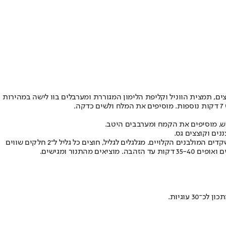
 תמצית הווניל וקליפת הלימון המגוררת ומערבלים בוו לישה במהירות
ש, מוסיפים את הקמח ומערבבים היטב.
הרכבת העוגות ואפייתן: מחלקים את הבצק ל־3 חלקים, מרדדים כל חלק למלבן בגודל 35 ס"מ על 25 ס"מ, מורחים 1/3 מהמלית ומפזרים 1/3 מכמות השקדים המולבנים הקלויים. מגלגלים לגליל, חוצים כל גליל ל־2 חלקים שווים
 עוגיות.