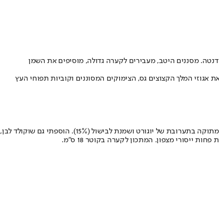
שייה אל דנטה. מסננים היטב, מעבירים לקערה גדולה, מוסיפים את השמן
ים. מוסיפים את אגוזי המלך הקצוצים גס, הצימוקים המסוננים וקוביות תפוחי העץ
זהו קינוח חגיגי, או אם תרצו, עוגת מוס מפורקת. משום שהמנה מוגשת בקערה, אפשר לוותר על הג'לטין. בתערובת המוס החלפתי מחצית מהשמנת המתוקה בתערובת של יוגורט ושמנת לבישול (15%). הוספתי גם שוקולד לבן,
 ייסורי מצפון. המתכון לקערה בקוטר 18 ס"מ.