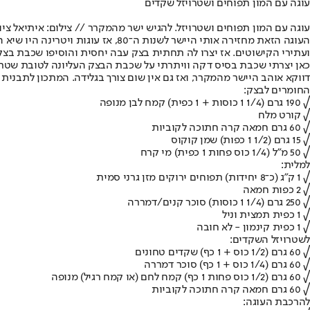
עוגה עם המון תפוחים ושטרויזל שקדים
עוגה עם המון תפוחים ושטרויזל. להגיש ישר מהמקרר // צילום: איתיאל ציון
העוגה הזאת מחזירה אותי היישר לשנ
ועתירי הקישוטים. אז יצרו לה תחתית בצק עבה יחסית והוסיפו שכבת בצק 
כאן יצרתי שכבת בסיס דקה וויתרתי על שכבת הבצק העליונה לטובת שטרויז
דווקא אוהב היישר מהמקרר, ואז גם אין שום צורך בגלידה. המתכון לתבנית טארט 
החומרים לבצק:
√ 190 גרם (1/4 1 כוסות + 1 כפית) קמח לבן מנופה
√ קורט מלח
√ 60 גרם חמאה קרה חתוכה לקוביות
√ 15 גרם (1/2 1 כפות) שמן קוקוס
√ 50 מ"ל (1/4 כוס פחות 1 כפית) מי קרח
למלית:
√ 1 ק"ג (כ־8 יחידות) תפוחים ירוקים מזן גרני סמית
√ 2 כפות חמאה
√ 250 גרם (1/4 1 כוסות) סוכר קנים/דמררה
√ 1 כפית תמצית וניל
√ 1 כפית קינמון - לא חובה
לשטרויזל השקדים:
√ 60 גרם (1/2 כוס + 1 כף) שקדים טחונים
√ 60 גרם (1/4 כוס + 1 כף) סוכר דמררה
√ 60 גרם (1/2 כוס פחות 1 כף) קמח לחם (או קמח רגיל) מנופה
√ 60 גרם חמאה קרה חתוכה לקוביות
להרכבת העוגה: