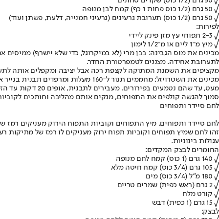
√ 50 גרם (1/2 כוס) שקדים טחונים
√ 50 גרם (1/2 כוס פחות 1 כף) קמח לבן מנופה
√ 50 גרם (1/2 כוס) תערובת גרעינים (גרעיני חמנייה, דלעת, פשתן ועוד)
לפירות:
√ 2-3 תפוחי עץ מזן פינק ליידי
√ מיץ מ־1 ליים או מ־1/2 לימון
מכינים את מוס הגבינה: בבן מרי (לא במיקרוגל, כדי שלא יישרף) ממיסי
לתערובת אחידה. מצננים לטמפרטורת החדר.
מקציפים את השמנת המתוקה לקצפת רכה אבל יציבה ומקפלים אותה לתערובת השוקול
מכינים את השטרויזל: מחממים תנור ל
מעט, עד שהם נטמעים בפירורים. מעבירים לתבנית, אופים 20 דקות עד הזהבה ומצננים.
סמוך להגשה קולפים את התפוחים, מנקים אותם מהליבה וחותכים לקוביות בגודל 1/2 1 ס"מ. בקערה מערבבים את התפוחים עם מיץ הליים ומסדרים מעל המוס. מפזרים מעל את פירורי ה
לחם סיידר ותפוחים
לחם סיידר ותפוחים. מיץ התפוחים וקוביות התפוח הירוק מעניקים רמז של 
עגולות בינוניות.
החומרים לבצק המקדים:
√ 140 גרם (1 כוס) קמח לחם מנופה
√ 105 גרם (3/4 כוס) קמח חיטה מלא
√ 180 מ"ל (3/4 כוס) מים
√ 2 גרם (ראש כפית) שמרים טריים
√ קורט מלח
√ 15 גרם (1 כפית) דבש
לבצק: