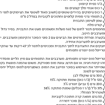
√ 1/2 כפית קינמון
√ 1 כוס אגוזי מלך קצוצים גס
√ 1 כוס צימוקים בהירים שטופים (חשוב מאוד לשטוף את הצימוקים לפני הכנסתם לעוגה)
√ 2 תפוחי גרני סמית קלופים וחתוכים לקוביות בגודל 2 ס"מ
√ שמן לשימון התבנית
√ קורט מלח
מחממים תנור לחום של 160 מעלות ומשמנים מעט את ה
ומערבבים היטב.
בקערה נפרדת טורפים את הביצים עם 2 סוג
ומערבבים לתערובת אחידה.
יוצקים את התערובת לתוך התבנית ומכניסים לתנור לכ־45 דקות עד שהקיגל מזהיב. מאחסנים בכלי סגור מחוץ למקרר עד 3 ימים.
טרייפל מוס יוגורט ותפוחים
טרייפל מוס יוגורט ותפוחים. מערבבים את התפוחים עם מיץ הליים ומסדרים
שמייתר את השימוש בסוכר ומייצב את המוס. כשמצרפים למוס הקליל יחסית תפו
החומרים למוס:
√ 300 גרם שוקולד לבן
√ 120 מ"ל (1/2 כוס) שמנת מתוקה 15%
√ 200 גרם (1 גביע) יוגורט 3%
√ 375 מ"ל (1/2 1 מכלים) שמנת מתוקה 38%
לשטרויזל המוזלי:
√ 50 גרם חמאה קרה חתוכה לקוביות
√ 50 גרם (1/4 כוס) סוכר דמררה