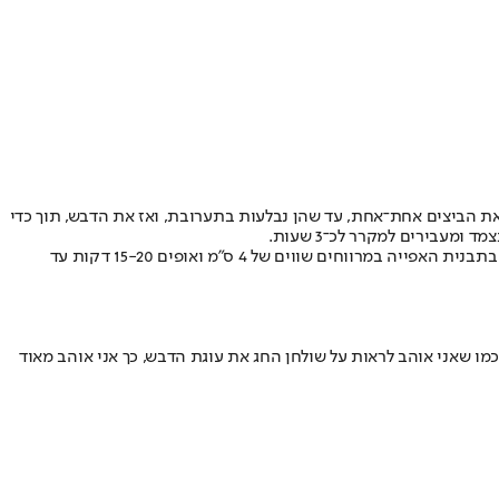
ינונית כ־3 דקות עד שמתקבלת תערובת קרמית. מוסיפים את הביצים אחת־אחת, עד שהן נבלעות בתערובת, ואז את הדבש, תוך כדי
בירים למקרר לכ־3 שעות.
מחממים תנור לחום של 170 מעלות ומרפדים 2 תבניות אפייה בנייר אפייה. יוצרים כדורים קטנים בקוטר 3 ס"מ ומגלגלים אותם באבקת הסוכר. מניחים בתבנית האפייה במרווחים שווים של 4 ס"מ ואופים 15-20 דקות עד
כמו שאני אוהב לראות על שולחן החג את עוגת הדבש, כך אני אוהב מאוד