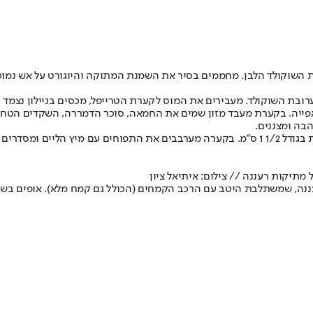
ם את השוקולד הלבן. מחממים בסיר את השמנת המתוקה והיוגורט על אש נמ
ד. מעבירים את המוס לקערת הטרייפל, מכסים בניילון נצמד ומעבירים למקרר למ
־160 מעלות ומרפדים תבנית בנייר אפייה. בקערת מעבד מזון שמים את החמאה, סוכר הדמר
שטרויזל ומגישים.
מתיקות רעננה // צילום: איתיאל ציון