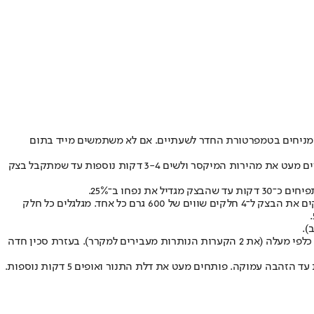
 ומניחים בטמפרטורת החדר לשעתיים. אם לא משתמשים מייד בתום
מכינים את בצק הלחם: בקערת מיקסר שמים את כל החומרים, למעט התפוחים. מוסיפים את הבצק המקדים ולשים במהירות נמוכה 7-8 דקות. מגבירים מעט את מהירות המיקסר ולשים 3-4 דקות נוספות עד שמתקבל בצק
פחו ב־25%.
מרפדים 4 קערות בקוטר 18 ס"מ או 20 ס"מ במגבת מטבח מקומחת היטב. אפשר להשתמש בסלסילות התפחה מקומחות (ואז אין צורך במגבת). מחלקים את הבצק ל־4 חלקים שווים של 600 גרם כל אחד. מגלגלים כל חלק
מרפדים תבנית תנור הפוכה בנייר אפייה. מוציאים 2 כיכרות מהקערות ומניחים בתבנית כך שהחלק שהיה בתחתית הקערה בזמן התפיחה יהיה כעת כלפי מעלה (את 2 הקערות הנותרות מעבירים למקרר). בעזרת סכין חדה
מחליקים את נייר האפייה עם הכיכרות שעליו מהתבנית ההפוכה לאבן השמוט הלוהטת ומפזרים כמה קוביות קרח בתחתית התנור. אופים כ־30 דקות עד הזהבה עמוקה. פותחים מעט את דלת התנור ואופים 5 דקות נוספות.