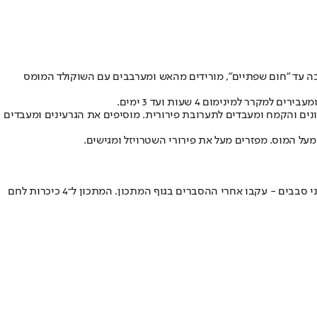
וכה עד "חום שפתיים", מורידים מהאש ומערבבים עם השוקולד המומס
ינימום 4 שעות ועד 3 ימים.
רה, השקדים הטחונים והקמח ומעבדים לתערובת פירורית. מוסיפים את הגרעינים ומעבדים
זהו לחם שמיץ תפוחים וקוביות תפוח ירוק מעניקים לו רמז של מתיקות רעננה, שמשתלבת היטב עם הרכב הקמחים (הכולל גם קמח מלא). אופים בשני סבבים - עקבו אחרי ההסברים בגוף המתכון. המתכון ל־4 כיכרות לחם