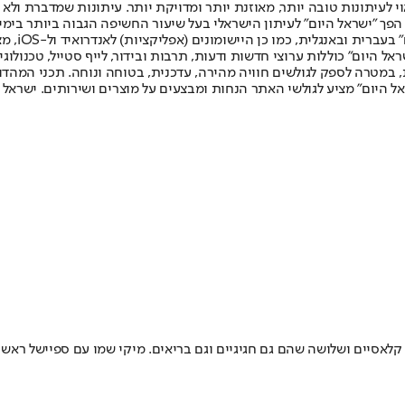
לעיתונות טובה יותר, מאוזנת יותר ומדויקת יותר. עיתונות שמדברת ולא צ
שלום. המהדורה המודפסת הראשונה פורסמה ב-30 ביולי 2007, וב-2010 הפך "ישראל היום" לעיתון הישראלי בעל שי
לחמנוביץ,
ל היום" כוללות ערוצי חדשות ודעות, תרבות ובידור, לייף סטייל, טכנולוגיה
ברית, במטרה לספק לגולשים חוויה מהירה, עדכנית, בטוחה ונוחה. תכני המה
ל היום" מציע לגולשי האתר הנחות ומבצעים על מוצרים ושירותים. ישראל 
ם קלאסיים ושלושה שהם גם חגיגיים וגם בריאים. מיקי שמו עם ספיישל רא