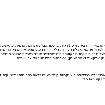
במיקסר עם וו לישה מערבלים את החמאה, הסוכר הלבן, סוכר הדמררה והמלח במהירות ב
בל עד שמתקבלת תערובת חלקה ואחידה. עוטפים את הבצק בניילון נצמד ומע
הן מתקשות לאחר הצינון). מאחסנים בכלי סגור עד שבוע ימים.
 אבל אצלנו במשפחה היא נקראת קיגל. העוגה מלאה בתפוחים ובצימוקים, ו
 24 ס"מ.