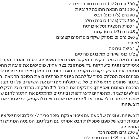
√ 300 גרם (1/2 1 כוסות) סוכר דמררה
√ 300 גרם חמאה חתוכה לקוביות
√ 90 גרם (1/3 כוס) דבש
√ 300 מ"ל (1/4 1 כוסות) חלב
√ 1 כפית תמצית וניל איכותית
√ 45 גרם (1/3 כוס) קמח
√ 240 גרם (2 כוסות) שקדים פרוסים קצוצים
לציפוי:
√ 1 ביצה טרופה
√ 1/2 כוס שקדים מולבנים פרוסים
מכינים את הבצק: בקערת מיקסר שמים את השמרים, הסוכר והמים הקרים ו
איטית־בינונית כ־3 דקות עד שמתקבל בצק אחיד. מוסיפים את קוביות החמאה אחת־אחת, תוך כדי ערבול, עד שהן נבלעות בתערובת, וממשיכים ללוש 7 דקות נוספות. מוסיפים את המלח ולשים כדקה.
מניחים את הבצק בקערה מקומחת מעט, סוגרים בניילון נצמד ומעבירים למקרר ללי
מכינים את המלית: בסיר על להבה בינונית מרתיחים את הסוכר, החמאה, 
בתנור שחומם מראש לחום של 175 מעלות מפזרים את השקדים על גבי תבנית מרופדת בנייר אפייה וקולים 10 דקות. מוציאים את השקדים מהתנור, מצננים וקוצצים גס.
וקולעים לצמה. מתפיחים ל־45 דקות ובינתיים מחממים את התנור לחום של 170 מעלות. מברישים את העוגות בביצה, מפזרים מעל את פרוסות השקדים ואופים 35-40 דקות עד הזהבה. מוציאים מהתנור ומגישים.
אפשר לשמור בכלי אטום עד 3 ימים. אם אתם רוצים להקפיא, יש לעטוף את העוגות בנייר כסף ובשקית ניילון. אפשר לשמור במקפיא עד חודש ימים.
דובשניות
דובשניות. עוגיות של פעם עם ציפוי אבקת סוכר פריך // צילום: איתיאל ציון
עוגיות דבש של פעם שמכילות דבש אמיתי עם תבלינים, המעטה המתוק והפריך ש
החומרים:
√ 200 גרם חמאה רכה
√ 100 גרם (1/2 כוס) סוכר לבן