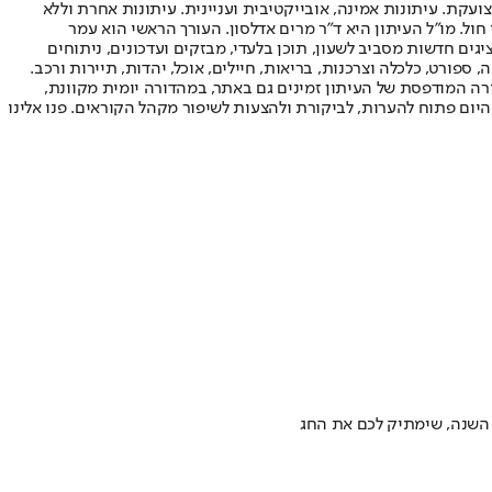
ועקת. עיתונות אמינה, אובייקטיבית ועניינית. עיתונות אחרת וללא
עור החשיפה הגבוה ביותר בימי חול. מו"ל העיתון היא ד"ר מרים אדלסון. העורך הראשי הוא עמר
 והעורך המייסד הוא עמוס רגב. אתרי האינטרנט של "ישראל היום" בעברית ובאנגלית, כמו כן היישומונים (אפליקציות) לאנדרואיד ול-iOS, מציגים חדשות מסביב לשעון, תוכן בלעדי, מבזקים ועדכונים, ניתוחים
, ספורט, כלכלה וצרכנות, בריאות, חיילים, אוכל, יהדות, תיירות ורכב.
דורה המודפסת של העיתון זמינים גם באתר, במהדורה יומית מקוונת,
היום פתוח להערות, לביקורת ולהצעות לשיפור מקהל הקוראים. פנו אלינו
ש השנה, שימתיק לכם את החג