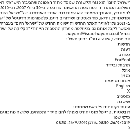
"ישראל היום" הוא גוף תקשורת שנוסד מתוך האמונה שהציבור הישראלי ראוי 
ת
ופרשנויות, וידיאו, פודקאסטים ושידורים חיים. פלטפורמות הדיגיטל של "ישרא
ב-2021 עלו לאוויר האתר החדש והיישומון החדש של "ישראל היום" בע
ואפשר לקבל אותם גם בניוזלטר. מועדון ההטבות הייחודי "הקליקה של ישרא
במייל hayom@israelhayom.co.il.
יום חמישי, 11.6.2026
כ"ו בסיון תשפ"ו
חדשות
דעות
ספורט
ForReal
תרבות ובידור
אוכל
מגזין
אנחנו מגייסים
English
X
מוספים
שישבת
עוגות וקינוחים על ראש שמחתנו
דובשניות, טרייפל מוס יוגורט ואפילו לחם סיידר ותפוחים. שלושה מתכוני
מיקי שמו
26/9/2019, 08:50
,עודכן
26/9/2019, 08:50
0