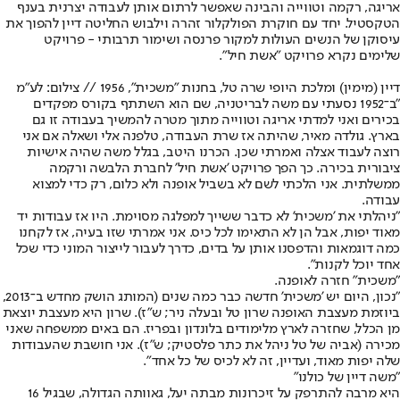
אריגה, רקמה וטווייה והבינה שאפשר לרתום אותן לעבודה יצרנית בענף
הטקסטיל. יחד עם חוקרת הפולקלור זהרה וילבוש החליטה דיין להפוך את
עיסוקן של הנשים העולות למקור פרנסה ושימור תרבותי - פרויקט
שלימים נקרא פרויקט "אשת חיל".
דיין (מימין) ומלכת היופי שרה טל, בחנות "משכית", 1956 // צילום: לע"מ
"ב־1952 נסעתי עם משה לבריטניה, שם הוא השתתף בקורס מפקדים
בכירים ואני למדתי אריגה וטווייה מתוך מטרה להמשיך בעבודה זו גם
בארץ. גולדה מאיר, שהיתה אז שרת העבודה, טלפנה אלי ושאלה אם אני
רוצה לעבוד אצלה ואמרתי שכן. הכרנו היטב, בגלל משה שהיה אישיות
ציבורית בכירה. כך הפך פרויקט 'אשת חיל' לחברת הלבשה ורקמה
ממשלתית. אני הלכתי לשם לא בשביל אופנה ולא כלום, רק כדי למצוא
עבודה.
"ניהלתי את 'משכית' לא כדבר ששייך למפלגה מסוימת. היו אז עבודות יד
מאוד יפות, אבל הן לא התאימו לכל כיס. אני אמרתי שזו בעיה, אז לקחנו
כמה דוגמאות והדפסנו אותן על בדים, כדרך לעבור לייצור המוני כדי שכל
אחד יוכל לקנות".
"משכית" חזרה לאופנה.
"נכון, היום יש 'משכית' חדשה כבר כמה שנים (המותג הושק מחדש ב־2013,
ביוזמת מעצבת האופנה שרון טל ובעלה ניר; ש"ז). שרון היא מעצבת יוצאת
מן הכלל, שחזרה לארץ מלימודים בלונדון ובפריז. הם באים ממשפחה שאני
מכירה (אביה של טל ניהל את כתר פלסטיק; ש"ז). אני חושבת שהעבודות
שלה יפות מאוד, ועדיין, זה לא לכיס של כל אחד".
"משה דיין של כולנו"
היא מרבה להתרפק על זיכרונות מבתה יעל, גאוותה הגדולה, שבגיל 16