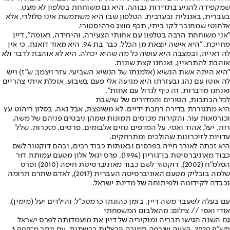
שמקפידה להגיע בתדירות גבוהה. היא גם משוחחת בטלפון לא מעט,
בעברית, באנגלית ובערבית. הטלפון שבו היא משתמשת אינו סלולרי, אלא
אלחוטי שמחובר לקו ביתי, תכף מוצג פרהיסטורי.
"אני משוחחת הרבה בטלפון עם אחותי הצעירה, והיחידה, ראומה", דיין
מחייכת, "היא אישה יוצאת מן הכלל, כבר בת 94. היא מאוד דואגת, כי אין
לה ראייה, ובמצבה היא עושה כל מה שהיא יכולה. היא לא אוהבת לדבר ולא
אוהבת להתראיין, ואנחנו קצת שונות.
"היא היתה אשת הנשיא (אלמנתו של הנשיא השביעי, עזר ויצמן; ש"ז) ויש
לה אוטו עם נהג ובעזרתו היא מגיעה אלי פעם בשבוע, אוכלת איתי צהריים
ואנחנו מדברות. זה כיף לגדול עם אחות".
לכל הכתבות, הטורים והמדורים של שישבת
היא מתגוררת בדירה רחבת ידיים. לא משופצת, אבל נאה. בסלון ריהוט עץ
וכורסאות עור, והקירות מכוסים תמונות שמהן ניבטים פניהם של משה,
רות, יעל, אהוד ואסי. על המדפים נחים אלבומים, פרסים, מזכרות, שלל
עדויות לזיכרונות שהולכים ומתרחקים.
היא זכתה לאורך חייה בפרסים ובאותות כבוד רבים, ובהם דוקטור לשם
כבוד מאוניברסיטת בן־גוריון (1994), פרס יגאל אלון מטעם עמותת דור
הפלמ"ח (2002), דוקטור לשם כבוד מאוניברסיטת חיפה (2010) ופרס
שלמה בובליק מטעם האוניברסיטה העברית (2017), לאדם שתרם תרומה
נכבדה לקידומה ולפיתוחה של מדינת ישראל.
עם בעלה לשעבר משה דיין, בזמן כהונתו כרמטכ"ל, והילדים יעל (מימין),
אודי ואסי // צילום: מהאלבום המשפחתי
גם השנה הגישו חבריה ומוקיריה של דיין את מועמדותה לפרס ישראל
תש"ף 2020, הצעה שגרפה תמיכה ויראלית ברשתות, עם יותר מ־3,000