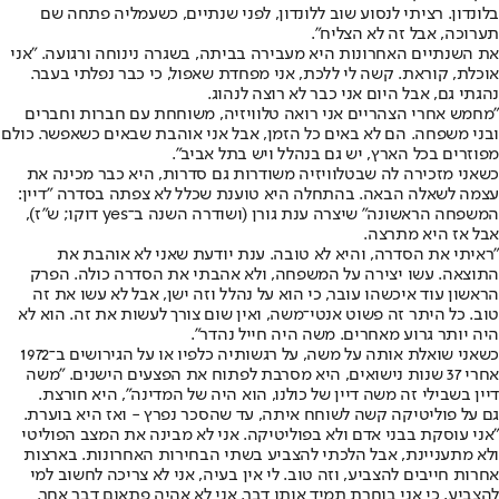
בלונדון. רציתי לנסוע שוב ללונדון, לפני שנתיים, כשעמליה פתחה שם
תערוכה, אבל זה לא הצליח".
את השנתיים האחרונות היא מעבירה בביתה, בשגרה נינוחה ורגועה. "אני
אוכלת, קוראת. קשה לי ללכת, אני מפחדת שאפול, כי כבר נפלתי בעבר.
נהגתי גם, אבל היום אני כבר לא רוצה לנהוג.
"מחמש אחרי הצהריים אני רואה טלוויזיה, משוחחת עם חברות וחברים
ובני משפחה. הם לא באים כל הזמן, אבל אני אוהבת שבאים כשאפשר. כולם
מפוזרים בכל הארץ, יש גם בנהלל ויש בתל אביב".
כשאני מזכירה לה שבטלוויזיה משודרות גם סדרות, היא כבר מכינה את
עצמה לשאלה הבאה. בהתחלה היא טוענת שכלל לא צפתה בסדרה "דיין:
המשפחה הראשונה" שיצרה ענת גורן (ושודרה השנה ב־yes דוקו; ש"ז),
אבל אז היא מתרצה.
"ראיתי את הסדרה, והיא לא טובה. ענת יודעת שאני לא אוהבת את
התוצאה. עשו יצירה על המשפחה, ולא אהבתי את הסדרה כולה. הפרק
הראשון עוד איכשהו עובר, כי הוא על נהלל וזה ישן, אבל לא עשו את זה
טוב. כל היתר זה פשוט אנטי־משה, ואין שום צורך לעשות את זה. הוא לא
היה יותר גרוע מאחרים. משה היה חייל נהדר".
כשאני שואלת אותה על משה, על רגשותיה כלפיו או על הגירושים ב־1972
אחרי 37 שנות נישואים, היא מסרבת לפתוח את הפצעים הישנים. "משה
דיין בשבילי זה משה דיין של כולנו, הוא היה של המדינה", היא חורצת.
גם על פוליטיקה קשה לשוחח איתה, עד שהסכר נפרץ - ואז היא בוערת.
"אני עוסקת בבני אדם ולא בפוליטיקה. אני לא מבינה את המצב הפוליטי
ולא מתעניינת, אבל הלכתי להצביע בשתי הבחירות האחרונות. בארצות
אחרות חייבים להצביע, וזה טוב. לי אין בעיה, אני לא צריכה לחשוב למי
להצביע, כי אני בוחרת תמיד אותו דבר. אני לא אהיה פתאום דבר אחר.