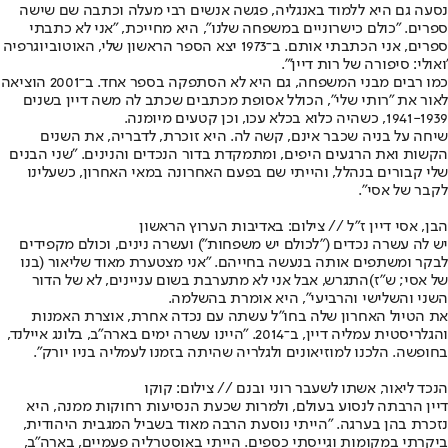
נסעה גם היא ללמוד באנגליה, פגשה אנשים רבי מעלה וכתבה שם שישה
ספרים. "כולם כישרוניים במשפחה שלנו", היא מחייכת, "אני לא כתבתי
ספרים, אני הכתבתי אותם. ב־1973 יצא הספר הראשון שלי, האוטוביוגרפיה
'ואולי: סיפורה של רות דיין'".
כמו רבים מבני המשפחה, גם היא לא הסתפקה בספר אחד. ב־2001 הוציאה
לאור את "רותי שלי", הכולל אסופת מכתבים שכתב לה משה דיין בשנים
1941-1939, כשהיה כלוא בכלא עכו, וכן קטעים מיומנה.
שיחה על בניה שכבר אינם, קשה לה. היא זוכרת, לדבריה, את השנים
הקשות ואת הרגעים היפים, ומתמקדת בדור הנכדים והנינים. "שני הבנים
שלי קבורים בנהלל, והייתי שם בפעם האחרונה במאי האחרון, כשעלינו
לקבר של אסי".
הבן, אסי דיין ז"ל // צילום: באדיבות הערוץ הראשון
יש לה עשרה נכדים ("לכולם יש משפחות") ועשרה נינים, וכולם מקפידים
לבקר ומשתפים אותה בנעשה בחייהם. "אני מצטערת מאוד שליאור (בנו
של אסי; ש"ז)
התגרש
, אבל אני לא מתערבת בשום עניינים, לא של הדור
השני והשלישי והרביעי", היא אומרת בהשלמה.
את הטיול האחרון שלה בחו"ל עשתה עם נכדה אחרת, אוצרת האמנות
והגלריסטית עמליה דיין, ב־2014. "היינו עשרה ימים בארה"ב, בלונג איילנד,
בחופשה. הלכנו למוזיאונים ולגלריה שהיתה בזמנו לעמליה בניו יורק".
הנכד ליאור, אשתו לשעבר רוני ובנם // צילום: קוקו
דיין הרבתה לנסוע בעולם, ולמרות שכעת הנסיעות רחוקות ממנה, היא
נזכרת בהן בערגה. "הייתי נוסעת הרבה מאוד בשביל המגבית היהודית,
ביקרתי במקומות וגייסתי כספים. הייתי באוסטרליה פעמיים, בארה"ב,