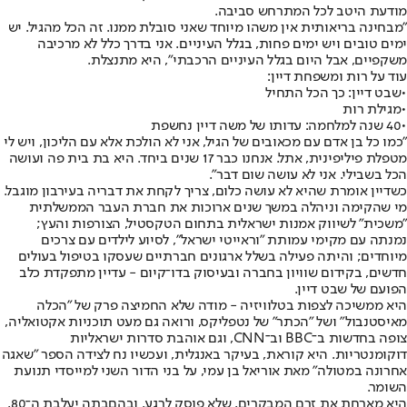
מודעת היטב לכל המתרחש סביבה.
"מבחינה בריאותית אין משהו מיוחד שאני סובלת ממנו. זה הכל מהגיל. יש
ימים טובים ויש ימים פחות, בגלל העיניים. אני בדרך כלל לא מרכיבה
משקפיים, אבל היום בגלל העיניים הרכבתי", היא מתנצלת.
עוד על רות ומשפחת דיין:
•
שבט דיין: כך הכל התחיל
•
מגילת רות
•
40 שנה למלחמה: עדותו של משה דיין נחשפת
"כמו כל בן אדם עם מכאובים של הגיל, אני לא הולכת אלא עם הליכון, ויש לי
מטפלת פיליפינית, אתל. אנחנו כבר 17 שנים ביחד. היא בת בית פה ועושה
הכל בשבילי. אני לא עושה שום דבר".
כשדיין אומרת שהיא לא עושה כלום, צריך לקחת את דבריה בעירבון מוגבל.
מי שהקימה וניהלה במשך שנים ארוכות את חברת העבר הממשלתית
"משכית" לשיווק אמנות ישראלית בתחום הטקסטיל, הצורפות והעץ;
נמנתה עם מקימי עמותת "וראייטי ישראל", לסיוע לילדים עם צרכים
מיוחדים; והיתה פעילה בשלל ארגונים חברתיים שעסקו בטיפול בעולים
חדשים, בקידום שוויון בחברה ובעיסוק בדו־קיום - עדיין מתפקדת כלב
הפועם של שבט דיין.
היא ממשיכה לצפות בטלוויזיה - מודה שלא החמיצה פרק של "הכלה
מאיסטנבול" ושל "הכתר" של נטפליקס, ורואה גם מעט תוכניות אקטואליה,
צופה בחדשות ב־BBC וב־CNN, וגם אוהבת סדרות ישראליות
דוקומנטריות. היא קוראת, בעיקר באנגלית, ועכשיו נח לצידה הספר "שאגה
אחרונה במטולה" מאת אוריאל בן עמי, על בני הדור השני למייסדי תנועת
השומר.
היא מארחת את זרם המבקרים, שלא פוסק לרגע, ובהם
בתה יעל
בת ה־80,