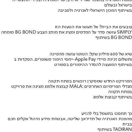
פסגת האנרגיה במעמד שגריר ארה"ב, שר האנרגיה ובכירי התעשייה
בישראל ובעולם
בשיתוף המכון הישראלי לאנרגיה ולסביבה
צובעים את הבית? אל תעשו את הטעות הזו
מומחה BG BOND עושה סדר על המדפים ומציג את מותג הצבע SIMPLY
בשיתוף BG BOND
שיא של 600 מיליון שקל: הטוטו עושה מהפיכה
יחסי הימור משופרים, הפקדות ב-Apple Pay ותשלום זכיות מיידי
בשיתוף המועצה להסדר ההימורים בספורט
הפרויקט החדש שמסקרן רוכשים בפתח תקווה
קבוצת אלמוג מציגה את פרויקט MALA: מגדלי הפרימיום האחרונים
בפתח תקווה
בשיתוף קבוצת אלמוג
כך תחסכו בחשמל בלי להזיע
מהפכת האנרגיה של תדיראן: שליטה, אבטחת מידע וניהול אקלים חכם
בבית
בשיתוף TADIRAN