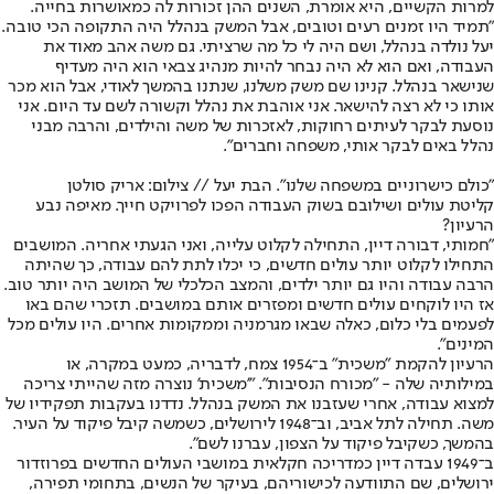
למרות הקשיים, היא אומרת, השנים ההן זכורות לה כמאושרות בחייה.
"תמיד היו זמנים רעים וטובים, אבל המשק בנהלל היה התקופה הכי טובה.
יעל נולדה בנהלל, ושם היה לי כל מה שרציתי. גם משה אהב מאוד את
העבודה, ואם הוא לא היה נבחר להיות מנהיג צבאי הוא היה מעדיף
שנישאר בנהלל. קנינו שם משק משלנו, שנתנו בהמשך לאודי, אבל הוא מכר
אותו כי לא רצה להישאר. אני אוהבת את נהלל וקשורה לשם עד היום. אני
נוסעת לבקר לעיתים רחוקות, לאזכרות של משה והילדים, והרבה מבני
נהלל באים לבקר אותי, משפחה וחברים".
"כולם כישרוניים במשפחה שלנו". הבת יעל // צילום: אריק סולטן
קליטת עולים ושילובם בשוק העבודה הפכו לפרויקט חייך. מאיפה נבע
הרעיון?
"חמותי, דבורה דיין, התחילה לקלוט עלייה, ואני הגעתי אחריה. המושבים
התחילו לקלוט יותר עולים חדשים, כי יכלו לתת להם עבודה, כך שהיתה
הרבה עבודה והיו גם יותר ילדים, והמצב הכלכלי של המושב היה יותר טוב.
אז היו לוקחים עולים חדשים ומפזרים אותם במושבים. תזכרי שהם באו
לפעמים בלי כלום, כאלה שבאו מגרמניה וממקומות אחרים. היו עולים מכל
המינים".
הרעיון להקמת "משכית" ב־1954 צמח, לדבריה, כמעט במקרה, או
במילותיה שלה - "מכורח הנסיבות". "'משכית' נוצרה מזה שהייתי צריכה
למצוא עבודה, אחרי שעזבנו את המשק בנהלל. נדדנו בעקבות תפקידיו של
משה. תחילה לתל אביב, וב־1948 לירושלים, כשמשה קיבל פיקוד על העיר.
בהמשך, כשקיבל פיקוד על הצפון, עברנו לשם".
ב־1949 עבדה דיין כמדריכה חקלאית במושבי העולים החדשים בפרוזדור
ירושלים, שם התוודעה לכישוריהם, בעיקר של הנשים, בתחומי תפירה,