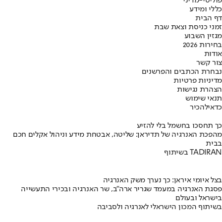
פוליטי-מדיני
כללי ומידע
דף הבית
זמני כניסת וצאת שבת
מגזין השבוע
בחירות 2026
אודות
צור קשר
נבחרת הכתבים והפרשנים
מדיניות פרטיות
הצהרת נגישות
תנאי שימוש
כדאי
להכיר
כך תחסכו בחשמל בלי להזיע
מהפכת האנרגיה של תדיראן: שליטה, אבטחת מידע וניהול אקלים חכם
בבית
בשיתוף TADIRAN
בצל איומי איראן: כך נערך משק האנרגיה
פסגת האנרגיה במעמד שגריר ארה"ב, שר האנרגיה ובכירי התעשייה
בישראל ובעולם
בשיתוף המכון הישראלי לאנרגיה ולסביבה