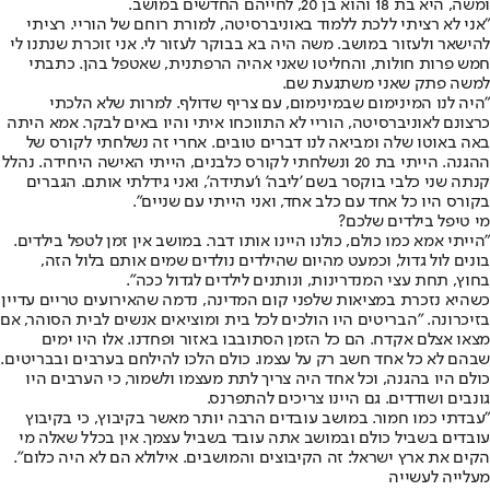
ומשה, היא בת 18 והוא בן 20, לחייהם החדשים במושב.
"אני לא רציתי ללכת ללמוד באוניברסיטה, למורת רוחם של הוריי. רציתי
להישאר ולעזור במושב. משה היה בא בבוקר לעזור לי. אני זוכרת שנתנו לי
חמש פרות חולות, והחליטו שאני אהיה הרפתנית, שאטפל בהן. כתבתי
למשה פתק שאני משתגעת שם.
"היה לנו המינימום שבמינימום, עם צריף שדולף. למרות שלא הלכתי
כרצונם לאוניברסיטה, הוריי לא התווכחו איתי והיו באים לבקר. אמא היתה
באה באוטו שלה ומביאה לנו דברים טובים. אחרי זה נשלחתי לקורס של
ההגנה. הייתי בת 20 ונשלחתי לקורס כלבנים, הייתי האישה היחידה. נהלל
קנתה שני כלבי בוקסר בשם 'ליבה' ו'עתידה', ואני גידלתי אותם. הגברים
בקורס היו כל אחד עם כלב אחד, ואני הייתי עם שניים".
מי טיפל בילדים שלכם?
"הייתי אמא כמו כולם, כולנו היינו אותו דבר. במושב אין זמן לטפל בילדים.
בונים לול גדול, וכמעט מהיום שהילדים נולדים שמים אותם בלול הזה,
בחוץ, תחת עצי המנדרינות, ונותנים לילדים לגדול ככה".
כשהיא נזכרת במציאות שלפני קום המדינה, נדמה שהאירועים טריים עדיין
בזיכרונה. "הבריטים היו הולכים לכל בית ומוציאים אנשים לבית הסוהר, אם
מצאו אצלם אקדח. הם כל הזמן הסתובבו באזור ופחדנו. אלו היו ימים
שבהם לא כל אחד חשב רק על עצמו. כולם הלכו להילחם בערבים ובבריטים.
כולם היו בהגנה, וכל אחד היה צריך לתת מעצמו ולשמור, כי הערבים היו
גונבים ושודדים. גם היינו צריכים להתפרנס.
"עבדתי כמו חמור. במושב עובדים הרבה יותר מאשר בקיבוץ, כי בקיבוץ
עובדים בשביל כולם ובמושב אתה עובד בשביל עצמך. אין בכלל שאלה מי
הקים את ארץ ישראל: זה הקיבוצים והמושבים. אילולא הם לא היה כלום".
מעלייה לעשייה