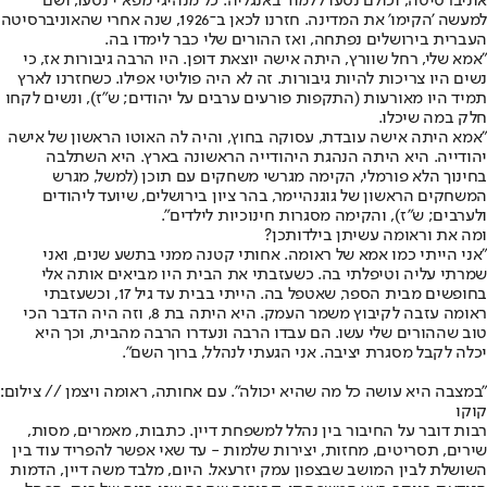
אוניברסיטה, וכולם נסעו ללמוד באנגליה. כל מנהיגי מפא"י נסעו, ושם
למעשה 'הקימו' את המדינה. חזרנו לכאן ב־1926, שנה אחרי שהאוניברסיטה
העברית בירושלים נפתחה, ואז ההורים שלי כבר לימדו בה.
"אמא שלי, רחל שוורץ, היתה אישה יוצאת דופן. היו הרבה גיבורות אז, כי
נשים היו צריכות להיות גיבורות. זה לא היה פוליטי אפילו. כשחזרנו לארץ
תמיד היו מאורעות (התקפות פורעים ערבים על יהודים; ש"ז), ונשים לקחו
חלק במה שיכלו.
"אמא היתה אישה עובדת, עסוקה בחוץ, והיה לה האוטו הראשון של אישה
יהודייה. היא היתה הנהגת היהודייה הראשונה בארץ. היא השתלבה
בחינוך הלא פורמלי, הקימה מגרשי משחקים עם תוכן (למשל, מגרש
המשחקים הראשון של גוגנהיימר, בהר ציון בירושלים, שיועד ליהודים
ולערבים; ש"ז), והקימה מסגרות חינוכיות לילדים".
ומה את וראומה עשיתן בילדותכן?
"אני הייתי כמו אמא של ראומה. אחותי קטנה ממני בתשע שנים, ואני
שמרתי עליה וטיפלתי בה. כשעזבתי את הבית היו מביאים אותה אלי
בחופשים מבית הספר, שאטפל בה. הייתי בבית עד גיל 17, וכשעזבתי
ראומה עזבה לקיבוץ משמר העמק. היא היתה בת 8, וזה היה הדבר הכי
טוב שההורים שלי עשו. הם עבדו הרבה ונעדרו הרבה מהבית, וכך היא
יכלה לקבל מסגרת יציבה. אני הגעתי לנהלל, ברוך השם".
"במצבה היא עושה כל מה שהיא יכולה". עם אחותה, ראומה ויצמן // צילום:
קוקו
רבות דובר על החיבור בין נהלל למשפחת דיין. כתבות, מאמרים, מסות,
שירים, תסריטים, מחזות, יצירות שלמות - עד שאי אפשר להפריד עוד בין
השושלת לבין המושב שבצפון עמק יזרעאל. היום, מלבד משה דיין, הדמות