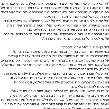
"אני לא מכירה את הפוליטיקאים היום באופן אישי, ואלו שהכרתי כבר מתו.
אני בת 102, ובגילי יש מעט מאוד אנשים בחיים. אני רואה את הדור הזה של
הפוליטיקאים, וזוכרת אותם בתור ילדים. אני מעריכה אותם. את יאיר לפיד
הכרתי כבן של טומי, שהיה תמיד רוויזיוניסט.
"על הממשלה הזו אני לא סומכת, ולא על ראש הממשלה. אני ראיתי הרבה
ראשי ממשלה, ואני מקווה שהוא סיים והולך הביתה. הדודה שלו היתה
החברה הכי טובה שלי, ואף פעם לא דיברנו על פוליטיקה.
"אני זוכרת את מי שהיה בהתחלה, את בן־גוריון ואת כל החבורה. אז היה
על מי לסמוך. כל התקופה ההיא היתה אחרת".
דוד בן-גוריון. "היה על מי לסמוך"
כמי שהאמינה ודגלה בדו־קיום, את מכירה את המצב השורר היום?
"יש הרבה מאוד יוזמות חדשות שאני לא מכירה היטב, אבל אני קוראת
עליהן. יוזמות של קבוצות שעובדות יחד, ערבים ויהודים, פרויקטים ודברים
כאלה, ואני שמחה מאוד. אני רק לא יודעת מה יהיה אחרי הקמת הממשלה
הבאה, אם ידאגו גם לערבים.
"אמא שלי עבדה עם ערבים, והם היו בני בית אצלנו. ב־1948 הם פגשו את
אמא שלי ביריחו וזכרו אותה מזמנים רחוקים. אני הייתי נוסעת לעזה
ופוגשת שם חברים. היו מטלפנים אלי לשאול לשלומי, וגם אני הייתי
מטלפנת לחברים שלי שם.
"היום כל טיפש יודע שאנחנו לא יכולים, ושאין שום סיכוי, שנגרש את
הפלשתינים. אין גם צורך. יש די עבודה בשבילם, והם יכולים לנהל את
עצמם. צריך לדבר איתם. יש לי קשרים עם פלשתינים מכל מיני מקומות, גם
מעזה. בכל יום מטלפנים אלי כי קשה להם לבוא, עושים להם צרות בגבול".
את פוחדת היום ממשהו? מהמצב הביטחוני?