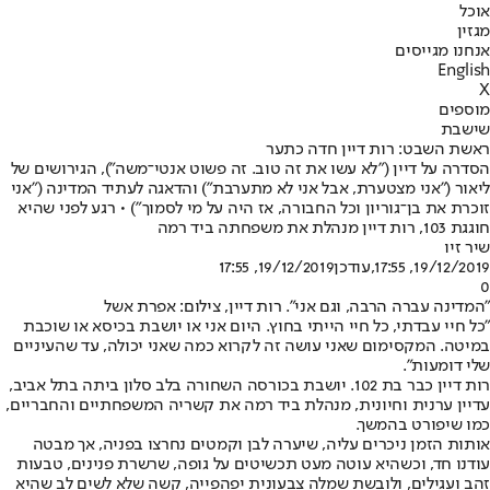
אוכל
מגזין
אנחנו מגייסים
English
X
מוספים
שישבת
ראשת השבט: רות דיין חדה כתער
הסדרה על דיין ("לא עשו את זה טוב. זה פשוט אנטי־משה"), הגירושים של
ליאור ("אני מצטערת, אבל אני לא מתערבת") והדאגה לעתיד המדינה ("אני
זוכרת את בן־גוריון וכל החבורה, אז היה על מי לסמוך") • רגע לפני שהיא
חוגגת 103, רות דיין מנהלת את משפחתה ביד רמה
שיר זיו
19/12/2019, 17:55
,עודכן
19/12/2019, 17:55
0
"המדינה עברה הרבה, וגם אני". רות דיין, צילום: אפרת אשל
"כל חיי עבדתי, כל חיי הייתי בחוץ. היום אני או יושבת בכיסא או שוכבת
במיטה. המקסימום שאני עושה זה לקרוא כמה שאני יכולה, עד שהעיניים
שלי דומעות".
רות דיין כבר בת 102. יושבת בכורסה השחורה בלב סלון ביתה בתל אביב,
עדיין ערנית וחיונית, מנהלת ביד רמה את קשריה המשפחתיים והחבריים,
כמו שיפורט בהמשך.
אותות הזמן ניכרים עליה, שיערה לבן וקמטים נחרצו בפניה, אך מבטה
עודנו חד, וכשהיא עוטה מעט תכשיטים על גופה, שרשרת פנינים, טבעות
זהב ועגילים, ולובשת שמלה צבעונית יפהפייה, קשה שלא לשים לב שהיא