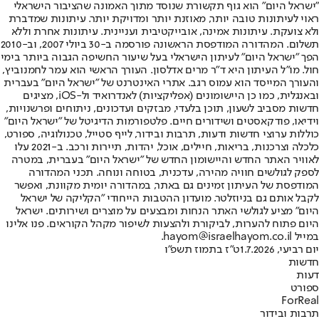
"ישראל היום" הוא גוף תקשורת שנוסד מתוך האמונה שהציבור הישראלי
ראוי לעיתונות טובה יותר, מאוזנת יותר ומדויקת יותר. עיתונות שמדברת
ולא צועקת. עיתונות אמינה, אובייקטיבית ועניינית. עיתונות אחרת וללא
תשלום. המהדורה המודפסת הראשונה פורסמה ב-30 ביולי 2007, וב-2010
הפך "ישראל היום" לעיתון הישראלי בעל שיעור החשיפה הגבוה ביותר בימי
חול. מו"ל העיתון היא ד"ר מרים אדלסון. העורך הראשי הוא עמר לחמנוביץ,
והעורך המייסד הוא עמוס רגב. אתרי האינטרנט של "ישראל היום" בעברית
ובאנגלית, כמו כן היישומונים (אפליקציות) לאנדרואיד ול-iOS, מציגים
חדשות מסביב לשעון, תוכן בלעדי, מבזקים ועדכונים, ניתוחים ופרשנויות,
וידיאו, פודקאסטים ושידורים חיים. פלטפורמות הדיגיטל של "ישראל היום"
כוללות ערוצי חדשות ודעות, תרבות ובידור, לייף סטייל, טכנולוגיה, ספורט,
כלכלה וצרכנות, בריאות, חיילים, אוכל, יהדות, תיירות ורכב. ב-2021 עלו
לאוויר האתר החדש והיישומון החדש של "ישראל היום" בעברית, במטרה
לספק לגולשים חוויה מהירה, עדכנית, בטוחה ונוחה. תכני המהדורה
המודפסת של העיתון זמינים גם באתר, במהדורה יומית מקוונת, ואפשר
לקבל אותם גם בניוזלטר. מועדון ההטבות הייחודי "הקליקה של ישראל
היום" מציע לגולשי האתר הנחות ומבצעים על מוצרים ושירותים. ישראל
היום פתוח להערות, לביקורת ולהצעות לשיפור מקהל הקוראים. פנו אלינו
במייל hayom@israelhayom.co.il.
יום רביעי, 1.7.2026
ט"ז בתמוז תשפ"ו
חדשות
דעות
ספורט
ForReal
תרבות ובידור