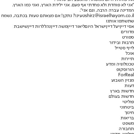
"אני לא פוחדת ולא פחדתי אף פעם. אני ילידת הארץ, ואני כמו הארץ.
המדינה עברה הרבה, וגם אני".
shirz@israelhayom.co.il
טעינו? נתקן! אם מצאתם טעות בכתבה, נשמח
שתשתפו אותנו
אסי דיין
יעל דיין
ישראל היום
ליאור דיין
משה דיין
נהלל
רות דיין
שישבת
מדורים
ספורט
תרבות ובידור
לייף סטייל
אוכל
תיירות
טכנולוגיה ומדע
הורוסקופ
ForReal
מגזין השבוע
דעות
חדשות בארץ
חדשות בעולם
פוליטי
ביטחוני
חינוך
בריאות
משפט
תחבורה