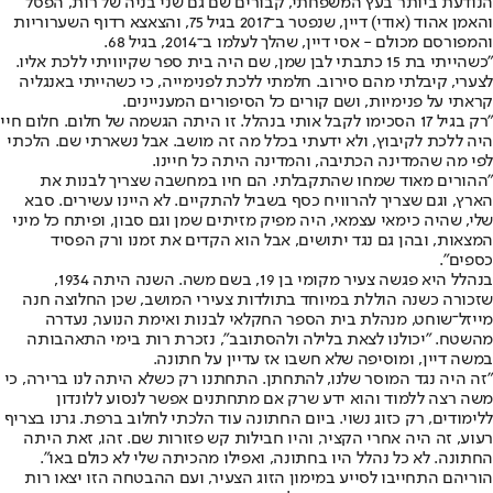
הנודעת ביותר בעץ המשפחתי, קבורים שם גם שני בניה של רות, הפסל
והאמן אהוד (אודי) דיין, שנפטר ב־2017 בגיל 75, והצאצא רדוף השערוריות
והמפורסם מכולם - אסי דיין, שהלך לעלמו ב־2014, בגיל 68.
"כשהייתי בת 15 כתבתי לבן שמן, שם היה בית ספר שקיוויתי ללכת אליו.
לצערי, קיבלתי מהם סירוב. חלמתי ללכת לפנימייה, כי כשהייתי באנגליה
קראתי על פנימיות, ושם קורים כל הסיפורים המעניינים.
"רק בגיל 17 הסכימו לקבל אותי בנהלל. זו היתה הגשמה של חלום. חלום חיי
היה ללכת לקיבוץ, ולא ידעתי בכלל מה זה מושב. אבל נשארתי שם. הלכתי
לפי מה שהמדינה הכתיבה, והמדינה היתה כל חיינו.
"ההורים מאוד שמחו שהתקבלתי. הם חיו במחשבה שצריך לבנות את
הארץ, וגם שצריך להרוויח כסף בשביל להתקיים. לא היינו עשירים. סבא
שלי, שהיה כימאי עצמאי, היה מפיק מזיתים שמן וגם סבון, ופיתח כל מיני
המצאות, ובהן גם נגד יתושים, אבל הוא הקדים את זמנו ורק הפסיד
כספים".
בנהלל היא פגשה צעיר מקומי בן 19, בשם משה. השנה היתה 1934,
שזכורה כשנה הוללת במיוחד בתולדות צעירי המושב, שכן החלוצה חנה
מייזל־שוחט, מנהלת בית הספר החקלאי לבנות ואימת הנוער, נעדרה
מהשטח. "יכולנו לצאת בלילה ולהסתובב", נזכרת רות בימי התאהבותה
במשה דיין, ומוסיפה שלא חשבו אז עדיין על חתונה.
"זה היה נגד המוסר שלנו, להתחתן. התחתנו רק כשלא היתה לנו ברירה, כי
משה רצה ללמוד והוא ידע שרק אם מתחתנים אפשר לנסוע ללונדון
ללימודים, רק כזוג נשוי. ביום החתונה עוד הלכתי לחלוב ברפת. גרנו בצריף
רעוע, זה היה אחרי הקציר, והיו חבילות קש פזורות שם. זהו, זאת היתה
החתונה. לא כל נהלל היו בחתונה, ואפילו מהכיתה שלי לא כולם באו".
הוריהם התחייבו לסייע במימון הזוג הצעיר, ועם ההבטחה הזו יצאו רות