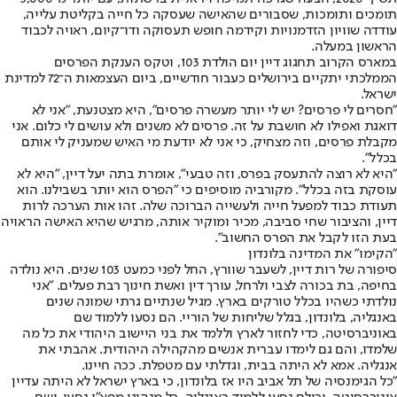
תומכים ותומכות, שסבורים שהאישה שעסקה כל חייה בקליטת עלייה,
עודדה שוויון הזדמנויות וקידמה חופש תעסוקה ודו־קיום, ראויה לכבוד
הראשון במעלה.
במארס הקרוב תחגוג דיין יום הולדת 103, וטקס הענקת הפרסים
הממלכתי יתקיים בירושלים כעבור חודשיים, ביום העצמאות ה־72 למדינת
ישראל.
"חסרים לי פרסים? יש לי יותר מעשרה פרסים", היא מצטנעת, "אני לא
דואגת ואפילו לא חושבת על זה. פרסים לא משנים ולא עושים לי כלום. אני
מקבלת פרסים, וזה מצחיק, כי אני לא יודעת מי האיש שמעניק לי אותם
בכלל".
"היא לא רוצה להתעסק בפרס, וזה טבעי", אומרת בתה יעל דיין, "היא לא
עוסקת בזה בכלל". מקורביה מוסיפים כי "הפרס הוא יותר בשבילנו. הוא
תעודת כבוד למפעל חייה ולעשייה הברוכה שלה. זהו אות הערכה לרות
דיין, והציבור שחי סביבה, מכיר ומוקיר אותה, מרגיש שהיא האישה הראויה
בעת הזו לקבל את הפרס החשוב".
"הקימו" את המדינה בלונדון
סיפורה של רות דיין, לשעבר שוורץ, החל לפני כמעט 103 שנים. היא נולדה
בחיפה, בת בכורה לצבי ולרחל, עורך דין ואשת חינוך רבת פעלים. "אני
נולדתי כשהיו בכלל טורקים בארץ. מגיל שנתיים גרתי שמונה שנים
באנגליה, בלונדון, בגלל שליחות של הוריי. הם נסעו ללמוד שם
באוניברסיטה, כדי לחזור לארץ וללמד את בני היישוב היהודי את כל מה
שלמדו, והם גם לימדו עברית אנשים מהקהילה היהודית. אהבתי את
אנגליה. אמא לא היתה בבית, וגדלתי עם מטפלת. ככה חיינו.
"כל הגימנסיה של תל אביב היו אז בלונדון, כי בארץ ישראל לא היתה עדיין