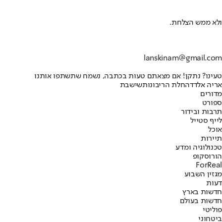
ולא ממש הצלחת.
lanskinam@gmail.com
טעינו? נתקן! אם מצאתם טעות בכתבה, נשמח שתשתפו אותנו
אריה אלדד
החלת הריבונות
שישבת
מדורים
ספורט
תרבות ובידור
לייף סטייל
אוכל
תיירות
טכנולוגיה ומדע
הורוסקופ
ForReal
מגזין השבוע
דעות
חדשות בארץ
חדשות בעולם
פוליטי
ביטחוני