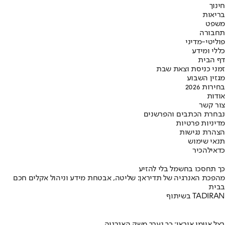
חינוך
בריאות
משפט
תחבורה
פוליטי-מדיני
כללי ומידע
דף הבית
זמני כניסת וצאת שבת
מגזין השבוע
בחירות 2026
אודות
צור קשר
נבחרת הכתבים והפרשנים
מדיניות פרטיות
הצהרת נגישות
תנאי שימוש
כדאי
להכיר
כך תחסכו בחשמל בלי להזיע
מהפכת האנרגיה של תדיראן: שליטה, אבטחת מידע וניהול אקלים חכם
בבית
בשיתוף TADIRAN
בצל איומי איראן: כך נערך משק האנרגיה