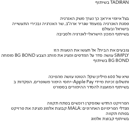
בשיתוף TADIRAN
בצל איומי איראן: כך נערך משק האנרגיה
פסגת האנרגיה במעמד שגריר ארה"ב, שר האנרגיה ובכירי התעשייה
בישראל ובעולם
בשיתוף המכון הישראלי לאנרגיה ולסביבה
צובעים את הבית? אל תעשו את הטעות הזו
מומחה BG BOND עושה סדר על המדפים ומציג את מותג הצבע SIMPLY
בשיתוף BG BOND
שיא של 600 מיליון שקל: הטוטו עושה מהפיכה
יחסי הימור משופרים, הפקדות ב-Apple Pay ותשלום זכיות מיידי
בשיתוף המועצה להסדר ההימורים בספורט
הפרויקט החדש שמסקרן רוכשים בפתח תקווה
קבוצת אלמוג מציגה את פרויקט MALA: מגדלי הפרימיום האחרונים
בפתח תקווה
בשיתוף קבוצת אלמוג