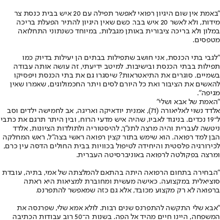
"באמת אין שום היגיון רפואי לאפשר תפילה עם 20 איש בבית כנסת צר
מידות, ולא לאשר 20 איש בבר. כשם שאין היגיון להתיר הפעלת בריכה
במלון ולא בריכה ציבורית באותן מגבלות, במיוחד כשנתוני התחלואה
מטפסים.
"לגבי בתי הכנסת, אני חושב שתפילות בבתים הן יעילות בדיוק כמו
תפילות בבתי הכנסת ובישיבות. למיטב ידיעתי, זה עושה אותה עבודה
בשמיים. סוגרים את התיאטראות? שיסגרו גם את בתי הכנסת ויפסיקו
להאשים את הציבור ואת כל היורם לסים ויתר החכמולוגים, שאמרו שאין
מגיפה".
"האמת של אבא ושלי"
אלדד נשוי לאליאורה (71), אמנית יודאיקה ואריגה, אב לחמישה ילדים וסב
ל־19 נכדים. בניגוד לאביו, שהיה איש מדעי הרוח, ובין היתר תרגם את כתבי
ניטשה לעברית והיה מרצה לתנ"ך, להיסטוריה ולתולדות הציונות, אלדד
הבן למד רפואה. הוא שימש בתור קצין רפואה ראשי בצה"ל, ראש המחלקה
לכירורגיה פלסטית והיחידה לטיפול בכוויות בבית החולים הדסה עין כרם,
ומרצה בפקולטה לרפואה באוניברסיטה העברית.
"הבחירה בתחום הרפואה היתה בהתאם להמלצתה של אמי, בתיה, עובדת
סוציאלית במקצועה. כאישה מעשית ומחוברת למציאות היא ראתה
ברפואה לא רק מקצוע מכובד, אלא גם כזה שמאפשר להתפרנס.
"אבא שלי התקשה להתפרנס שנים רבות. לולא אמא שלי, שפרנסה את
המשפחה, היינו חיים מהיד אל הפה. בשנות ה־50 רוב עבודות הכתיבה