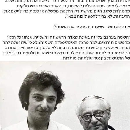
יהודים בארץ ישראל אנחנו סוברנים לפעול כדי ליישם את הריבונות שלנו.
אבא שלי אמר שחובה עלינו להילחם, כי האויב הערבי כבש חלקים
מהמולדת שלנו. היום נדרשת רק החלטת ממשלה או כנסת כדי ליישם את
הריבונות. לא צריך להפעיל כוח צבאי".
אתה לא חושב שצעד כזה יבעיר את השטח?
"השטח בער גם בלי זה באינתיפאדה הראשונה והשנייה. אנחנו כל הזמן
מחפשים תירוצים. למה פרצה האינתיפאדה השנייה? לא כי שרון עלה להר
הבית, אלא מכיוון שיש פה מלחמת דת. זה לא סכסוך טריטוריאלי. אחרת,
50 הניסיונות לפתור אותו היו צולחים בשלב כלשהו. זו מלחמת דת, במובן
של התנגשות בין אידיאולוגיות סותרות.