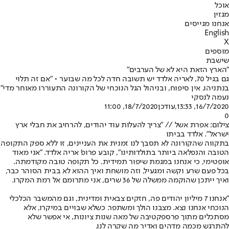
אוכל
מגזין
אנחנו מגייסים
English
X
מוספים
שישבת
"הארץ הזאת היא לא של הערבים"
גם בגיל 70, לאריה אלדד יש תשובה חדה לכל מה שבוער • "אם זה תלוי
בנתניהו, אין סיפוח, ובניהול הגל הנוכחי של הקורונה התעוררו מאוחר מדי"
נעמה לנסקי
16/7/2020, 13:33
,עודכן
18/7/2020, 11:00
0
צילום: אפרת אשל // "צריך להעלות עוד יהודים, להרחיב את חבלי ארץ
ישראל". אלדד בביתו
בתקווה שהקורונה לא תסבך לנו זמנית את העניינים, זו ללא ספק התקופה
הטובה והנפלאה ביותר בתולדותינו", קובע פרופ' אריה אלדד. "אני מאוד
אופטימי, כי אנחנו במגמת שיפור תמידית. כל תקופה טובה מקודמתה.
בכל פעם שרע וקשה ומגעיל, וזה מושחת ואיך ההוא לא בבית הסוהר כבר,
ואיך ייתכן שהוקמה ממשלה של 36 שרים, אני מתרומם אל רמת המקרו.
"אנחנו 7 מיליון יהודים פה, חזקים צבאית ומדינית, וגם מהמשבר הכלכלי
הנוכחי אנחנו נצא. מצבנו הולך ומשתפר. כשלא שבויים במיקרו, אלא
מסתכלים מתוך פרספקטיבה של מאה שנות ציונות, אי אפשר שלא
להתרגש מכמה מדהים ואדיר מה שקרה לנו.