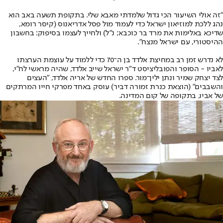
"זה אולי השיעור הכי גדול שלמדתי מאבא שלי. בתקופת תשעה באב הוא
נהג ללכת למוזיאון ישראל כדי לעמוד מול פסל אדריאנוס (קיסר רומא,
שדיכא באלימות את מרד בר כוכבא; נ"ל) ולחייך לעצמו בסיפוק: בחשבון
ההיסטורי, עם ישראל מנצח".
לא נדרש זמן רב במחיצת אלדד בן ה־70 כדי ללמוד על עוצמת הערצתו
לאביו - הסופר והפובליציסט ד"ר ישראל שייב אלדד, שהיה מראשי לח"י,
לצד יצחק שמיר ונתן ילין־מור. ספרו החדש של אריה אלדד, "העצים
והשבבים" (הוצאת כנרת זמורה דביר) עוסק באחד מפרקי חייו המרתקים
של אביו, בתקופה של קום המדינה.