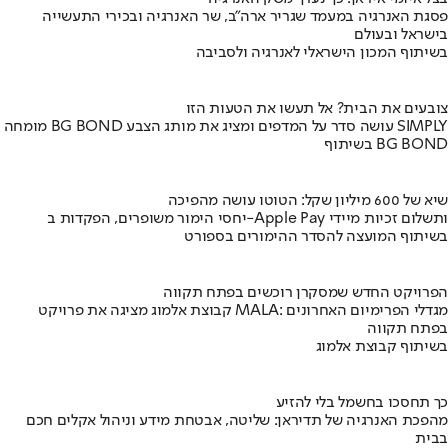
פסגת האנרגיה במעמד שגריר ארה"ב, שר האנרגיה ובכירי התעשייה
בישראל ובעולם
בשיתוף המכון הישראלי לאנרגיה ולסביבה
צובעים את הבית? אל תעשו את הטעות הזו
מומחה BG BOND עושה סדר על המדפים ומציג את מותג הצבע SIMPLY
בשיתוף BG BOND
שיא של 600 מיליון שקל: הטוטו עושה מהפיכה
יחסי הימור משופרים, הפקדות ב-Apple Pay ותשלום זכיות מיידי
בשיתוף המועצה להסדר ההימורים בספורט
הפרויקט החדש שמסקרן רוכשים בפתח תקווה
קבוצת אלמוג מציגה את פרויקט MALA: מגדלי הפרימיום האחרונים
בפתח תקווה
בשיתוף קבוצת אלמוג
כך תחסכו בחשמל בלי להזיע
מהפכת האנרגיה של תדיראן: שליטה, אבטחת מידע וניהול אקלים חכם
בבית