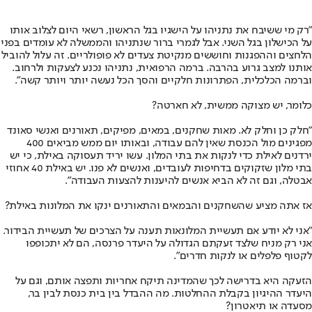
"רק מי ששיבח את נתניהו על הישגיו בגל הראשון, רשאי היום לצלוב אותו
על הכישלון בגל השני. אבל לגמרי ברור שנתניהו והממשלה לא עומדים בפני
הלחצים וההפגנות וחוששים מנקיטת צעדים לא פופולריים. זה עלול להוביל
אותנו למצב גרוע בהרבה. ברמה הרפואית, נתניהו נכנע לצעקות ולרחוב.
וברמה הכלכלית, הפתרונות חלקיים והסך הכל נעשה יותר ויותר קשה".
כלומר, יש מצוקה ממשית, לא חארטה?
"חלק כן וחלק לא. מאות שחקנים, במאים, מפיקים, תאורנים ואנשי סאונד
מפגינים מול הכנסת שאין להם עבודה, ובאותו יום ממש מביאים 400
ירדנים לאילת כדי לנקות את בתי המלון. עשו יריד תעסוקה באילת, כי יש
בתי מלון שזקוקים בדחיפות לעובדים, ואנשים לא פנו. יש באילת 40 אחוזי
אבטלה, וגם זה לא הביא אנשים להיענות להצעות העבודה".
אז אתה מציע שהשחקנים והבמאים והתאורנים ינקו את המלונות באילת?
"אני לא יודע אם תעשיית המלונאות תענה על הצרכים של תעשיית הבידור.
אני רק מניח שלצד זעקתם הגדולה על היעדר פרנסה, הם לא יתכופפו
לקטוף פלפלים או לנקות חדרים".
הזעקה היא בדרישה לכך שהמדינה תיקח אחריות ותפצה אותם, וגם על
היעדר ההיגיון בקבלת ההחלטות. מה ההבדל בין בית כנסת לבין בר,
מסעדה או תיאטרון?