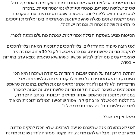
הם מדאיגים. אבל את רואה את התנודתיות באקדמיה באמריקה בכל
שניים־שלושה עשורים. מפטריוטיות לאנטי־פטריוטיות, בחזרה
לפטריוטיות ואז לליברליות. הנושאים שמפרנסים היום את האקדמיה
האמריקנית שונים מאלה שהעסיקו את האקדמיה בימי מלחמת וייטנאם,
כי הדאגות שלהם אחרות. וגם זה ישתנה".
הסיפוח מגיע בעסקת חבילה אמריקנית, שאתה מתעלם ממנה לגמרי.
"אני רוצה סיפוח מהירדן לים, בלי להסכים לתוכנית המאה ובלי להסכים
להקמת מדינה פלשתינית. אם כרגע אפשר לקבל 30 אחוז, אם זה מה
שהאמריקנים מסוגלים לבלוע עכשיו, כשהנשיא טראמפ נמצא ערב בחירות
- בסדר.
"החלת הריבונות על ההתיישבות היהודית ביהודה ושומרון היא הכי
חשובה, כי היא מטרפדת כל סיכוי להקמת מדינה פלשתינית. אבל
חד־צדדית. לא לקום ולהגיד 'אנחנו מקיימים את חלקנו בתוכנית טראמפ
ומסכימים שבשאר השטח תקום מדינה פלשתינית. זה אסור. לכאורה
במנותק מתוכנית טראמפ, אנחנו מחילים ריבונות. בכתב ההצהרה,
בהחלטת הממשלה או בחקיקה, אסור שיופיעו המילים 'תוכנית המאה'
ו'מדינה פלשתינית'. זה צעד סוברני שלנו".
כאילו אין צד שני?
"אני לא מתעלם מזה שתיגרם פגיעה לערבים, שלא יוכלו להקים מדינה
ממערב לירדן. אבל יש להם מדינה. דה פקטו, ממזרח לירדן שוכנת מדינת