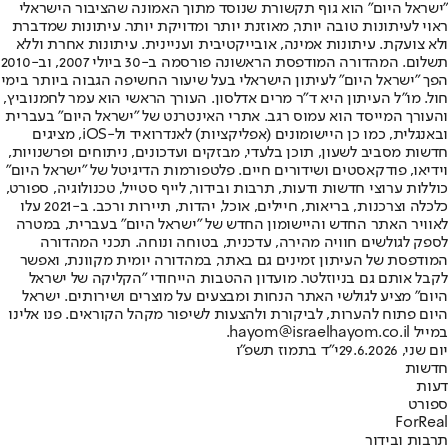
"ישראל היום" הוא גוף תקשורת שנוסד מתוך האמונה שהציבור הישראלי
ראוי לעיתונות טובה יותר, מאוזנת יותר ומדויקת יותר. עיתונות שמדברת
ולא צועקת. עיתונות אמינה, אובייקטיבית ועניינית. עיתונות אחרת וללא
תשלום. המהדורה המודפסת הראשונה פורסמה ב-30 ביולי 2007, וב-2010
הפך "ישראל היום" לעיתון הישראלי בעל שיעור החשיפה הגבוה ביותר בימי
חול. מו"ל העיתון היא ד"ר מרים אדלסון. העורך הראשי הוא עמר לחמנוביץ,
והעורך המייסד הוא עמוס רגב. אתרי האינטרנט של "ישראל היום" בעברית
ובאנגלית, כמו כן היישומונים (אפליקציות) לאנדרואיד ול-iOS, מציגים
חדשות מסביב לשעון, תוכן בלעדי, מבזקים ועדכונים, ניתוחים ופרשנויות,
וידיאו, פודקאסטים ושידורים חיים. פלטפורמות הדיגיטל של "ישראל היום"
כוללות ערוצי חדשות ודעות, תרבות ובידור, לייף סטייל, טכנולוגיה, ספורט,
כלכלה וצרכנות, בריאות, חיילים, אוכל, יהדות, תיירות ורכב. ב-2021 עלו
לאוויר האתר החדש והיישומון החדש של "ישראל היום" בעברית, במטרה
לספק לגולשים חוויה מהירה, עדכנית, בטוחה ונוחה. תכני המהדורה
המודפסת של העיתון זמינים גם באתר, במהדורה יומית מקוונת, ואפשר
לקבל אותם גם בניוזלטר. מועדון ההטבות הייחודי "הקליקה של ישראל
היום" מציע לגולשי האתר הנחות ומבצעים על מוצרים ושירותים. ישראל
היום פתוח להערות, לביקורת ולהצעות לשיפור מקהל הקוראים. פנו אלינו
במייל hayom@israelhayom.co.il.
יום שני, 29.6.2026
י"ד בתמוז תשפ"ו
חדשות
דעות
ספורט
ForReal
תרבות ובידור