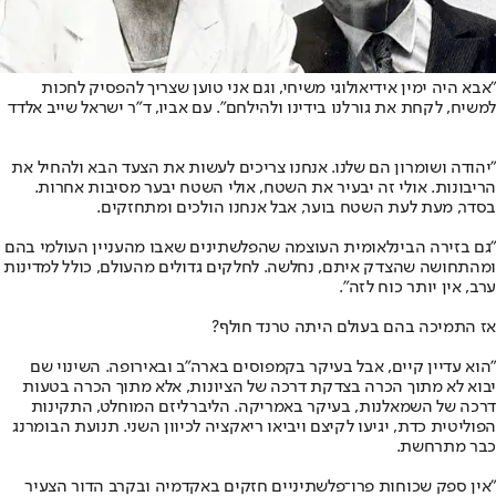
"אבא היה ימין אידיאולוגי משיחי, וגם אני טוען שצריך להפסיק לחכות
למשיח, לקחת את גורלנו בידינו ולהילחם". עם אביו, ד"ר ישראל שייב אלדד
"יהודה ושומרון הם שלנו. אנחנו צריכים לעשות את הצעד הבא ולהחיל את
הריבונות. אולי זה יבעיר את השטח, אולי השטח יבער מסיבות אחרות.
בסדר, מעת לעת השטח בוער, אבל אנחנו הולכים ומתחזקים.
"גם בזירה הבינלאומית העוצמה שהפלשתינים שאבו מהעניין העולמי בהם
ומהתחושה שהצדק איתם, נחלשה. לחלקים גדולים מהעולם, כולל למדינות
ערב, אין יותר כוח לזה".
אז התמיכה בהם בעולם היתה טרנד חולף?
"הוא עדיין קיים, אבל בעיקר בקמפוסים בארה"ב ובאירופה. השינוי שם
יבוא לא מתוך הכרה בצדקת דרכה של הציונות, אלא מתוך הכרה בטעות
דרכה של השמאלנות, בעיקר באמריקה. הליברליזם המוחלט, התקינות
הפוליטית כדת, יגיעו לקיצם ויביאו ריאקציה לכיוון השני. תנועת הבומרנג
כבר מתרחשת.
"אין ספק שכוחות פרו־פלשתיניים חזקים באקדמיה ובקרב הדור הצעיר