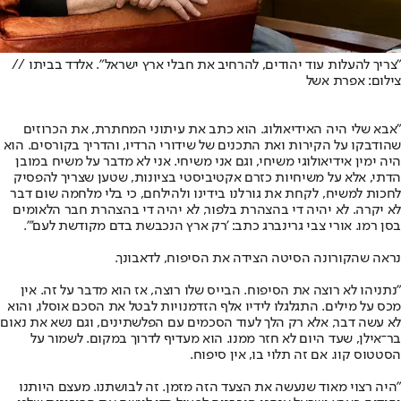
"צריך להעלות עוד יהודים, להרחיב את חבלי ארץ ישראל". אלדד בביתו //
צילום: אפרת אשל
"אבא שלי היה האידיאולוג. הוא כתב את עיתוני המחתרת, את הכרוזים
שהודבקו על הקירות ואת התכנים של שידורי הרדיו, והדריך בקורסים. הוא
היה ימין אידיאולוגי משיחי, וגם אני משיחי. אני לא מדבר על משיח במובן
הדתי, אלא על משיחיות כזרם אקטיביסטי בציונות, שטען שצריך להפסיק
לחכות למשיח, לקחת את גורלנו בידינו ולהילחם, כי בלי מלחמה שום דבר
לא יקרה. לא יהיה די בהצהרת בלפור, לא יהיה די בהצהרת חבר הלאומים
בסן רמו. אורי צבי גרינברג כתב: 'רק ארץ הנכבשת בדם מקודשת לעם'".
נראה שהקורונה הסיטה הצידה את הסיפוח, לדאבונך.
"נתניהו לא רוצה את הסיפוח. הבייס שלו רוצה, אז הוא מדבר על זה. אין
מכס על מילים. התגלגלו לידיו אלף הזדמנויות לבטל את הסכם אוסלו, והוא
לא עשה דבר, אלא רק הלך לעוד הסכמים עם הפלשתינים, וגם נשא את נאום
בר־אילן, שעד היום לא חזר ממנו. הוא מעדיף לדרוך במקום. לשמור על
הסטטוס קוו. אם זה תלוי בו, אין סיפוח.
"היה רצוי מאוד שנעשה את הצעד הזה מזמן. זה לבושתנו. מעצם היותנו