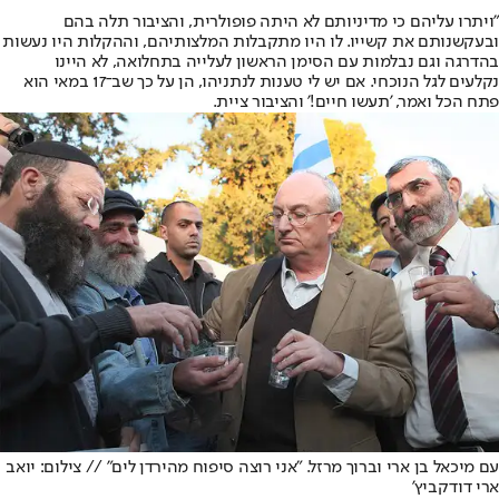
"ויתרו עליהם כי מדיניותם לא היתה פופולרית, והציבור תלה בהם
ובעקשנותם את קשייו. לו היו מתקבלות המלצותיהם, וההקלות היו נעשות
בהדרגה וגם נבלמות עם הסימן הראשון לעלייה בתחלואה, לא היינו
נקלעים לגל הנוכחי. אם יש לי טענות לנתניהו, הן על כך שב־17 במאי הוא
פתח הכל ואמר, 'תעשו חיים!' והציבור ציית.
עם מיכאל בן ארי וברוך מרזל. "אני רוצה סיפוח מהירדן לים" // צילום: יואב
ארי דודקביץ'