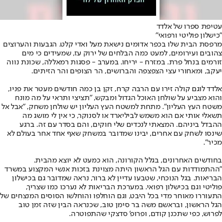
עטיפת ספרו של אלדד
"כישלון פוליטי ורפואי"
מרפסת הבית שלו בכפר אדומים נישאת מעל ואדי קלט. הגבעות והערוצים
צהובים ועירומים, למעט כמה הבלחים של ירוק עז, שמעידים כי מים
זורמים בנחל פרת. במזרח - יריחו. במערב - פסגות רמאללה, שכונת נווה
יעקב, ומאחורי עצי הצפצפה והברושים, הר הצופים והר הזיתים.
אלדד לוגם קולה זירו עם הרבה קרח, זקן בן כמה חודשים מעטר את פניו,
והוא מצביע על שולחן האוכל הגדול ומבקש, "תציצי ותראי על מה מונח
משטח העץ העליון". מתחת למשטח העץ העליון יש שולחן משחק, "אבל אל
תשאלי אותי אם הוא משמש לביליארד או לסנוקר, כי אין לי מושג מה
ההבדל ביניהם. המצאתי לנכדים שלי חוקים, והם בסדר עם זה. ברגע
שינסו לשחק עם אחרים, יבינו שמדובר במשחק שאף אחד אחר בעולם לא
מכיר".
בחודשים האחרונים, בגלל הקורונה, הוא כמעט לא יוצא מהבית.
"ההתמודדות עם הגל הראשון היתה מצוינת בזכות אנשי המקצוע במשרד
הבריאות. בגל הנוכחי, שטבעו עדיין לא ברור, נראה שמדובר גם בכישלון
פוליטי וגם בכישלון רפואי. במערכת הבריאות לא נערכו כמו שצריך,
התעוררו מאוחר מדי בכל היבט, וגם הוחלפו והוחלשו הסוסים המנצחים של
הגל הראשון, ובראשם משה בר סימן טוב, שכנראה הבין שזה זמן טוב
לפרוש, כפי שתכנן קודם, ופרופ' סדצקי שהתפוטרה.