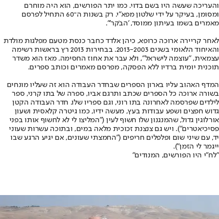
והעריכה שעשה היו בשם בדוי. כמו יתר הפורשים, הוא היה מוחרם
ומסומן, בעיקר על ידי שלטון מפא"י. רק בשנות ה־60 התחיל לפרסם
מאמרים בשמו בעיתון ממוסד, 'הבֹקר'".
לאחר קריירה ארוכה כרופא, כיהן אלדד כחבר כנסת מטעם מפלגות מולדת
והאיחוד הלאומי בשנים 2013-2003. בבחירות 2013 רץ בראשות רשימה
עצמאית, "עוצמה לישראל", ולא עבר את אחוז החסימה. מאז הוא משדר
תוכנית יומית ברדיו ללא הפסקה, מפרסם מאמרים וכותב ספרים.
המדף האהוב עליו בארון הספרים שבחדר העבודה הוא זה שעליו מונחים
בשורה ארוכה כל הספרים שכתב ותרגם אביו, ספרה של בתו קרני, ספר
לילדים שפרסמה לאחרונה בתו רוני, וגם ספריו שלו. חדר העבודה הקטן
גדוש חפצים ושפע עבודות בעץ, מעשה ידיו, כמו גיטרה קלאסית ושעון
אורלוגין גדול, שהמנגנון שלו חשוף לעין ("המליצו לי לא לחשוף אותו בפני
פסיכיאטרים"). ויש גם צנצנת זכוכית מלאה במים, ובתוכה עשרות שעוני
יד, עם שיני שום ופלפלים חריפים ("החמצתי שעונים, אם יגיע הרגע שבו
ייגמר לי הזמן").
"לח"י היו הפורשים, המנודים"