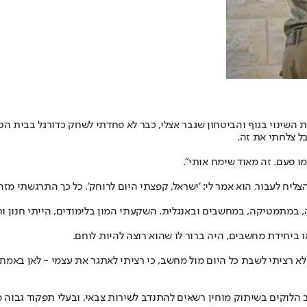
שינוי בגוף והביטחון שגבר אצלי, כבר לא פחדתי לשחק כדורגל בבית הספר
בל צלחתי את זה.
ו פעם. זה מאוד שימח אותי".
 לעבור. הוא אמר לי: 'ישראל, קפצתי היום לרוחק'. כל כך התרגשתי מזה. 
, במתמטיקה, במחשבים ובאנגלית. השקעתי המון בלימודים, הייתי חנון וח
או ביחידת מחשבים, היה ברור לו שהוא רוצה להיות לוחם.
לא רציתי לשבת כל היום מול מחשב, כי רציתי לאתגר את עצמי - לאן באמת א
מוחין רשאים להתנדב לשירות צבאי, ובעלי תפקוד גבוה מקבלים פרופיל 64 ומשובצים בדרך 