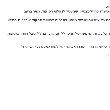
כל חבריו של דור, ומשפחתו, שצפתה בטקס בשידור חי בטלפונים הניידים, ידעו איזו דרך ארוכה השלים דור עד שזכה להגשים את חלום חייו. הוא נולד לפני 20 שנה עם שיתוק מוחין, שגרם לו לבעיות תפקוד מורכבות ברגליו
ר על בעיות התנועה שלו והפך ללוחם קרבי בצה"ל, שצלח את המסעות
 והקשיים בדרך, הוכחתי שאני יכול לנצח כמעט כל קושי פיזי".
ן.