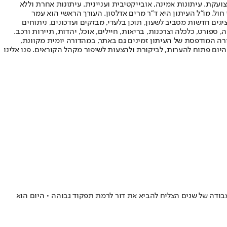
ועקת. עיתונות אמינה, אובייקטיבית ועניינית. עיתונות אחרת וללא
עור החשיפה הגבוה ביותר בימי חול. מו"ל העיתון היא ד"ר מרים אדלסון. העורך הראשי הוא עמר
 והעורך המייסד הוא עמוס רגב. אתרי האינטרנט של "ישראל היום" בעברית ובאנגלית, כמו כן היישומונים (אפליקציות) לאנדרואיד ול-iOS, מציגים חדשות מסביב לשעון, תוכן בלעדי, מבזקים ועדכונים, ניתוחים
, ספורט, כלכלה וצרכנות, בריאות, חיילים, אוכל, יהדות, תיירות ורכב.
דורה המודפסת של העיתון זמינים גם באתר, במהדורה יומית מקוונת,
היום פתוח להערות, לביקורת ולהצעות לשיפור מקהל הקוראים. פנו אלינו
מדריך קראטה אחד חשב אחרת, ובעבודה של שנים הצליח להביא את דור לרמת תפקוד גבוהה • היום הוא