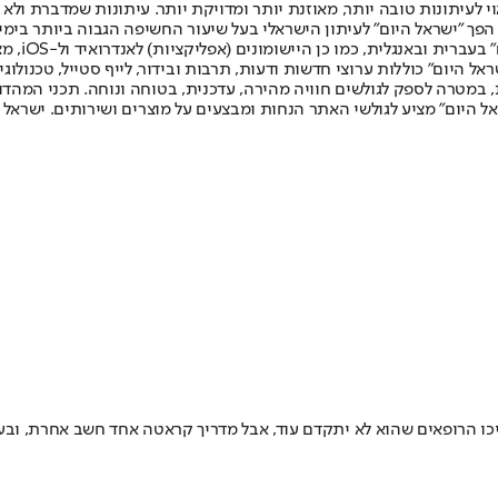
לעיתונות טובה יותר, מאוזנת יותר ומדויקת יותר. עיתונות שמדברת ולא צ
שלום. המהדורה המודפסת הראשונה פורסמה ב-30 ביולי 2007, וב-2010 הפך "ישראל היום" לעיתון הישראלי בעל שי
לחמנוביץ,
ל היום" כוללות ערוצי חדשות ודעות, תרבות ובידור, לייף סטייל, טכנולוגיה
ברית, במטרה לספק לגולשים חוויה מהירה, עדכנית, בטוחה ונוחה. תכני המה
ל היום" מציע לגולשי האתר הנחות ומבצעים על מוצרים ושירותים. ישראל 
ד עם שיתוק מוחין שגרם לו בעיות תפקוד קשות בגפיו • בגיל 9 העריכו הרופאים שהוא לא יתקדם עוד, אבל 