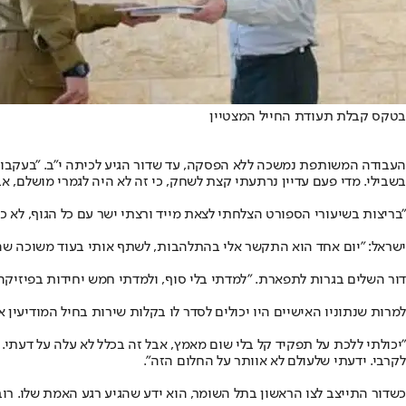
בטקס קבלת תעודת החייל המצטיין
העבודה המשותפת נמשכה ללא הפסקה, עד שדור הגיע לכיתה י"ב. "בעקבות ה
בשבילי. מדי פעם עדיין נרתעתי קצת לשחק, כי זה לא היה לגמרי מושלם, א
"בריצות בשיעורי הספורט הצלחתי לצאת מייד ורצתי ישר עם כל הגוף, לא כמ
ישראל: "יום אחד הוא התקשר אלי בהתלהבות, לשתף אותי בעוד משוכה שהצליח
דור השלים בגרות לתפארת. "למדתי בלי סוף, ולמדתי חמש יחידות בפיזיקה
למרות שנתוניו האישיים היו יכולים לסדר לו בקלות שירות בחיל המודיעין 
"יכולתי ללכת על תפקיד קל בלי שום מאמץ, אבל זה בכלל לא עלה על דעתי. 
לקרבי. ידעתי שלעולם לא אוותר על החלום הזה".
כשדור התייצב לצו הראשון בתל השומר, הוא ידע שהגיע רגע האמת שלו. רוב הלוקים בשיתוק 