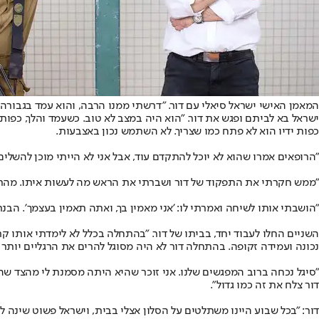
המאמן האישי ישראל סיאלי עם דור. "דרשתי ממנו הרבה, והוא עמד בגבורה 
ישראל בא לביתם ופגש את דור. "הוא היה במצב לא טוב. כשעמד והלך, כפות 
כפות ידיו הוא לא פתח כמו שצריך. לא השתמש נכון באצבעות.
"הרופאים אמרו שהוא לא יוכל להתקדם עוד, אבל אני לא הייתי מוכן להשלי
"ממש חקרתי את התפקוד של דור ושברתי את הראש מה לעשות איתו. מהר מאו
"הושבתי אותו לשיחה ואמרתי לו: 'אני מאמין בך, ואתה תאמין בעצמך'. ה
השניים החלו לעבוד יחד, בביתו של דור. "בהתחלה בכלל לא לימדתי אותו קר
נכונה ועמידה זקופה. בהתחלה דור לא היה מסוגל להרים את הרגליים יות
"סיגל נכחה ברוב המפגשים שלנו. אני זוכר שהיא היתה מסמנת לי מהצד שהוא
דור צלח את זה כמו גדול".
דור: "בכל שבוע היינו משתלטים על הסלון אצלי בבית, וישראל פשוט שינה ל