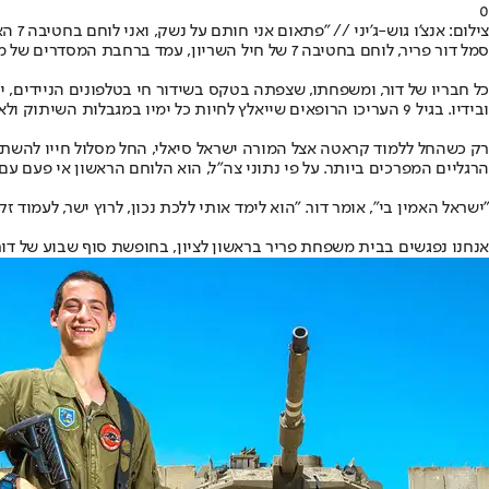
0
צילום: אנצ'ו גוש-ג'יני // "פתאום אני חותם על נשק, ואני לוחם בחטיבה 7 האגדית. כל מה שרציתי וחלמתי וקיוויתי שיקרה - קורה". סמל דור פריר, השבוע
סמל דור פריר, לוחם בחטיבה 7 של חיל השריון, עמד ברחבת המסדרים של מפקדת פיקוד הצפון בצפת, נרגש מאוד. ביד רועדת אחז בתעודת ההוקרה האישית כחייל מצטיין, שהעניק לו אלוף הפיקוד, אמיר ברעם.
ובידיו. בגיל 9 העריכו הרופאים שייאלץ לחיות כל ימיו במגבלות השיתוק ולא יתקדם עוד מבחינה תנועתית.
רק כשהחל ללמוד קראטה אצל המורה ישראל סיאלי, החל מסלול חייו להשתנ
הרגליים המפרכים ביותר. על פי נתוני צה"ל, הוא הלוחם הראשון אי פעם עם 
"ישראל האמין בי", אומר דור. "הוא לימד אותי ללכת נכון, לרוץ ישר, לעמוד
אנחנו נפגשים בבית משפחת פריר בראשון לציון, בחופשת סוף שבוע של דור