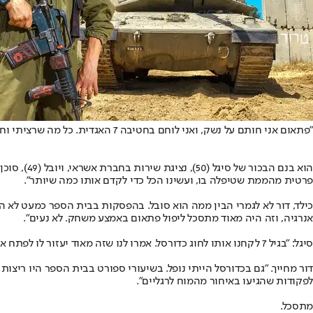
"פתאום אני חותם על נשק, ואני לוחם בחטיבה 7 האגדית. כל מה שרציתי וחלמתי וקיוויתי שיקרה - קורה". סמל דור פריר, השבוע // צילום: אנצ'ו גוש-ג'יני
פרטית מהממת שטיפלה בו, ועשינו הכל כדי לקדם אותו כמה שיותר".
כילד, דור לא לגמרי הבין ממה הוא סובל. בהפסקות בבית הספר כמעט לא היה
אנרגיה, וזה היה מאוד מתסכל ליפול פתאום באמצע משחק. לא נעים".
סיגל: "בגיל 7 לקחנו אותו לחוג כדורסל. אמרו לנו שזה מאוד יעזור לו לפתח את התנועה ואת הקואורדינציה. אמרו שעם הכדורסל הוא יוכל להסתדר יותר, בניגוד לכדורגל, שמצריך עבודת רגליים, שהיתה קשה לו".
לפקודות שהגיעו באיחור מהמוח לרגליים".
מתסכל.