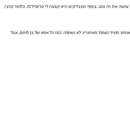
"באתי עם כל הטפסים והבדיקות הרפואיות שלי, ועם דרייב אדיר להראות לרופאה שאני כשיר לשירות קרבי. היא ביקשה ממני ללכת ולרוץ, וראתה שאני עושה את זה טוב. בסוף המבדקים היא קבעה לי פרופיל 72, כלומר קרבי,
נו תמיד נעמוד מאחוריו. לא נשמתי, כמו כל אמא של בן לוחם, אבל