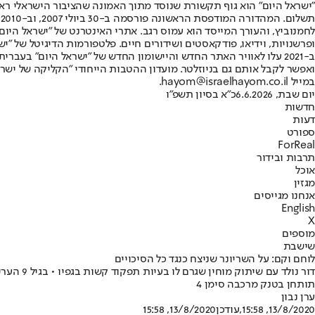
"ישראל היום" הוא גוף תקשורת שנוסד מתוך האמונה שהציבור הישראלי ראוי 
ת
ופרשנויות, וידיאו, פודקאסטים ושידורים חיים. פלטפורמות הדיגיטל של "ישרא
ב-2021 עלו לאוויר האתר החדש והיישומון החדש של "ישראל היום" בע
ואפשר לקבל אותם גם בניוזלטר. מועדון ההטבות הייחודי "הקליקה של ישרא
במייל hayom@israelhayom.co.il.
יום שבת, 6.6.2026
כ"א בסיון תשפ"ו
חדשות
דעות
ספורט
ForReal
תרבות ובידור
אוכל
מגזין
אנחנו מגייסים
English
X
מוספים
שישבת
לוחם וקם: על השריונר שניצח כנגד כל הסיכויים
דור נול
תותחן בטנק מרכבה סימן 4
ערן נבון
13/8/2020, 15:58
,עודכן
13/8/2020, 15:58