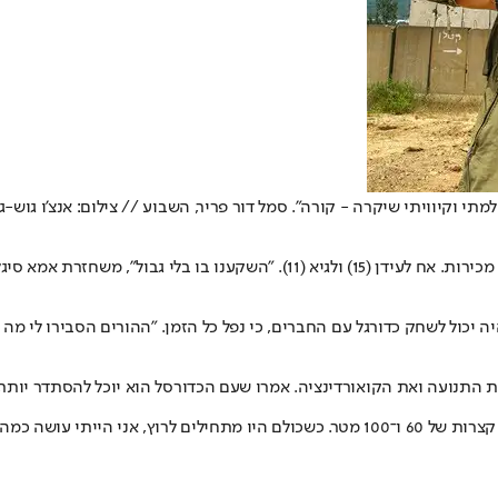
הוא בנם הבכור של סיגל (50), נציגת שירות בחברת אשראי, ויובל (49), סוכן מכירות. א
 יכול לשחק כדורגל עם החברים, כי נפל כל הזמן. "ההורים הסבירו לי מה י
דור מחייך. "גם בכדורסל הייתי נופל. בשיעורי ספורט בבית הספר היו ריצות קצרות של 60 ו־100 