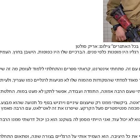
בכל האתגרים" צילום: אריק סולטן
רגליו היו מופנות כלפי פנים. הברכיים שלו היו כפופות, הישבן בחוץ. העמ
ם עם זה. פתחתי אינטרנט, קראתי ספרים והתחלתי ללמוד לעומק מה זה שיתו
ד למדתי שהפקודות מהמוח שלו לא מגיעות לרגליים כמו שצריך, ולעיתים 
בנתי שעם הרבה אמונה, התמדה ועבודה, אפשר לתקן לא מעט במוח. החלטתי 
אטה. ביקשתי ממנו רק שיעצום עיניים וירגיש בגוף כל תנועה שהוא מבצע. 
ר מכמה סנטימטרים מעל הקרקע. שיפרנו את זה לאט־לאט, עם הרבה מאמץ ו
 לא יכול עוד, ואני הייתי מסמן לה בשקט: הוא כן יכול. דרשתי ממנו הרב
י את כל היציבה. הוא העמיד אותי על הרגליים בצורה שונה, ופתאום התחלתי