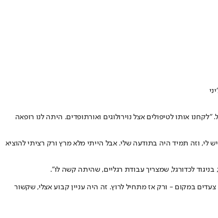
ח לעידן (15) ולגיא (11). "השקענו בו בלי גבול", משחזרת אמא סיגל. "לקחנו אותו לטיפולים אצל נוירולוגים ואורתופדים. היתה לנו רופאה
ש לי, וזה תמיד היה בתודעה שלי. אבל הייתי מלא מרץ ורק רציתי להוציא
מטר. כשכולם היו מתחילים לרוץ, אני הייתי עושה כמה צעדים במקום - ורק אז מתחיל לרוץ. זה היה עניין קבוע אצלי, שקשור