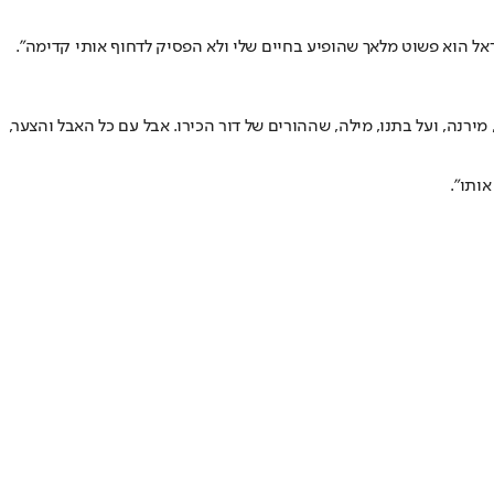
ראל הוא פשוט מלאך שהופיע בחיים שלי ולא הפסיק לדחוף אותי קדימה".
אביב, בגיל 41. "אי אפשר לתאר את העצב שנפל עלי, על אשתי, מירנה, ועל בתנו, מילה, שההורים של דור הכירו. אבל עם כל האבל והצער,
אותו".