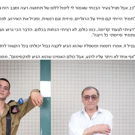
"כן, אבל מגיל צעיר הבנתי שאסור לי ליפול ללופ של תחושה רעה ומצב רוח גר
"תמיד הייתי קם מייד על הרגליים, פיזית וגם רגשית, ומכיל את האירוע. למ
"רציתי לצעוד קדימה, כמו כולם, לא רציתי הנחות בכלום. הדבר הכי גרוע מב
ותמיד סיימתי כל ריצה".
בגיל 9, אמרו רופאיו ומטפליו שהוא הגיע לקצה גבול יכולתו בכל הקשור להליכה, לריצה, ליציבה ולתפקוד התנועתי הכללי של רגליו.
"אף אחד לא ויתר עליו לרגע, אבל כולם האמינו שהוא הגיע למקסימום", מספ