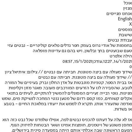
אוכל
מגזין
אנחנו מגייסים
English
X
מוספים
שישבת
עבודת נבטים
בחממות של אודי גרוס בעמק חפר גדלים פלאים קולינריים - נבטים עזי
טעם שבועטים בחך ובלשון, ויש בהם גם עדינות מופלאה
הילה אלפרט
14/1/2021, 12:27
,עודכן
15/1/2021, 08:57
0
שידוך מעולה עם ביצה מטוגנת. חביתה עם נבטים // צילום: איתיאל ציון
// שידוך מעולה עם ביצה מטוגנת. חביתה עם נבטים
אז בבית הספר, קטניות מונבטות על אדן החלון וברק בעיניים של המורה
לטבע, שהסבירה לנו על הזרעים המורכבים מעובר, מאגר מזון וקליפות
מגינות. גופי רבייה זעירים המסוגלים להמשיך להתקיים, לעיתים בתנאי
אקלים קשוחים, כמו קסם רדום של מטען גנטי המחכה לנשיקת מים, שמש
ואדמה שתעורר אותו, תקרא לו לממש את ייעודו במלאכת החיים - בטבע
או בשדות.
אז לא עלה על דעתנו להכניס נבטים לפה, אפילו שלמדנו שכל נבט כזה הוא
מחסן משוגע של ויטמנים, חומצות אמינו ושאר הבטחות לחיזוק הגוף.
הפעם הראשונה שבה אכלתי אותם היתה במסעדה סינית בירושלים,