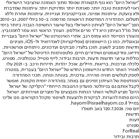
"ישראל היום" הוא גוף תקשורת שנוסד מתוך האמונה שהציבור הישראלי
ראוי לעיתונות טובה יותר, מאוזנת יותר ומדויקת יותר. עיתונות שמדברת
ולא צועקת. עיתונות אמינה, אובייקטיבית ועניינית. עיתונות אחרת וללא
תשלום. המהדורה המודפסת הראשונה פורסמה ב-30 ביולי 2007, וב-2010
הפך "ישראל היום" לעיתון הישראלי בעל שיעור החשיפה הגבוה ביותר בימי
חול. מו"ל העיתון היא ד"ר מרים אדלסון. העורך הראשי הוא עמר לחמנוביץ,
והעורך המייסד הוא עמוס רגב. אתרי האינטרנט של "ישראל היום" בעברית
ובאנגלית, כמו כן היישומונים (אפליקציות) לאנדרואיד ול-iOS, מציגים
חדשות מסביב לשעון, תוכן בלעדי, מבזקים ועדכונים, ניתוחים ופרשנויות,
וידיאו, פודקאסטים ושידורים חיים. פלטפורמות הדיגיטל של "ישראל היום"
כוללות ערוצי חדשות ודעות, תרבות ובידור, לייף סטייל, טכנולוגיה, ספורט,
כלכלה וצרכנות, בריאות, חיילים, אוכל, יהדות, תיירות ורכב. ב-2021 עלו
לאוויר האתר החדש והיישומון החדש של "ישראל היום" בעברית, במטרה
לספק לגולשים חוויה מהירה, עדכנית, בטוחה ונוחה. תכני המהדורה
המודפסת של העיתון זמינים גם באתר, במהדורה יומית מקוונת, ואפשר
לקבל אותם גם בניוזלטר. מועדון ההטבות הייחודי "הקליקה של ישראל
היום" מציע לגולשי האתר הנחות ומבצעים על מוצרים ושירותים. ישראל
היום פתוח להערות, לביקורת ולהצעות לשיפור מקהל הקוראים. פנו אלינו
במייל hayom@israelhayom.co.il.
יום שני, 20.7.2026
ו' באב תשפ"ו
חדשות
דעות
ספורט
ForReal
תרבות ובידור