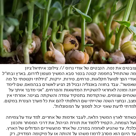
צובטים את נפה. הנבטים של אודי גרוס // צילום: איתיאל ציון
מה שהתחיל בחממה קטנה בכפר סבא המשיך מצפון לדרום, בארץ ובחו"ל.
אודי הפך לפועל חקלאות, פרחים, פירות, ירקות, "גידלתי וקטפתי כל מה
שאפשר". עבד בחווה באנגליה ובגיל 25 הגיע לאשרם בבהמאס, שם לימד
יוגה ומונה לאחראי להשקיית המדשאות והפרחים. "אני מדבר איתך על
שטחים עצומים, שהקודמת בתפקיד עמדה והשקתה בצינור. אמרתי אין
מצב, ובחצי השנה שהייתי שם החלפתי להם את כל מערך הצנרת במקום.
למדתי לדעת שאני יכול. לסמוך על המסוגלות".
כשחזר לארץ המשיך הלאה, לעבר אדמות של אחרים. למד עוד על צמיחה
ועל הצמחה, הקפיד ללמוד את תורת הניהול, את דרכי המסחר ותכנון
כלכלי, עד שהגיע לאחוזה במרכז, של אחד מהעשירים הגדולים של הארץ.
עד היום הוא מסרב לרמוז משהו על זהותה או על מיקומה המדויק, רק