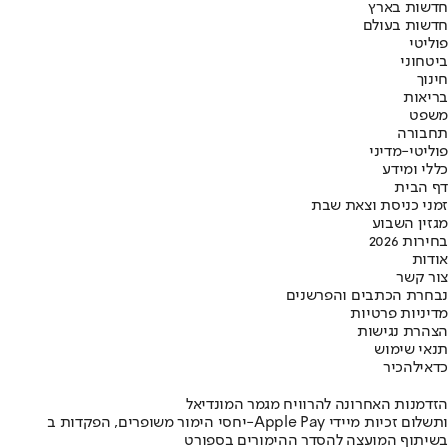
חדשות בארץ
חדשות בעולם
פוליטי
ביטחוני
חינוך
בריאות
משפט
תחבורה
פוליטי-מדיני
כללי ומידע
דף הבית
זמני כניסת וצאת שבת
מגזין השבוע
בחירות 2026
אודות
צור קשר
נבחרת הכתבים והפרשנים
מדיניות פרטיות
הצהרת נגישות
תנאי שימוש
כדאי
להכיר
הזדמנות האחרונה להרוויח מגמר המונדיאל
יחסי הימור משופרים, הפקדות ב-Apple Pay ותשלום זכיות מיידי
בשיתוף המועצה להסדר ההימורים בספורט