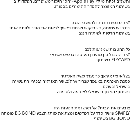
יחסי הימור משופרים, הפקדות ב-Apple Pay ותשלום זכיות מיידי
בשיתוף המועצה להסדר ההימורים בספורט
מה מבטיח נתניהו לתושבי הנגב?
בנגב יש צמיחה, יש ביקוש ואנחנו נמשיך לראות את הנגב ולפתח אותו
בשיתוף הרשות לפיתוח הנגב
כל ההטבות שמגיעות לכם
מה ההבדל בין מועדון תעופה וכרטיס אשראי?
בשיתוף FLYCARD
בצל איומי איראן: כך נערך משק האנרגיה
פסגת האנרגיה במעמד שגריר ארה"ב, שר האנרגיה ובכירי התעשייה
בישראל ובעולם
בשיתוף המכון הישראלי לאנרגיה ולסביבה
צובעים את הבית? אל תעשו את הטעות הזו
מומחה BG BOND עושה סדר על המדפים ומציג את מותג הצבע SIMPLY
בשיתוף BG BOND