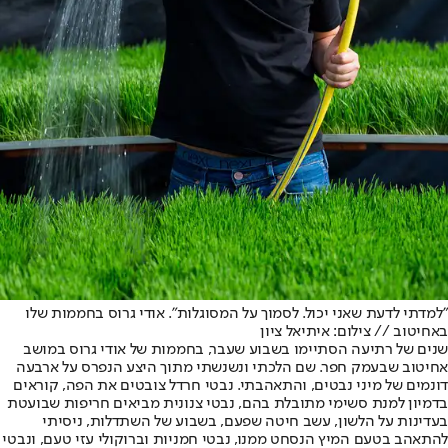
"למדתי לדעת שאני יכול. לסמוך על המסוגלות". אודי גרוס בחממות שלו
באחיטוב // צילום: איתיאל ציון
שנים של רתיעה הסתיימו בשבוע שעבר, בחממות של אודי גרוס במושב
אחיטוב שבעמק חפר. שם הלכתי ונשנשתי מתוך היצע הנפרס על ארבעה
דונמים של מיני נבטים, והתאהבתי. נבטי חרדל צובטים את הפה, קוראים
בדמיון למנת סשימי מתובלת בהם, נבטי צנונית מביאים חריפות שבועטת
בעדינות על הלשון, עשב חיטה שפעם, בשבוע של השתדלות, ניסיתי
להתאהב בטעם המיץ הנסחט ממנו, נבטי חמניות וברוקולי עזי טעם, ונבטי