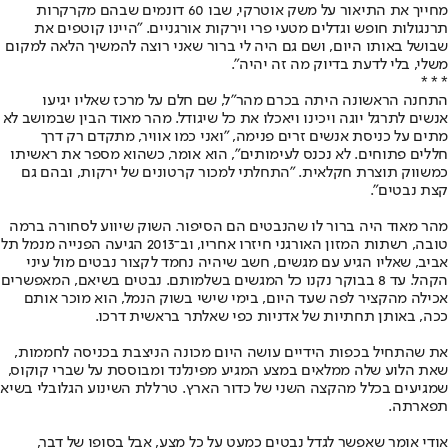
מחייך את התיאור על משק אוטרקי, שבו 60 דונמים שבהם מקרקרות
תרנגולות חופש וגדלים מטעי פרי וירקות אורגניים. "היינו קוטפים את
שבושל באותו היום, ושם גם היה לי ברור שאני רוצה להמשיך הלאה למקום
משלי, בלי לדעת בדיוק מה זה יהיה".
* * *
התחנה הראשונה היתה בכרם מהר"ל, שם חלם על מרכז שאליו יגיעו
אנשים לתרגל יוגה ויכינו ויאכלו את כל שיגודל. מהר מאוד הבין שבמושב לא
מתים על כניסת אנשים זרים פנימה, "ואני כמו אוויר, מתקדם רק דרך
חללים פתוחים. לא נכנס לעימותים", הוא אומר, כשהוא מספר את ראשיתו
כמשווק תוצרת חקלאית. "התחלתי למכור קרטונים של ירקות, ובהם גם
קצת נבטים".
מהר מאוד היה ברור לו שהנבטים הם הסיפור. השוק שיווע לסחורה ברמה
טובה, רשתות המזון האורגני חיזרו אחריו, וב־2013 הגיעה הפנייה מנמל תל
אביב, שאליו הגיע עם מגשים, חשב שיהיה נחמד לקצור נבטים מול עיני
הקהל. עד 8 בבוקר נקנו כל המגשים בשלמותם. נבטים בשיאם, המאפשרים
אכילה מהקציר לפה שעד היום, בימי שישי בשוק הנמל, הוא מוכר אותם
ככה, באותן תחתיות של אדניות כפי שאלתר בראשית דרכו.
את שהתחיל בכפות הידיים עושה היום מכונה הניצבת בכניסה לחממות,
שאת הלוע שלה ממלאים במצע המגיע מפינלנד ומבוססת על שברי קוקוס,
שמגיעים בכלל מהקצה השני של כדור הארץ. טרללת השינוע הגלובלי בשיא
תפארתה.
אודי אומר שאפשר לגדל נבטים כמעט על כל מצע, אבל בסופו של דבר,