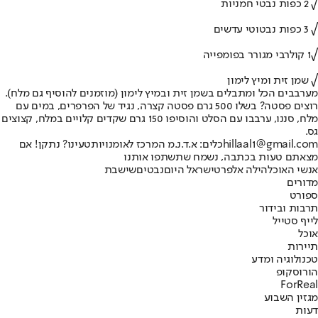
√ 2 כפות נבטי חמניות
√ 3 כפות נבטוטי עדשים
√1 קולרבי מגורר בפומפייה
√ שמן זית ומיץ לימון
מערבבים הכל ומתבלים בשמן זית ובמיץ לימון (מוזמנים להוסיף גם מלח).
רוצים פסטה? בשלו 500 גרם פסטה קצרה, נגיד של הפרפרים, במים עם
מלח, סננו, ערבבו עם הסלט והוסיפו 150 גרם שקדים קלויים במלח, קצוצים
גס.
hillaal1@gmail.com
כלים: א.ד.נ.מ המרכז לאומנויות
טעינו? נתקן! אם
מצאתם טעות בכתבה, נשמח שתשתפו אותנו
אנשי האוכל
הילה אלפרט
ישראל היום
נבטים
שישבת
מדורים
ספורט
תרבות ובידור
לייף סטייל
אוכל
תיירות
טכנולוגיה ומדע
הורוסקופ
ForReal
מגזין השבוע
דעות