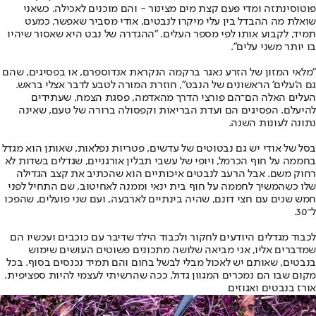
פוטוסינתזה ומדי פעם קצת מים מצינור - והם מוכנים לאכילה. כשאני
שואלת מה ההבדל בין עלי מיקרו לנבטים, אודי מסביר שאפשר, כמעט
תמיד, לקבוע אותו לפי מספר העלים. "ההגדרה של נבט היא שאסור שיהיו
בו יותר משני עלים".
"מלאי המזון של הזרע נאגר ברקמה הנקראת אנדוספרם, או בפסיגים, שהם
גם ה'עלים' הראשונים של הנבט", חוזרת המורה לטבע לדבר אצלי בראש.
העלים האלה הם־הם פורצי הדרך מהאדמה, פסגת הצמח, שעתידים
להיעלם. הפסיגים הם ועדת הבריאות וקפסולה ברורה של טעם, שאינה
נתונה לעונות השנה.
בסל של אודי יש גם נבטוטים של עדשים, פטריות נפלאות, שאותן הוא מגדל
בחממה על חוף הכרמל, ויופי של עשבי תבלין אורגניים, שגדלים בשדות לא
רחוק משם. אבל הרעב לנבטים איכותיים הוא שהכתיב את קצב הגדילה
שלו כשהמשיך לחממה על חוף בית ינאי וממנה לאחיטוב, שם התחיל לפני
חמש שנים עם חצי דונם, שהיה בינתיים לארבעה, ועם שני פועלים, שהפכו
ל־30.
לכבוד מגדלים היודעים לחקור ולכבוד הילד שדיבר עם כוכבים ועכשיו הם
שמדברים אליו, אני מביאה שלושה מתכונים פשוטים העושים שימוש
בנבטים, שאותם יש לאכול מבלי לבשל בחום והם תמיד נכנסים בסוף. בכל
מקום שבו הם נמכרים המגוון גדול, ככה שהרשיתי לעצמי להיות ספציפית.
אורז בנבטים ואגוזים