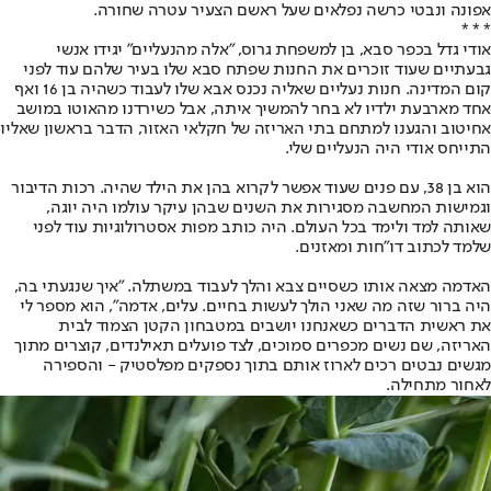
אפונה ונבטי כרשה נפלאים שעל ראשם הצעיר עטרה שחורה.
* * *
אודי גדל בכפר סבא, בן למשפחת גרוס, "אלה מהנעליים" יגידו אנשי
גבעתיים שעוד זוכרים את החנות שפתח סבא שלו בעיר שלהם עוד לפני
קום המדינה. חנות נעליים שאליה נכנס אבא שלו לעבוד כשהיה בן 16 ואף
אחד מארבעת ילדיו לא בחר להמשיך איתה, אבל כשירדנו מהאוטו במושב
אחיטוב והגענו למתחם בתי האריזה של חקלאי האזור, הדבר בראשון שאליו
התייחס אודי היה הנעליים שלי.
הוא בן 38, עם פנים שעוד אפשר לקרוא בהן את הילד שהיה. רכות הדיבור
וגמישות המחשבה מסגירות את השנים שבהן עיקר עולמו היה יוגה,
שאותה למד ולימד בכל העולם. היה כותב מפות אסטרולוגיות עוד לפני
שלמד לכתוב דו"חות ומאזנים.
האדמה מצאה אותו כשסיים צבא והלך לעבוד במשתלה. "איך שנגעתי בה,
היה ברור שזה מה שאני הולך לעשות בחיים. עלים, אדמה", הוא מספר לי
את ראשית הדברים כשאנחנו יושבים במטבחון הקטן הצמוד לבית
האריזה, שם נשים מכפרים סמוכים, לצד פועלים תאילנדים, קוצרים מתוך
מגשים נבטים רכים לארוז אותם בתוך נספקים מפלסטיק - והספירה
לאחור מתחילה.