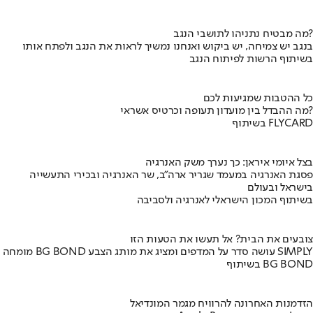
מה מבטיח נתניהו לתושבי הנגב?
בנגב יש צמיחה, יש ביקוש ואנחנו נמשיך לראות את הנגב ולפתח אותו
בשיתוף הרשות לפיתוח הנגב
כל ההטבות שמגיעות לכם
מה ההבדל בין מועדון תעופה וכרטיס אשראי?
בשיתוף FLYCARD
בצל איומי איראן: כך נערך משק האנרגיה
פסגת האנרגיה במעמד שגריר ארה"ב, שר האנרגיה ובכירי התעשייה
בישראל ובעולם
בשיתוף המכון הישראלי לאנרגיה ולסביבה
צובעים את הבית? אל תעשו את הטעות הזו
מומחה BG BOND עושה סדר על המדפים ומציג את מותג הצבע SIMPLY
בשיתוף BG BOND
הזדמנות האחרונה להרוויח מגמר המונדיאל