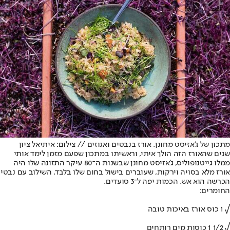
מתכון של ג'אזיסט מחונן. אורז בנבטים ואגוזים // צילום: איתיאל ציון
שנים שהאורז הזה הולך איתי, וראשיתו במתכון שפעם מזמן לימד אותי
ממלו גייטנופוליס, ג'אזיסט מחונן שבשנות ה־80 עיקר התזונה שלו היה
אורז מלא בסויה וירקות, שעוברים בישול בחום שלו בלבד. השילוב עם נבטי
הכרשה הוא אש. הכמות יפה ל־3 סועדים.
החומרים:
√ 1 כוס אורז באיכות טובה
√ 1/2 1 כוסות מים רותחים