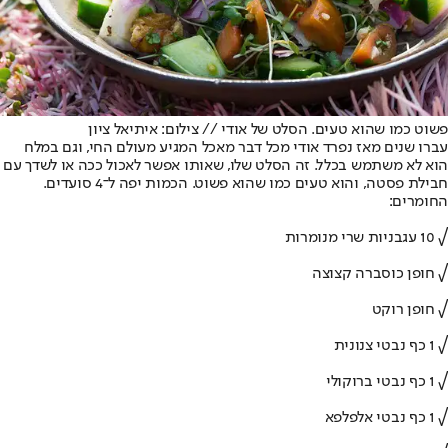
פשוט כמו שהוא טעים. הסלט של אודי // צילום: איתיאל ציון
עברו שנים מאז נפרד אודי מכל דבר מאכל המגיע מעולם החי, וגם במלח
הוא לא משתמש בכלל. זה הסלט שלו, שאותו אפשר לאכול ככה או לשדך עם
חבילת פסטה, והוא טעים כמו שהוא פשוט. הכמות יפה ל־4 סועדים.
החומרים:
√ 10 עגבניות שרי מנומרות
√ חופן כוסברה קצוצה
√ חופן רוקט
√ 1 כף נבטי צנונית
√ 1 כף נבטי ברוקולי
√ 1 כף נבטי אלפלפא