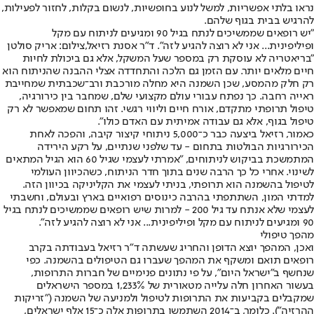
נראו בלתי אפשריות, למשל לנוע בחופשיות, לנשום בקלות, לחזור לפעילות,
להרגיש בבית בגוף שלהם.
"יש רופאים שממשיכים לנתח בגיל 90 ומגיעים לניתוח עם מקל
ופיליפינית... אני לא רוצה להגיע לזה". ד"ר אסנת רזיאל,צילום: אריק סולטן
"בריאטריה לא עוסקת רק במספר שעל המשקל, אלא גם ביכולת לחיות
חיים מלאים יותר. עם הזמן גם הלכה והתחדדה אצלי ההבנה שהניתוח הוא
רק חלק מהמסע, שכן השמנה היא מחלה מורכבת ורב־שכבתית שמחייבת
ראייה רחבה. כך נפתח עבורי עולם מקצועי שלם, שמחבר בין כירורגיה,
טיפול תרופתי מתקדם, אורח חיים וליווי רגשי. זהו תחום שמאפשר לא רק
טיפול בגוף, אלא גם עבודה אמיתית עם האדם כולו".
כאמור, רזיאל ביצעה כבר כ־5,000 ניתוחי קיצור קיבה, והפכה לאחת
הכירורגיות הבולטות בתחום - עד שלפני שנתיים, על רקע הירידה
המתמשכת בביקוש לניתוחים, "אמרתי לעצמי שגיל 60 הוא הגיל המתאים
לשינוי. אחרי כל כך הרבה שנים בתוך חדר הניתוח, כשהכיוון העולמי
לטיפול בהשמנה הוא תרופתי, בניתי לעצמי את הקליניקה בכיוון הזה.
למדתי המון, השתתפתי בהרבה כינוסים רפואיים בארץ ובעולם, וחשבתי
לעצמי שלא אנתח עד גיל 200 - למרות שיש רופאים שממשיכים לנתח בגיל
90 ומגיעים לניתוח עם מקל ופיליפינית... אני לא רוצה להגיע לזה".
מהפך טיפולי
ואכן, המהפך יוצא הדופן והחריג שעשתה ד"ר רזיאל בעבודתה בקרב
רופאים תואם ומשקף את המהפך שעברו גם הטיפולים בהשמנה. כפי
שנחשף ב"ישראל היום", על פי נתונים פנימיים של חברות התרופות,
בעשור האחרון חלה עלייה מטאורית של 1,233% במספר הישראלים
שמקבלים בקביעות את התרופות לטיפול ולמניעה של השמנה ("זריקות
ההרזיה"). כלומר, ב־2014 השתמשו בתרופות אלה כ־15 אלף ישראלים,