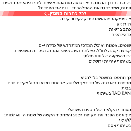
זה בזה. הדרך הנכונה היא רפואה מותאמת אישית, ליווי רפואי צמוד ושיח
פתוח, שמכבד גם את ההתלהבות - וגם את הפחדים".
אוזמפיק
הרזיה
השמנה
זריקה
קיצור קיבה
רן רזניק
כתב בריאות
כדאי
להכיר
שופינג, אמנות ואוכל: המרכז המתחדש של מזרח י-ם
קפיצה קטנה לחו"ל: טיילת חדשה, מיצגי אמנות, וכיכרות משופצות
בהשקעה של 100 מיליון ₪
בשיתוף עיריית ירושלים
כך תחסכו בחשמל בלי להזיע
מהפכת האנרגיה של תדיראן: שליטה, אבטחת מידע וניהול אקלים חכם
בבית
בשיתוף TADIRAN
מאחורי הקלעים של הטעם הישראלי
איך אסם הפכה את תקופת הצנע והמחסור הקשה של שנות ה-40 למותג
לאומי?
בשיתוף אסם