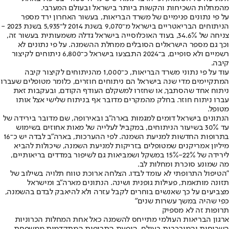
מהמחלות השכיחות והקשות ביותר בישראל ובעולם המערבי.
על פי נתונים פנימיים של משרד הבריאות, בעשור האחרון ירד מספר
הניתוחים הבריאטריים בישראל מ־9,070 בשנת 2014 ל־5,935 בשנת 2023 -
צניחה של 34.6%, בעוד האוכלוסייה בישראל גדלה משמעותית בעשור זה,
וכך גם מספר הישראלים הסובלים ממחלת ההשמנה. על פי נתונים לא
רשמיים ולא סופיים, ב־2024 התבצעו בישראל כ־6,800 ניתוחים לקיצור
קיבה.
עוד על פי נתוני משרד הבריאות, כ־1,000 מהניתוחים לקיצור קיבה
המתקיימים מדי שנה בישראל הם ניתוחים חוזרים, כלומר מטופלים שעברו
ניתוח אחד שהסתבך, או שחזרו למשקלם העודף הקודם, ובעקבות זאת
עברו ניתוח חוזר. בחלק מהמקרים מדובר אף בניתוח שלישי אצל אותו
מטופל.
הנתונים בישראל דומים למגמות בארה"ב ובאירופה, שם מדובר בירידה של
עד 30% בשיעור הניתוחים, במקביל לעלייה של מאות אחוזים בשימוש
בתרופות החדשות למניעת השמנה. לפי ההערכות, בארה"ב לבדה יש כ־16
מיליון אמריקנים שמטופלים בזריקות למניעת השמנה, שיכולות להביא
לירידה של 22%-15% במשקל ושמביאות גם לשיפור במדדים בריאותיים,
מה שמונע סוכרת ומחלות לב.
"הטיפול התרופתי לא עומד לבדו. הצלחה ארוכת טווח תלויה בשילוב של
תזונה מותאמת, פעילות גופנית ושינה. הנתונים מארה"ב ומישראל
מצביעים על כך שאנשים בוחרים לקבל עזרה ולא להיאבק לבדם בהשמנה,
כפי שהיה במשך עשרות שנים"
תרופות זה לא מספיק
ארגון הבריאות העולמי מתייחס להשמנה כאל אחת המחלות הכרוניות
השכיחות והמורכבות בעולם. הופעת התרופות המתקדמות ממשפחת