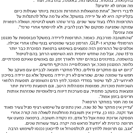
בחקלאות, במסחר, במסעדנות, באופנה, בתרבות, ועוד".
מה אנחנו לא יודעים?
לדברי רזיאל, "אחת מהשאלות החוזרות והכנות ביותר שעולות כיום
בקליניקה היא לא על ירידה במשקל, אלא על מה עלול להתגלות על
התרופות הללו בעוד עשר שנים. ברור שזהו חשש לגיטימי, ושאלה רפואית
עמוקה שמגיעה ממקום של רצון להבין, ולא להיסחף אחרי טרנד".
ומה עונים?
"שהתשובה מורכבת. כאמור, התרופות לירידה במשקל מבוססות על מנגנון
הורמונלי שנקרא GLP-1, הורמון טבעי שמופרש בגוף שלנו אחרי אכילה.
אנלוגים של ההורמון הזה נמצאים בשימוש ברפואת הסוכרת כבר יותר
מ־15 שנה, אבל מה שחדש יחסית הוא השימוש הרחב בהם לטיפול
בהשמנה, במינונים גבוהים יותר ולאורך זמן, גם באנשים שאינם סוכרתיים.
כלומר, המנגנון מוכר, אך האוכלוסייה וההיקף חדשים.
"כיום יש גם מחקרים גדולים, כולל מחקרי תוצאה לבביים עם מעקב של
חמש עד שמונה שנים, שמראים לא רק ירידה במשקל אלא גם ירידה בסיכון
לאירועי לב, לצד שיפור במדדי הסוכר, לחץ הדם והשומנים. תופעות הלוואי
השכיחות מוכרות, ממופות ומנוהלות היטב, וגם תופעות נדירות יותר
נמצאות במעקב מתמיד, עם מערכות דיווח בינלאומיות שמזהות אותות
חריגים בזמן אמת".
אז מה חסר במחקר הרפואי?
"עדיין אין מחקר של 30 שנה, ואין נתונים על שימוש רציף מגיל צעיר מאוד
ועד זקנה. כמו כן, עדיין אין תשובות מוחלטות לשאלה מה קורה אחרי
הפסקה ארוכת טווח אצל כל אדם, וזו נקודה חשובה. ברפואה כמעט אף
תרופה כרונית לא 'יודעת' מראש מה יקרה בעוד עשרות שנים.
"אגב, גם תרופות ללחץ דם, לכולסטרול או לדיכאון נכנסו לשימוש הרבה