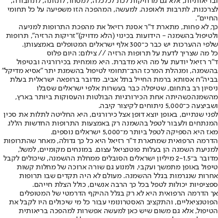
ובריאותיות, אלא גם מרחיקות לכת לכלכלה, למסחר, לתזונה, לתחבורה,
לצרכנות, לתרבות ולאופנה. למעשה, המהפכה הזו משפיעה על כל תחומי
החיים".
כך, לא פחות, מתארת ד"ר אסנת רזיאל את מהפכת התרופות למניעה
ולטיפול בהשמנה - הידועות בכינוי (הלא מדויק)
"זריקות הרזיה"
, תרופות
שלפי ההערכות יש כבר כ־300 אלף ישראלים המטופלים באמצעותן.
כל מה שצריך לדעת על תרופות הרזיה // צילום: היום פלוס
ד"ר רזיאל יודעת על מה היא מדברת. היא מומחית בכירורגיה ובטיפול
בהשמנה, ומנהלת המרכז הרב־תחומי לטיפול בהשמנת יתר "אסיא מדיקל"
בביה"ח אסותא ברמת החייל בתל אביב. מדובר ברופאה ישראלית בעלת
ניסיון רב בתחום, שטיפלה כבר בעשרות אלפי ישראלים ש
סבלו
מהשמנה
כשהיתה אחת הכירורגיות הבולטות והעסוקות ביותר בארץ,
ושביצעה כ־5,000 ניתוחים לקיצור קיבה.
לפני שנתיים, באופן יוצא דופן אצל כירורגים, היא החליטה לתלות את סכין
המנתחים ולעבור לטפל בהשמנה רק באמצעות התרופות החדשות הללו.
מאז היא הספיקה לטפל ביותר מ־5,000 ישראלים נוספים.
הדרמה הרפואית שמתארת ד"ר רזיאל היא כל כך גדולה, מאחר שהתרופות
למניעת השמנה הן בעלות פוטנציאל עצום. במונחים מקומיים, למשל,
מדובר ב־2-1.5 מיליון ישראלים הסובלים ממחלת ההשמנה, שיכולים לקבל
טיפול באופן מתמשך ועקבי, ולמנוע גם שורה ארוכה של מחלות קשות
אחרות שנגרמות בגלל ההשמנה. מעולם לא היה תקדים שבו תרופות
ספציפיות יכולות לטפל בכל כך הרבה אנשים, כולל הצלת חייהם.
אך הדרמה הרפואית היא לא רק בגלל ההיקף הדרמטי של המטופלים
הפוטנציאליים, והתקציב האסטרונומי עבור כל מי שיכולים היו לקבל את
הטיפול, אלא גם משום שיש כאן למעשה אפשרות למהפכה בריאותית