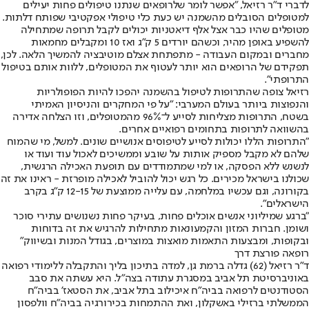
לדברי ד"ר רזיאל, "אפשר לומר שלרופאים שנתנו טיפולים פחות יעילים
למטופלים הסובלים מהשמנה יש כעת כלי טיפולי אפקטיבי שפותח דלתות.
מטופלים שהיו כבר אצל אלף דיאטניות יכולים לקבל תרופה שמתחילה
להשפיע באופן מהיר, וכשהם יורדים 5 ק"ג ואז 10 ומקבלים מחמאות
מחברים ובמקום העבודה - מתפתחת אצלם מוטיבציה להמשיך הלאה. לכן,
תפקידם של הרופאים הוא יותר לעטוף את המטופלים, ללוות אותם בטיפול
התרופתי".
רזיאל צופה שהתרופות לטיפול בהשמנה יהפכו להיות הפופולריות
והנפוצות ביותר בעולם המערבי: "על פי המחקרים והניסיון האמיתי
בשטח, התרופות מצליחות לסייע ל־96% מהמטופלים, וזו הצלחה אדירה
בהשוואה לתרופות בתחומים רפואיים אחרים.
"התרופות הללו יכולות לסייע לטיפוסים אנושיים שונים. למשל, מי שהמוח
שלהם לא מקבל מספיק אותות על שובע וממשיכים לאכול עוד ועוד או
לנשנש ללא הפסקה, או למי שמתמודדים עם תופעת האכילה הרגשית,
שכולנו בישראל מכירים. כל רגש יכול להוביל לאכילה מופרזת - ראינו את זה
בקורונה, וגם עכשיו במלחמה, עם עלייה ממוצעת של 12-15 ק"ג בקרב
הישראלים".
"ברגע שמיליוני אנשים אוכלים פחות, בעיקר פחות נשנושים עתירי סוכר
ושומן. חברות המזון והקמעונאות מתחילות להרגיש את זה בדוחות
ובקופות, ומבצעות התאמות מואצות במוצרים, בגודל המנות ובשיווק"
רופאה פורצת דרך
ד"ר רזיאל (62) גדלה ברמת גן, למדה בתיכון בליך והתקבלה ללימודי רפואה
באוניברסיטת תל אביב במסגרת עתודה בצה"ל. היא עשתה את סבב
הסטודנטים לרפואה בביה"ח איכילוב בתל אביב, את הסטאז' בביה"ח
הממשלתי ברזילי באשקלון, ואת ההתמחות בכירורגיה בביה"ח וולפסון