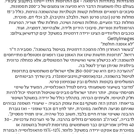
מהגדולות בתולדות הרפואה - אם התרופות הללו יינתנו בתקצוב ציבורי.
בעולם כולו משמעות הדבר היא מניעה או צמצום של כ־200 תסמונות,
סיבוכים רפואיים ומחלות קשות וקטלניות שההשמנה גורמת, כולל כ־15
מחלות סרטן (ובהן סרטן השד, הלבלב והקיבה), לב וכלי דם, סוכרת,
מחלות כבד ומעיים, מחלות נשימה ושינה, מחלות שלד ושריר, הפרעות
הורמונליות ופוריות, סיבוכי היריון ולידה, אלצהיימר, דמנציה, ועוד.
כוכבים הוליוודיים הציגו ירידה דרמטית במשקל. קים קרדשיאן,צילום:
GettyImages
"לא אופנה חולפת"
"בעשור האחרון חלה מהפכה דרמטית בטיפול בהשמנה", מסבירה ד"ר
רזיאל. "תרופות חדשות שינו את האופן שבו רופאים ומטופלים מתייחסים
להשמנה: לא ככישלון אישי ואישיותי של המטופלים, אלא כמחלה כרונית
ביולוגית שניתן וצריך לטפל בה.
"ההערכה כיום היא שכ־250-300 אלף ישראלים משתמשים בתרופות
לטיפול בהשמנה, ובהן
אוזמפיק
,
וויגובי
ו
מונג'רו
, בין שדרך הביטוחים
המשלימים בקופות החולים ובין שבמימון פרטי.
"מדובר בשיעור משמעותי ביחס לגודל האוכלוסייה, המעיד על שינוי
תפיסתי עמוק. יותר ויותר ישראלים מבינים שטיפול תרופתי יכול להיות
חלק לגיטימי, ולעיתים הכרחי, בתהליך כולל של ירידה במשקל ושיפור
בריאותי. הנתון הזה משקף גם את עומק הבעיה - שיעורי השמנה גבוהים
שאיתם מגיעה תחלואה בסוכרת, יתר לחץ דם וכבד שומני - ואז גוברת
ההבנה ששינוי אורח חיים בלבד, חשוב ככל שיהיה, אינו תמיד מספיק".
לדבריה, "בארה"ב המספרים גדולים בהרבה. על פי הערכות עדכניות, 30-
40 מיליון אמריקנים כבר משתמשים בתרופות לטיפול בהשמנה או
בסוכרת עם אפקט ירידה במשקל. כלומר, 12%-15% מהאוכלוסייה הבוגרת