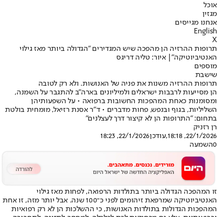
אוכל
מגזין
אנחנו מגייסים
English
X
תרופות ההרזיה הן מהפכה שיש המגדירים "הגדולה ביותר מאז גילוי
האנטיביוטיקה"| איור: טליה דריגס
מוספים
שישבת
תרופות ההרזיה משנות את פניה של האנושות. ולא רק לטובה
הן מסייעות לרבבות ישראלים ולמיליונים בארה"ב להתגבר על השמנה,
ומסומנות כאחת המהפכות החשובות ברפואה • על השפעותיהן
השליליות, בגוף ובנפש, פחות מדברים • ד"ר אסנת רזיאל, מומחית בולטת
בתחום: "התרופות הן לא קיצור דרך לעצלנים"
רן רזניק
22/1/2026, 18:18
,עודכן
22/1/2026, 18:23
0
השמעה
זו המהפכה הגדולה ביותר בתולדות הרפואה, לפחות מאז גילוי
האנטיביוטיקה שמרפאת זיהומים לפני כ־100 שנה. אבל יותר מזה, זו אחת
המהפכות הגדולות בתולדות האנושות, כי ההשלכות הן לא רק רפואיות