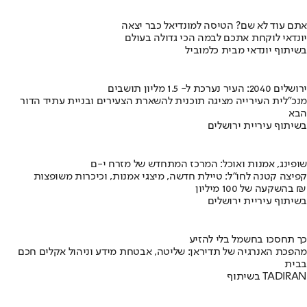
אתם עוד לא שם? הטיסה למונדיאל כבר יצאה
יונדאי לוקחת אתכם לבמה הכי גדולה בעולם
בשיתוף יונדאי מבית כלמוביל
ירושלים 2040: העיר נערכת ל- 1.5 מליון תושבים
מנכ"לית העירייה מציגה תוכנית להשארת הצעירים ובניית עתיד הדור
הבא
בשיתוף עיריית ירושלים
שופינג, אמנות ואוכל: המרכז המתחדש של מזרח י-ם
קפיצה קטנה לחו"ל: טיילת חדשה, מיצגי אמנות, וכיכרות משופצות
בהשקעה של 100 מיליון ₪
בשיתוף עיריית ירושלים
כך תחסכו בחשמל בלי להזיע
מהפכת האנרגיה של תדיראן: שליטה, אבטחת מידע וניהול אקלים חכם
בבית
בשיתוף TADIRAN