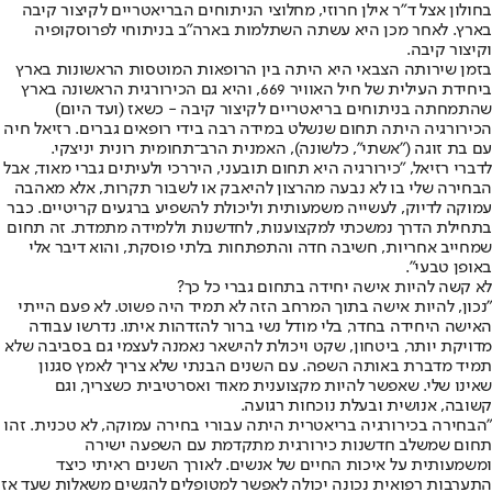
בחולון אצל ד"ר אילן חרוזי, מחלוצי הניתוחים הבריאטריים לקיצור קיבה
בארץ. לאחר מכן היא עשתה השתלמות בארה"ב בניתוחי לפרוסקופיה
וקיצור קיבה.
בזמן שירותה הצבאי היא היתה בין הרופאות המוטסות הראשונות בארץ
ביחידת העילית של חיל האוויר 669, והיא גם הכירורגית הראשונה בארץ
שהתמחתה בניתוחים בריאטריים לקיצור קיבה - כשאז (ועד היום)
הכירורגיה היתה תחום שנשלט במידה רבה בידי רופאים גברים. רזיאל חיה
עם בת זוגה ("אשתי", כלשונה), האמנית הרב־תחומית רונית יניצקי.
לדברי רזיאל, "כירורגיה היא תחום תובעני, היררכי ולעיתים גברי מאוד, אבל
הבחירה שלי בו לא נבעה מהרצון להיאבק או לשבור תקרות, אלא מאהבה
עמוקה לדיוק, לעשייה משמעותית וליכולת להשפיע ברגעים קריטיים. כבר
בתחילת הדרך נמשכתי למקצוענות, לחדשנות וללמידה מתמדת. זה תחום
שמחייב אחריות, חשיבה חדה והתפתחות בלתי פוסקת, והוא דיבר אלי
באופן טבעי".
לא קשה להיות אישה יחידה בתחום גברי כל כך?
"נכון, להיות אישה בתוך המרחב הזה לא תמיד היה פשוט. לא פעם הייתי
האישה היחידה בחדר, בלי מודל נשי ברור להזדהות איתו. נדרשו עבודה
מדויקת יותר, ביטחון, שקט ויכולת להישאר נאמנה לעצמי גם בסביבה שלא
תמיד מדברת באותה השפה. עם השנים הבנתי שלא צריך לאמץ סגנון
שאינו שלי. שאפשר להיות מקצוענית מאוד ואסרטיבית כשצריך, וגם
קשובה, אנושית ובעלת נוכחות רגועה.
"הבחירה בכירורגיה בריאטרית היתה עבורי בחירה עמוקה, לא טכנית. זהו
תחום שמשלב חדשנות כירורגית מתקדמת עם השפעה ישירה
ומשמעותית על איכות החיים של אנשים. לאורך השנים ראיתי כיצד
התערבות רפואית נכונה יכולה לאפשר למטופלים להגשים משאלות שעד אז