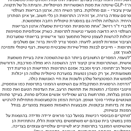
ה־GLP-1 שינתה את מפת האפשרויות הטיפוליות, והציתה גל של תקווה,
עניין ציבורי - וגם מחלוקת. בתוך השיח הזה, ארגון הבריאות העולמי
פרסם עמדה ברורה, אך זהירה: התרופות הן כלי חשוב, אך אינן הפתרון
היחיד. ההצלחה תלויה גם במסגרת טיפולית רחבה ומתמשכת.
לדברי ד"ר רזיאל, "אחת מהסוגיות המרכזיות שמעלה ארגון הבריאות
העולמי היא הדאגה מפערי נגישות לתרופות. כשרק אוכלוסיות מסוימות
יכולות להרשות לעצמן טיפול מתמשך נוצר אי־שוויון בריאותי שמערכות
הציבור אמורות למנוע. לדעתי, המסר צריך להיות ברור: אם משלבים
תרופות - חייבים לבנות מודל שירות שמבטיח נגישות, רצף טיפולי ותמיכה
לאורך זמן.
"לטעמי, המסרים החשובים ביותר הם שההשמנה אינה בעיית משמעת
אישית, ושהתרופות אינן קיצור דרך. ההשמנה היא מחלה מורכבת, הדורשת
טיפול רב־תחומי, רציף ומכבד. אמנם התרופות החדישות הן פריצת דרך
משמעותית, אך רק כשהן נטועות במערכת טיפולית שלמה הן יכולות
לממש את הפוטנציאל שלהן ולשנות את חיי האנושות כולה.
"הדרמה הרפואית המתקבלת עם השימוש ההמוני בתרופות כמו אוזמפיק,
וויגובי ומונג'רו, המשנות את תחושת הרעב, את העדפות הטעם ואת כמות
המזון בצלחת, מתרחשת ברגע שמיליוני אנשים אוכלים פחות, בעיקר פחות
נשנושים עתירי סוכר ושומן. חברות המזון והקמעונאות מתחילות להרגיש
את זה בדוחות ובקופות, ומבצעות התאמות מואצות במוצרים, בגודל
המנות ובשיווק.
"מחקרים מבוססי רכישות בפועל כבר מראים ירידה מדידה בהוצאות על
מזון במשקי בית שבהם יש משתמשים בתרופות הללו, והתחזיות הן
שהשימוש המוגבר בתרופות יביא לשינויים עולמיים עצומים בצריכה,