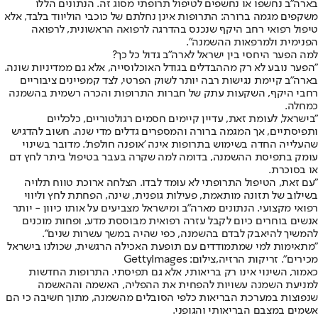
בארה"ב נחשפו או נחשפים לטיפול תרופתי מסוג זה. הנתונים הללו
משקפים מגמה ברורה: התרופות אינן נחלתם של כוכבי הוליווד בלבד, אלא
טיפול רפואי רחב היקף שנכנס בהדרגה לרפואה הראשונית, לרפואה
הפנימית ולמרפאות ההשמנה".
למה הפער היחסי בין ישראל לארה"ב גדול כל כך?
"הפער נובע לא רק מההבדלים בגודל האוכלוסייה, אלא גם ממדיניות שונה.
בארה"ב קיימת נגישות רבה יותר לשוק הפרטי, לצד קמפיינים ציבוריים
רחבי היקף, השקעות עתק של חברות התרופות והכרה רשמית בהשמנה
כמחלה.
"בישראל, לעומת זאת, עדיין קיימים חסמים רגולטוריים, כלכליים
ותפיסתיים, אך המגמה ברורה והמספרים גדלים מדי שנה. חשוב להדגיש
שהעלייה החדה בשימוש בתרופות אינה 'אופנה חולפת'. מדובר בשינוי
עומק בתפיסת ההשמנה, בדומה למה שקרה בעבר בטיפול ביתר לחץ דם
או בסוכרת.
"עם זאת, הטיפול התרופתי לא עומד לבדו. הצלחה ארוכת טווח תלויה
בשילוב של תזונה מותאמת, פעילות גופנית, שינה, הפחתת לחץ וליווי
רפואי מקצועי. הנתונים מארה"ב ומישראל מצביעים על אותו כיוון - יותר
אנשים בוחרים כיום לקבל עזרה רפואית מבוססת מדע, ופחות מוכנים
להמשיך להיאבק לבדם בהשמנה, כפי שהיה במשך עשרות שנים".
"מתאימות למי שמתמודדים עם תופעת האכילה הרגשית, שכולנו בישראל
מכירים". זריקות הרזיה,צילום: GettyImages
כאמור, השינוי אינו רק בריאותי, אלא גם תפיסתי. התרופות החדשות
למניעת השמנה עשויות להפחית את ההפליה, האשמה וההאשמה
שנפוצות במערכת הבריאות כלפי הסובלים מהשמנה, מתוך חשיבה כי הם
אשמים במצבם הבריאותי והגופני.