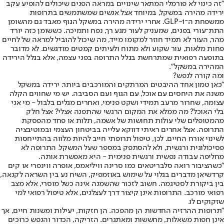
"זה כינוי לא פורמלי המתאר שינויים במראה הפנים שיכולים להופיע עקב
ירידה מהירה במשקל, במיוחד אצל אנשים שמשתמשים בתרופות
ממשפחת ה־GLP-1. אחרי ירידה מהירה במשקל הגוף מאבד גם מהשומן
התת־עורי בפנים, שמעניק לעור מגע רך, נפח ותמיכה. כששומן כזה יורד
מהר, העור לא תמיד חוזר למקומו מייד, מה שיכול להוביל למראה של לחיים
פחות מלאות, עור שקוע ולא מתוח ולעיתים קמטים מודגשים. לא מדובר
בתופעה רפואית שמתרחשת בגלל התרופה בפני עצמה, אלא בגלל הירידה
המהירה במשקל".
ומה קורה לנפש?
"כאן טמון אחד ההיבטים המרתקים והמורכבים ביותר. ירידה במשקל
משנה את היחסים עם אוכל, עם הגוף ועם הסביבה. יש מי שחווים הקלה
עצומה, שחרור מרעב תמידי ושקט פנימי, ואחרים מגלים בלבול - מי אני
בלי האוכל? מה ממלא את המקום הרגשי שהתפנה אצלי? אצל חלק
מהמטופלים שלי עולות תחושות של אשמה, תלות או פחד מהפסקת
התרופה. אצל אחרים ראיתי דווקא עלייה בביטחון העצמי ובמוטיבציה
לשינוי אורח החיים. לכן, טיפול תרופתי חייב להיות מלווה בהתייחסות
פסיכולוגית ורגשית, ולא להסתפק במספר שעל המשקל. התרופה לא
מחליפה עבודה נפשית ורגשית פנימית - היא מאפשרת אותה.
"כשהציבור רואה סלבריטאים כמו סרינה וויליאמס, אופרה ווינפרי או קים
קרדשיאן מדברים בגלוי על שימוש באוזמפיק, השיח נע בין השראה לקנאה,
בין ביקורת לסטיגמה. חשוב לזכור שהשמנה אינה כשל מוסרי, אלא מצב
רפואי מורכב. התרופות אינן קיצור דרך לעצלנים, אלא טיפול רפואי למי
שזקוקים לו.
"תרופות ההרזיה החדשות הן מהפכה. הן חזקות, יעילות ומשנות חיים, אך
אינן חפות משאלות, מחששות ומאתגרים. הזריקה, הכדור והנפש כרוכים