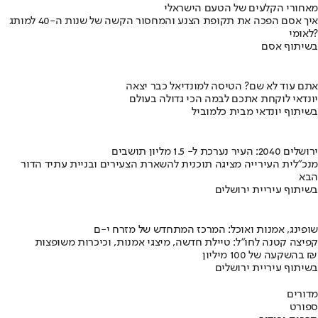
מאחורי הקלעים של הטעם הישראלי
איך אסם הפכה את תקופת הצנע והמחסור הקשה של שנות ה-40 למותג
לאומי?
בשיתוף אסם
אתם עוד לא שם? הטיסה למונדיאל כבר יצאה
יונדאי לוקחת אתכם לבמה הכי גדולה בעולם
בשיתוף יונדאי מבית כלמוביל
ירושלים 2040: העיר נערכת ל- 1.5 מליון תושבים
מנכ"לית העירייה מציגה תוכנית להשארת הצעירים ובניית עתיד הדור
הבא
בשיתוף עיריית ירושלים
שופינג, אמנות ואוכל: המרכז המתחדש של מזרח י-ם
קפיצה קטנה לחו"ל: טיילת חדשה, מיצגי אמנות, וכיכרות משופצות
בהשקעה של 100 מיליון ₪
בשיתוף עיריית ירושלים
מדורים
ספורט