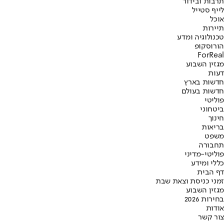
תרבות ובידור
לייף סטייל
אוכל
תיירות
טכנולוגיה ומדע
הורוסקופ
ForReal
מגזין השבוע
דעות
חדשות בארץ
חדשות בעולם
פוליטי
ביטחוני
חינוך
בריאות
משפט
תחבורה
פוליטי-מדיני
כללי ומידע
דף הבית
זמני כניסת וצאת שבת
מגזין השבוע
בחירות 2026
אודות
צור קשר