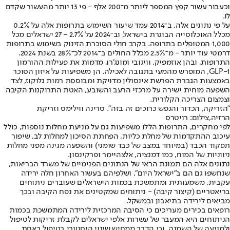
וכעבור עשור קפץ המספר ליותר מ־200 אלף - פי 13 יותר מהעשור שקדם
לו.
על פי נתונים אלה, ב־2014 עמד שיעור השימוש בתרופות אלה על 0.2%
מכלל האוכלוסייה הבוגרת בישראל, וב־2024 על 2.7% - 27 ישראלים מכל
1,000 המטופלים בתרופה. בקרב חולי הסוכרת הזינוק בשימוש בתרופות
דרמטי עוד יותר - מ־2.5% מכלל החולים ב־2014 לכ־28% בשנת 2024.
התרופות, ובהן אוזמפיק, וויגובי ומונג'רו, מדמות את פעילות ההורמון
GLP-1, המופרש מהמעי בתגובה לאכילה. הן משפיעות על איזון הסוכר
באמצעות הגברת הפרשת אינסולין מדויקת ומבוססת רמות גלוקוז, לצד
השפעה מוחית ישירה על מרכזי הרעב והשובע, האטת התרוקנות הקיבה
וצמצום הצריכה הקלורית.
"הזריקה, הכדור והנפש כרוכים זה בזה". סרינה ווילימס וזריקת
הרזיה,צילום: רויטרס
לפי מחקרים, התרופות הללו משפיעות גם על מניעת מחלות נוספות, כולל
עיכוב ההתקדמות של מחלת כליות, הפחתת הסיכון למחלות לב, שיפור
תפקוד הכבד (במיוחד במצב של כבד שומני) והשפעה מגינה מפני מחלות
ניווניות של המוח, כמו דמנציה, אלצהיימר ופרקינסון.
נתונים אלה הם תמונת הראי של הנתונים הפנימיים של משרד הבריאות,
שנחשפו גם הם ב"ישראל היום", ושלפיהם בעשור האחרון חלה ירידה
עקבית, משמעותית ומתמשכת בכמות הישראלים שעוברים ניתוחים
בריאטריים (קיצור קיבה) - ניתוחים שמקטינים את נפח הקיבה ובכך
מביאים לירידה בתיאבון ובמשקל.
רופאים בכירים מעריכים כי הסיבה המרכזית לירידה המתמשכת בכמות
הניתוחים היא המעבר של עשרות אלפי ישראלים לקבלת זריקות לטיפול
ולמניעה של השמנה, וכי הדבר ממחיש שינוי היסטורי בטיפול באחת