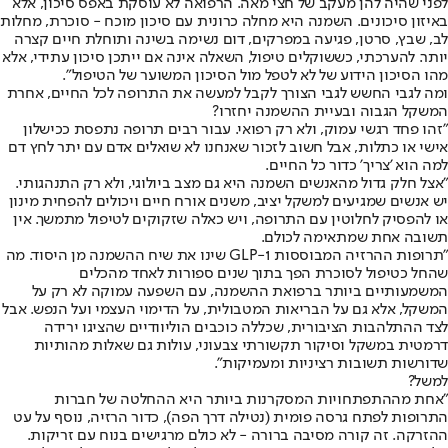
לפני שהיה להן מעקב של חצי מאה. הרפואה לא עוסקת באפס סיכון, אלא
באיזון סיכונים. השמנה היא מחלה כרונית עם סיכון מוכח - סוכרת, מחלות
לב, שבץ, סרטן, פגיעה במפרקים, דום נשימה בשינה ותוחלת חיים קצרה
יותר. להערכתי, כששוקלים טיפול, השאלה אינה אם ייתכן סיכון עתידי, אלא
מהו הסיכון הידוע של לא לטפל מול הסיכון המשוער של הטיפול".
ומה לגבי החשש לגבי הצורך לקבל למעשה את התרופה לכל החיים, אחרת
המשקל הגבוה ובעיית ההשמנה יחזרו?
"זהו פחד רגשי עמוק, ולא רק רפואי. עבור רבים תרופה נתפסת ככישלון
אישי או כתלות, אבל חשוב לזכור שאנחנו לא שואלים אדם עם יתר לחץ דם
למה הוא 'צריך' כדור כל החיים.
"אצל חלק גדול מהאנשים השמנה היא גם מצב ביולוגי, ולא רק התנהגותי.
יש אנשים שמגיעים למשקל יציב, משנים אורח חיים ויכולים להפחית מינון
או להפסיק לחלוטין עם התרופה, ויש כאלה שזקוקים לטיפול מתמשך. אין
תשובה אחת שמתאימה לכולם.
"תרופות ההרזיה המבוססות GLP-1 שינו את שיח ההשמנה מן היסוד. מה
שהחל כטיפול לסוכרת הפך בתוך שנים ספורות לאחד מהכלים
המשמעותיים ביותר ברפואת ההשמנה, עם השפעה עמוקה לא רק על
המשקל, אלא גם על הבריאות המטבולית, על הדימוי העצמי ועל הנפש. אבל
לצד ההתלהבות הציבורית, שכללה כוכבים הוליוודיים שהציגו ירידה
דרמטית במשקל וסיקור תקשורתי צבעוני, עולות גם שאלות מהותיות
שדורשות תשובות רציניות ומעמיקות".
למשל?
"אחת מההתפתחויות המסקרנות ביותר היא ההחלטה של חברות
התרופות לפתח גרסה פומית (נטילה דרך הפה), כדור הרזיה, נוסף על עט
ההזרקה. זה קורה מסיבה ברורה - לא כולם מרגישים בנוח עם זריקות.