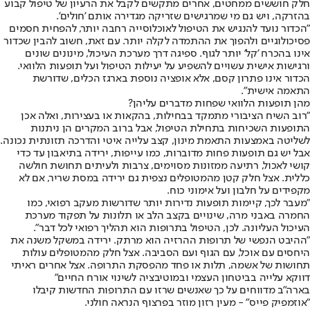
חלק חוששים ממחטים, אחרים מתקשים לקבל את הרעיון של טיפול קבוע
בהזרקה, ויש גם מי שמרגישים שזריקה מגדירה אותם 'חולים'.
"הכדור נועד להנגיש את הטיפול לאוכלוסייה רחבה יותר, להפחית חסמים
פסיכולוגיים ולהפוך את ההתמדה לקלה יותר. עם זאת, חשוב להבין שכדור
אינו בהכרח 'קל' יותר לגוף. ספיגה דרך מערכת העיכול, מינונים שונים
ורגישות אישית עשויים להשפיע על יעילות הטיפול ועל תופעות הלוואי.
הכדור אינו פתרון קסם, אלא אופציה נוספת בארגז הכלים, שדורשת
התאמה אישית".
מהן תופעות הלוואי שפחות מדברים עליהן?
"רוב השיח הציבורי מתמקד בבחילות, בהקאות או בעצירות, ואלה אכן
התופעות השכיחות בתחילת הטיפול, אבל ברוב המקרים הן ניתנות
לשליטה באמצעות התאמת מינון, קצב עלייה איטי והדרכה תזונתית נכונה.
אבל יש גם תופעות פחות מדוברות, כמו עייפות, ירידה בתיאבון עד כדי
קושי לאכול, רתיעה ממזונות מסוימים, צרבות ולעיתים תחושת חולשה
כללית. אצל חלק קטן מהמטופלים נצפית גם ירידה במסת שריר, אם לא
מקפידים על חלבון ועל אימוני כוח.
"מעבר לכך, קיימות תופעות נדירות יותר שדורשות מעקב רפואי, כמו
החמרה באבני מרה, שינויים בקצב הלב או תלונות על תפקוד מערכת
העיכול העליונה. לכן, הטיפול בתרופות הוא תהליך רפואי לכל דבר".
"ההיבט הנפשי של תרופות ההרזיה הוא מרתק. ירידה במשקל משנה את
היחסים עם אוכל, עם הגוף ועם הסביבה. אצל חלק מהמטופלים עולות
תחושות של אשמה, תלות או פחד מהפסקת התרופה. אצל אחרים ראיתי
דווקא עלייה בביטחון העצמי ובמוטיבציה לשינוי אורח החיים"
בארה"ב מדווחים על כך שאנשים שרזו עם התרופות החדשות קיבלו
"אוזמפיק פייס" - מעין רזון מוזר בפרצוף הנראה חולני.