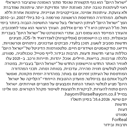
"ישראל היום" הוא גוף תקשורת שנוסד מתוך האמונה שהציבור הישראלי
ראוי לעיתונות טובה יותר, מאוזנת יותר ומדויקת יותר. עיתונות שמדברת
ולא צועקת. עיתונות אמינה, אובייקטיבית ועניינית. עיתונות אחרת וללא
תשלום. המהדורה המודפסת הראשונה פורסמה ב-30 ביולי 2007, וב-2010
הפך "ישראל היום" לעיתון הישראלי בעל שיעור החשיפה הגבוה ביותר בימי
חול. מו"ל העיתון היא ד"ר מרים אדלסון. העורך הראשי הוא עמר לחמנוביץ,
והעורך המייסד הוא עמוס רגב. אתרי האינטרנט של "ישראל היום" בעברית
ובאנגלית, כמו כן היישומונים (אפליקציות) לאנדרואיד ול-iOS, מציגים
חדשות מסביב לשעון, תוכן בלעדי, מבזקים ועדכונים, ניתוחים ופרשנויות,
וידיאו, פודקאסטים ושידורים חיים. פלטפורמות הדיגיטל של "ישראל היום"
כוללות ערוצי חדשות ודעות, תרבות ובידור, לייף סטייל, טכנולוגיה, ספורט,
כלכלה וצרכנות, בריאות, חיילים, אוכל, יהדות, תיירות ורכב. ב-2021 עלו
לאוויר האתר החדש והיישומון החדש של "ישראל היום" בעברית, במטרה
לספק לגולשים חוויה מהירה, עדכנית, בטוחה ונוחה. תכני המהדורה
המודפסת של העיתון זמינים גם באתר, במהדורה יומית מקוונת, ואפשר
לקבל אותם גם בניוזלטר. מועדון ההטבות הייחודי "הקליקה של ישראל
היום" מציע לגולשי האתר הנחות ומבצעים על מוצרים ושירותים. ישראל
היום פתוח להערות, לביקורת ולהצעות לשיפור מקהל הקוראים. פנו אלינו
במייל hayom@israelhayom.co.il.
יום שישי, 5.6.2026
כ' בסיון תשפ"ו
חדשות
דעות
ספורט
ForReal
תרבות ובידור