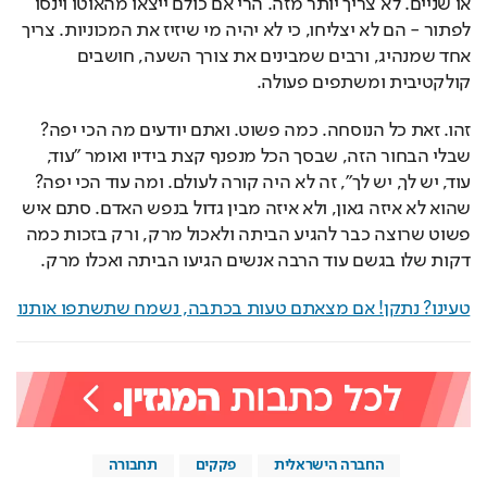
או שניים. לא צריך יותר מזה. הרי אם כולם ייצאו מהאוטו וינסו 
לפתור - הם לא יצליחו, כי לא יהיה מי שיזיז את המכוניות. צריך 
אחד שמנהיג, ורבים שמבינים את צורך השעה, חושבים 
קולקטיבית ומשתפים פעולה.
זהו. זאת כל הנוסחה. כמה פשוט. ואתם יודעים מה הכי יפה? 
שבלי הבחור הזה, שבסך הכל מנפנף קצת בידיו ואומר "עוד, 
עוד, יש לך, יש לך", זה לא היה קורה לעולם. ומה עוד הכי יפה? 
שהוא לא איזה גאון, ולא איזה מבין גדול בנפש האדם. סתם איש 
פשוט שרוצה כבר להגיע הביתה ולאכול מרק, ורק בזכות כמה 
דקות שלו בגשם עוד הרבה אנשים הגיעו הביתה ואכלו מרק.
טעינו? נתקן! אם מצאתם טעות בכתבה, נשמח שתשתפו אותנו
החברה הישראלית
פקקים
תחבורה