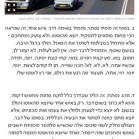
תמיד בא מלאך, דווקא זה שנראה הכי פחות מתאים לתפקיד - ומסדר הכל,
צילום: קוקו
ג. בסוף זה תמיד נפתר, ותמיד באותה דרך. איש אחד, זה שנראה 
הכי פחות מתאים לתפקיד, יוצא מהאוטו, ולא צועק ומתחכם - 
אלא מתחיל בסבלנות לפתור את הפאזל. הולך ברגל הרבה, 
בגשם שוטף, ומתחיל לדבר יפה. אין לאן לעלות, לא יעזור לך, 
חסום. בוא, סע קצת רוורס, בואי, קחי קצת ימינה, יפה, תודה. 
עכשיו אתה. לא, לא, לא! חכה שנייה, תן לו קודם לצאת. יופי, 
יופי. היי, אתה, תעצור פה רגע את כולם, אני רץ לאוטו שלי.
ד. וזהו. נפתח. זה הליך שבדרך כלל לוקח פחות מחמש דקות, 
והוא לא כרוך בשום דבר. רק באיש אחד שיוצא מהאוטו והולך 
בגשם. לא יוצא כדי לצעוק ולחלץ את עצמו ואת מכוניתו, אלא 
יוצא מתוך כוונה לפתור את הבעיה הכללית. בסופו של דבר, 
העולם נחלק לשני סוגים: אלה שכשיש פלונטר מכוניות יושבים 
באוטו ומחכים שזה ייפתר, ואחד שיוצא מהאוטו ומנסה לפתור. 