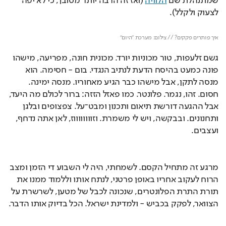
שמתנהלת שם 
הלוויה
 (ואז זה הרבה יותר מסובך, כי לא יפה 
לצעוק ולקלל).
Loaded
: 
Unmute
94.82%
איך פותרים פקקים? // צילום: מערכת "היום"
גשם זלעפות, טור מכוניות יורד. מכונית חונה, מפריעה, מישהו 
פונה כמעט בהיסח הדעת לנתיב הנגדי. בום - חסימה. הוא 
מנסה לתקן, אבל מישהו כבר הגיע מאחוריו. מנסה ימינה. 
חסום. זהו, נגמר. פלונטר. כמו פאזל הזזה: ברור לכולם מה היעד, 
אבל ההגעה דורשת תיאום ותכנון ומבט־על. צפצופים ובלגן 
ותחנונים. ובבקשה, ויש לי משמרת. וזווווווווז, לאן אתה נדחף, 
ועצבים.
מרגע זה מתחיל הקסם. לשמחתי, היה לי השבוע די הזמן ומצב 
הרוח לעקוב אחריו באופן פרטני, לנתח אותו וללמוד ממנו את 
תורת התרת הפלונטרים, שנכונה לכבל של מטען, לשרשרת על 
הצוואר, לפקק בכביש - ולמדינת ישראל. הכל בדיוק אותו הדבר.