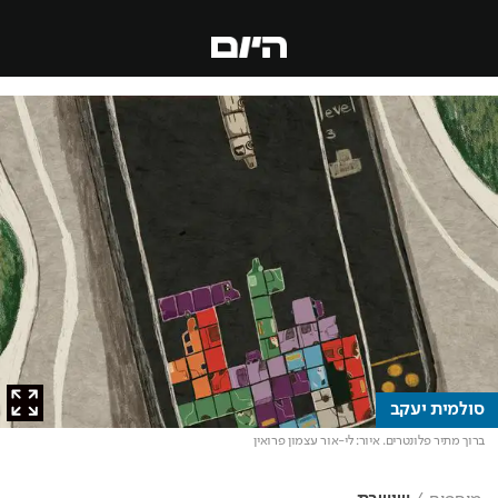
סולמית יעקב
ברוך מתיר פלונטרים
. איור: לי-אור עצמון פרואין