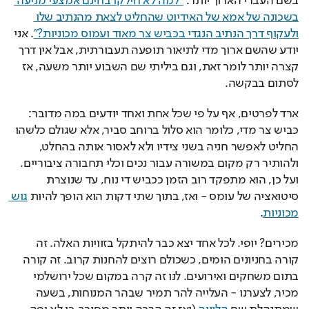
בשם העברי הארוך יותר: 
"למה לא חילקו בחינם אמצעי מניעה 
בשכונה של אמא של האידיוט שהחליט לצאת מהנתיב שלו 
ולעקוף דרך הנתיב הנגדי בכביש צר מאוד ועמוס מכוניות?"
. אני 
יודע שהשם ארוך מדי לתיאור תופעה תעבורתית, אבל אין דרך 
קצרה יותר לומר זאת, וגם ביליתי שם השבוע יותר משעה, אז 
לסתום בבקשה.
ארד לפרטים, אף על פי שכל אחת ואחד יודעים במה מדובר: 
כביש צר מדי, כלומר הוא סלול ברוחב סביר, אלא שגולם כלשהו 
החליט לאפשר חניה בשני צידיו ולא לאסור אותה בהחלט, 
ולהותיר רק מקום במשורה עבור נכים וכלי תחבורה ציבוריים. 
ועל כן, הוא מתפקד רוב הזמן ככביש די נוח, עד שנוצרת 
סיטואציה של עומס - ואז, בתוך שתי דקות הוא הופך להיות 
גוש 
מכוניות
.
מכירים? יופי. לכל אחד יצא כבר להיתקל בזוויות האלה. זה 
קורה בחניונים הומים, כשכולם רוצים להחנות קרוב. זה קורה 
בתום משחקים ואירועים. לנו זה קרה במקום שכל ירושלמי 
מכיר, לצערנו - העלייה להר תמיר שבהר המנוחות, בשעה 