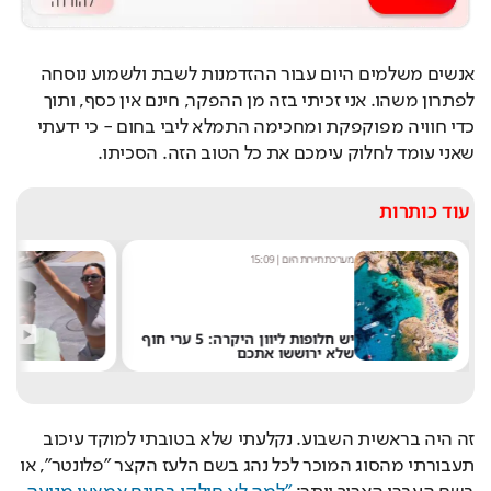
אנשים משלמים היום עבור ההזדמנות לשבת ולשמוע נוסחה 
לפתרון משהו. אני זכיתי בזה מן ההפקר, חינם אין כסף, ותוך 
כדי חוויה מפוקפקת ומחכימה התמלא ליבי בחום - כי ידעתי 
שאני עומד לחלוק עימכם את כל הטוב הזה. הסכיתו.
עוד כותרות
מערכת תיירות היום
|
15:09
מ
יש חלופות ליוון היקרה: 5 ערי חוף
ק
שלא ירוששו אתכם
ח
זה היה בראשית השבוע. נקלעתי שלא בטובתי למוקד עיכוב 
תעבורתי מהסוג המוכר לכל נהג בשם הלעז הקצר "פלונטר", או 