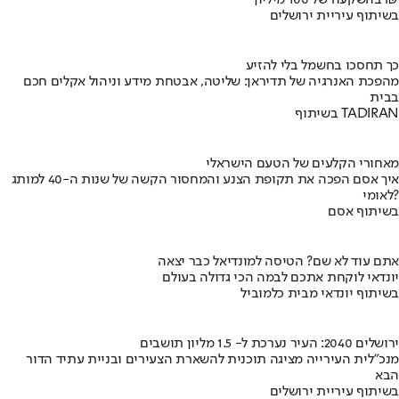
בהשקעה של 100 מיליון ₪
בשיתוף עיריית ירושלים
כך תחסכו בחשמל בלי להזיע
מהפכת האנרגיה של תדיראן: שליטה, אבטחת מידע וניהול אקלים חכם
בבית
בשיתוף TADIRAN
מאחורי הקלעים של הטעם הישראלי
איך אסם הפכה את תקופת הצנע והמחסור הקשה של שנות ה-40 למותג
לאומי?
בשיתוף אסם
אתם עוד לא שם? הטיסה למונדיאל כבר יצאה
יונדאי לוקחת אתכם לבמה הכי גדולה בעולם
בשיתוף יונדאי מבית כלמוביל
ירושלים 2040: העיר נערכת ל- 1.5 מליון תושבים
מנכ"לית העירייה מציגה תוכנית להשארת הצעירים ובניית עתיד הדור
הבא
בשיתוף עיריית ירושלים