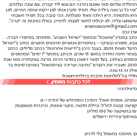
ההולדת שלהם מאז שאגם נהרגה הם עשו ליד קברה, עם עוגה ובלונים.
"אני כל כך גאה בילדה שלי. תמיד סקרן אותי לאן ייקחו אותה החיים, לאן
היא תתפתח. היא היתה מאוד מוצלחת, הכי טובה בכל. תמיד חשבתי
שישמעו עליה. לא יכולתי לתאר לעצמי, לדמיין, באילו נסיבות זה יקרה".
erannavon9@gmail.com
ערן נבון
כתב במגזין "שישבת" ובמוסף "ישראל השבוע". מתמחה בסיפורי חברה,
צבא, ספורט ובעיקר - בסיפורים אנושיים מרגשים ונוגעים. כותב ב"ישראל
היום" משנת 2009. בעבר כיהן ב"ידיעות אחרונות" ככתב פלילים, ככתב
באזור חיפה וחדרה במשך 15 שנים, וככתב במוסף "7 ימים" ובמוספים
נוספים בעיתון. בעל תואר ראשון במדעי הרוח. מרצה באקדמיה מאז שנת
2010. מעביר את הקורס "כתיבה ועריכה בעיתונאות" באוניברסיטת בר
אילן זה 13 שנה.
חללי צה"ל
מלחמת חרבות ברזל
רפיח
שכול
כדאי
להכיר
שופינג, אמנות ואוכל: המרכז המתחדש של מזרח י-ם
קפיצה קטנה לחו"ל: טיילת חדשה, מיצגי אמנות, וכיכרות משופצות
בהשקעה של 100 מיליון ₪
בשיתוף עיריית ירושלים
כך תחסכו בחשמל בלי להזיע