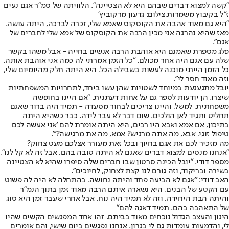
"קשה למצוא דברים שבהם היא לא הצטיינה". הלוויתה של סמ"ר אגם נעים
ז"ל בקיבוץ משמרות,צילום: גדעון מרקוביץ'
"היא גם מאוד אהבה את הקוסקוס שאמא שלי, זכרה לברכה, היתה עושה.
מאז שהיא נהרגה אני מכין הרבה את הקוסקוס של אמא שלי לחברים של
אגם".
פלג מספרת שאמנם היא אוהבת הרבה אנשים בחייה - אבל משהו בקשר
שלה עם אגם היה אחר מכולם. "כל הזמן אמרתי לה כמה אני אוהבת אותה.
כל הזמן הייתי מוכנה לעשות בשבילה הכל. היא היתה חלק מהיומיום שלי,
וזה מאוד חסר לי".
יובל מתגעגעת במיוחד לשטויות שהן עשו ביחד, לתחרויות המשפחתיות
שיצרו. הן יודעות לספר גם על אחות דעתנית. "אם היינו בחופשה
משפחתית, למשל, והיינו צריכים לבחור מסעדה - תמיד היה ברור שאגם
תחליט ותגיד לאן הולכים. שום דבר לא עבר לידה. כבר כשהיא היתה
בתיכון, אם אמא ואבא היו רבים, היא היתה אומרת להם 'אני אעשה לכם
טיפול זוגי. אבא, מה אתה מרגיש? אמא, מה את מרגישה?'".
מה מזכיר לכם את אגם בחיוך ובכל זאת מעורר אצלכם מעט צחוק?
"אנחנו מנסים למצוא דברים שאגם לא היתה טובה בהם, אבל זה לא קל לנו",
מספר דודי. "יובל הכינה סרטון שבו חברים שלה סיפרו שהיא לא הצטיינה
בשירה ובריקוד, וזה גורם לנו קצת לצחוק, לחיוכים".
האב דודי: "אגם לא הביעה פחד והיתה נחושה. בהתחלה לא היה לה פשוט
עם הקטע של הבנים, היא נשארה איתם הרבה מאוד זמן בתוך הנמ"ר
והיתה הבת היחידה, וזה לא תמיד היה נוח. אבל אחרי שעבר זמן היא סוג
של התאהבה בהם. תמיד דאגה להם"
היגון והעצב הגדול נוכחים מאוד בביתם. זהו אחד המפגשים הקשים שהיו
לי, והדמעות עומדות גם לי בגרון. אנחנו נפגשים ביום שישי, והם אומרים