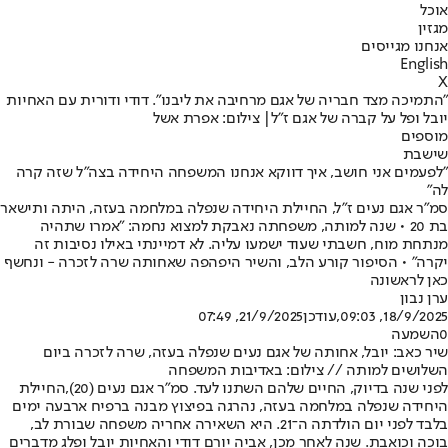
אוכל
מגזין
אנחנו מגייסים
English
X
"התמיכה מצד חבריה של אגם מרחיבה את ליבנו". דודי ודורית עם האחיות
יובל ופל על קברה של אגם ז"ל| צילום: אפרת אשל
מוספים
שישבת
"לפעמים אני חושב, איך דווקא אנחנו המשפחה היחידה בצה"ל שזה קרה
לה"
סמ"ר אגם נעים ז"ל, החיילת היחידה שנפלה במלחמה בעזה, היתה ותישאר
בת 20 • שנה למותה, משפחתה נאבקת למצוא נחמה: "אמרו שתהיה
מנתחת מוח, חשבתי שעוד ישמעו עליה. לא דמיינתי באילו נסיבות זה
יקרה" • הסיפור קורע הלב, והשיר היפהפה שאחותה שרה לזכרה - ונחשף
כאן לראשונה
ערן נבון
18/9/2025, 09:03
,עודכן
21/9/2025, 07:49
0
השמעה
שיר כאב: יובל, אחותה של אגם נעים שנפלה בעזה, שרה לזכרה ביום
השלושים למותה // צילום: באדיבות המשפחה
לפני שנה בדיוק, החיים שלהם השתנו לעד. סמ"ר אגם נעים (20),
החיילת
היחידה שנפלה במלחמה בעזה
, נהרגה בפיצוץ מבנה ברפיח ארבעה ימים
בלבד לפני יום הולדתה ה־21. היא השאירה אחריה משפחה שבורת לב,
בוכה וכואבת. שנה לאחר מכן, אביה יורם דודי והאחיות יובל ופלג מדברים