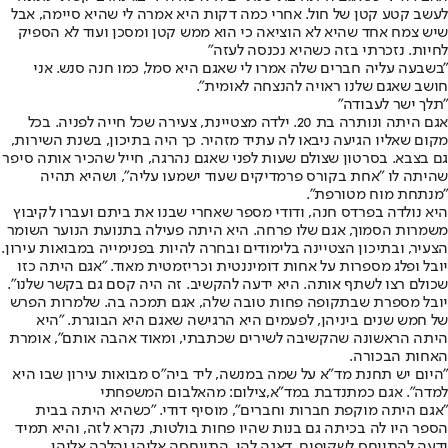
לעשב קטע קטן של חול. אחרי כמה דקות היא אמרה לי שהיא סיימה, אבל
שיש צמח אחד שהיא לא הוציאה כי הוא ממש קטן ומסכן ועוד לא הספיק
לחיות. נזכרתי בזה כשהיא נכנסה לעזה"
"בשבעה עליה חברים שלה אמרו לי שאגם היא סמל, כמו חנה סנש. אני
חושב שאגם שלנו ראויה להנצחה לאומית".
"תלך ישר לעבודה"
אגם היתה ונותרה בת 20. ילדה מצטיינת, צעירה שכל חייה לפניה. בכל
מקום שאליו הגיעה ניבאו לה עתיד מזהיר. כך היה בתיכון, בשנת השירות,
גם בצבא. בסרטון שצולם שעות לפני שאגם נהרגה, חייל שהכיר אותה סיפר
שהיתה לו "אחת בקורס פרמדיקים שעוד ישמעו עליה", ושהיא תהיה
"מנתחת מוח מטורפת".
היא נולדה בפרדס חנה, ודודי מספר שאחרי שבנו את ביתם ועברו לקיבוץ
משמרות הסמוך, אגם שלו פרחה. היא היתה פעילה בתנועת הנוער השומר
הצעיר, ובתיכון הצטיינה בלימודים ובחרה להיות בפנימייה במבואות עירון.
יובל ופלג מספרות על אחות דומיננטית וכריזמטית מאוד. "אגם היתה כזו
שכולם רצו לשתף אותה. היא ידעה להקשיב. זה היה קסם גם בקשר שלנו".
יובל מספרת שבתקופה פחות טובה שלה, אגם תמכה בה. שלמרות הפרש
של חמש שנים ביניהן, לפעמים היא הרגישה שאגם היא הבוגרת. "היא
היתה הראשונה שהקשיבה לשירים שכתבתי, ומאוד אהבה אותם", אומרת
האחות הבכורה.
"היום יש תחנת מד"א על שמה במנשה, ליד ביה"ס מבואות עירון שבו היא
למדה". אגם כמתנדבת במד"א,צילום: מהאלבום המשפחתי
"אגם היתה מוקפת חברות וחברים", מוסיף דודי. "כשהיא היתה בבית
הספר היו לה בכיתה גם בנות שהיו פחות בולטות, נקרא לזה, והיא תמיד
ידעה להתייחס לשקופים. דאגה להן, התייחסה אליהן והלכה אליהן