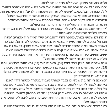
עליה בגעגוע עמוק. הצער לא עוזב אותם לרגע.
"הכי כואב לי שאגם פספסה את החיים, את האהבה שהיתה אמורה להיות
לה", אומרת יובל בכאב. "שהיא לא תחווה משפחה, ילדים". דודי, ששומע את
בתו הבכורה, מוסיף שהוא פשוט העריץ את אגם, שהוא מתקשה לעכל
ולהכיל את האובדן הנורא שספג, ופלג מספרת שאיבדה אחות מצחיקה
ושנונה, חכמה וחדה, שאליה היתה הכי קרובה בעולם.
"קיוויתי שבזכות טוב ליבה לא יקטפו את הפרח הקטן שלי". אגם בשירותה
הצבאי,צילום: מהאלבום המשפחתי
"נולדו לנו שלוש בנות", מספר דודי. "החברים שלי תמיד היו אומרים 'אתה
אבו אל־בנאת, לפחות כשיהיו בצבא אתה תישן בשקט. לא תדאג'. אבל כן
דאגתי, מאוד. כמה הייתי חרדתי לאגם. אני יודע שאני פחדן, כי אני גם אח
שכול. אפילו חשבתי שאולי אני קצת מגזים בגלל העבר שלי. לפעמים אני
יושב וחושב איך דווקא אנחנו המשפחה היחידה, איך אני האבא היחיד בכל
צה"ל שזה קרה לו. זה קשה לי מאוד. מתסכל".
שנה שלמה הם ביגון כבד. דודי (57), האם דורית (53) והאחיות יובל (27) ופלג
(25). מפינות הזיכרון השונות בביתם המטופח שבקיבוץ משמרות ניבטת
חיילת צעירה ויפהפייה, עם חיוך קורן, כובש. היתה לה שמחת חיים גדולה,
וגם רגישות יוצאת דופן.
"כשאגם היתה בת שנתיים בלבד יצאתי לעבוד בגינה", מספר דודי. "אגם
ביקשה לעזור לי, וכדי להעסיק אותה קצת ביקשתי ממנה לעשב קטע קטן
של חול. אחרי כמה דקות היא אמרה לי שהיא סיימה, אבל שיש צמח אחד
שהיא לא הוציאה כי הוא ממש קטן ומסכן ועוד לא הספיק לחיות. כשאגם
נכנסה לעזה, נזכרתי בסיפור הזה. קיוויתי שבזכות טוב ליבה לא יקטפו את
הפרח הקטן שלי.
האב דודי: "כשאגם היתה בת שנתיים היא עזרה לי בגינה. ביקשתי ממנה