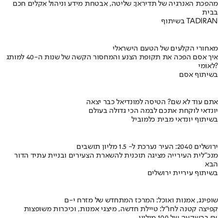
מהפכת האנרגיה של תדיראן: שליטה, אבטחת מידע וניהול אקלים חכם
בבית
בשיתוף TADIRAN
מאחורי הקלעים של הטעם הישראלי
איך אסם הפכה את תקופת הצנע והמחסור הקשה של שנות ה-40 למותג
לאומי?
בשיתוף אסם
אתם עוד לא שם? הטיסה למונדיאל כבר יצאה
יונדאי לוקחת אתכם לבמה הכי גדולה בעולם
בשיתוף יונדאי מבית כלמוביל
ירושלים 2040: העיר נערכת ל- 1.5 מליון תושבים
מנכ"לית העירייה מציגה תוכנית להשארת הצעירים ובניית עתיד הדור
הבא
בשיתוף עיריית ירושלים
שופינג, אמנות ואוכל: המרכז המתחדש של מזרח י-ם
קפיצה קטנה לחו"ל: טיילת חדשה, מיצגי אמנות, וכיכרות משופצות