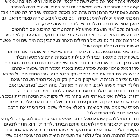
שאלתי אותה 'איך את מתעקשת להיכנס? זה מסוכן', והיא השיבה שממש
קשה לה שהחברים שלה נמצאים שם והיא בחוץ, ושהיא רוצה להיפרד
מהם. כעסתי על הרצון הזה שלה. לא באמת האמנתי שיקרה לה משהו, אבל
חשבתי שהיא יכולה להימנע מזה - גם בשביל אבא, שהיה מאוד מודאג, וגם
למען אמא, שגם ניסתה לדבר על ליבה כדי שזה לא יקרה".
האחות פלג: "אני חושבת שהיא לא היתה צריכה להיכנס עם הלוחמים
למבנה שבו היא נהרגה. אני רוצה לקבל את התחקיר, והוא עדיין לא הגיע.
אני רוצה את זה גם בשביל החיילים האחרים, להבין מה היה שם ומה אפשר
לעשות כדי שזה לא יקרה שוב"
ביום שני אגם נכנסה בחזרה לרפיח. ביום שלישי היא שהתה עם יחידתה
בשכונת תל סולטאן, ובמהלך פעילות מבצעית התפוצץ מטען חבלה
שהוטמן במבנה שבו שהה הכוח. אגם ושלושה לוחמים מחטיבת גבעתי -
סרן דניאל מימון טואף, סמ"ר עמית באכרי וסמ"ר דותן שמעון - נהרגו.
אני שואל את דודי אם הוא יכול לשתף ברגע הזה, שבו המודיעים של הצבא
הגיעו אליהם הביתה. "יש קצין ביטחון בקיבוץ, אז תמיד חשבתי שאם
חלילה יקרה משהו לאגם, הוא יהיה מעורב", עונה האב. "בערב שבו אגם
נהרגה, דורית ואני הלכנו בפעם הראשונה לחדר כושר בפרדס חנה.
"חזרנו בלילה, אני נשארתי רגע בחוץ כדי להשקות את הגינה ודורית נכנסה,
ואז ראיתי את קצין הביטחון עובר ברחוב שלנו. הסתכלתי עליו, ובאמת
ראיתי שהפנים שלו קפואות. הוא לא אמר לי שלום. ואז ראיתי את הרכב
הצבאי חונה ליד הבית שלנו".
דודי התחיל להבין שהרע מכל, הדבר שממנו הכי פחד בעולם, קרה. "לקח לי
כמה דקות לאזור אומץ ולהיכנס איתם הביתה, לדורית", הוא חוזר לרגעים
הקשים הללו. "אחד המודיעים הקריא משהו רשמי, וברגע שהוא אמר את
המילה 'נהרגה', חרב עלי עולמי. עד השנייה הזאת חשבתי שאולי אגם שלי