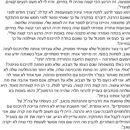
נפצעה. זה הרגע הכי קשה שהיה לי בחיים, והיו לי לא מעט רגעים קשים,
לצערי".
הוא נעצר לרגע. לוקח אוויר. עיניו מצטעפות. לא קל לו. "בערך חודש לפני
שאגם נהרגה, דיברנו במקרה על כך שאחי נפטר לפני חמש שנים מהתקף
לב פתאומי, והיינו צריכים לספר את זה לאמא שלי, שנפטרה שלושה
שבועות אחריו. אמרתי לאגם שזה בטוח יהיה הרגע הכי קשה שלי בחיים,
והיא בכתה ואמרה שהיא מקווה שזה באמת יהיה הרגע הכי קשה שלי".
יש בך כעס או תסכול על כך שאגם בחרה להיכנס לעזה ושילמה על כך
בחייה?
"יש בי צער ותסכול שלא עשיתי מספיק. שלא עצרתי אותה מלהיכנס לעזה
שוב, לפחות בסוף. זה מייסר אותי. תמיד מפחדים, אבל כשאתה יודע שזו
הפעם האחרונה - הרגשת הדאגה והחרדה גדולה יותר".
היו כאלו במשפחה שגם כעסו על הצבא, שלא מנע ממנה להיכנס פנימה?
"אולי, אני לא יודע. זה פחות מהכניסה שלה, אלא יותר מההחלטה שלה לא
לחכות מאחור בנמ"ר ולהיכנס עם הלוחמים פנימה. ואף אחד לא אמר לה
לא. אני לא כועס כל כך על הצבא, אלא על העולם. אגם מאוד אהבה את מה
שהיא עושה, וזה קצת היה קשה, בעיקר לפלג, כי הן היו קשורות מאוד. היא
שלחה מכתבים בעניין להרצי הלוי, שהיה אז הרמטכ"ל, והוא באמת בא
לבקר אותנו בבית".
פלג שומעת את הדברים ומהנהנת בכאב. "כן, כעסתי על צה"ל, על
המפקדים", היא אומרת. "אני חושבת שהיא לא היתה צריכה להיכנס עם
הלוחמים למבנה שבו היא נהרגה. היה לי גם חשוב לדעת מה קרה שם. אני
רוצה לקבל את התחקיר, והוא עדיין לא הגיע. אני רוצה את זה גם בשביל
החיילים האחרים. להבין מה היה שם ומה אפשר לעשות כדי שזה לא יקרה
שוב".