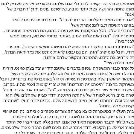
שסופי השבוע הכי קשים להם בלי אגם שלהם. כשאני שואל מה מעניק להם
מעט נחמה והרגשה קצת יותר טובה, שלושתם עונים יחד: "החברים של
אגם".
"אגם היתה מאוד מוצלחת, הכי טובה בכל". דודי ודורית עם יובל ופלג
בקיבוץ משמרות,צילום: אפרת אשל
"החברים שלה, מכל המקומות שהיא היתה בהם, הם מדהימים ועוטפים",
מספרת פלג. "הם באים אלינו המון, בעיקר בסופי השבוע, והפכו ממש
לבני־בית".
"הם פותחים את המקרר מתי שבא להם ופשוט נמצאים איתנו", מסביר
דודי, ויובל מוסיפה: "הנה, הם גם יבואו לראות איתנו את גמר 'האח הגדול'.
זה מרחיב את ליבנו, התמיכה והקשר שלהם איתנו".
"גאה בילדה שלי"
כל אחד מבני המשפחה עסוק בדברים שונים: דודי עובד בצ'ק פוינט, דורית
מנהלת אשכול גנים במועצה אזורית אלונה, פלג סיימה שנה שנייה של
התואר הראשון שלה בהנדסת תעשייה וניהול באוניברסיטת בן־גוריון, ויובל
משחקת בהצגה "היפהפייה הנרדמת" של שוברי קופות ואסי סתיו. בקרוב
היא גם תוציא שיר ראשון שכתבה והלחינה, "קל", שאותו אגם אהבה ויובל
שרה ביום ה־30 למותה של אחותה הקטנה. דודי מציין שהחלום שלו הוא
שיובל ופלג יתחתנו ויביאו חיים חדשים לעולם, נכדים לדורית ולו. "שתהיה
קצת שמחה, נחמה".
בית העלמין במשמרות נמצא במרחק צעדים ספורים מביתם. זה יום שישי
אחר הצהריים, ואנחנו הולכים לשם. דורית, דודי, יובל ופלג מתיישבים
בשקט ליד הקבר המטופח מאוד של אגם. קרוב אליו מצוי קברו של הזמר
מאיר אריאל, בן הקיבוץ. דודי אומר שהם באים לשם הרבה מאוד. שלפעמים,
גם בלילה, בטיול עם הכלב שלהם, פונד, הוא נכנס לשם. שאת כל ימי