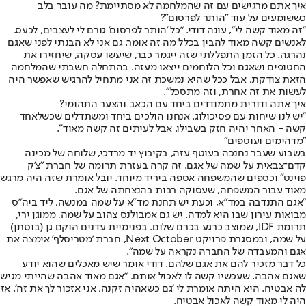
איך אתם מרגישים עם זה שהמלחמה לא מסתיימת? מה עובר בלב
כששומעים על עוד "הותר לפרסום"?
"זה מאוד קשה לי", עונה דודי. "כל 'הותר לפרסום' גורם לי לעצבים, לכעס.
לאנשים קשה מאוד להבין בכלל מה זה אומר. גם אני לא הבנתי לפני שאגם
נהרגה. כל הזמן התפללתי שזה ייגמר כבר, שיעשו עסקה, שיחזירו את
החטופים ושאגם וכל הלוחמים ייצאו מעזה. בהתחלה חשבתי שהמלחמה
הזאת צודקת, אבל ככל שהיא נמשכת זה אני מתחיל להרגיש שאפשר היה
לעשות את זה אחרת, וזה מתסכל".
איך אתה ודורית מתמודדים ביחד עם הכאב והצער התהומי?
"יש לנו שיחות עם פסיכולוג. אנחנו הולכים ביחד ומשתדלים שכשלאחד
קשה - האחר יהיה חזק בשבילו. אבל לעיתים זה קשה מאוד".
"מדהימים ועוטפים"
בשבוע שעבר נחנכה בעוטף עזה, בקיבוץ יד מרדכי, שלוחה של מכינה
קדם־צבאית על שמה של אגם. זה קרה בעזרת תרומה של חברת "צ'ק
פוינט" וכספים שהמשפחה אספה ביריד מיוחד. יובל אומרת שזה היה מרגש
מאוד עבור המשפחה, שעסוקה רבות בהנצחתה של אגם.
"אגם התנדבה במד"א, וכעת יש תחנת מד"א על שמה במנשה, ליד ביה"ס
מבואות עירון שבו היא למדה. יש גם אמבולנס צהוב על שמה, ממוגן ירי,
תרומת IDF, שמוצב כרגע בכרם שלום. בפנימיית עדנים הוקם גן (בוסתן)
על שמה, ובמסגרת פרויקט Next October, חברת 'מטריסלף' אימצה את
אגם והמעבדה של החברה נקראה על שמה".
כל דבר מזכיר להם את אגם שלהם. דודי אומר שיש מאכלים שהוא יודע
שאגם אהבה, שעכשיו קשה לו לאכול אותם. "אגם מאוד אהבה שהייתי מגיש
לה אבטיח. היא היתה אומרת לי 'גם כשאהיה זקנה, אני אזכור לך את זה'. אז
היה לי מאוד קשה לאכול אבטיח.