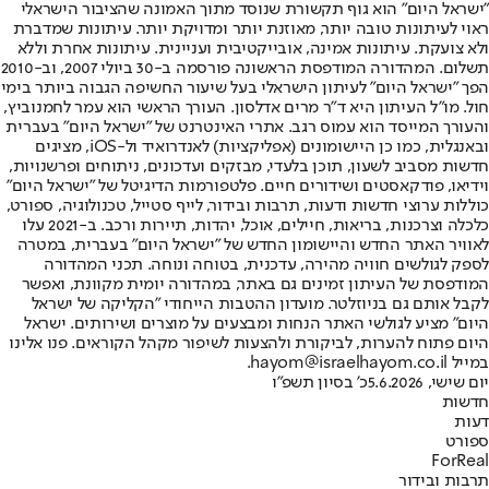
"ישראל היום" הוא גוף תקשורת שנוסד מתוך האמונה שהציבור הישראלי
ראוי לעיתונות טובה יותר, מאוזנת יותר ומדויקת יותר. עיתונות שמדברת
ולא צועקת. עיתונות אמינה, אובייקטיבית ועניינית. עיתונות אחרת וללא
תשלום. המהדורה המודפסת הראשונה פורסמה ב-30 ביולי 2007, וב-2010
הפך "ישראל היום" לעיתון הישראלי בעל שיעור החשיפה הגבוה ביותר בימי
חול. מו"ל העיתון היא ד"ר מרים אדלסון. העורך הראשי הוא עמר לחמנוביץ,
והעורך המייסד הוא עמוס רגב. אתרי האינטרנט של "ישראל היום" בעברית
ובאנגלית, כמו כן היישומונים (אפליקציות) לאנדרואיד ול-iOS, מציגים
חדשות מסביב לשעון, תוכן בלעדי, מבזקים ועדכונים, ניתוחים ופרשנויות,
וידיאו, פודקאסטים ושידורים חיים. פלטפורמות הדיגיטל של "ישראל היום"
כוללות ערוצי חדשות ודעות, תרבות ובידור, לייף סטייל, טכנולוגיה, ספורט,
כלכלה וצרכנות, בריאות, חיילים, אוכל, יהדות, תיירות ורכב. ב-2021 עלו
לאוויר האתר החדש והיישומון החדש של "ישראל היום" בעברית, במטרה
לספק לגולשים חוויה מהירה, עדכנית, בטוחה ונוחה. תכני המהדורה
המודפסת של העיתון זמינים גם באתר, במהדורה יומית מקוונת, ואפשר
לקבל אותם גם בניוזלטר. מועדון ההטבות הייחודי "הקליקה של ישראל
היום" מציע לגולשי האתר הנחות ומבצעים על מוצרים ושירותים. ישראל
היום פתוח להערות, לביקורת ולהצעות לשיפור מקהל הקוראים. פנו אלינו
במייל hayom@israelhayom.co.il.
יום שישי, 5.6.2026
כ' בסיון תשפ"ו
חדשות
דעות
ספורט
ForReal
תרבות ובידור