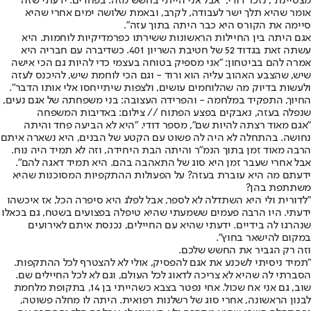
מצטיינת", נזכר דודי, "אבל אני הייתי בחשש מזה. בפחדים. ידעתי שזה
אומר שהיא תלך ישר לעבודה, לקרב, ובאמת שלושה ימים אחרי שהיא
סיימה את הקורס היא כבר היתה בתוך עזה".
אגם היתה בין החיילות הראשונות ששירתו כפרמדיקיות לוחמות. היא
עשתה זאת בגדוד 52 של חטיבת השריון 401. כשדיברה עם חבריה היא
אמרה להם בביטחון: "אני מספיק בטוחה בעצמי כדי להיות גם הכי אישה
שיש, שהצבע האהוב עליה הוא ורוד - וגם הכי לוחמת שיש, להיכנס לעזה
ולעשות בדיוק מה שהלוחמים עושים, ולצפות שיתייחסו אלי אותו הדבר".
החיוך, התפקיד במלחמה - והפרידה העצובה: בני משפחתה של אגם נעים,
שנפלה בעזה, נאבקים בפצע הפתוח // צילום: באדיבות המשפחה
"אגם מאוד רצתה להיות שם", מספר דודי. "היא לא הביעה פחד והיתה
נחושה. בהתחלה לא היה לה פשוט עם הקטע של הבנים, היא נשארה איתם
הרבה מאוד זמן בתוך הנמ"ר והיתה הבת היחידה, וזה לא תמיד היה נוח.
אבל אחרי שעבר זמן היא סוג של התאהבה בהם. היא תמיד דאגה להם".
ידעתם מה היא עוברת בעזה? על הפעולות ההתקפיות המסוכנות שהיא
משתתפת בהן?
"לדורית ולי היא השתדלה לא לספר, אבל לפלג היא סיפרה הכל, אז איכשהו
ידעתי. היו הרבה פעמים ששמעתי שהיא טיפלה בפצועים בשטח, גם בכאלו
שנהרגו לה בידיים. ידעתי שהיא עם החיילים, נכנסת איתם לאירועים
במקום להישאר בחוץ".
וזה רק הגביר את החשש שלכם.
"תמיד ניסיתי לשכנע את אגם להפסיק, אולי לא להצטרף לכל ההתקפות.
הסברתי לה שהיא לא צריכה לדאוג לכל העולם, וגם לא לכל החיילים שם.
שוב, גם אני אח שכול. אחי נפטר בצבא כשהייתי בן 14, בתקופת מלחמת
לבנון הראשונה, אחרי סוג של רשלנות רפואית. היתה לו מחלה פשוטה,