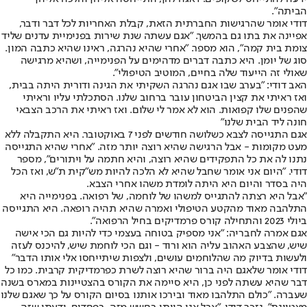
הביתה".
דודי אומר שהרגישות החברתית הזאת, קבלת האחריות לכל דבר ודבר,
אפיינה את בתו גם בהמשך. "אגם עשתה שנת שירות בפנימיית עדנים שליד
צומת בית קמה", הוא מספר. "אחרי שהיא נהרגה, ראינו שהיא כתבה המון.
סוג של יומן. היא כתבה דברים מדהימים על הפנימייה, ושהיא מרגישה
שאולי זה הייעוד שלה בחיים, המוטיב הטיפולי".
האב דודי: "בערב שבו אגם נהרגה השקיתי את הגינה ודורית היתה בבית,
ואז ראיתי את קצין הביטחון עובר ברחוב שלנו. הסתכלתי עליו וראיתי
שהפנים שלו קפואות. הוא לא אמר לי שלום. ואז ראיתי את הרכב הצבאי
חונה ליד הבית שלנו"
אגם התגייסה לצבא כשלושה חודשים לפני 7 באוקטובר. היא התקבלה ללא
מעט מקומות - אבל הרגישה שהיא רוצה יותר מזה. "אחרי שהיא התגייסה
נתנו לה את כל התפקידים שהיא רוצה, והיא חתמה על ויתורים", מספר
דודי. "היום אני אומר שחבל שהיא לא הלכה להיות מש"קית ת"ש, ואז הכל
היה בסדר והיום היא היתה לומדת משהו אחרי הצבא.
"אבל היא רצתה להתגייס למשהו של לוחמה, של רפואה. בפנימייה היא
התלהבה מאוד מהקטע הטיפולי ואמרה שהיא תהיה רופאה. היא התגייסה
ביולי 2023 והתחילה קורס פרמדיקים בחיל הרפואה".
אגם אמרה לחבריה: "אני מספיק בטוחה בעצמי כדי להיות גם הכי אישה
שיש, שהצבע האהוב עליה הוא ורוד - וגם הכי לוחמת שיש, להיכנס לעזה
ולעשות בדיוק מה שהלוחמים עושים, ולצפות שיתייחסו אלי אותו הדבר"
דודי אומר שלאגם היה ברור שהיא רוצה לשרת כפרמדיקית קרבית. כמו כל
דבר שהיא עשתה לפני כן, היא סיימה את הקורס בהצטיינות במארס בשנה
שעברה. "כולם התלהבו מאוד ובירכו אותנו בסיום הקורס על כך שאגם שלנו