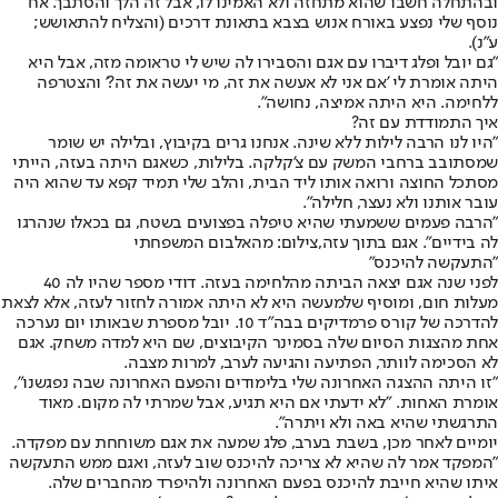
ובהתחלה חשבו שהוא מתחזה ולא האמינו לו, אבל זה הלך והסתבך. אח
נוסף שלי נפצע באורח אנוש בצבא בתאונת דרכים (והצליח להתאושש;
ע"נ).
"גם יובל ופלג דיברו עם אגם והסבירו לה שיש לי טראומה מזה, אבל היא
היתה אומרת לי 'אם אני לא אעשה את זה, מי יעשה את זה?' והצטרפה
ללחימה. היא היתה אמיצה, נחושה".
איך התמודדת עם זה?
"היו לנו הרבה לילות ללא שינה. אנחנו גרים בקיבוץ, ובלילה יש שומר
שמסתובב ברחבי המשק עם צ'קלקה. בלילות, כשאגם היתה בעזה, הייתי
מסתכל החוצה ורואה אותו ליד הבית, והלב שלי תמיד קפא עד שהוא היה
עובר אותנו ולא נעצר, חלילה".
"הרבה פעמים ששמעתי שהיא טיפלה בפצועים בשטח, גם בכאלו שנהרגו
לה בידיים". אגם בתוך עזה,צילום: מהאלבום המשפחתי
"התעקשה להיכנס"
לפני שנה אגם יצאה הביתה מהלחימה בעזה. דודי מספר שהיו לה 40
מעלות חום, ומוסיף שלמעשה היא לא היתה אמורה לחזור לעזה, אלא לצאת
להדרכה של קורס פרמדיקים בבה"ד 10. יובל מספרת שבאותו יום נערכה
אחת מהצגות הסיום שלה בסמינר הקיבוצים, שם היא למדה משחק. אגם
לא הסכימה לוותר, הפתיעה והגיעה לערב, למרות מצבה.
"זו היתה ההצגה האחרונה שלי בלימודים והפעם האחרונה שבה נפגשנו",
אומרת האחות. "לא ידעתי אם היא תגיע, אבל שמרתי לה מקום. מאוד
התרגשתי שהיא באה ולא ויתרה".
יומיים לאחר מכן, בשבת בערב, פלג שמעה את אגם משוחחת עם מפקדה.
"המפקד אמר לה שהיא לא צריכה להיכנס שוב לעזה, ואגם ממש התעקשה
איתו שהיא חייבת להיכנס בפעם האחרונה ולהיפרד מהחברים שלה.