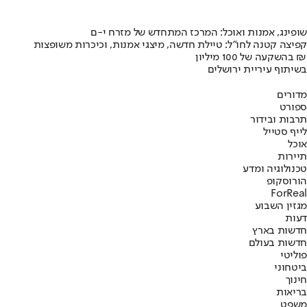
שופינג, אמנות ואוכל: המרכז המתחדש של מזרח י-ם
קפיצה קטנה לחו"ל: טיילת חדשה, מיצגי אמנות, וכיכרות משופצות
בהשקעה של 100 מיליון ₪
בשיתוף עיריית ירושלים
מדורים
ספורט
תרבות ובידור
לייף סטייל
אוכל
תיירות
טכנולוגיה ומדע
הורוסקופ
ForReal
מגזין השבוע
דעות
חדשות בארץ
חדשות בעולם
פוליטי
ביטחוני
חינוך
בריאות
משפט