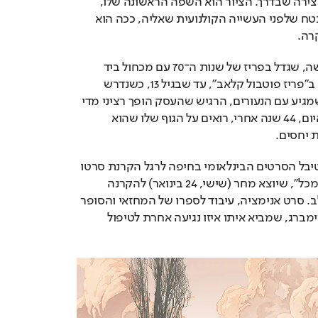
מחשבות או סצנות ליצירה שבדרך. הציור הוא השפה הראשונה שלו, 
הרבה לפני המילים ובטח שלפני העשייה הקולנועית שאליה, ככה הוא 
רה.
ילד אמצעי מבין שלושה, שגדל בפריז של שנות ה־70 עם מכחול ביד 
וכדורגל בראש. שיחק ב"פריז פוטבול קלאב", עד שבגיל 13, כשנדרש 
לוויתורים על הדבש שמגיע עם הנעורים, הרגיש שהעסק הופך רציני מדי 
- ופרש, אפילו שעד היום, 44 שנה אחרי, רואים על הגוף שלו שהוא 
 יחסים. 
נפגשנו כשהגיע לפסטיבל הסרטים הבינלאומי בחיפה לרגל הקרנת סרטו 
החדש "סחורה יקרה מכל", שיוצא מחר (שישי, 24 בינואר) להקרנה 
ברשת בתי הקולנוע לב. סרט אנימציה, עיבוד לספרו של המחזאי והסופר 
הצרפתי ז'אן־קלוד גרימברג, שמביא איתו איזו נגיעה אחרת לטיפול 