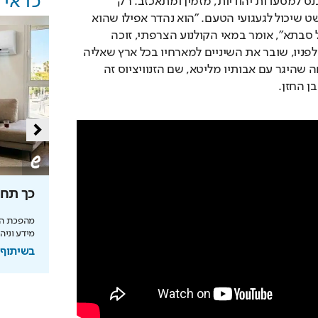
כדאי
לאה. מדי פעם הוא נכנס למסעדות יהודיות, מזמין ומתאכזב. רק 
באוקראינה מצא בורשט שיכול לגעגועי הטעם. "הוא נהדר אפילו שהוא 
חם, לא קר כמו זה של סבתא", אומר במאי הקולנוע הצרפתי, זוכה 
האוסקר, ששמו הולך לפניו, שובר את השיניים למארחיו בכל ארץ שאליה 
הוא מגיע. שם משפחה שהיגר עם אבותיו מליטא, שם הזנוויציוס זה 
ן החזן. 
מאחורי הקלעים של הטעם
כך תחס
הישראלי
מהפכת הא
מידע וניה
ולם
איך אסם הפכה את תקופת הצנע והמחסור הקשה
של שנות ה-40 למותג לאומי?
בשיתוף TADIRAN
בשיתוף אסם