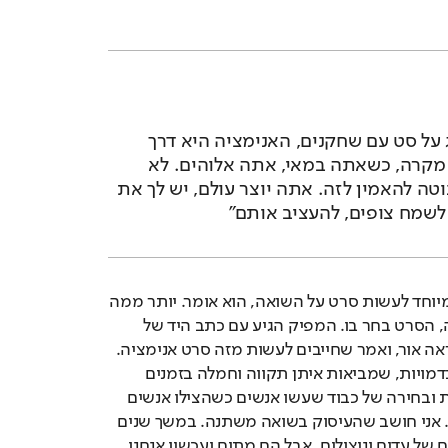
"אני יודע איך לנהוג על סט עם שחקנים, האנימציה היא דרך 
חדשה עבורי. ובכל מקרה, כשאתה במאי, אתה אלוהים. לא 
באמת, אבל אתה נוטה להאמין לזה. אתה יוצר עולם, יש לך את 
 לשמח צופים, להעציב אותם"
לא היה בו איזה רצון מיוחד לעשות סרט על השואה, הוא אומר. יותר ממה 
שהוא בחר בסרט הזה, הסרט בחר בו. המפיק הגיע עם כתב היד של 
הספר, הרבה לפני שראה אור, ואמר שחייבים לעשות מזה סרט אנימציה. 
"קראתי והתאהבתי בדמויות, שמביאות איתן תקווה וחמלה בזמנים 
אפלים. בחירה אנושית ובחירה של כבוד שעשו אנשים כשהצילו אנשים 
אחרים. זה ריגש אותי. אני חושב שהעיסוק בשואה משתנה. במשך שנים 
הוא נעשה דרך העיניים של עדים וניצולים, אבל הם מתים ועכשיו אנחנו 