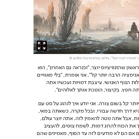
 "סחורה יקרה מכל",
צילום: באדיבות בתי קולנוע לב
זהו סרט האנימציה הראשון שהזנוויציוס יוצר, "וכנראה גם האחרון", הוא 
צוחק. "חשבתי שעם אנימציה הרבה יותר קל", אני אומרת, "בלי מאוויים 
של שחקנים, בלי מגבלות הגוף האנושי. עיצבת דמויות ועכשיו אתה 
 חפץ. בקיצור, הופכת אותך לאלוהים".
"לא הייתי אומר שזה יותר קל בשום צורה. אני יודע איך לנהוג על סט עם 
שחקנים, האנימציה היא דרך חדשה עבורי. ובכל מקרה, כשאתה במאי, 
אתה אלוהים. לא באמת, אבל אתה נוטה להאמין לזה. אתה יוצר עולם, 
מפריד צל מאור, יש לך את הכוח להרוג דמות, לשמח צופים, להעציב 
אותם. יוצרי קולנוע, גם אם הם לא מודעים לזה עד הסוף, מאמינים שהם 