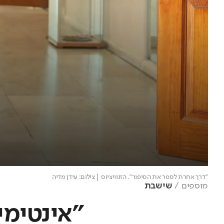
"דרך אחרת לספר את הסיפור". הזנוויציוס
| צילום: עידן מדיה
מוספים
שישבת
"אינטימי