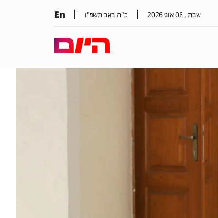
En
שבת ,
08
אוג׳
2026
כ"ה באב תשפ"ו