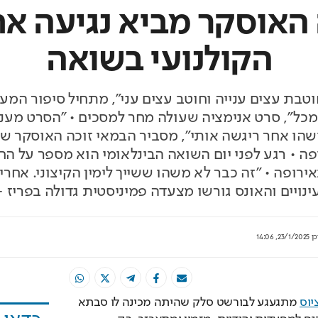
 האוסקר מביא נגיעה א
הקולנועי בשואה
וטבת עצים ענייה וחוטב עצים עני", מתחיל סיפור ה
 מכל", סרט אנימציה שעולה מחר למסכים • "הסרט מענ
שהו אחר ריגשה אותי", מסביר הבמאי זוכה האוסקר 
ה • רגע לפני יום השואה הבינלאומי הוא מספר על הח
נויים והאונס גורשו מצעדה פמיניסטית גדולה בפריז -
כן
23/1/2025, 14:06
יוס
 מתגעגע לבורשט סלק שהיתה מכינה לו סבתא 