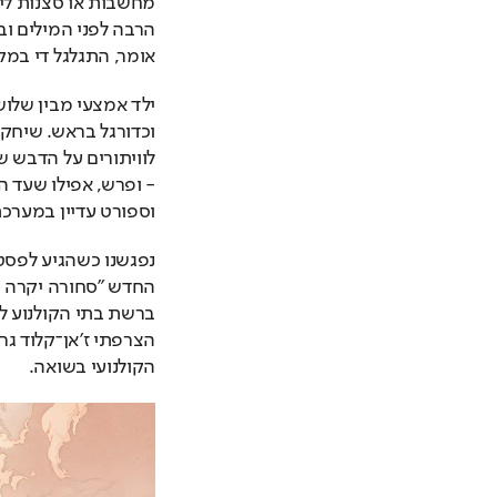
אומר, התגלגל די במק
וספורט עדיין במערכת
הקולנועי בשואה.