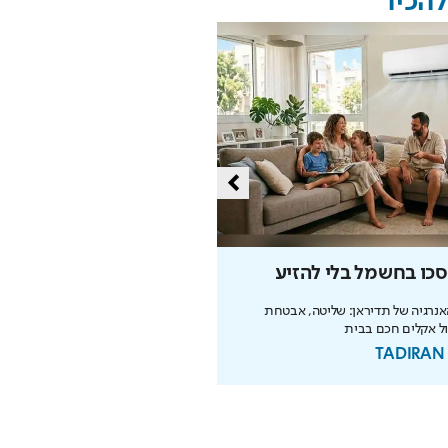
להכיר
כו בחשמל בלי להזיע
שופינג, אמנות ואוכל: המר
המתחדש של מזרח י-ם
נרגיה של תדיראן: שליטה, אבטחת
ול אקלים חכם בבית
קפיצה קטנה לחו"ל: טיילת חדשה, מיצגי
וכיכרות משופצות בהשקעה של 100 מיליון ₪
בשיתוף עיריית ירושלים