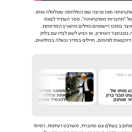
חמש פעמים ביקר באוקראינה מאז פרצה שם המלחמה שטלטלה אותו. 
מגייס תרומות ועובד על "מחברות מאוקראינה", ספר העתיד לצאת 
בצרפת בעוד כשנה ואוצר בתוכו רישומים ומילים מהארץ המדממת. 
הפעם האחרונה היתה בנובמבר האחרון, אז הגיע לשם לבדו עם בלוק 
 דיוקנאות לוחמים. חיילים בסדיר וכאלה במילואים.
הן
|
19:41
מערכת תיירות היום
|
18:55
ע מותו של
תופעה תמימה
וט מבני ברק
אחת עלולה
ר שנחנק
להכשיל אתכם
ית
בבידוק בנמל
התעופה
מגיל 10 הוא מצייר, מסתובב בעולם עם מחברת, משרבט רעיונות, רסיסי 