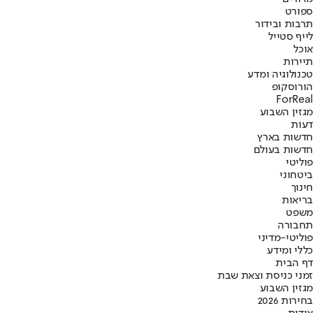
ספורט
תרבות ובידור
לייף סטייל
אוכל
תיירות
טכנולוגיה ומדע
הורוסקופ
ForReal
מגזין השבוע
דעות
חדשות בארץ
חדשות בעולם
פוליטי
ביטחוני
חינוך
בריאות
משפט
תחבורה
פוליטי-מדיני
כללי ומידע
דף הבית
זמני כניסת וצאת שבת
מגזין השבוע
בחירות 2026