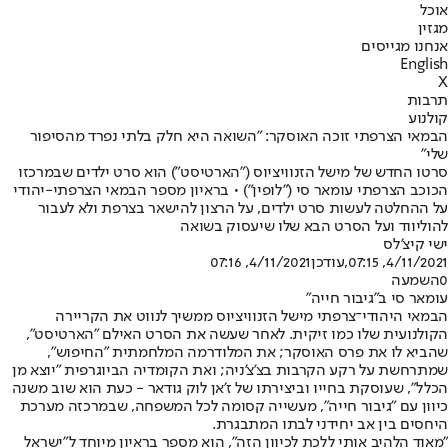
אוכל
מגזין
אנחנו מגייסים
English
X
תרבות
קולנוע
הבמאי הצרפתי זוכה האוסקר: "השואה היא חלק בלתי נפרד מהסיפור
שלי"
סרטו החדש של מישל הזנוויציוס ("הארטיסט") הוא סרט ילדים שבמרכזו
הכוכב הצרפתי עומאר סי ("לופין") • בראיון מספר הבמאי הצרפתי-יהודי
על ההחלטה לעשות סרט ילדים, על הרצון להישאר בצרפת ולא לעבור
להוליווד ועל הסרט הבא שלו שיעסוק בשואה
ישי קיצ'לס
4/11/2021, 07:15
,עודכן
4/11/2021, 07:16
0
השמעה
עומאר סי ב"גיבור חייה"
הבמאי היהודי־צרפתי מישל הזנוויציוס ממשיך לנווט את הקריירה
הקולנועית שלו כמו זיקית. לאחר שעשה את הסרט האילם "הארטיסט",
שהביא לו את פרס האוסקר; את המלודרמה המלחמתית "החיפוש",
שמתרחשת על רקע הקרבות בצ'צ'ניה; ואת הקומדיה הביוגרפית "יוצא מן
הכלל", שעוסקת בחייו וביצירתו של ז'אן לוק גודאר - כעת הוא שוב משנה
כיוון עם "גיבור חייה", מעשייה קסומה לכל המשפחה, שבמרכזה מערכת
היחסים בין אב יחידני לבתו המתבגרת.
"מאוד הלהיב אותי ללכת לכיוון הזה", הוא מספר בראיון מיוחד ל"ישראל