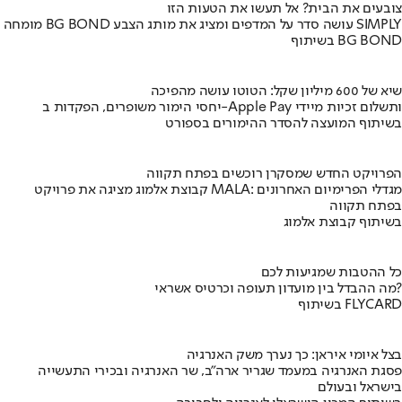
צובעים את הבית? אל תעשו את הטעות הזו
מומחה BG BOND עושה סדר על המדפים ומציג את מותג הצבע SIMPLY
בשיתוף BG BOND
שיא של 600 מיליון שקל: הטוטו עושה מהפיכה
יחסי הימור משופרים, הפקדות ב-Apple Pay ותשלום זכיות מיידי
בשיתוף המועצה להסדר ההימורים בספורט
הפרויקט החדש שמסקרן רוכשים בפתח תקווה
קבוצת אלמוג מציגה את פרויקט MALA: מגדלי הפרימיום האחרונים
בפתח תקווה
בשיתוף קבוצת אלמוג
כל ההטבות שמגיעות לכם
מה ההבדל בין מועדון תעופה וכרטיס אשראי?
בשיתוף FLYCARD
בצל איומי איראן: כך נערך משק האנרגיה
פסגת האנרגיה במעמד שגריר ארה"ב, שר האנרגיה ובכירי התעשייה
בישראל ובעולם