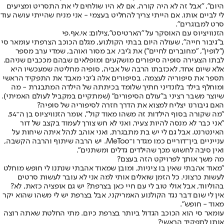
היום", "אבל זה לא היה קורה, אם לא היו שולחים לי את התסריט ומציעים
לי לביים אותו. אם הייתי צריך להחליט בעצמי - אני מניח שהייתי עושה עוד
סרט למבוגרים".
הזנוויציוס עם האוסקר על "הארטיסט",צילום: אי.אף.פי
ב"גיבור חייה", שעולה היום בבתי הקולנוע, מגלם הכוכב הצרפתי עומאר סי
("לופין", "מחוברים לחיים") את ג'יבי, אב מסור ואוהב, שמדי ערב מספר
לבתו הצעירה סופיה סיפורים מושקעים ומופלאים שבהם מככבים שניהם.
אלא שיום אחד, לאכזבתו הרבה של אביה, סופיה מחליטה שמעכשיו היא
תספר את סיפוריה לעצמה. בסיפורים אלה ג'יבי מאבד את התפקיד הראשי
ומוחלף בילד בלונדיני חתיך שלומד בכיתתה של הילדה המתבגרת - מה
שיוצר משבר רציני ב"עולם הסיפורים" (שמתקיים במקביל לעולם האמיתי).
האם גיבורנו יצליח למצוא את הדרך חזרה לסיפוריה של סופיה?
"מה שקורה בסוף הילדות זה משהו מאוד קול", אומר הזנוויציוס בן ה־54.
"אני כבר לא מנסה להיות צעיר, ואני לא חש צורך לעמוד בקצב של דור
האינטרנט. אבל גם לי יש בת מתבגרת, ואני אוהב לנהל איתה שיחות על
ענייניים בין־דוריים כמו מגדר ו־MeToo. יש הרבה שיתוף והרבה הקשבה,
ואין סיבה לחשוש מכך שהילדים גדלים ומשתנים".
מה משך אותך לפרויקט הזה בעצם?
"מאוד אהבתי שאין בו ציניות, ומובן שמאוד אהבתי שנתנו לי חופש מוחלט
לעשות כרצוני. כל הזמן שואלים אותי למה אני לא עובר לעשות סרטים
בהוליווד, אבל אולי טוב לי עם חיי כאן בצרפת? יש גם אופציה כזאת, לא?
אין לי שום דבר נגד הקולנוע האמריקני, אבל בצרפת יש לי משהו שהוא יקר
מאוד - חופש".
עומאר סי הוא הכוכב הגדול ביותר בצרפת כיום. מתי החלטת שאתה רוצה
אותו לתפקיד הראשי?