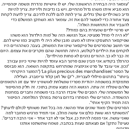
"עומאר היה הבחירה הראשונה שלי. יש לו אישיות נהדרת ונשמה יפהפייה.
הוא מביא איתו משהו גדול מהחיים, ויש בו נדיבות וליריות. צריך להיות
נדיב כשהילדים שלך גדלים, צריך לתת להם ללכת לדרכם. צריך לדעת לקחת
צעד אחורה כדי לאפשר להם את זה. עומאר הוא השחקן המושלם כדי
להעביר את התחושות האלה".
יש סרטי ילדים שנעזרת בהם כמודל?
"לא היה לי מודל ספציפי, אבל הנושא הזה של 'מות הילדות' הוא משהו
שפיקסאר התעסקו איתו לא מעט. מובן שלא היה לי תקציב כמו שיש להם.
אני חושב שהסרטים של פיקסאר שינו את המשחק. בעבר, כשההורים היו
לוקחים את הילדים לקולנוע, היתה תחושה שהם מקריבים את עצמם. היום
זה כבר לא כך. ההורים נהנים לא פחות מהילדים".
כהרגלך בקודש, אני מבין שגם סרטך הבא עומד להיות שינוי כיוון עבורך.
"נכון. אני עובד על סרט אנימציה שמתרחש בתקופה השואה. הוא מבוסס
על הספר 'La plus precious des marchandises' ("המוצר היוקרתי
ביותר" בתרגום מילולי לעברית, י"ק) של ז'אן קלוד גרימברג. העלילה
מתמקדת במשפחה יהודית מפריז שנשלחת לאושוויץ יחד עם זוג התאומים
שלהם שנולדו זה עתה. הנושא הזה נמצא עמוק בתוכי. זה חלק מהסיפור
של המשפחה שלי. הסבים שלי איבדו הרבה בני משפחה וחברים במחנות
ההשמדה. ההורים שלי הוסתרו בדרום צרפת במהלך המלחמה. הסיפור
הזה תמיד הקיף אותי".
הסרטים שלך מאוד שונים אחד מהשני. מה בכל זאת משותף לכולם לדעתך?
"המשותף הוא שאת כולם אני עושה מהלב. אני תמיד מרגיש מחובר למה
שאני עושה. אני מנסה להיות כן, אבל אני לא דבר אחד - אני הרבה דברים".
טעינו? נתקן! אם מצאתם טעות בכתבה, נשמח שתשתפו אותנו
מדורים