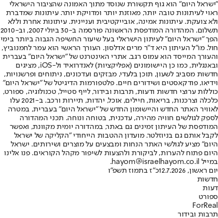
"ישראל היום" הוא גוף תקשורת שנוסד מתוך האמונה שהציבור הישראלי
ראוי לעיתונות טובה יותר, מאוזנת יותר ומדויקת יותר. עיתונות שמדברת
ולא צועקת. עיתונות אמינה, אובייקטיבית ועניינית. עיתונות אחרת וללא
תשלום. המהדורה המודפסת הראשונה פורסמה ב-30 ביולי 2007, וב-2010
הפך "ישראל היום" לעיתון הישראלי בעל שיעור החשיפה הגבוה ביותר בימי
חול. מו"ל העיתון היא ד"ר מרים אדלסון. העורך הראשי הוא עמר לחמנוביץ,
והעורך המייסד הוא עמוס רגב. אתרי האינטרנט של "ישראל היום" בעברית
ובאנגלית, כמו כן היישומונים (אפליקציות) לאנדרואיד ול-iOS, מציגים
חדשות מסביב לשעון, תוכן בלעדי, מבזקים ועדכונים, ניתוחים ופרשנויות,
וידיאו, פודקאסטים ושידורים חיים. פלטפורמות הדיגיטל של "ישראל היום"
כוללות ערוצי חדשות ודעות, תרבות ובידור, לייף סטייל, טכנולוגיה, ספורט,
כלכלה וצרכנות, בריאות, חיילים, אוכל, יהדות, תיירות ורכב. ב-2021 עלו
לאוויר האתר החדש והיישומון החדש של "ישראל היום" בעברית, במטרה
לספק לגולשים חוויה מהירה, עדכנית, בטוחה ונוחה. תכני המהדורה
המודפסת של העיתון זמינים גם באתר, במהדורה יומית מקוונת, ואפשר
לקבל אותם גם בניוזלטר. מועדון ההטבות הייחודי "הקליקה של ישראל
היום" מציע לגולשי האתר הנחות ומבצעים על מוצרים ושירותים. ישראל
היום פתוח להערות, לביקורת ולהצעות לשיפור מקהל הקוראים. פנו אלינו
במייל hayom@israelhayom.co.il.
יום ראשון, 12.7.2026
כ"ז בתמוז תשפ"ו
חדשות
דעות
ספורט
ForReal
תרבות ובידור