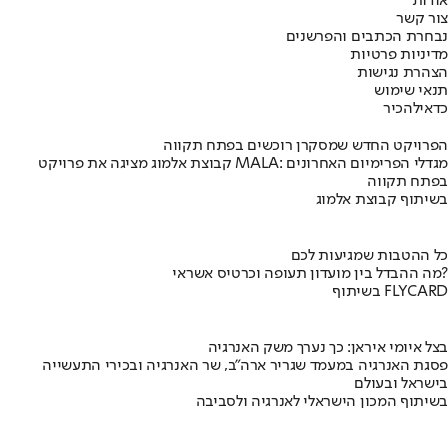
אודות
צור קשר
נבחרת הכתבים והפרשנים
מדיניות פרטיות
הצהרת נגישות
תנאי שימוש
כדאי
להכיר
הפרויקט החדש שמסקרן רוכשים בפתח תקווה
קבוצת אלמוג מציגה את פרויקט MALA: מגדלי הפרימיום האחרונים
בפתח תקווה
בשיתוף קבוצת אלמוג
כל ההטבות שמגיעות לכם
מה ההבדל בין מועדון תעופה וכרטיס אשראי?
בשיתוף FLYCARD
בצל איומי איראן: כך נערך משק האנרגיה
פסגת האנרגיה במעמד שגריר ארה"ב, שר האנרגיה ובכירי התעשייה
בישראל ובעולם
בשיתוף המכון הישראלי לאנרגיה ולסביבה