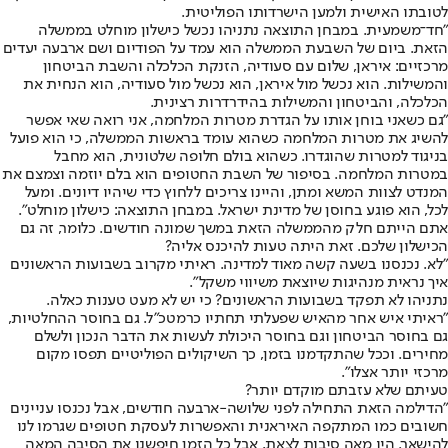
לטובתו האישית ולמען הישרדותו הפוליטית.
"חד־משמעית. במבחן התוצאה נתניהו נכשל כישלון מוחלט בממשלה
הזאת. ביום של השבעת הממשלה הוא עמד על הפודיום ושם ארבעה יעדים
מרכזיים: איראן, שלום עם סעודיה, הזנקת הכלכלה והשבת הביטחון
והמשילות. הוא נכשל מול איראן, הוא נכשל מול סעודיה, הוא הנחית את
הכלכלה, והביטחון והמשילות בהידרדרות רצינית.
"גם כשאני בוחן אותו על הגדרת מטרות המלחמה, אני רואה שאי אפשר
להשיג את מטרות המלחמה כשהוא עומד בראשות הממשלה, כי הוא פועל
בניגוד למטרות שהוגדרו. כשהוא בולם חלופה שלטונית, הוא מחבל
במטרות המלחמה. בסיפור של השבת החטופים הוא בלם יוזמה וצמצם את
המנדט לצוות המשא ומתן, והיינו צריכים ללחוץ כדי שיהיו דיונים. ומעל
לכל, הוא פוגע בחוסן של מדינת ישראל. במבחן התוצאה: כישלון מוחלט".
אתם הייתם חלק מהממשלה הזאת במשך שמונה חודשים. כלומר, זה גם
הכישלון שלכם. זאת היתה טעות להיכנס אליה?
"לא. נכנסנו בשעה קשה מאוד למדינה. ראיתי מקרוב בשבועות הראשונים
איך נראית מנהיגות שיוצאת משיווי משקל".
נתניהו לא תפקד בשבועות הראשונים? כי יש לא מעט טענות כאלה.
"ראיתי איש אחר מהאיש שפעלתי תחתיו כרמטכ"ל. גם בחוסר ההחלטיות,
גם בחוסר הביטחון וגם בחוסר היכולת לעשות את הדבר הנכון ולשלם
מחירים. וככל שהתקדמנו בזמן, כך השיקולים הפוליטיים תפסו מקום
מרכזי יותר אצלו".
טעיתם שלא עזבתם מוקדם יותר?
"הדילמה הזאת התחילה לפני שלושה-ארבעה חודשים, אבל נכנסו עניינים
חשובים כמו המתקפה האיראנית והאפשרות לעסקת חטופים שגרמו לנו
להישאר. היו מאה סיבות לצאת, אבל כל הזמן חיפשנו את הסיבה המאה