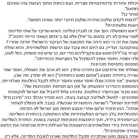
יכולת אזורית בדומיננטיות מצרית, ועם כוחות מתוך רצועת עזה שאינם
חמאס".
ואחר כך?
"לנסות לקדם שלטון שיהיה שלטון חיובי יותר, שאינו חמאס".
רשות פלשתינית?
"ראש הממשלה הפך את זה לעניין פוליטי. האיש שדיבר על שתי מדינות
לשני עמים לא רק בנאום בר־אילן אלא גם ב־2016 כשאני הייתי רמטכ"ל,
עשה את זה כי הוא זיהה את התנועה של הציבור הישראלי ימינה אחרי 7
באוקטובר. ועדיין, גם היום הוא עובד עם הרשות הפלשתינית, והוא שולח
קציני צה"ל להיפגש עם מקביליהם מדי יום, כך שיש פה משחק, כפל לשון,
גלוי וסמוי, וחוסר אומץ להסתכל על המציאות כהווייתה".
מסמוס כתפיסת מנהיגות
שאלתי את איזנקוט אם נתניהו פחדן. הוא לא אהב את השאלה, ואמר שמי
שהיה ביחידה ונפצע ("אמנם מאש כוחותינו") הוא לא פחדן. מה שכן,
המשיך, "אני מזהה אצלו חוסר אומץ וחוסר יכולת לקבל החלטות מאז'וריות.
המסמוס והכדרור והמשחק על זמן הם תפיסת המנהיגות שלו".
הוא סבור שבהיעדר החלטות, נתניהו עלול להוביל את ישראל למקומות
מסוכנים - למשל, לשליטה קבועה בעזה. הוא מגדיר מהלך כזה "סיכון גדול
למדינת ישראל" ו"שגיאה היסטורית שנכשלה בעבר, ולא מומלץ לשחזר
אותה". הוא מזכיר ש"גם אחרי מבצע חומת מגן ישראל לא הקימה
התנחלויות בלב הערים הפלשתיניות אלא הסתפקה בהחזרת השליטה
הביטחונית בידיה, תוך הימנעות מנוכחות קבועה בשטח, הותרת השליטה
האזרחית בידי הפלשתינים והישענות על פעילות ניידת שכיסחה את הדשא
בצורה אפקטיבית".
אתה בעצם טוען שנתניהו מקבל החלטות שאינן לטובת המדינה, אלא רק