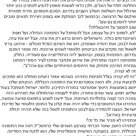
זה, ובעיקר לראות איך אנחנו מסיימים את המלחמה הזאת במודל של
החלטה 1701 של האו"ם, ולכן כדאי לעשות מאמץ להגיע לפתרון נכון יותר
שיכלול את השלמת השלב העצים בדרום, הסכם חטופים, פירוז תמורת
שיקום של הרצועה, ובהמשך לכך הפסקת אש בצפון ויצירת תנאים טובים
יותר להסכם גם שם".
שוב לסמוך על חיזבאללה?
"לא, לסמוך רק על עצמנו, אבל להסתכל על התמונה הגדולה ועל מפת
האינטרסים כולה. הישראלים רואים כרגע רק את עזה, אבל יש את עזה,
ואת לבנון, ואת יהודה ושומרון, ויש את האיום הגדול מכולם - איראן. צריך
לשאול מה מקדם את הביטחון הלאומי לשנים ארוכות, וזה אומר הסכם
בדרום, הסכמות בצפון, ובהמשך לזה נורמליזציה עם סעודיה, כחלק
מתפיסה רחבה שתרחיק את איראן ותחבר אותנו לציר הסוני המתון
במזרח התיכון ותחזק את היחסים המיוחדים שלנו עם ארה"ב".
זה לא קורה.
"זה לא קורה בגלל תפיסת נתניהו. כשהוא אומר ניצחון מוחלט הוא מתכוון
לרצועת עזה, ולא רואה אסטרטגית את התמונה הכוללת. הניצחון שלנו
יושג באמצעות היפוך אסטרטגי במזרח התיכון. כלומר, ישראל תסתכל בעוד
שלוש, חמש, עשר שנים אחורה, ותגיד לעצמה שהתחלנו את האירוע הזה
במכה הכי קשה בתולדות הציונות, אבל ידענו לפגוע בחמאס פגיעה אנושה,
החזרנו את החטופים כדי שלא יהיה אות קלון על החוסן הלאומי של מדינת
ישראל, הגענו להסדרה עם לבנון והתפנינו לטפל בזה שלא תהיה יכולת
גרעינית באיראן".
ונתניהו לא מכיר את כל זה?
"נתניהו הישן, שאני הכרתי בארבע השנים שלי כרמטכ"ל, ראה את התמונה
הכוללת. היום, במצוקה האישית והפוליטית שלו, הוא לוקח את המדינה