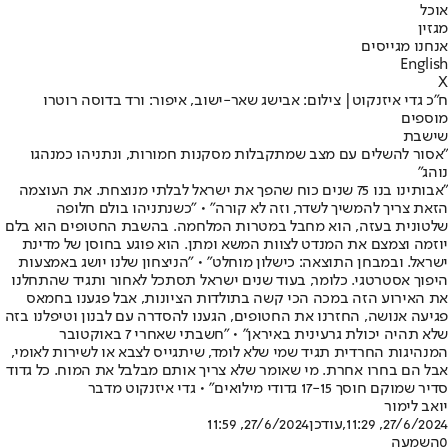
אוכל
מגזין
אנחנו מגייסים
English
X
ח"כ גדי איזנקוט| צילום: אבישג שאר-ישוב, איפור: ורד בדוסה רוטרו
מוספים
שישבת
"אסור להשלים עם מצב שמתקבלות מסקנות חמורות, ונתניהו כמנהגו
נוהג"
"אבותינו בנו 75 שנים כוח שהפך את ישראל לבלתי מנוצחת. את העוצמה
הזאת צריך להמשיך לשדר, וזה לא קורה" • "כשנתניהו בולם חלופה
שלטונית בעזה, הוא מחבל במטרות המלחמה. בהשבת החטופים הוא בלם
יוזמה וצמצם את המנדט לצוות המשא ומתן. הוא פוגע בחוסן של מדינת
ישראל. ובמבחן התוצאה: כישלון מוחלט" • "הניצחון שלנו יושג באמצעות
היפוך אסטרטגי. כלומר, בעוד שנים ישראל תסתכל לאחור ותגיד שהתחלנו
את האירוע הזה במכה הכי קשה בתולדות הציונות, אבל פגענו בחמאס
פגיעה אנושה, החזרנו את החטופים, הגענו להסדרה עם לבנון וטיפלנו בזה
שלא תהיה יכולת גרעינית באיראן" • "חשבתי שאחרי 7 באוקטובר
המנהיגות החרדית תגיד שמי שלא לומד, שיתגייס לצבא או לשירות לאומי,
אבל הם בחרו אחרת. מי שאומר שלא צריך אותם מבלבל את המוח. כל גדוד
סדיר שמוקם חוסך 17-15 גדודי מילואים" • גדי איזנקוט מדבר
יואב לימור
27/6/2024, 11:29
,עודכן
27/6/2024, 11:59
0
השמעה