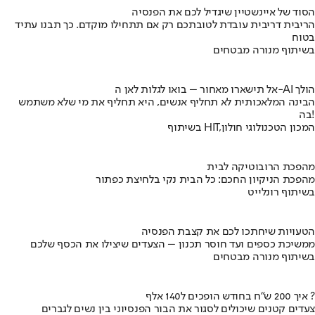
הסוד של איינשטיין שיגדיל לכם את הפנסיה
הריבית דריבית עובדת לטובתכם רק אם תתחילו מוקדם. כך תבנו עתיד
בטוח
בשיתוף מנורה מבטחים
אל תישארו מאחור – בואו לגלות לאן ה-AI הולך
הבינה המלאכותית לא תחליף אנשים, היא תחליף את מי שלא משתמש
בה!
בשיתוף HIT,המכון הטכנולוגי חולון
מהפכת הרובוטיקה לבית
מהפכת הניקיון החכם: כל הבית נקי בלחיצת כפתור
בשיתוף רונלייט
הטעויות שיחתכו לכם את קצבת הפנסיה
ממשיכת כספים ועד חוסר תכנון – הצעדים שיצילו את הכסף שלכם
בשיתוף מנורה מבטחים
איך 200 ש"ח בחודש הופכים ל140 אלף ?
צעדים קטנים שיכולים לסגור את הבור הפנסיוני בין נשים לגברים