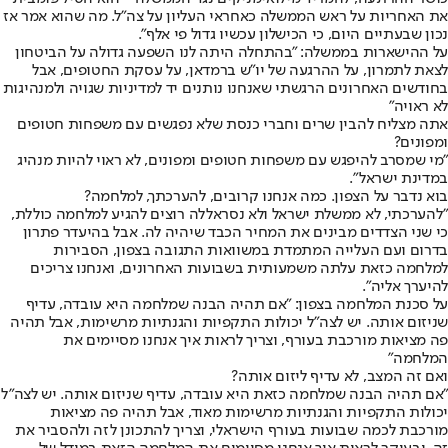
את האחריות על ראש הממשלה כאחראי העליון על צה"ל. מה שהוא אמר אז
נכון שבעתיים היום, כי הכישלון עכשיו גדול פי אלף".
על ההישארות בממשלה: "בהתחלה היתה לנו השפעה גדולה על הביטחון
לצאת לתמרון, על ההרגעה של יו"ש ברמדאן, על עסקת החטופים, אבל
בחודשים האחרונים הרגשתי שאנחנו נותנים יד למדיניות שגויה ולמנהיגות
לא ראויה"
אתה מצליח להבין שרים וחברי כנסת שלא נפגשים עם משפחות חטופים
ומפונים?
"מי שמסרב להיפגש עם משפחות חטופים ומפונים, לא ראוי להיות מנהיג
במדינת ישראל".
בוא נדבר על הצפון. כמה אנחנו קרובים, להערכתך, למלחמה?
"להערכתי, לא ממשלת ישראל ולא נסראללה רוצים להגיע למלחמה כוללת,
כי שני הצדדים מבינים את המחיר הכבד שיהיה לה. אבל בהיעדר פתרון
בדרום ועם העלייה המתמדת במשוואות התגובה בצפון, הסבירות
למלחמה כזאת עלתה משמעותית בשבועות האחרונים, ואנחנו צריכים
להיערך אליה".
על סכנת המלחמה בצפון: "אם תהיה הבנה שמלחמה היא עובדה, עדיף
שניזום אותה. יש לצה"ל יכולות התקפיות והגנתיות מרשימות, אבל תהיה
פה מציאות מורכבת בעורף, וצריך לראות איך אנחנו מסיימים את
המלחמה"
ואם זה המצב, לא עדיף ליזום אותה?
"אם תהיה הבנה שמלחמה כזאת היא עובדה, עדיף שניזום אותה. יש לצה"ל
יכולות התקפיות והגנתיות מרשימות מאוד, אבל תהיה פה מציאות
מורכבת לכמה שבועות בעורף הישראלי, וצריך להתכונן לזה ולהסביר את