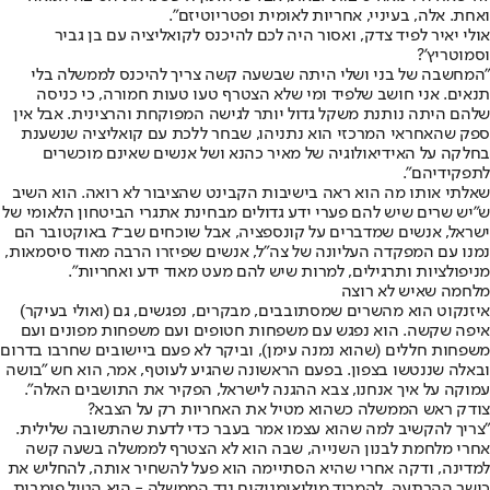
ואחת. אלה, בעיניי, אחריות לאומית ופטריוטיזם".
אולי יאיר לפיד צדק, ואסור היה לכם להיכנס לקואליציה עם בן גביר
וסמוטריץ'?
"המחשבה של בני ושלי היתה שבשעה קשה צריך להיכנס לממשלה בלי
תנאים. אני חושב שלפיד ומי שלא הצטרף טעו טעות חמורה, כי כניסה
שלהם היתה נותנת משקל גדול יותר לגישה המפוקחת והרצינית. אבל אין
ספק שהאחראי המרכזי הוא נתניהו, שבחר ללכת עם קואליציה שנשענת
בחלקה על האידיאולוגיה של מאיר כהנא ושל אנשים שאינם מוכשרים
לתפקידיהם".
שאלתי אותו מה הוא ראה בישיבות הקבינט שהציבור לא רואה. הוא השיב
ש"יש שרים שיש להם פערי ידע גדולים מבחינת אתגרי הביטחון הלאומי של
ישראל, אנשים שמדברים על קונספציה, אבל שוכחים שב־7 באוקטובר הם
נמנו עם המפקדה העליונה של צה"ל, אנשים שפיזרו הרבה מאוד סיסמאות,
מניפולציות ותרגילים, למרות שיש להם מעט מאוד ידע ואחריות".
מלחמה שאיש לא רוצה
איזנקוט הוא מהשרים שמסתובבים, מבקרים, נפגשים, גם (ואולי בעיקר)
איפה שקשה. הוא נפגש עם משפחות חטופים ועם משפחות מפונים ועם
משפחות חללים (שהוא נמנה עימן), וביקר לא פעם ביישובים שחרבו בדרום
ובאלה שננטשו בצפון. בפעם הראשונה שהגיע לעוטף, אמר, הוא חש "בושה
עמוקה על איך אנחנו, צבא ההגנה לישראל, הפקיר את התושבים האלה".
צודק ראש הממשלה כשהוא מטיל את האחריות רק על הצבא?
"צריך להקשיב למה שהוא עצמו אמר בעבר כדי לדעת שהתשובה שלילית.
אחרי מלחמת לבנון השנייה, שבה הוא לא הצטרף לממשלה בשעה קשה
למדינה, ודקה אחרי שהיא הסתיימה הוא פעל להשחיר אותה, להחליש את
כושר ההרתעה, להמריד מילואימניקים נגד הממשלה - הוא הטיל פומבית