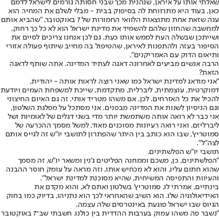
שאלתי אותו על איראן, שנהנית מכך שבני חסותה גורמים לישראל לדמם
כאן, בעוד היא מתרווחת לה בסיפוק בבית - מבלי לשלם את המחיר. הוא
ענה שזאת אחת מתוצאות הלוואי החמורות של 7 באוקטובר, "שהביא אותם
למחשבה שהחזון שלהם להשמיד את מדינת ישראל הוא לא כל כך רחוק,
ושייתכן שבשלה העת לממש אותו כעת. גם לכן אנחנו צריכים לסיים את
הסיפור בעזה ולהתפנות לאיראן, שהטיפול בה מחייב שיתוף פעולה אזורי
ותיאום הדוק עם האמריקנים".
הרבה אנשים מביעים לאחרונה דאגה לעתיד המדינה. אתה שותף לדאגה
הזאת?
"אני מודאג למדינת ישראל כמו שאני רוצה לראות אותה - יהודית,
דמוקרטית, עוצמתית, ליברלית, מתקדמת, שייכת למשפחת העמים ויודעת
להכיל את כל האזרחים. לכן, אם משהו מטריד אותי, זה גם האיום החיצוני
וגם הניסיון לשנות את המדינה מבפנים. אני מסתכל על מפלגת השלטון,
אני כבר לא רואה אותה משתמשת יותר מדי בשני דגלים של לאומיות ושל
ליברליזם. ואני רואה רעיונות מסוכנים מאוד, למשל מסמך ההכרעה של
סמוטריץ', שבו הוא כותב בין היתר שהפתרון לתושבי יו"ש זה לגייס אותם
לצה"ל".
תושבי יו"ש הפלשתינים.
"הפלשתינים, כן, משכם וממחנה הפליטים ג'נין ומשאר יו"ש. זה מסמך
שהוא חתום עליו, והוא לא מכחיש אותו, וזה מראה על עומק חוסר ההבנה
והעיוות והתפיסה המשיחית, שהיא מסוכנת למדינת ישראל".
בינתיים, אמרתי לו, סמוטריץ' בשלטון ואתם לא, והוא מקדם את
האידיאולוגיה שלו. הוא השיב שהאחראי לכך הוא נתניהו, בדיוק כמו בחוק
הגיוס שבו ישראל פוגעת באינטרסים שלה עצמה.
"נשבר פה משהו עמוק בערבות ההדדית בין כולנו. חשבתי שב־7 באוקטובר