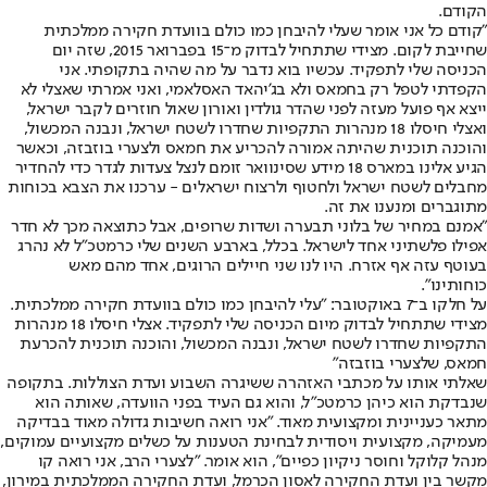
הקודם.
"קודם כל אני אומר שעלי להיבחן כמו כולם בוועדת חקירה ממלכתית
שחייבת לקום. מצידי שתתחיל לבדוק מ־15 בפברואר 2015, שזה יום
הכניסה שלי לתפקיד. עכשיו בוא נדבר על מה שהיה בתקופתי. אני
הקפדתי לטפל רק בחמאס ולא בג'יהאד האסלאמי, ואני אמרתי שאצלי לא
ייצא אף פועל מעזה לפני שהדר גולדין ואורון שאול חוזרים לקבר ישראל,
ואצלי חיסלו 18 מנהרות התקפיות שחדרו לשטח ישראל, ונבנה המכשול,
והוכנה תוכנית שהיתה אמורה להכריע את חמאס ולצערי בוזבזה, וכאשר
הגיע אלינו במארס 18 מידע שסינוואר זומם לנצל צעדות לגדר כדי להחדיר
מחבלים לשטח ישראל ולחטוף ולרצוח ישראלים - ערכנו את הצבא בכוחות
מתוגברים ומנענו את זה.
"אמנם במחיר של בלוני תבערה ושדות שרופים, אבל כתוצאה מכך לא חדר
אפילו פלשתיני אחד לישראל. בכלל, בארבע השנים שלי כרמטכ"ל לא נהרג
בעוטף עזה אף אזרח. היו לנו שני חיילים הרוגים, אחד מהם מאש
כוחותינו".
על חלקו ב־7 באוקטובר: "עלי להיבחן כמו כולם בוועדת חקירה ממלכתית.
מצידי שתתחיל לבדוק מיום הכניסה שלי לתפקיד. אצלי חיסלו 18 מנהרות
התקפיות שחדרו לשטח ישראל, ונבנה המכשול, והוכנה תוכנית להכרעת
חמאס, שלצערי בוזבזה"
שאלתי אותו על מכתבי האזהרה ששיגרה השבוע ועדת הצוללות. בתקופה
שנבדקת הוא כיהן כרמטכ"ל, והוא גם העיד בפני הוועדה, שאותה הוא
מתאר כעניינית ומקצועית מאוד. "אני רואה חשיבות גדולה מאוד בבדיקה
מעמיקה, מקצועית ויסודית לבחינת הטענות על כשלים מקצועיים עמוקים,
מנהל קלוקל וחוסר ניקיון כפיים", הוא אומר. "לצערי הרב, אני רואה קו
מקשר בין ועדת החקירה לאסון הכרמל, ועדת החקירה הממלכתית במירון,