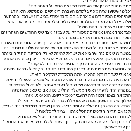
למקום מאוד־מאוד בעייתי".
אתה מסוגל להבין את העימות שלו עם הממשל האמריקני?
"כל מי שטוען שזה מסייע לקדם העברת חימושים, מקשקש. הוא יודע
שהיחסים המיוחדים עם ארה"ב הם נדבך יסודי בביטחון ישראל ובהרתעה
שלה, אבל הוא מקבל החלטות משיקולים פוליטיים וזה מסביר את המצב
שאנחנו נמצאים בו היום מולם".
מצד אחד אנחנו אמורים לסמוך רק על עצמנו, מצד שני החודשים האחרונים
הוכיחו עד כמה אנחנו תלויים באמריקנים.
"משהו מאוד יסודי נשבר ב־7 באוקטובר, אבל הדרך שבה המנהיגות משדרת
עוצמה מקרינה גם על הציבור הישראלי וגם על האויבים שלנו. אבותינו בנו
במשך 75 שנים כוח שהביא את ישראל להיות לא רק המדינה החזקה ביותר
במזרח התיכון, אלא מדינה בלתי מנוצחת - ושכל אחד יבין מזה מה שהוא
רוצה. את העוצמה הזאת צריך להמשיך לשדר, וזה לא קורה".
וכשנמנעים מתקיפת מנע בלבנון כמו ב־11 באוקטובר, זה לשדר או עוצמה
או אולי לשדר דווקא ההפך? אתה התנגדת לתקיפה הזאת.
"זאת היתה הזדמנות, והיה ברור שהיא תחזור על עצמה. הפעולה הזאת
היתה צריכה להיות תוצאה של שיקול דעת מעמיק, ולא ניצול הזדמנות.
במקרה הזה לדעתי ראש הממשלה החליט נכון, אם כי מאז השתנתה
התמונה בצפון ונכון היה להעביר מאמץ לשם. הוא נמנע מזה".
כאלוף פיקוד הצפון אמרת שנסראללה צריך למות. זה עדיין תקף?
"התשובה היא כן. נסראללה עומד בראש ארגון שפתח במלחמה נגד ישראל,
ולכן אם תהיה הזדמנות לחסל אותו - צריך לחסל אותו".
למרות התגובה שתבוא? ראינו מה קרה אחרי החיסול של מהדווי.
"בהינתן מלחמה זה יהיה מוצדק ונכון, ושווה לשלם בשביל זה את המחיר".
בין עזה לאיראן