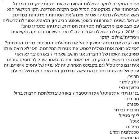
ועדת החקירה לחקר הצוללות והוועדה שעוד תקום לחקירת המחדל
הביטחוני של 7 באוקטובר, הגדול מאז הקמת המדינה. הקו המקשר הוא
ראש הממשלה נתניהו, שניהל ומנהל את הסוגיות המרכזיות במדינת
ישראל בשנים האחרונות באופן שפוגע בביטחון הלאומי. אסור לנו להשלים
עם מצב שבו מתקבלות מסקנות חמורות, ונתניהו כמנהגו נוהג".
ב־2016, בקבלת הצוללת אח"י רהב. "רואה חשיבות בבדיקה מקצועית
ויסודית",צילום: קוקו
מה יקרה אם נתניהו ימשיך לנהל את ממשלתו הנוכחית בדרכו הנוכחית?
"אני לא רואה אותו מצליח לממש את מטרות המלחמה, ואני לא רואה אותו
משיב את האמון של החברה. אני חושב שאחרי 7 באוקטובר לא ראוי
שנתניהו ימשיך בתפקידו, ואני אומר את זה כאחד שהיו לו יחסים טובים
איתו גם כרמטכ"ל וגם בקבינט האחרון. זה לא עניין של יחסים אישיים, זה
עניין של מנהיגות ומבחן התוצאה. ובמבחן התוצאה הוא נכשל כישלון
חרוץ".
יואב לימור
פרשן צבאי
בני גנץ
גדי איזנקוט
גל איזנקוט
טבח 7 באוקטובר
מלחמת חרבות ברזל
מדורים
ספורט
תרבות ובידור
לייף סטייל
אוכל
תיירות
טכנולוגיה ומדע
הורוסקופ