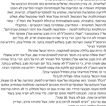
"שלישית, זה עניין תרבותי, שדגלים אדומים כמו תוכנית הכיבוש של
מפקדת האוגדה או התרעות של תצפיתניות וקציני מודיעין לא הפכו
לידיעה מתפרצת ומרעישה, שתגיע עד למפקדים למעלה. רביעית, זאת
הפסיכולוגיה של המכשול. למרות שכל אחד לומד שמכשול שלא נשלט
באיסוף, בתצפית, באש משמעותית וביכולת להפעיל את הסד"כ - צפוי
להיכשל. חמישית - המודיעין, שמתרכז בשני הקטבים - במקבלי
ההחלטות וביכולות למטה - ומתקשה לפענח את זרמי העומק שביניהם".
על 7 באוקטובר: "אצלי כרמטכ"ל לא היה מצב שראש אמ"ן ומפקד חיל
האוויר לא היו על הקו. הרי ברור שהיה שם משהו חריג. לא בכל יום
הרמטכ"ל עושה הערכת מצב בשלוש לפנות בוקר. זה מחדל ענק, ויידרש פה
תחקיר רציני"
לו היית שם בלילה שקדם למתקפה, הייתי פועל אחרת?
"זאת שאלה שיש בה חוסר הגינות לאנשים שהיו שם, אבל אני יודע שאצלי
לא היה מצב שראש אמ"ן ומפקד חיל האוויר לא היו על הקו. הרי ברור שהיה
שם משהו חריג, כי הרמטכ"ל לא עושה בכל יום הערכת מצב בשלוש בבוקר,
וראש השב"כ לא סתם קם ולוקח את עצמו למשרד. יידרש פה תחקיר רציני,
כי זה מחדל מודיעיני ענק ומחדל מבצעי ענק".
ואת הכשל בהגנה אתה מצליח להבין?
"הכלל המוכר הוא שחובתו של אגף המודיעין לספק התרעה של 12-8 שעות,
אבל חובתם של המפקדים להיות מוכנים להפתעה מוחלטת שתחייב אותם
לתת מענה מבצעי מיידי. מה שהיה שם זה כשל מוחלט, כי לא היתה פריסת
כוחות נכונה. חובתנו ללמוד ממנו קדימה, כדי שזה לא יקרה שוב בעוד
חודש או שנה, וגם לא בעוד 20 שנה".
עם בני גנץ. "רצינו לשנות לכיוון נכון יותר. אבל נתניהו סירב, ועדיין