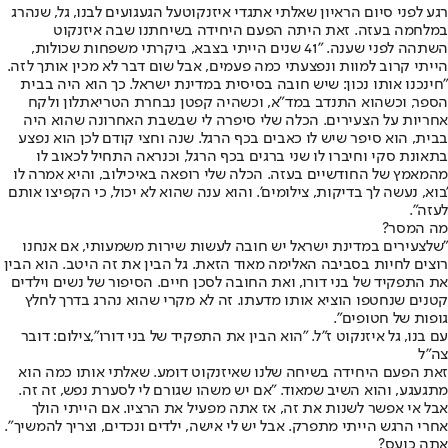
רגע לפני סיום הראיון שאלתי את
גדי איזנקוט
על הגעגועים ל
בנו, גל, שנהרג
במלחמה בעזה
. זאת היתה הפעם היחידה בשיחתנו שבה איזנקוט
השתהה לפני שענה. "41 שנים הייתי בצבא, ביקרתי משפחות שכולות,
הייתי קרוב למוות ונפצעתי כמה פעמים, אבל שום דבר לא מכין אותך לזה.
"חינכנו אותו נכון: שיש חובה בסיסית במדינת ישראל. כך הוא היה בבית
הספר, וכשהוא התנדב במד"א, וכשהיה קפטן נבחרת הטריאתלון ולקח
אחריות על הצעירים. הכלה שלי סיפרה לי שבשבת האחרונה שהוא היה
בבית, הוא סיפר שיש לו כאבים בכף הרגל. שנה וחצי קודם לכן הוא נפצע
בתאונת סקי וחיברו לו שני ברגים בכף הרגל, וכנראה התחיל לכאוב לו
מהמאמץ של החודשיים בעזה. הכלה שלי רופאה באיכילוב, והיא אמרה לו
'בוא, נעשה לך בדיקות, צילומים'. והוא ענה שהוא לא יכול, כי הקפיצו אותם
לעזה".
מה המסר?
"שלצעירים במדינת ישראל יש חובה לעשות שירות משמעותי, אם אנחנו
רוצים לחיות בסביבה האלימה מאוד הזאת. גל הבין את זה היטב. הוא הבין
את התפקיד של בני דורו, ואת החובה לסכן חיים. הסיפור של נשים וילדים
קטנים שנחטפו הוציא אותו מדעתו. זה לא מקרי שהוא נהרג בדרך לחלץ
גופות של חטופים".
עם בנו, גל איזנקוט ז"ל. "הוא הבין את התפקיד של בני דורו",צילום: דובר
צה"ל
זאת הפעם היחידה בשיחה שלנו שאיזנקוט דומע. שאלתי אותו כמה הוא
מתגעגע, והוא השיב שמאוד. "אם יש משהו שגורם לי לסערת נפש, זה זה.
אבל אי אפשר לשנות את זה, אז אתה מפעיל את הרציו. אם הייתי הולך
אחרי הרגש הייתי מתפרק. אבל יש לי אישה, ילדים ונכדים, וצריך להמשיך".
אתה כועס?