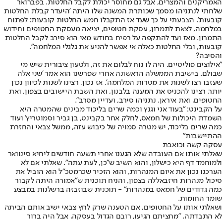
האמריקנים והמצרים, אבל גם מחוסר יכולת לקבל החלטות. בפברואר
שלחתי לנתניהו מסמך שכותרת המשנה שלו היתה 'היעדר קבלת החלטות
קובעות'. הצבעתי על כך שעד אז התקבלו חמש החלטות קובעות: לפתוח
במלחמה, לצאת לתמרון, עסקת חטופים, יציאה מעסקת החטופים וחידוש
התמרון. מאז ועד להתקפה על רפיח בחודש מאי הוא סירב לקבל החלטות
קובעות, ובלי החלטות כאלה אי אפשר להניע את גלגלי המלחמה".
והסיבה?
"אילוצים פוליטיים. היה לו נוח לבלום את זה, ולטעון ציבורית שיש מי
שבולם. בישיבת הממשלה הראשונה אחרי שפרשנו הוא אמר 'שני אלה
שעזבו רצו לשנות את מטרות המלחמה'. אז נכון, רצינו לשנות לכיוון נכון
יותר. רצינו להכניס את המענה בלבנון, ואת השבת היישובים בצפון, ואת
החטופים, ואת איראן. נתניהו סירב, ועדיין מסרב".
על הקבינט: "בעוד אני וגנץ וכמה שרים בליכוד מבינים שהמטרה היא
השמדת היכולות של חמאס, לחלק אחר בקבינט, בן גביר וסמוטריץ' ועוד
כמה שרים בליכוד, יש מטרה סמויה של כיבוש עזה, ממשל צבאי והחזרת
ההתיישבות"
עסקה קשה וכואבת
שאלתי אותו אם העובדה שלא הגענו אחרי תשעה חודשים ליחיא סינוואר
ולמוחמד דף היא כישלון, והוא השיב ש"כן, לעת עתה". שאלתי אם לא
הערכנו נכון את איום המנהרות, והוא הזכיר שכרמטכ"ל הוא הוביל את
סיכול מנהרות חיזבאללה בצפון, והניח תוכנית ש"אמורה היתה לקבור
כמה גדודים של חמאס במנהרות" - תוכנית שבוזבזה ברשלנות במבצע
שומר החומות.
ושאלתי אותו על החטופים, אם הטענה שרק לחץ צבאי ישיב אותם הביתה
לא התבדתה. "מחציתם הגיעו, רובם הגדול בעסקה, אבל היה ברור