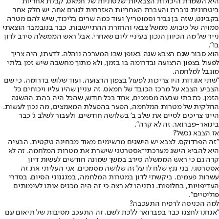
היא השמדת היכולות הצבאיות־שלטוניות של חמאס, קבלת אחריות
ביטחונית גוברת והעברת האחריות האזרחית לגורם אחר, יש חלק אחר
בקבינט, שזה בן גביר וסמוטריץ' ועוד כמה שרים בליכוד, שיש להם מטרה
סמויה של כיבוש, ממשל צבאי והחזרת ההתיישבות. כבר בנובמבר הוצאתי
נייר של מה הכיוון הנכון בעיניי ליום שאחרי, אבל ראש הממשלה סירב לדון
בו".
הוא סבור שגם הצבא שגה באופן שבו המערכה נוהלה. לדעתו, היה צריך
לפעול בצפון הרצועה ובדרומה בו בזמן, ולא מתוך מחשבה שיש זמן בלתי
מוגבל למלחמה.
"שתי אוגדות היו צריכות לפעול בצפון הרצועה, ועוד שלוש בדרומה, כי שם
הצביע הצבא על מרכז הכובד של חמאס. זה עניין שהיו עליו ויכוחים כל
הזמן. כתבתי שבעה מסמכים, אחד בכל חודש, שהכל היה בהם: ההשגה
החלקית של מטרות המלחמה, הפער בהפעלת המאמצים, מה נכון לעשות.
היינו צריכים לסיים את שלב ב' בשלושה חודשים, ולעבור לשלב ג' כבר
בינואר-פברואר. זה לא קרה".
אז הצבא נכשל?
"זה הפרדוקס. לצבא יש הישגים מרשימים מאוד מבחינה טקטית. הבעיה
היא להביא הישג מערכתי־אסטרטגי שישרת את מטרות המלחמה. זה לא
קרה גם כי ראש הממשלה סירב במשך שמונה חודשים לעשות דיון
אסטרטגי. בני גנץ שלח לו על זה שלושה מסמכים, אני העליתי את זה
עשרות פעמים. ביקשתי לדון במטרות המלחמה, במנגנוני הסיום, בסדרי
העדיפויות, בחלופות. נתניהו לא רצה כי זה היה מכניס אותו לעימותים
פוליטיים".
למה הכניסה לרפיח התעכבה?
"אנחנו לחצנו כבר בפברואר ללכת לשם. זה התעכב מסיבות של תיאום עם