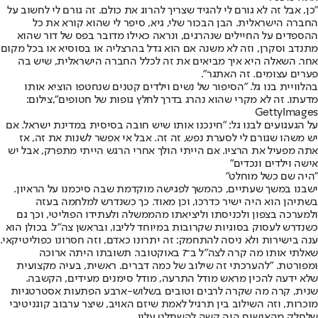
"כן, אבל זה לא גורם לי להגיד שצריך להרוג את כולם. זה גורם לי לחשוב על
החברה הישראלית. הבן הבכור שלי, גיא, סיפר לי שהוא קורא את כל
ההספדים על החיילים שנהרגים, ונראה כאילו מדובר בפס של דור שהוא
מתנדב וסקרן, וזה לא משנה אם הוא גדל בהרצליה או בסוסיא או בכל מקום
אחר. השאלה היא איך מביאים את זה לכלל החברה הישראלית, שיש בה
פערים עצומים. זה האתגר".
בהלוויית בנו גל. "הסיפור של נשים וילדים קטנים שנחטפו הוציא אותו
מדעתו. זה לא מקרי שהוא נהרג בדרך לחלץ גופות של חטופים",צילום:
GettyImages
על הגעגועים לבנו גל: "חינכנו אותו שיש חובה בסיסית במדינת ישראל. אם
יש משהו שגורם לי לסערת נפש, זה זה. אבל אי אפשר לשנות את זה, אז
אתה מפעיל את הרציו. אם הייתי הולך אחרי הרגש הייתי מתפרק, אבל יש
אישה וילדים ונכדים"
"היה שם כשל מוחלט"
ישבנו במשך שעתיים, כהמשך לפגישה מוקדמת שבה סיכמנו על הראיון.
בשתיהן הוא היה ישיר כדרכו, וכן מאוד. כך כשנדרש למלחמה בעזה
ולמערכה בצפון ולכניסתו וליציאתו מהממשלה ולעתידו הפוליטי, וכך גם
כשנדרש לעסוק בסוגיות שקרובות במיוחד לליבו, ובראשן צה"ל. בכולן הוא
ענה בישירות ולא ניסה להתחמק: זה יתרונו כאדם, וזה חסרונו כפוליטיקאי.
שאלתי אותו מה קרה לצה"ל ב־7 באוקטובר. תשובתו היתה ארוכה
ומפורטת. "להערכתי זה שילוב של כמה דברים. ראשית, בעיה מקצועית
שלא ידעה להכין מראש מודל התרעה, מודל סימנים מעידים, הקשבה.
שנית, קרה מה שקרה לרבים וטובים בשלוש-ארבע הפתעות אסטרטגיות
מוכרות, וזה השילוב בין תרגיל לאמת שיזם האויב, שיצר ערבוב קוגניטיבי
שלחלק מהאנשים היה קשה להשתלט עליו.