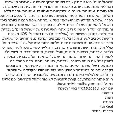
"ישראל היום" הוא גוף תקשורת שנוסד מתוך האמונה שהציבור הישראלי
ראוי לעיתונות טובה יותר, מאוזנת יותר ומדויקת יותר. עיתונות שמדברת
ולא צועקת. עיתונות אמינה, אובייקטיבית ועניינית. עיתונות אחרת וללא
תשלום. המהדורה המודפסת הראשונה פורסמה ב-30 ביולי 2007, וב-2010
הפך "ישראל היום" לעיתון הישראלי בעל שיעור החשיפה הגבוה ביותר בימי
חול. מו"ל העיתון היא ד"ר מרים אדלסון. העורך הראשי הוא עמר לחמנוביץ,
והעורך המייסד הוא עמוס רגב. אתרי האינטרנט של "ישראל היום" בעברית
ובאנגלית, כמו כן היישומונים (אפליקציות) לאנדרואיד ול-iOS, מציגים
חדשות מסביב לשעון, תוכן בלעדי, מבזקים ועדכונים, ניתוחים ופרשנויות,
וידיאו, פודקאסטים ושידורים חיים. פלטפורמות הדיגיטל של "ישראל היום"
כוללות ערוצי חדשות ודעות, תרבות ובידור, לייף סטייל, טכנולוגיה, ספורט,
כלכלה וצרכנות, בריאות, חיילים, אוכל, יהדות, תיירות ורכב. ב-2021 עלו
לאוויר האתר החדש והיישומון החדש של "ישראל היום" בעברית, במטרה
לספק לגולשים חוויה מהירה, עדכנית, בטוחה ונוחה. תכני המהדורה
המודפסת של העיתון זמינים גם באתר, במהדורה יומית מקוונת, ואפשר
לקבל אותם גם בניוזלטר. מועדון ההטבות הייחודי "הקליקה של ישראל
היום" מציע לגולשי האתר הנחות ומבצעים על מוצרים ושירותים. ישראל
היום פתוח להערות, לביקורת ולהצעות לשיפור מקהל הקוראים. פנו אלינו
במייל hayom@israelhayom.co.il.
יום ראשון, 3.5.2026
ט"ז באייר תשפ"ו
חדשות
דעות
ספורט
ForReal
תרבות ובידור