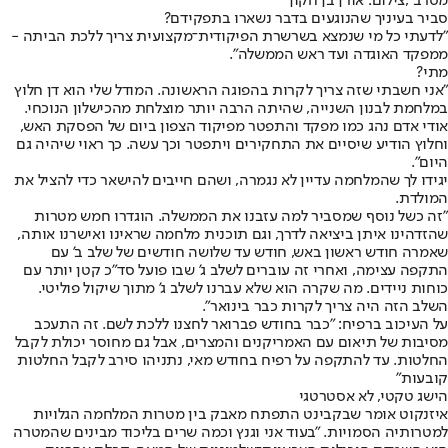
מסרב",צילום: אורן בן חקון
סביר בעיניך שהנוגעים בדבר נשארו בתפקידם?
"לדעתי כל מי שנמצא בשרשרת הפיקודית־מקצועית צריך ללכת הביתה -
ממפקד האוגדה ועד ראש הממשלה".
מתי?
"אני חשבתי שזה צריך לקרות בהפוגה הראשונה. המודל שלי הוא דן חלוץ
במלחמת לבנון השנייה, שהיתה הרבה יותר מוצלחת מהכישלון הנוכחי.
אודי אדם נהג כמו מפקד והתפטר מפיקוד הצפון ביום של הפסקת האש,
וחלוץ הודיע שיסיים את התחקירים ויתפטר וכך עשה. כך ראוי שיהיה גם
היום".
יגידו לך שהמלחמה עדיין לא נגמרה, ושהם חייבים להישאר כדי להציל את
המולדת.
"זה כשל נוסף שמסביר למה עזבנו את הממשלה. הוגדרו חמש מטרות
שהזדהינו איתן ביציאה לדרך, וגם תוכנית מלחמה שראינו ואישרנו אותה,
שאמרה חודש ראשון באש, חודש עד שלושה חודשים של שלב ב' עם
התקפה עצימה, ואחרי זה עוברים לשלב ג' שבו פועל סד"כ קטן יותר עם
כוחות ניידים. מה שקרה הוא שלא עברנו לשלב ג' מתוך שיקול פוליטי.
השלב הזה היה צריך לקרות כבר בינואר".
על העיכוב ברפיח: "כבר בחודש פברואר לחצנו ללכת לשם. זה התעכב
מסיבות של תיאום עם האמריקנים והמצרים, אבל גם מחוסר יכולת לקבל
החלטות. עד להתקפה על רפיח בחודש מאי, נתניהו סירב לקבל החלטות
קובעות"
הישג טקטי, לא אסטרטגי
איזנקוט אומר שבקבינט התפתח מאבק בין מטרות המלחמה הגלויות
למטרותיה הסמויות. "בעוד אני וגנץ וכמה שרים בליכוד מבינים שהמטרה