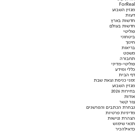
ForReal
מגזין השבוע
דעות
חדשות בארץ
חדשות בעולם
פוליטי
ביטחוני
חינוך
בריאות
משפט
תחבורה
פוליטי-מדיני
כללי ומידע
דף הבית
זמני כניסת וצאת שבת
מגזין השבוע
בחירות 2026
אודות
צור קשר
נבחרת הכתבים והפרשנים
מדיניות פרטיות
הצהרת נגישות
תנאי שימוש
כדאי
להכיר