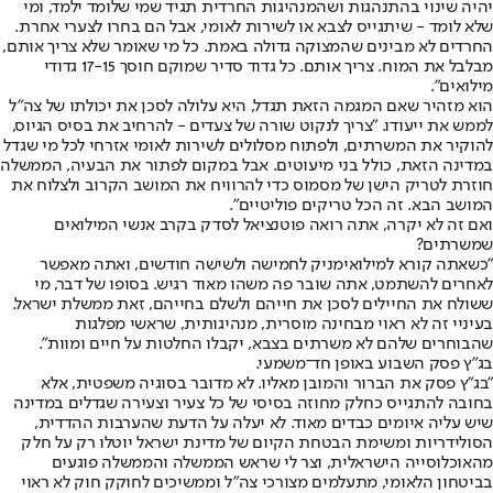
יהיה שינוי בהתנהגות ושהמנהיגות החרדית תגיד שמי שלומד ילמד, ומי
שלא לומד - שיתגייס לצבא או לשירות לאומי, אבל הם בחרו לצערי אחרת.
החרדים לא מבינים שהמצוקה גדולה באמת. כל מי שאומר שלא צריך אותם,
מבלבל את המוח. צריך אותם. כל גדוד סדיר שמוקם חוסך 17-15 גדודי
מילואים".
הוא מזהיר שאם המגמה הזאת תגדל, היא עלולה לסכן את יכולתו של צה"ל
לממש את ייעודו. "צריך לנקוט שורה של צעדים - להרחיב את בסיס הגיוס,
להוקיר את המשרתים, ולפתוח מסלולים לשירות לאומי אזרחי לכל מי שגדל
במדינה הזאת, כולל בני מיעוטים. אבל במקום לפתור את הבעיה, הממשלה
חוזרת לטריק הישן של מסמוס כדי להרוויח את המושב הקרוב ולצלוח את
המושב הבא. זה הכל טריקים פוליטיים".
ואם זה לא יקרה, אתה רואה פוטנציאל לסדק בקרב אנשי המילואים
שמשרתים?
"כשאתה קורא למילואימניק לחמישה ולשישה חודשים, ואתה מאפשר
לאחרים להשתמט, אתה שובר פה משהו מאוד רגיש. בסופו של דבר, מי
ששולח את החיילים לסכן את חייהם ולשלם בחייהם, זאת ממשלת ישראל.
בעיניי זה לא ראוי מבחינה מוסרית, מנהיגותית, שראשי מפלגות
שהבוחרים שלהם לא משרתים בצבא, יקבלו החלטות על חיים ומוות".
בג"ץ פסק השבוע באופן חד־משמעי.
"בג״ץ פסק את הברור והמובן מאליו. לא מדובר בסוגיה משפטית, אלא
בחובה להתגייס כחלק מחוזה בסיסי של כל צעיר וצעירה שגדלים במדינה
שיש עליה איומים כבדים מאוד. לא יעלה על הדעת שהערבות ההדדית,
הסולידריות ומשימת הבטחת הקיום של מדינת ישראל יוטלו רק על חלק
מהאוכלוסייה הישראלית, וצר לי שראש הממשלה והממשלה פוגעים
בביטחון הלאומי, מתעלמים מצורכי צה"ל וממשיכים לחוקק חוק לא ראוי