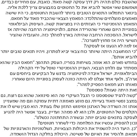
שהשבת כולם תהיה רק דרך עסקה קשה מאוד, כואבת, עם מחירים כבדים,
ושמשום שאי אפשר להביא את כל החטופים במבצעים צריך ללכת אליה.
בינואר התמלאו התנאים הטובים ביותר להשבת החטופים, כי היו שישה
מאמצים מוצלחים שהתלכדו: המאמץ הצבאי שהכביד מאוד על חמאס,
המאמץ ההומניטרי כי העזתים היו במציאות קשה, העיסוק הבינלאומי
בסוגיית היום שאחרי שהטרידה אותם, הלגיטימציה הרחבה שהיתה אז
לישראל, ההסכמה הרחבה שהיתה בארץ למהלך כזה, והעובדה שהציר
השיעי היה אז מחוץ למערכה".
אז למה לא הגענו אז לעסקה?
"כי המחשבה היתה שיותר כוח צבאי יביא לפתרון, ויהיו תנאים טובים יותר
להביא אותם".
בחודש מארס, הוא אומר, בשיחות בפריז, העסק התהפך. "חמאס הבין שהוא
מסתדר עם הלחץ הצבאי, העניין ההומניטרי טופל על ידי הקהילה
הבינלאומית, ישראל איבדה לגיטימציה בדגש על הבקיעים ביחסים עם
ארה"ב, ולאף אחד אצלנו לא היתה כוונה לעסוק בסוגיית היום שאחרי.
מאותו רגע חמאס הפסיק למהר".
זאת היתה טעות? פספסנו?
"קשה להגיד שפספסנו כי הנבל העיקרי פה הוא סינוואר, שהוא גם רוצח, גם
במצב נפשי מאוד בעייתי, גם מונע מאמונה דתית עמוקה וגם מה שמעניין
אותו זה השרדה של הארגון ומימוש החזון שלו בעתיד. הוא מבין שיש לו את
הקלפים של החטופים, ולכן הוא לא ממהר. ועדיין, בעבר אפשר היה להגיע
לעסקה בתנאים טובים יותר, ובשורה התחתונה נכשלנו".
נכון להפסיק עכשיו את המלחמה כדי לשחרר חטופים?
"כן. היעד היה להשמיד את היכולות הצבאיות, השלטוניות והארגוניות של
חמאס, ולהסיר את האיום של פשיטה. היכולת בחלקה הגדול הושמדה.