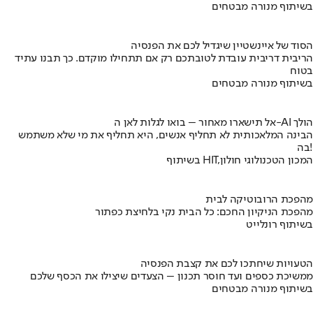
בשיתוף מנורה מבטחים
הסוד של איינשטיין שיגדיל לכם את הפנסיה
הריבית דריבית עובדת לטובתכם רק אם תתחילו מוקדם. כך תבנו עתיד
בטוח
בשיתוף מנורה מבטחים
אל תישארו מאחור – בואו לגלות לאן ה-AI הולך
הבינה המלאכותית לא תחליף אנשים, היא תחליף את מי שלא משתמש
בה!
בשיתוף HIT,המכון הטכנולוגי חולון
מהפכת הרובוטיקה לבית
מהפכת הניקיון החכם: כל הבית נקי בלחיצת כפתור
בשיתוף רונלייט
הטעויות שיחתכו לכם את קצבת הפנסיה
ממשיכת כספים ועד חוסר תכנון – הצעדים שיצילו את הכסף שלכם
בשיתוף מנורה מבטחים