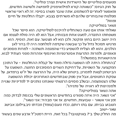
מטעמים פוליטיים של הישרדות אישית וצורך פוליטי".
על חוק הגיוס: "כשאתה קורא למילואימניק לחמישה ולשישה חודשים,
ומאפשר לאחרים להשתמט, אתה שובר משהו בסיסי. זה לא ראוי שראשי
מפלגות שהבוחרים שלהם לא משרתים בצבא, יקבלו החלטות על חיים
ומוות"
נשאר בפוליטיקה
שאלתי אותו אם טעה כשהחליט להיכנס לפוליטיקה. הוא סיפר שכל
משפחתו התנגדה, למעט אחת מבנותיו, אבל הוא לא היה סולח לעצמו אם
היה יושב היום בחוץ ומקטר, ולכן הוא לא מצטער. עם זאת, הוסיף, הוא
מרגיש תסכול גדול על כך שבשנה שקדמה למלחמה היה לו ברור לאן
הולכים, והוא לא הצליח להשפיע כדי שהמגמה תשתנה - למרות מסמכים
ונאומים, ולמרות התרעות אסטרטגיות ואינסוף אזהרות מפני העתיד לבוא.
וההישארות בממשלה?
"בהתחלה היתה לנו השפעה גדולה מאוד על קבלת ההחלטות - על התוכן
המקצועי, על השפיות, על דחיקת השרים המסוכנים החוצה. השפענו על
הביטחון לצאת לתמרון, ביטחון שלא היה, על ההרגעה של יו"ש ברמדאן, על
עסקת החטופים, אבל אין ספק שבחודשים האחרונים יכולת ההשפעה
שלנו הצטמצמה, ובשלב מסוים הרגשתי שאנחנו נותנים יד למדיניות שגויה
ולמנהיגות לא ראויה של נתניהו".
אתה נשאר בפוליטיקה?
"אני נשאר. היה איזה ספורט בחודשים הראשונים שלי בכנסת לבדוק כמה
זמן אני אשאר - שבועות, חודשים. אז אני מבהיר: אני נשאר".
השבוע בביתו, עם בתו רותם, נכדו נועם (עומד) ונכדתו ניב,צילום: אבישג
שאר-ישוב
מה החלק שלך ב־7 באוקטובר? בכל זאת, היית רמטכ"ל ארבע שנים בעשור