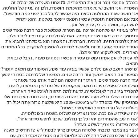
בצה"ל, אם אני זוכר נכון את התיאוריה, 70 אחוז השמדה של יכולת זה
השמדה. אני חושב ש־70 אחוז מהיכולת הושמדו, ולכן זה עניין של החלטה.
אני חושב שאת ההחלטה הזאת היה אפשר לקבל כבר לפני כמה חודשים".
אבל אם המלחמה תופסק עכשיו חמאס יישאר בשלטון, והוא יתחיל
להשתקם, ומשם זה רק עניין של זמן.
"ולכן בעיניי יש מלחמה ארוכה עם הטרור, שנמשכת כבר הרבה מאוד שנים
ותימשך הרבה מאוד שנים קדימה. זאת לא מלחמה קונבנציונלית רגילה,
זאת מלחמה דתית, לאומית, חברתית, והניצחון הוא ביכולתנו להביא את
הטרור לחוסר אפקטיביות ולאפשר למדינה להמשיך להתקדם בכל הממדים
האחרים, ולא לשקוע יחד איתם".
לא ענית לי. אם אנחנו עושים עסקה עכשיו ונסוגים מעזה, נקבל שוב את
חמאס.
"מישהו חושב שאם נילחם עכשיו בעזה עוד שנה, הסיפור עם חמאס ייגמר?
הסיפור עם חמאס יימשך עוד הרבה שנים. הסיפור של לחימה בטרור יימשך
עוד הרבה מאוד שנים. האתגר והחוכמה הם לנצח אותו בכך שאנחנו
מצליחים להפעיל מערכת מאוד אפקטיבית של מודיעין ומבצעים, לדעת
להפריד בין טרור לאוכלוסייה, לדעת לתת תקווה לאוכלוסייה האחרת.
עובדתית הצלחנו לא מעט שנים ביהודה ושומרון, וההבחנה האכזרית שלי
מהניסיון שלי כמפקד יו"ש ב־2005-2003 היא שלנצח טרור אתה יכול רק
בשליטה של גורם מחויב ואפקטיבי בשטח".
יהיו שיגידו שאם ככה, אנחנו צריכים לשלוט בשטח ובאוכלוסייה.
"אני חושב שהמחירים יהיו כל כך גדולים, שנכון לחפש סידור אחר".
איזה סידור? מי צריך לשלוט בעזה?
"כבר בנובמבר כתבתי שלטווח הביניים צריך לבנות ל־12-6 חודשים מענה
ראשוני של מבנה של הקהילה הבינלאומית עם מטרייה אמריקנית, עם