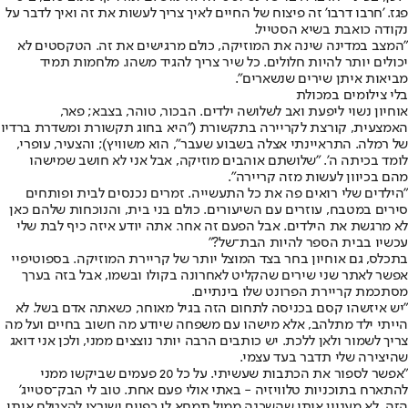
פגז. 'חרבו דרבו' זה פיצוח של החיים לאיך צריך לעשות את זה ואיך לדבר על
נקודה כואבת בשיא הסטייל.
"המצב במדינה שינה את המוזיקה, כולם מרגישים את זה. הטקסטים לא
יכולים יותר להיות חלולים. כל שיר צריך להגיד משהו. מלחמות תמיד
מביאות איתן שירים שנשארים".
בלי צילומים במכולת
אוחיון נשוי ליפעת ואב לשלושה ילדים. הבכור, טוהר, בצבא; פאר,
האמצעית, קורצת לקריירה בתקשורת ("היא בחוג תקשורת ומשדרת ברדיו
של רמלה. התראיינתי אצלה בשבוע שעבר", הוא משוויץ); והצעיר, עופרי,
לומד בכיתה ה'. "שלושתם אוהבים מוזיקה, אבל אני לא חושב שמישהו
מהם בכיוון לעשות מזה קריירה".
"הילדים שלי רואים פה את כל התעשייה. זמרים נכנסים לבית ופותחים
סירים במטבח, עוזרים עם השיעורים. כולם בני בית, והנוכחות שלהם כאן
לא מרגשת את הילדים. אבל הפעם זה אחר. אתה יודע איזה כיף לבת שלי
עכשיו בבית הספר להיות הבת־של?"
בתכלס, גם אוחיון בחר בצד המוצל יותר של קריירת המוזיקה. בספוטיפיי
אפשר לאתר שני שירים שהקליט לאחרונה בקולו ובשמו, אבל בזה בערך
מסתכמת קריירת הפרונט שלו בינתיים.
"יש איזשהו קסם בכניסה לתחום הזה בגיל מאוחר, כשאתה אדם בשל. לא
הייתי ילד מתלהב, אלא מישהו עם משפחה שיודע מה חשוב בחיים ועל מה
צריך לשמור ולאן ללכת. יש כותבים הרבה יותר נוצצים ממני, ולכן אני דואג
שהיצירה שלי תדבר בעד עצמי.
"אפשר לספור את הכתבות שעשיתי. על כל 20 פעמים שביקשו ממני
להתארח בתוכניות טלוויזיה - באתי אולי פעם אחת. טוב לי הבק־סטייג'
הזה. לא מעניין אותי שהשכנה ממול תמחא לי כפיים ושירצו להצטלם איתי