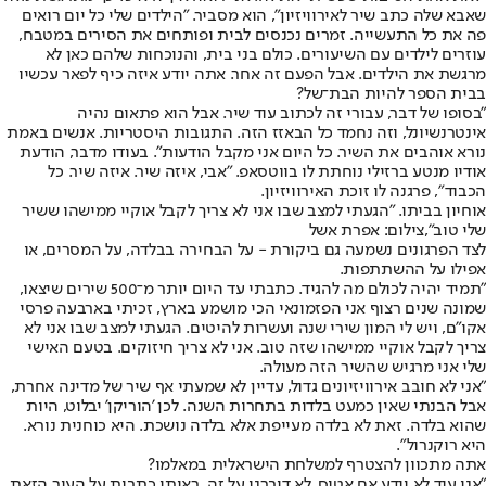
שאבא שלה כתב שיר לאירוויזיון", הוא מסביר. "הילדים שלי כל יום רואים
פה את כל התעשייה. זמרים נכנסים לבית ופותחים את הסירים במטבח,
עוזרים לילדים עם השיעורים. כולם בני בית, והנוכחות שלהם כאן לא
מרגשת את הילדים. אבל הפעם זה אחר. אתה יודע איזה כיף לפאר עכשיו
בבית הספר להיות הבת־של?
"בסופו של דבר, עבורי זה לכתוב עוד שיר. אבל הוא פתאום נהיה
אינטרנשיונל, וזה נחמד כל הבאזז הזה. התגובות היסטריות. אנשים באמת
נורא אוהבים את השיר. כל היום אני מקבל הודעות". בעודו מדבר, הודעת
אודיו מנטע ברזילי נוחתת לו בווטסאפ. "אבי, איזה שיר. איזה שיר. כל
הכבוד", פרגנה לו זוכת האירוויזיון.
אוחיון בביתו. "הגעתי למצב שבו אני לא צריך לקבל אוקיי ממישהו ששיר
שלי טוב",צילום: אפרת אשל
לצד הפרגונים נשמעה גם ביקורת - על הבחירה בבלדה, על המסרים, או
אפילו על ההשתתפות.
"תמיד יהיה לכולם מה להגיד. כתבתי עד היום יותר מ־500 שירים שיצאו,
שמונה שנים רצוף אני הפזמונאי הכי מושמע בארץ, זכיתי בארבעה פרסי
אקו"ם, ויש לי המון שירי שנה ועשרות להיטים. הגעתי למצב שבו אני לא
צריך לקבל אוקיי ממישהו שזה טוב. אני לא צריך חיזוקים. בטעם האישי
שלי אני מרגיש שהשיר הזה מעולה.
"אני לא חובב אירוויזיונים גדול, עדיין לא שמעתי אף שיר של מדינה אחרת,
אבל הבנתי שאין כמעט בלדות בתחרות השנה. לכן 'הוריקן' יבלוט, היות
שהוא בלדה. זאת לא בלדה מעייפת אלא בלדה נושכת. היא כוחנית נורא.
היא רוקנרול".
אתה מתכוון להצטרף למשלחת הישראלית במאלמו?
"אני עוד לא יודע אם אטוס. לא דיברנו על זה. ראיתי כתבות על העיר הזאת,