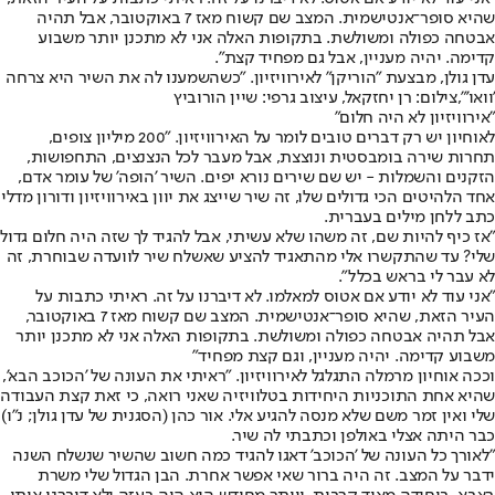
שהיא סופר־אנטישמית. המצב שם קשוח מאז 7 באוקטובר, אבל תהיה
אבטחה כפולה ומשולשת. בתקופות האלה אני לא מתכנן יותר משבוע
קדימה. יהיה מעניין, אבל גם מפחיד קצת".
עדן גולן, מבצעת "הוריקן" לאירוויזיון. "כשהשמענו לה את השיר היא צרחה
'וואו'",צילום: רן יחזקאל, עיצוב גרפי: שיין הורוביץ
"אירוויזיון לא היה חלום"
לאוחיון יש רק דברים טובים לומר על האירוויזיון. "200 מיליון צופים,
תחרות שירה בומבסטית ונוצצת, אבל מעבר לכל הנצנצים, התחפושות,
הזקנים והשמלות - יש שם שירים נורא יפים. השיר 'הופה' של עומר אדם,
אחד הלהיטים הכי גדולים שלו, זה שיר שייצג את יוון באירוויזיון ודורון מדלי
כתב ללחן מילים בעברית.
"אז כיף להיות שם, זה משהו שלא עשיתי, אבל להגיד לך שזה היה חלום גדול
שלי? עד שהתקשרו אלי מהתאגיד להציע שאשלח שיר לוועדה שבוחרת, זה
לא עבר לי בראש בכלל".
"אני עוד לא יודע אם אטוס למאלמו. לא דיברנו על זה. ראיתי כתבות על
העיר הזאת, שהיא סופר־אנטישמית. המצב שם קשוח מאז 7 באוקטובר,
אבל תהיה אבטחה כפולה ומשולשת. בתקופות האלה אני לא מתכנן יותר
משבוע קדימה. יהיה מעניין, וגם קצת מפחיד"
וככה אוחיון מרמלה התגלגל לאירוויזיון. "ראיתי את העונה של 'הכוכב הבא',
שהיא אחת התוכניות היחידות בטלוויזיה שאני רואה, כי זאת קצת העבודה
שלי ואין זמר משם שלא מנסה להגיע אלי. אור כהן (הסגנית של עדן גולן; נ"ו)
כבר היתה אצלי באולפן וכתבתי לה שיר.
"לאורך כל העונה של 'הכוכב' דאגו להגיד כמה חשוב שהשיר שנשלח השנה
ידבר על המצב. זה היה ברור שאי אפשר אחרת. הבן הגדול שלי משרת