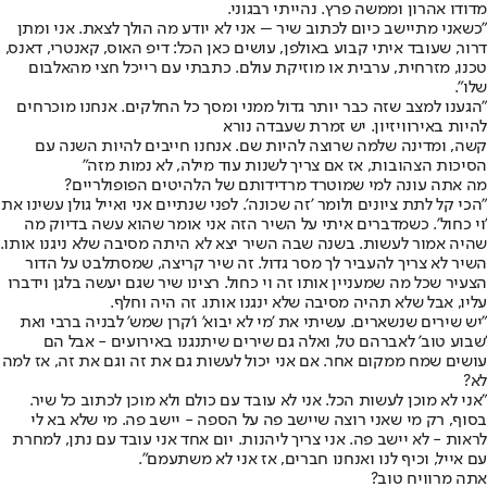
מדודו אהרון וממשה פרץ. נהייתי רבגוני.
"כשאני מתיישב כיום לכתוב שיר – אני לא יודע מה הולך לצאת. אני ומתן
דרור, שעובד איתי קבוע באולפן, עושים כאן הכל: דיפ האוס, קאנטרי, דאנס,
טכנו, מזרחית, ערבית או מוזיקת עולם. כתבתי עם רייכל חצי מהאלבום
שלו".
"הגענו למצב שזה כבר יותר גדול ממני ומסך כל החלקים. אנחנו מוכרחים
להיות באירוויזיון. יש זמרת שעבדה נורא
קשה, ומדינה שלמה שרוצה להיות שם. אנחנו חייבים להיות השנה עם
הסיכות הצהובות, אז אם צריך לשנות עוד מילה, לא נמות מזה"
מה אתה עונה למי שמוטרד מרדידותם של הלהיטים הפופולריים?
"הכי קל לתת ציונים ולומר 'זה שכונה'. לפני שנתיים אני ואייל גולן עשינו את
'וי כחול'. כשמדברים איתי על השיר הזה אני אומר שהוא עשה בדיוק מה
שהיה אמור לעשות. בשנה שבה השיר יצא לא היתה מסיבה שלא ניגנו אותו.
השיר לא צריך להעביר לך מסר גדול. זה שיר קריצה, שמסתלבט על הדור
הצעיר שכל מה שמעניין אותו זה וי כחול. רצינו שיר שגם יעשה בלגן וידברו
עליו, אבל שלא תהיה מסיבה שלא ינגנו אותו. זה היה וחלף.
"יש שירים שנשארים. עשיתי את 'מי לא יבוא' ו'קרן שמש' לבניה ברבי ואת
'שבוע טוב' לאברהם טל, ואלה גם שירים שיתנגנו באירועים - אבל הם
עושים שמח ממקום אחר. אם אני יכול לעשות גם את זה וגם את זה, אז למה
לא?
"אני לא מוכן לעשות הכל. אני לא עובד עם כולם ולא מוכן לכתוב כל שיר.
בסוף, רק מי שאני רוצה שיישב פה על הספה - יישב פה. מי שלא בא לי
לראות - לא יישב פה. אני צריך ליהנות. יום אחד אני עובד עם נתן, למחרת
עם אייל, וכיף לנו ואנחנו חברים, אז אני לא משתעמם".
אתה מרוויח טוב?