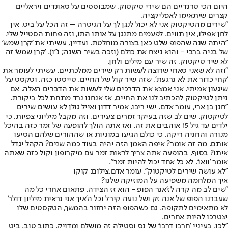
היום הכי טרנדיים הם שירי טיקטוק, שמבוססים על סאונדים ויראליים
קצרים שיתאימו לאפליקציה.
"שירים מהטיקטוק אני לא יכול לנגן לך על הגיטרה – זה הכל על ביט, אין
לחן אפילו, אין תווים. לפעמים מתנגן על אותו התו, וזה פחות הסטייל שלי.
"היתה שנה שהפופ שלט כאן בצורה מוחלטת. ועדיין, עשיתי את 'קרן שמש'
של בניה ברבי - והוא ניצח את כולם (וזכה בשיר השנה; נ"ו). 'קרן שמש' זה
לא שיר טיקטוק, זה שיר עם מילים ולחן.
"וזה לא שאני סאחי שרוצה לעשות רק שירים ממלכתיים. עשיתי לעומר את
'קחי כדור את לא נרגעת', שזה שיר קול של החיים. טייסטו כזה, וטקסט על
שיגעון אמיתי. אני אמצא את הדרכים שלי לעשות את הדברים האלה. אם
ניתן לטיקטוק להכתיב לנו את החיים, אז אנחנו נרד מתחת לכל ביקורת.
"חנן בן ארי, עומר אדם, ישי ריבו, אמיר דדון ואייל גולן לא עושים שירים
לטיקטוק. שים לב שזה בעיקר זמרים צעירים, וזה מקבל מיליוני צפיות, כי
ילדים עד גיל 15 אוהבים את זה. ואז אתה הולך להופעה של זמר כזה בהיכל
מנורה והחניה ריקה, כי כולם הגיעו במוניות או שההורים שלהם הסיעו
אותם. מה זה אומר? איפה האמן הזה יהיה בעוד כמה שנים? הקהל יגדל
איתו? בסוף, בהופעה אתה צריך לראות זמר עם מיקרופון וקול כזה שאתה
אומר 'וואו'. לא כל אחד יכול להיות זמר".
"לא עושה שירים לטיקטוק". עומר אדם,צילום: קוקו
איך המלחמה משפיעה על המוזיקה שלנו?
"שים לב מה קרה לז'אנר הפופ - הוא זז הצידה. פתאום אחרי כל מה
שעברנו הפופ של אנה זק ושל נועה קירל וכל ה'איך אני נראית מיליון דולר'
לא מתאימים לתקופה. גם כשהפופ הזה יחזור בהמשך, הטקסטים שלו
יצטרכו להיות אחרים.
"לכן, בעיניי 'חרבו דרבו' של נס וסטילה זה מושלם ומדויק. כתוב טוב, ביט