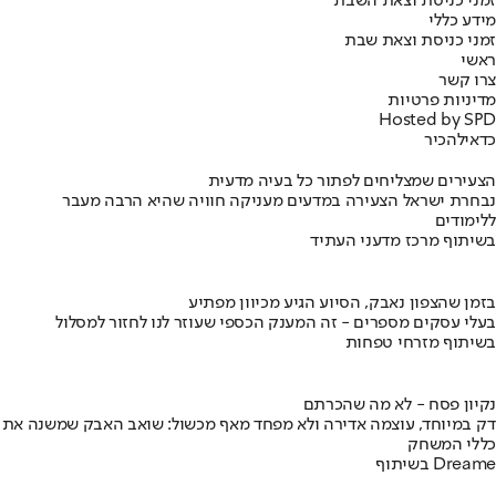
זמני כניסת וצאת השבת
מידע כללי
זמני כניסת וצאת שבת
ראשי
צרו קשר
מדיניות פרטיות
Hosted by SPD
כדאי
להכיר
הצעירים שמצליחים לפתור כל בעיה מדעית
נבחרת ישראל הצעירה במדעים מעניקה חוויה שהיא הרבה מעבר
ללימודים
בשיתוף מרכז מדעני העתיד
בזמן שהצפון נאבק, הסיוע הגיע מכיוון מפתיע
בעלי עסקים מספרים - זה המענק הכספי שעוזר לנו לחזור למסלול
בשיתוף מזרחי טפחות
נקיון פסח - לא מה שהכרתם
דק במיוחד, עוצמה אדירה ולא מפחד מאף מכשול: שואב האבק שמשנה את
כללי המשחק
בשיתוף Dreame