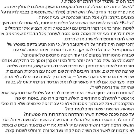
דבר תמים שתגיד יכול להתפרש כפוליטי.
"למשל, היתה לנו המילה 'פרחים' בטקסט הראשון, ונאלצנו להחליף אותה.
אחי, פרחים זה קודים שלנו הישראלים (מילה שמשתמשים בצבא לדיווח על
פצועים בקרב; נ"ו), אבל הבנו שכנראה יש בעיה איתה.
"ה־EBU לא רצו לשים את האצבע על מילים מסוימות, לא אמרו לנו מה ואיך
לשנות. אחר כך אני וקרן דיברנו עם יואב צפיר, והוא הצביע אילו מהמילים
יכולות להיות בעייתיות ואמר: בואו ננסה לשחרר מכל הדברים שמרמזים או
שיש להם קונוטציה למשהו. אז שחררנו.
"הכי קשה היה לוותר על ה'אוקטובר ריין', כי הוא הגיע בדיוק בשפיץ של
הפזמון. אבל התרגלתי להוריקן, כי זה די מעביר אותו המסר. 'אני עוד
שבורה מהטורנדו' במקום 'אני עוד רטובה מהגשם של אוקטובר'.
"הגענו למצב שזה כבר היה יותר גדול ממני ומקרן ומסך כל החלקים. אנחנו
מוכרחים להיות באירוויזיון. יש זמרת שעבדה נורא קשה, ומדינה שלמה
שרוצה להיות שם. אנחנו חייבים להיות שם השנה עם הסיכות הצהובות,
שיראו אותנו מייצגים את ישראל – אז אם צריך לשנות עוד מילה, לא נמות
מזה. מצד שני, אם לא היו מאשרים לנו את הגרסה הנוכחית אני לא בטוח
שהיתה עוד גרסה לשיר".
"הכנסנו תקווה בסוף השיר. היינו צריכים לדבר על שלום? אני מוזיקאי, אחי.
אי אפשר להתעלם מהחודשים האלה. דברים קרו פה. באמת יש פה
התקרבנות, אבל לא מתוך מסכנות אלא כי עברנו פה פיצוצים שלא קרו מאז
השואה. הרגשתי שאני חייב לגעת בזה"
עד כמה סכנת פסילת השיר וההדחה מהתחרות היו ממשיות?
"בהתחלה התאגיד נעמד על הרגליים והודיע 'זה השיר ולא נשנה אותו'. ואז
הנשיא הרצוג דיבר והשיר נהיה עניין לאומי. אחרי שבתאגיד הבינו שבאמת
לא מתכוונים לאשר את השיר, הם לקחו צעד אחורה והוחלט לשנות קצת.