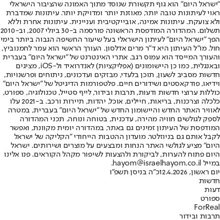
"ישראל היום" הוא גוף תקשורת שנוסד מתוך האמונה שהציבור הישראלי
ראוי לעיתונות טובה יותר, מאוזנת יותר ומדויקת יותר. עיתונות שמדברת
ולא צועקת. עיתונות אמינה, אובייקטיבית ועניינית. עיתונות אחרת וללא
תשלום. המהדורה המודפסת הראשונה פורסמה ב-30 ביולי 2007, וב-2010
הפך "ישראל היום" לעיתון הישראלי בעל שיעור החשיפה הגבוה ביותר בימי
חול. מו"ל העיתון היא ד"ר מרים אדלסון. העורך הראשי הוא עמר לחמנוביץ,
והעורך המייסד הוא עמוס רגב. אתרי האינטרנט של "ישראל היום" בעברית
ובאנגלית, כמו כן היישומונים (אפליקציות) לאנדרואיד ול-iOS, מציגים
חדשות מסביב לשעון, תוכן בלעדי, מבזקים ועדכונים, ניתוחים ופרשנויות,
וידיאו, פודקאסטים ושידורים חיים. פלטפורמות הדיגיטל של "ישראל היום"
כוללות ערוצי חדשות ודעות, תרבות ובידור, לייף סטייל, טכנולוגיה, ספורט,
כלכלה וצרכנות, בריאות, חיילים, אוכל, יהדות, תיירות ורכב. ב-2021 עלו
לאוויר האתר החדש והיישומון החדש של "ישראל היום" בעברית, במטרה
לספק לגולשים חוויה מהירה, עדכנית, בטוחה ונוחה. תכני המהדורה
המודפסת של העיתון זמינים גם באתר, במהדורה יומית מקוונת, ואפשר
לקבל אותם גם בניוזלטר. מועדון ההטבות הייחודי "הקליקה של ישראל
היום" מציע לגולשי האתר הנחות ומבצעים על מוצרים ושירותים. ישראל
היום פתוח להערות, לביקורת ולהצעות לשיפור מקהל הקוראים. פנו אלינו
במייל hayom@israelhayom.co.il.
יום ראשון, 12.4.2026
כ"ה בניסן תשפ"ו
חדשות
דעות
ספורט
ForReal
תרבות ובידור