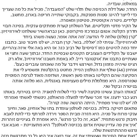
במאלמו, שבדיה.
החדר, שעל דלת הכניסה שלו תלוי שלט "המעבדה", מכיל את כל מה שצריך
כדי לייצר להיט: ספות מפנקות, בקבוקי שתייה חריפה בארון, מחשב,
קלידים, גיטרה אקוסטית, פטיפון ומאפרה.
על הקיר מדפי תקליטים, ועל השולחן קערת ממתקים ענקית. בפינה חבוי
חדרון הקלטה אטום ובמרכזו מיקרופון. כאן נברא
השיר ששלחנו לאירוויזיון
.
"קרן (פלס) שלחה לי הודעה: 'מה אתה אומר, נעשה משהו ביחד
לאירוויזיון?'. עניתי לה 'יאללה, בואי'. קרן חברה, יש לנו חיבור טוב. כתבנו
יחד כמה להיטים כמו 'רסיסים' של רביב כנר. אז היא באה אלי איזה צהריים,
ישבנו על הקלידים העצובים הקטנים שבפינת החדר, ובתוך שעה וחצי או
שעתיים כתבנו את 'אוקטובר ריין'. לא באמת חשבנו 'אירוויזיון', אלא רק
רצינו שיהיה פזמון גדול, ושירגש וידבר על מה שאנחנו עוברים כעם".
אוחיון (46) שולף את הטלפון הנייד, מחטט בהקלטות ומשמיע לי את
הסקיצה שהם הקליטו באותו סשן ראשוני, ושדומה מאוד לגרסה הסופית
שפורסמה. היא ממלמלת מילים מעצימות באנגלית, הוא מלווה אותה
בגיטרה ובקול שני.
"באותו הערב עשינו סקיצה לשיר כדי לשלוח לתאגיד. היינו בטירוף. באותו
רגע כבר ידענו. אני זוכר שעליתי למעלה מהאולפן, ניגשתי לאשתי ואמרתי
לה 'יש לנו שיר מפחיד'. היתה הרגשה שזה קורה".
פתאום דפיקה בדלת. בכניסה לאולפן עומדת בתו של אוחיון, פאר, וחיוך
ענקי מרוח על פניה. היא חזרה מבית הספר וירדה למרתף כדי לתת לאבא
חיבוק נרגש מתמיד. "אבא, זה כל כך מרגש", היא אומרת לו בעיניים זוהרות.
"איך אין פה עדיין שטיח אדום בכניסה לאולפן?" היא מתעניינת - ואבא אבי
נרגש מההתרגשות שלה.
"זאת אחת הסיבות שעשיתי את זה. אני רואה איך היא כל כך מתרגשת מזה