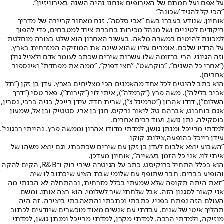
על אפם ועל חמתם של האירופים אנחנו נהיה השנה באירוויזיון".
"הכי קל להגיד 'שכונה'"
אוחיון, שנודע בעברו בשם "אבי סלסה", זנח מאחור קריירה של מדריך
ריקודים לטיניים ושל מנהל מכירות בחברת ציוד למטבחים, כדי להפוך
למכונת להיטים במשרה מלאה. בעשור האחרון הוא שלט בצורה מוחלטת
על הרדיו שלכם. אומרים עליו שהוא שינה את המוזיקה המזרחית בארץ.
וזה הגיוני, הרי ברזומה שלו עשרות שירים שכתב לעומר אדם ולאייל גולן
("אחרי כל השנים", "בוקרשט", "חצי דפוק", "ממה את מפחדת" ואינספור
אחרים).
הוא כתב להיטים לכל אחד מהאמנים הכי מצליחים בארץ. עדן בן זקן ("תל
אביב בלילה"), משה פרץ ("קרמלה"), איתי לוי ("קירות"), פאר טסי ("דרך
השלום"), דודו אהרון ("טרמינל 3"), שרית חדד, עידן רייכל, בניה ברבי, נסרין,
אגם בוחבוט, אברהם טל, ליאור נרקיס, חנן בן ארי, סטטיק ובן אל, שמעון
בוסקילה, נתן גושן, ועוד רבים אחרים.
למדתי מרייכל ומנתן גושן, למדתי מדודו אהרון וממשה פרץ. נהייתי רבגוני".
עידן רייכל בהופעה,צילום: קוקו
"השבוע יוצא אלבום לעדן בן זקן עם שירים שכתבתי, וגם יוצא משהו של
איתי לוי. אני כל הזמן בעשייה", אוחיון מעדכן.
הוא בכלל התחיל כרוקיסט, כתב על הגיטרה שירי רוק ו־R&B, הקים להקה
והופיע בברים. חבר שתופף עם שלומי שבת הציע שיכתוב לו שיר.
"זאת היתה תקופה שלא שמעתי בכלל מזרחית, ובהתחלה לא הבנתי מה
אני קשור לסגנון הזה. אבל שלחתי שיר לשלומי, הוא רצה אותו, ומשם
העולם הזה נפתח בפניי. כתבתי וכתבתי והתאהבתי ביצירה. זה היה
תהליך איטי של שנים. עבדתי עם אנשים מאוד מוכשרים שיודעים לכתוב
מוזיקה, ולמדתי הרבה. למדתי מקרן, למדתי מרייכל ומנתן גושן, למדתי