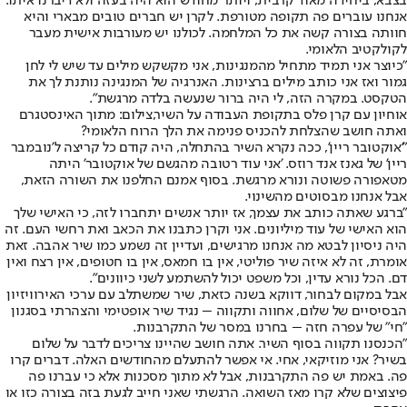
בצבא, ביחידה מאוד קרבית, ויותר מחודש הוא היה בעזה ולא דיברנו איתו.
אנחנו עוברים פה תקופה מטורפת. לקרן יש חברים טובים מבארי והיא
חוותה בצורה קשה את כל המלחמה. לכולנו יש מעורבות אישית מעבר
לקולקטיב הלאומי.
"כיוצר אני תמיד מתחיל מהמנגינות, אני מקשקש מילים עד שיש לי לחן
גמור ואז אני כותב מילים ברצינות. האנרגיה של המנגינה נותנת לך את
הטקסט. במקרה הזה, לי היה ברור שנעשה בלדה מרגשת".
אוחיון עם קרן פלס בתקופת העבודה על השיר,צילום: מתוך האינסטגרם
ואתה חושב שהצלחת להכניס פנימה את הלך הרוח הלאומי?
"'אוקטובר ריין', ככה נקרא השיר בהתחלה, היה קודם כל קריצה ל'נובמבר
ריין' של גאנז אנד רוזס. 'אני עוד רטובה מהגשם של אוקטובר' היתה
מטאפורה פשוטה ונורא מרגשת. בסוף אמנם החלפנו את השורה הזאת,
אבל אנחנו מבסוטים מהשינוי.
"ברגע שאתה כותב את עצמך, אז יותר אנשים יתחברו לזה, כי האישי שלך
הוא האישי של עוד מיליונים. אני וקרן כתבנו את הכאב ואת רחשי העם. זה
היה ניסיון לבטא מה אנחנו מרגישים, ועדיין זה נשמע כמו שיר אהבה. זאת
אומרת, זה לא איזה שיר פוליטי, אין בו חמאס, אין בו חטופים, אין רצח ואין
דם. הכל נורא עדין, וכל משפט יכול להשתמע לשני כיוונים".
אבל במקום לבחור, דווקא בשנה כזאת, שיר שמשתלב עם ערכי האירוויזיון
הבסיסיים של שלום, אחווה ותקווה – נגיד שיר אופטימי והצהרתי בסגנון
"חי" של עפרה חזה – בחרנו במסר של התקרבנות.
"הכנסנו תקווה בסוף השיר. אתה חושב שהיינו צריכים לדבר על שלום
בשיר? אני מוזיקאי, אחי. אי אפשר להתעלם מהחודשים האלה. דברים קרו
פה. באמת יש פה התקרבנות, אבל לא מתוך מסכנות אלא כי עברנו פה
פיצוצים שלא קרו מאז השואה. הרגשתי שאני חייב לגעת בזה בצורה כזו או