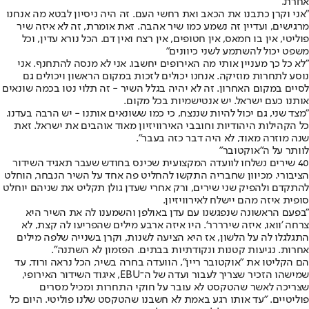
אחרת.
"אני וקרן כתבנו את הכאב ואת רחשי העם. זה היה ניסיון לבטא מה אנחנו
מרגישים, ועדיין זה נשמע כמו שיר אהבה. זאת אומרת, זה לא איזה שיר
פוליטי, אין בו חמאס, אין חטופים, אין רצח ואין דם. הכל נורא עדין, וכל
משפט יכול להשתמע לשני כיוונים"
"לא כל כך מעניין אותי מה האירופים יחשבו. אני לא מנסה להתחנף. אני
נוסע לתחרות מוזיקה. אנחנו יכולים לזכות במקום הראשון ויכולים גם
לסיים במקום האחרון. זה לא יהיה בגלל השיר - זה תלוי נטו בכמה שונאים
אותנו כעם ישראל. יש אנטישמיות בכל מקום.
"מצד שני, גם יכול להיות שננצח, כי כמו ששונאים אותנו - יש הרבה בעדנו.
כל הקהילות היהודיות וחובבי האירוויזיון מאוד אוהבים את ישראל. זאת
שנה מוזרה מאוד, לא היה דבר כזה בעבר".
לוותר על ה"אוקטובר"
40 שירים נשלחו לוועדה המקצועית שכינס בחודש שעבר תאגיד השידור
הציבורי. מכיוון שחבריה התקשו להחליט פה אחד על השיר הנבחר, הוחלט
להתקדם ולהפיק שני שירים, ורק אחרי שעדן גולן תקליט את שניהם יוחלט
סופית איזה מהם יישלח לאירוויזיון.
"בפעם הראשונה שנפגשנו עם עדן באולפן והשמענו לה את השיר היא
צרחה 'וואו, איזה שירררר'. היו איזה ארבע מילים שהפריעו לה קצת, לא
התגלגלו לה על הלשון, אז היא הציעה לשנות, וקרן בשנייה שלפה מילים
אחרות. נגיעות קטנות ונקודתיות בבתים. הפזמון לא השתנה".
הם הקליטו את "אוקטובר ריין", הוועדה בחרה בשיר, הכל נראה ורוד, עד
שמישהו הזכיר שצריך לעבור ועדה של ה־EBU, איגוד השידור האירופי,
שצריכה לאשר שהטקסט לא עובר על חוקי התחרות ומכיל מסרים
פוליטיים. "עד אותו רגע באמת לא חשבנו שהטקסט שלנו פוליטי. היום כל