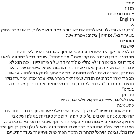
אוכל
מגזין
אנחנו מגייסים
English
X
"ברגע ששיר שלי יוצא לרדיו אני לא בודק כמה הוא מצליח, כי אני כבר עסוק
בשיר הבא". אוחיון| צילום: אפרת אשל
מוספים
שישבת
נקלע להוריקן: מה מפחיד את אבי אוחיון, מכותבי השיר לאירוויזיון
מהרגע שהבין שכתב עם קרן פלס "שיר מפחיד", שנולד בכלל כמחווה לגאנז
אנד רוזס, אבי אוחיון לא נחלץ מה"הוריקן" של האירוויזיון • מה הוא לא
עבר: התכתשויות בין איגודי שידור, התערבות נשיא, שינויים של הרגע
האחרון, והבנה שגם בלדה תמימה יכולה להפוך למוקש פוליטי • עכשיו
מסביר יצרן הלהיטים הגדול, שאין זמר בארץ שלא עבר אצלו, איך עדן גולן
תנצח בתחרות: "זה יכול לקרות, כי כמו ששונאים אותנו - כך יש הרבה
בעדנו"
ניר וולף
14/3/2024, 09:29
,עודכן
14/3/2024, 09:33
0
השמעה
ביום שאחרי
חשיפת "הוריקן"
, השיר הישראלי לאירוויזיון שכתב ביחד עם
קרן פלס, אנחנו יושבים על כוס קפה וקופסת סיגריות באולפן של אבי
אוחיון, שממוקם - כמה נוח - בקומת המרתף שבביתו הפרטי ברמלה. כל
המי ומי של עולם המוזיקה כבר ישבו בחדר הזה, מאייל גולן ועדן בן זקן ועד
עדן גולן, נציגת ישראל לתחרות הזמר האירופית שתיערך בעוד חודשיים