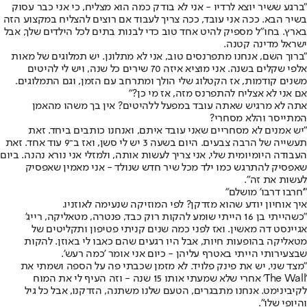
"ברגע ששיר יוצא לרדיו - אני לא בודק כמה הוא מצליח, כי אני כבר עסוק
בשיר הבא. ככה אני עובד, ככה צריך לעבוד אם רוצים להצליח במקצוע הזה
בארץ. בחו"ל מספיק להיט אחד טוב כדי לבנות בתים לכל הילדים שלך, אבל
ישראל מדינה קטנה.
"ברוך השם, אנחנו מתפרנסים טוב, אני לא מתלונן. יש תמלוגים של מאות
אלפי שקלים בשנה. אני מוציא איזה 70 שירים כל שנה, ויש לי להיטים
משנים קודמות, אז הקטלוג שלי הולך ומתרחב עם הזמן, וגם התמלוגים.
אם אני לא אצליח להתפרנס מזה, אז מי כן?"
אתה לא מרגיש שאתה עובד במפעל ללהיטים? אין בך משהו מהאמן
המתייסר והלא מסחרי?
"יש אמנים לא מסחריים שאני עובד איתם, ואנחנו כותבים ביחד. זאת
תעשייה של הרבה צבעים. היום בשעה 3 יש לי סשן, ואז ב־9 עוד אחד. זאת
העבודה היומיומית שלי, אני צריך לעשות אותה, ולמזלי אני נורא נהנה. ביום
שאפסיק להתרגש כמו ילד מכל שיר חדש שנולד - אני מאמין שאפסיק
לעשות את זה".
"'חרבו דרבו' מושלם"
איך אוחיון יודע שהוא מזדקן? לפי המוזיקה שנעימה לאוזניו.
"כשהייתי בן 16 הייתי שומע להקות רוק כבד, פנטרה, מטאליקה, רייג'
אגיינסט דה מאשין. ואז לפני כמה שנים קניתי פטיפון ותקליטים של
מטאליקה בהופעות חיות, אבל היו רגעים שהם כאבו לי באוזן. להקות
שבצעירותי הייתי באטרף עליהן - כיום אני אומר 'כמה רעש'.
"מצד שני, יש את פינק פלויד. לא מזמן שכבתי פה על הספה ושמתי את
'The Wall' אחרי שלא שמעתי אותו 15 שנה - וזה העיף לי את המוח
לקיבינימט. אנחנו מתבגרים, הטעם שלנו משתנה, הזדקנו, אבל כל גיל
והיופי שלו".