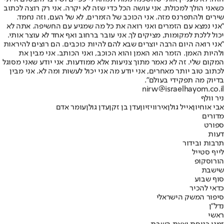
כשאני הולך למכולת. אני עושה הכל כדי שזה לא יקרה. אני רק רוצה לכתוב
שירים ולהתפרנס מזה. אני הכוכב של הזמרים, לא של העם, וזה נחמד.
"אני נמצא עם הזמרים ואני רואה את כל מה שמגיע עם החשיפה. אתה לא
יכול ללכת למקומות, מציקים לך. אני עובר ברחוב ואף אחד לא עוצר אותי.
"אני רואה היום הרבה יוצרים שבא להם להיות כוכבים. הם רוצים להיראות
ולהיות האמן. הזמר הוא האמן והוא הכוכב, ואני הכותב. אני מבין את
המקום שלי. זה לא נאמר מתוך צניעות אלא ממודעות. אני יודע שאני מסוגל
לכתוב טוב יותר מאחרים, אני יודע מה אני יכול לעשות ומה לא. אני מבין
בדיוק מה תפקידי בעולם".
nirw@israelhayom.co.il
ניר וולף
אבי אוחיון
אייל גולן
אירוויזיון
עדן בן זקן
עדן גולן
עומר אדם
מדורים
ספורט
דעות
תרבות ובידור
לייף סטייל
הורוסקופ
שישבת
סוף שבוע
כדאי להכיר
סיפור המשק הישראלי
נדל"ן
ראשי