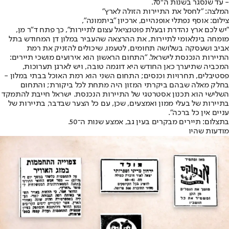
- עד שנסגר בשנות ה־70.
המלצה: "לחסל את התיירות הזולה לארץ"
צילום: אוסף נפתלי אופנהיים, ארכיון "ביתמונה",
"יש לכם ארץ נהדרת ובעלת פוטנציאל עצום לתיירות", כך פתח ד"ר מן,
מומחה בינלאומי לתיירות, את ההרצאה שהעביר במלון דן המחודש בתל
אביב ושעסקה בשלושה תחומים, לטעמו, שיכולים להזניק את רמת
התיירות הנכנסת לישראל. "התחום הראשון הוא אירועים מושכי תיירים:
המכביה שתיערך כאן החודש היא דוגמה טובה, ויש לארגן תערוכות,
פסטיבלים, תחרויות וכנסים; התחום השני הוא רמת האוכל בבתי במלון -
בחלק מאלה שבהם ביקרתי המזון היה מתחת לכל ביקורת; והתחום
השלישי הוא תכנון אסטרטגי של התיירות הנכנסת. ישראל חייבת להתמקד
בתיירות של בעלי ממון ואמצעים, שכן, עם כל הצער שבדבר, בתיירות של
עניים אין כל ברכה".
בתצלום: תיירים מבקרים בעין גב, אמצע שנות ה־50.
מודעות שהיו