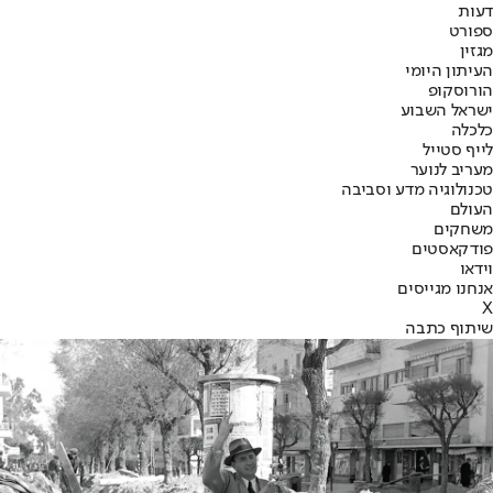
דעות
ספורט
מגזין
העיתון היומי
הורוסקופ
ישראל השבוע
כלכלה
לייף סטייל
מעריב לנוער
טכנולוגיה מדע וסביבה
העולם
משחקים
פודקאסטים
וידאו
אנחנו מגייסים
X
שיתוף כתבה