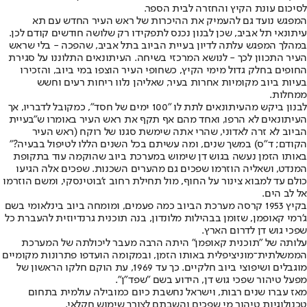
לסיכום עונת הקיץ והחזרה לבית הספר.
המפגש נועד גם להעמיק את ההיכרות של ראש העיר החדש עם תא
עיתונאי תל אביב, שכן לבנון נכנס לתפקידו רק שלושה חודשים קודם לכן.
במהלך המפגש עלתה לדיון בעיית הביוב בתל אביב, שהפכה - בלי שראש
העיר התכוון לכך - לנושא המרכזי בשיחה. העיתונאים התלוננו על סגירת
החופים בחלק גדול מימי הקיץ, כשחופי העיר הוצפו במי ביוב, והזכירו
בעיות ביוב מקומיות אחרות בעיר, שאליהן נלוו ריחות רעים וחשש
ממחלות.
לבנון ביקש מהעיתונאים לתת לו "100 ימים של חסד", כמקובל לדבריו, אך
העיתונאים לא הרפו, ואחד מהם אף תקף את ראש העיר באומרו ש"בעיית
הביוב לא זרה לאדוני, שהרי אתה שימשת סגנו של רוקח (ראש העיר
הקודם; ד"ס) במשך שנים, ומה עשיתם בכל השנים הללו לטיפול בבעיה?"
באותו הזמן נעשה בגוש דן שימוש במערכת ביוב שהוקמה עוד בתקופת
המנדט, ושאליה הוזרמו שפכים גם מהערים השכנות. שפכים אלה הגיעו
כולם עד למבוא צינור על החוף, מול תחילת רחוב ז'בוטינסקי, ומשם הוזרמו
אל לב הים.
בקיץ 1953 קרסה מערכת הביוב כמה פעמים, ומומחה ביוב בינלאומי בשם
ג'רמי קאופמן, שזומן בבהילות מלונדון, בנה תוכנית גרנדיוזית להעברת כל
שפכי גוש דן לדרום הארץ.
עלותה של "תוכנית קאופמן" היתה הרבה מעבר ליכולתה של המערכת
הממשלתית־מוניציפלית באותו הזמן, ובמקומה הועדפו פתרונות מקומיים
מוגבלים ושיפוצי ביוב חלקיים. כך עד 1969, עת הוקם חלקו הראשון של
מפעל טיהור שפכי גוש דן, הידוע בשם "שפד"ן".
מאז עברו שנים רבות, וישראל נחשבת כיום כמובילה עולמית בתחום
טכנולוגיות טיהור מי שפכים והשבתם לצורך שימוש חקלאי.