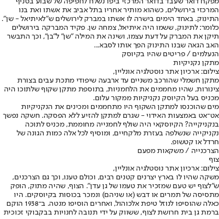
מפקח דואר שעבד בדואר המרכזי ביפו נשלח לחפיפה של שבוע בסניף
המרכזי בירושלים, כשהוא מותיר אחריו בתל אביב את אשתו ואת בנו
התינוק. באחד הימים בישרה לו אשתו במברק לירושלים ש"לאיתיאל - שן".
כלומר: לתינוק, ששמו היה איתיאל, צמחה שן. פקיד המברקה בירושלים
תיקן את המברק על דעת עצמו, ושינה את המילה "שן" ל"בן", וכך התבשר
האב הגאה שבנו התינוק הפך אותו לסבא...
הנעלמים / פריטים שהיו בקיוסק
מתקן נקניקיות
צילום: ארכיון אתר נוסטלגיה אונליין,
מתקן חשמלי שהורכב משניים עד ארבעה שיפודי מתכת עבים בצורת
צינורות, שהיו מחממים את הלחמניות, בתוספת מתקן שקוף שלתוכו היה
מכניס בעל הקיוסק נקניקיות ממקור עלום.
מים שהוכנסו למתקן השקוף היו מתחממים ומכינים את הנקניקיות
אט־אט באמצעות האידוי - שגרם למתקן להזיע ללא הפסקה. חשקה נפשך
בנקניקייה? הקיוסקאי היה שולף לחמנייה מחוממת, מכניס לתוכה
נקניקייה שנשלפה בעזרת מלקחיים, ומוסיף לכל אלה כמות הגונה של
חרדל או קטשופ.
הצרכנייה / משקאות מפעם
צוף
צילום: ארכיון אתר נוסטלגיה אונליין,
משקה שהיו לו בארץ יצרנים קטנים רבים, וכולם טענו, וכך גם הצרכנים,
ש"לצוף יש טעם שמזכיר את טעמו של גן עדן". הצוף, שהיה מתוק, הופק
מתסיסה של תמרים או דבש (או שניהם) ונמכר בכוסות בקיוסקים. היו
כאלה שהוסיפו לנוזל טיפת אלכוהול, ואחרים הוסיפו מנטה. ב־1938 הוקם
ברמת גן בית חרושת לצוף, ששווק על ידי תנובה לחנויות בבקבוקי זכוכית