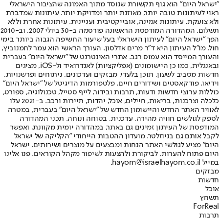
"ישראל היום" הוא גוף תקשורת שנוסד מתוך האמונה שהציבור הישראלי
ראוי לעיתונות טובה יותר, מאוזנת יותר ומדויקת יותר. עיתונות שמדברת
ולא צועקת. עיתונות אמינה, אובייקטיבית ועניינית. עיתונות אחרת וללא
תשלום. המהדורה המודפסת הראשונה פורסמה ב-30 ביולי 2007, וב-2010
הפך "ישראל היום" לעיתון הישראלי בעל שיעור החשיפה הגבוה ביותר בימי
חול. מו"ל העיתון היא ד"ר מרים אדלסון. העורך הראשי הוא עמר לחמנוביץ,
והעורך המייסד הוא עמוס רגב. אתרי האינטרנט של "ישראל היום" בעברית
ובאנגלית, כמו כן היישומונים (אפליקציות) לאנדרואיד ול-iOS, מציגים
חדשות מסביב לשעון, תוכן בלעדי, מבזקים ועדכונים, ניתוחים ופרשנויות,
וידיאו, פודקאסטים ושידורים חיים. פלטפורמות הדיגיטל של "ישראל היום"
כוללות ערוצי חדשות ודעות, תרבות ובידור, לייף סטייל, טכנולוגיה, ספורט,
כלכלה וצרכנות, בריאות, חיילים, אוכל, יהדות, תיירות ורכב. ב-2021 עלו
לאוויר האתר החדש והיישומון החדש של "ישראל היום" בעברית, במטרה
לספק לגולשים חוויה מהירה, עדכנית, בטוחה ונוחה. תכני המהדורה
המודפסת של העיתון זמינים גם באתר, במהדורה יומית מקוונת, ואפשר
לקבל אותם גם בניוזלטר. מועדון ההטבות הייחודי "הקליקה של ישראל
היום" מציע לגולשי האתר הנחות ומבצעים על מוצרים ושירותים. ישראל
היום פתוח להערות, לביקורת ולהצעות לשיפור מקהל הקוראים. פנו אלינו
במייל hayom@israelhayom.co.il.
מבזקים
חדשות
אוכל
תשחץ
ForReal
תרבות