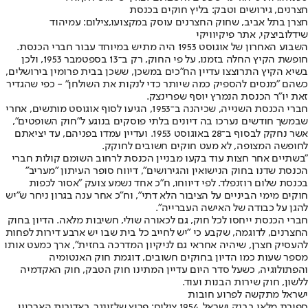
חצרנים, גירושים וטבק: בליץ חוקים בכנסת
חצרן בתל אביב, שחוק החצרנים עוסק במקצועו,צילום: עמיהוד
שידלוביצקי, אתר פיקיוויקי
השבוע האחרון של אוגוסט 1953 היה מתיש במיוחד עבור חברי הכנסת.
חופשת הקיץ החלה בזמנו, על פי החוק, רק ב־13 בספטמבר 1953, ולכן
בשיא הקיץ התרוצצו עדיין הח"כים במשכן, ששכן בבית פרומין בירושלים,
כשהם "מנסים להספיק כמה שיותר כדי לנקות את השולחן" - כפי שהגדיר
זאת יו"ר הכנסת הנמרץ יוסף שפרינצק.
חברי הכנסת השנייה, שכיהנה ב־1953, הגיעו לסוף אוגוסט מותשים, אחרי
שבמשך חודשים נערכו בה דיונים בלתי פוסקים בנוגע ל"חוק השופטים",
אשר נחקק לבסוף ב־28 באוגוסט 1953. ועדיין עמדו בפניהם, עד יציאתם
לחופשה המצופה, לא מעט חוקים חשובים לחוקק.
"בשתיים אחר חצות עוד בקעו מבניין הכנסת לרחוב השומם קולות חברי
הכנסת שדנו בחוק הנישואין והגירושים", דיווח סופר העיתון "מעריב"
בכנסת שלום רוזנפלד. לפי דיווחו, ח"כ אחד נשמע צועק "אסור לכפות
חוקים מימי הביניים על הציבור הלא דתי", וח"כ אחר ענה בגרון ניחר ש"יש
להגן על כבודה של האישה העברייה".
חברי הכנסת ייחסו לכל חוק, גם לכאורה שולי, חשיבות מלאה. הדיון בחוק
החצרנים, לדוגמה, שקבע כי "יש לחייב כל בית שבו יש ארבע דירות לפחות
להעסיק חצרן, שיהיה אחראי גם לניקיון המדרכה בחזית", ארך כמעט אותו
מספר שעות כמו הדיון בחוקים חשובים, דוגמת חוק האנטומיה
והפתולוגיה, כשעל סדר היום עדיין המתינו חוק הטבק, חוק האקדמיה
ללשון, חוק שירות הבנות ועוד.
ישראל מתקשה לפרוע חובות
ספירת מלאי בבנק ישראל, 1954,צילום: פריץ שלזינגר, באדיבות הארכיון