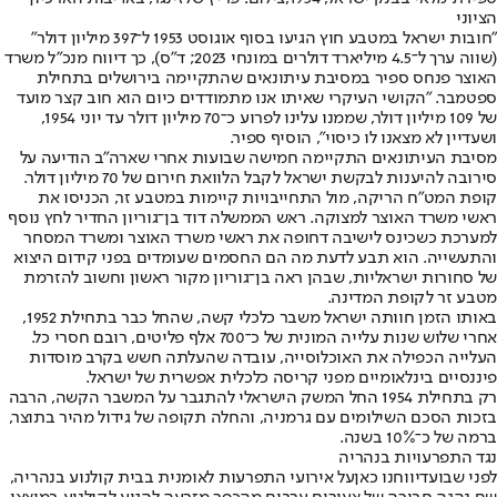
הציוני
"חובות ישראל במטבע חוץ הגיעו בסוף אוגוסט 1953 ל־397 מיליון דולר"
(שווה ערך ל־4.5 מיליארד דולרים במונחי 2023; ד"ס), כך דיווח מנכ"ל משרד
האוצר פנחס ספיר במסיבת עיתונאים שהתקיימה בירושלים בתחילת
ספטמבר. "הקושי העיקרי שאיתו אנו מתמודדים כיום הוא חוב קצר מועד
של 109 מיליון דולר, שממנו עלינו לפרוע כ־70 מיליון דולר עד יוני 1954,
ושעדיין לא מצאנו לו כיסוי", הוסיף ספיר.
מסיבת העיתונאים התקיימה חמישה שבועות אחרי שארה"ב הודיעה על
סירובה להיענות לבקשת ישראל לקבל הלוואת חירום של 70 מיליון דולר.
קופת המט"ח הריקה, מול התחייבויות קיימות במטבע זר, הכניסו את
ראשי משרד האוצר למצוקה. ראש הממשלה דוד בן־גוריון החדיר לחץ נוסף
למערכת כשכינס לישיבה דחופה את ראשי משרד האוצר ומשרד המסחר
והתעשייה. הוא תבע לדעת מה הם החסמים שעומדים בפני קידום היצוא
של סחורות ישראליות, שבהן ראה בן־גוריון מקור ראשון וחשוב להזרמת
מטבע זר לקופת המדינה.
באותו הזמן חוותה ישראל משבר כלכלי קשה, שהחל כבר בתחילת 1952,
אחרי שלוש שנות עלייה המונית של כ־700 אלף פליטים, רובם חסרי כל.
העלייה הכפילה את האוכלוסייה, עובדה שהעלתה חשש בקרב מוסדות
פיננסיים בינלאומיים מפני קריסה כלכלית אפשרית של ישראל.
רק בתחילת 1954 החל המשק הישראלי להתגבר על המשבר הקשה, הרבה
בזכות הסכם השילומים עם גרמניה, והחלה תקופה של גידול מהיר בתוצר,
ברמה של כ־10% בשנה.
נגד התפרעויות בנהריה
לפני שבוע
דיווחנו כאן
על אירועי התפרעות לאומנית בבית קולנוע בנהריה,