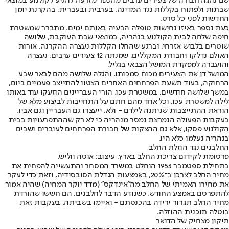
שם נהגה חבורה של צעירים ערבים מהכפר מזרעה להגיע לקולנוע במוצאי
שבתות ולפתוח בקללות נגד המדינה, בערבית ובעברית, בהקרנת יומן
החדשות לפני כל סרט.
כעת נספר באיזו נחישות טופלה הבעיה באותם ימים. מתברר שמשטרת
חיפה שלחה לבית הקולנוע בנהריה, במוצאי שבת העוקבת, שלושה
שוטרים בלבוש אזרחי, וברגע שהחלו הקללות נעצרה ההקרנה, אורות
האולם נדלקו וחבורת המקללים, שמנתה 12 צעירים ערבים, נעצרה
והועברה למפקדת המושל הצבאי בגליל.
המושל דן את הצעירים מכוח סמכותו, והגלה שלושה מהם לבאר שבע
הרחוקה, בעוד תשעת הפרחחים האחרים הצטוו להתייצב פעמיים ביום,
במשך שלושה חודשים, במשטרת עכו. הורי העבריינים הוזעקו עוד באותו
לילה למשטרת עכו, וכל אחד מהם חתם על התחייבות לביצוע מלא של
הוראת ההתייצבות שניתנה לילדם - ולא, ייעצרו גם העבריין וגם אביו.
בעקבות הפעולה הנמרצת נמסר מנהריה כי לא רק שההתפרעויות בבית
הקולנוע פסקו, אלא גם ההצקות של חבורת הפרחחים לעוברים ושבים
בנהריה נעלמו כלא היו.
החלבנים נגד הוזלת החלב
פרסומת לקידום צריכת החלב בארץ, עיצוב: אוטה ווליש,
בתחילת ספטמבר 1953 הוחלט במשרד המסחר והתעשייה להפחית את
מחיר החלב לצרכן ב־20%, באמצעות הגדלת הסובסידיה, וזאת כדי לעקר
את מחירו האמיתי של החלב מה"אינדקס" (מדד יוקר המחיה) שהיה אמור
להתפרסם באמצע החודש. כשנודע הדבר לחלבנים, הם חששו שהורדת
מחיר החלב תגרור ירידה בהכנסתם - ואיימו בשביתה. בעקבות זאת
בוטלה תוכנית ההוזלה.
תיקון מצחיק של הדואר