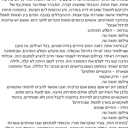
אחת, ועוד אחת, והבנתי שמשהו קורה. התברר שמדובר בשוק צף של
רקיקים למאכל שמביא דייג בסירה, והן נכנסות לים וקונות. בתמונה מימין
צילמתי אישה שגוררת ענף אצות. הההבדלים בגובה המים בין הגאות לשפל
בזנזיבר מטורפים. אנשים נכנסים מאות מטרים לתוך הים, ששם יש ערוגות
לגידול אצות"
בורמה - הסלע המוזהב
צילום: משה שי,
צילום: משה שי,
"בבורמה אתה רואה המון נזירים בודהיסטים, בכל הגילים, אז מובן
שצילמתי כמה 'פרחי נזירות' שכאלה. את מקדש הסלע המוזהב שבתמונה
השנייה ראיתי בצילום ואמרתי לעצמי שאני חייב להגיע למקום הזה. אכלתי
הרבה קש כדי לצלם את התמונה הזו. הדרך לשם היתה לא קלה, ולילה
קודם ישנתי במחסן כשעכברושים רצים סביבי כל הלילה, אבל התמונה
נשארת - והקשיים חולפים"
יוון - תיק שקנאי
צילום: משה שי,
"בצפון יוון יש אגם בשם אגם קרקיני, שבו אפשר להביט להמוני שקנאים
בלבן של העיניים, לצלם אותם ממרחק נגיעה, וגם לגעת בהם ממש.
השקנאים מתקרבים לסירות בתקווה לקבל מזון ולא מפחדים, בניגוד
לשקנאים בארץ למשל, שבורחים"
הודו - החיים עצמם
צילום: משה שי,
צילום: משה שי,
"במזרח הודו, בעיר שנקראת פורי, נכנסתי למתחם שבו שורפים עשרות