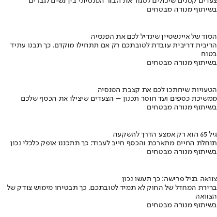
צעדים קטנים שיכולים לסגור את הבור הפנסיוני בין נשים לגברים
בשיתוף מנורה מבטחים
הסוד של איינשטיין שיגדיל לכם את הפנסיה
הריבית דריבית עובדת לטובתכם רק אם תתחילו מוקדם. כך תבנו עתיד
בטוח
בשיתוף מנורה מבטחים
הטעויות שיחתכו לכם את קצבת הפנסיה
ממשיכת כספים ועד חוסר תכנון – הצעדים שיצילו את הכסף שלכם
בשיתוף מנורה מבטחים
גיל 65 הוא רק אמצע הדרך להשקעה
תוחלת החיים מתארכת והכסף חייב לעבוד: כך תתכננו אופק כלכלי נכון
בשיתוף מנורה מבטחים
צוואה בגיל פרישה: כך תעשו נכון
ברירת המחדל של החוק לא תמיד לטובתכם. כך תבטיחו מימוש צודק של
הצוואה
בשיתוף מנורה מבטחים