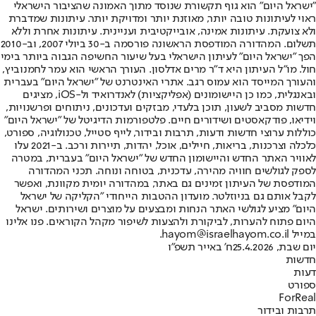
"ישראל היום" הוא גוף תקשורת שנוסד מתוך האמונה שהציבור הישראלי
ראוי לעיתונות טובה יותר, מאוזנת יותר ומדויקת יותר. עיתונות שמדברת
ולא צועקת. עיתונות אמינה, אובייקטיבית ועניינית. עיתונות אחרת וללא
תשלום. המהדורה המודפסת הראשונה פורסמה ב-30 ביולי 2007, וב-2010
הפך "ישראל היום" לעיתון הישראלי בעל שיעור החשיפה הגבוה ביותר בימי
חול. מו"ל העיתון היא ד"ר מרים אדלסון. העורך הראשי הוא עמר לחמנוביץ,
והעורך המייסד הוא עמוס רגב. אתרי האינטרנט של "ישראל היום" בעברית
ובאנגלית, כמו כן היישומונים (אפליקציות) לאנדרואיד ול-iOS, מציגים
חדשות מסביב לשעון, תוכן בלעדי, מבזקים ועדכונים, ניתוחים ופרשנויות,
וידיאו, פודקאסטים ושידורים חיים. פלטפורמות הדיגיטל של "ישראל היום"
כוללות ערוצי חדשות ודעות, תרבות ובידור, לייף סטייל, טכנולוגיה, ספורט,
כלכלה וצרכנות, בריאות, חיילים, אוכל, יהדות, תיירות ורכב. ב-2021 עלו
לאוויר האתר החדש והיישומון החדש של "ישראל היום" בעברית, במטרה
לספק לגולשים חוויה מהירה, עדכנית, בטוחה ונוחה. תכני המהדורה
המודפסת של העיתון זמינים גם באתר, במהדורה יומית מקוונת, ואפשר
לקבל אותם גם בניוזלטר. מועדון ההטבות הייחודי "הקליקה של ישראל
היום" מציע לגולשי האתר הנחות ומבצעים על מוצרים ושירותים. ישראל
היום פתוח להערות, לביקורת ולהצעות לשיפור מקהל הקוראים. פנו אלינו
במייל hayom@israelhayom.co.il.
יום שבת, 25.4.2026
ח' באייר תשפ"ו
חדשות
דעות
ספורט
ForReal
תרבות ובידור