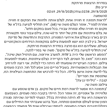
בסדרת הרצאות מרתקת
יריב פלג
29/8/2023, 02:38
,עודכן
29/8/2023, 02:49
0
השמעה
"לראות תמונה זו חוויה אחת, לצלם אותה ולחוות את המקום זו חוויה
אחרת לגמרי", אומר הצלם משה שי (68). "אין תחליף לנגיעה בדנ"א של
מקום וזו חוויה שלא נגמרת עבורי, בכל פעם במקום חדש".
שי, צלם עיתונות עם ותק של יותר מ־40 שנה, צילם עבור גופי תקשורת
רבים בארץ ובעולם את אירועי הספורט, התרבות והחדשות של מדינת
ישראל. בין לבין הוא יוצא למסעות צילום במקומות הנידחים והאקזוטיים
בעולם, שעליהם הוא גם מרצה ב
סדרת הרצאות מרתקת
.
"אין תחליף לנגיעה בדנ"א של מקום". משה שי בסרי לנקה,
"המסע הראשון שלי היה ב־1978, למערב אירופה, עם תרמיל ושק שינה",
הוא נזכר. "מאז, כל השנים, לצד הקריירה כצלם עיתונות, נסעתי למסעות
צילום. הסיבה העיקרית שנסעתי לא היתה כדי לבלות. אני רוצה להרחיב
את הגבולות והאפשרויות. בשביל פריים טוב אסע לכל חור, הרבה פעמים
בלי לדעת איפה אישן בלילה. הכל כדי להרגיש את התחושה העילאית הזו,
שתפסת את הפריים".
קובה - "גיליתי גן עדן"
צילום: משה שי,
"בתמונה הזו אפשר לראות רמת חיים של מקום. בן אדם שנוסע עם
טלוויזיה על אופניים, זה אומר הכל. הייתי בקובה כמה פעמים, כשבפעם
הראשונה היא עוד לא היתה מתוירת בכלל. הגעתי למדינה שהיתה סגורה
המון שנים לעולם ופתאום נפתחה, אבל ברגע שעברתי את החיילים עם
הקלצ'ניקובים בשדה התעופה, לקחתי שברולט שנת 55' ונסעתי בהוואנה,