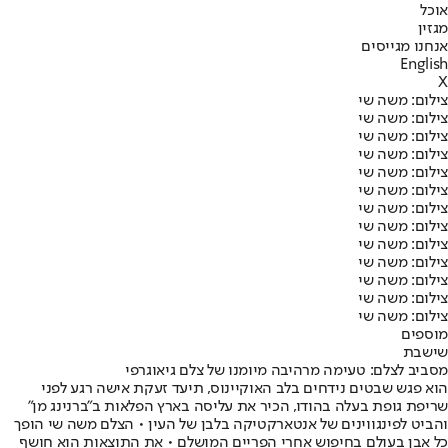
אוכל
מגזין
אנחנו מגייסים
English
X
צילום: משה שי
צילום: משה שי
צילום: משה שי
צילום: משה שי
צילום: משה שי
צילום: משה שי
צילום: משה שי
צילום: משה שי
צילום: משה שי
צילום: משה שי
צילום: משה שי
צילום: משה שי
צילום: משה שי
מוספים
שישבת
מסביב לצלם: טעימה מרהיבה מיומנו של צלם גיאוגרפי
הוא פגש שבטים נידחים בלב האוקיינוס, תיעד זעקת אישה רגע לפני
שריפת גופת בעלה בהודו, הכיר את עליסה בארץ הפלאות ב"ברנינג מן"
והביט לפינגווינים של אנטארקטיקה בלבן של העין • הצלם משה שי הופך
כל אבן בעולם בחיפוש אחרי הפריים המושלם • את התוצאות הוא חושף