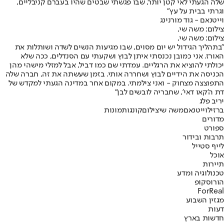
שלה הגעתי לאי קטן יותר, שבו פגשתי שבטים שהיו בעברם קניבליים,
וגרתי בבית על עץ"
וייטנאם - גוד מורנינג
צילום: משה שי,
צילום: משה שי,
"בתהליך הגידול יש יום מסוים, שבו מגיעות הנשים לשדה ושותלות את
האורז. אני כמובן נכנסתי איתן לבוץ ושקעתי עם הסנדלים, ככה שלא
יכולתי להוציא את הרגליים. עמדתי שם כמו דביל, אבל למזלי מישהי מהן
הכניסה את הידיים לבוץ ושחררה אותי. בזמן שעשתה את זה, חברה שלה
התפוצצה מצחוק - ואני צילמתי. במקום אחר במדינה הגעתי למקדש של
דת ה'קאו דאי', שחבריה לובשים לבן"
יריב פלג
ברזיל
וייטנאם
משה שי
צילום
קונגו
תמונות
מדורים
ספורט
תרבות ובידור
לייף סטייל
אוכל
תיירות
טכנולוגיה ומדע
הורוסקופ
ForReal
מגזין השבוע
דעות
חדשות בארץ