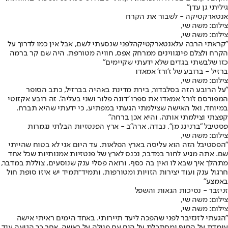
גיליתי גן עדן"
אנטארקטיקה - לשבור את הקרח
צילום: משה שי,
צילום: משה שי,
"קראתי הרבה על
אנטארקטיקה
לפני שנסעתי לשם, אבל אין כמו לדרוך על
הקרח ולצלם פינגווינים ממרחק אפס, חוויה מטורפת. היה שם קר ברמה
כזו שלבשתי בגדים שלא ידעתי שקיימים"
ברזיל - ברובע של ז'ורז' אמאדו
צילום: משה שי,
"על הרובע הזה בסלבדור, בירת מדינת באהיה בברזיל, כתב הסופר
המפורסם ז'ורז' אמאדו את ספרו 'דונה פלור ושני בעליה'. זה רובע אקזוטי
במיוחד, ואל האישה שצילמתי הגעתי במפתיע, כי ידעתי שהיא תברח.
קפצתי וצילמתי אותה, והיא אכן ברחה"
פסטיבל "ברנינג מן", נבדה, ארה"ב - ארץ הפנטזיות הבלתי נגמרות
צילום: משה שי,
"הפסטיבל הזה הוא עליסה בארץ הפלאות. עד היום אני לא בטוח שהייתי
שם. אתה מגיע לחור במדבר, נכנס לארץ של פנטזיות אמנותיות שכל אחד
מתהלך איך שבא לו ואין בה כסף, ורואה פסלי ענק שנוסעים, צוללת במדבר,
חרגול ענק ועוד יצירות הזויות ומטורפות. ותמיד־תמיד יש איזו סופת חול
באמצע"
זניזבר - נסיכות הגאות והשפל
צילום: משה שי,
צילום: משה שי,
"הגעתי לזנזיבר לפני שהפכה ליעד תיירותי. באחד הימים ראיתי אישה
עומדת על החוף ומסתכלת על הים עם פיילה על ראשה. אחר כך הגיעה עוד