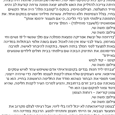
גופות ביום. כחלק מטקס השריפה, האישה שבתמונה, שהמת היה בעלה,
היתה צריכה להדליק את האש ולפתע יצאה ממנה צרחה קורעת לב והיא
מייד התעלפה. הצילום מימין, בטקס ה"קומבה מלה" היה אחד הקשים
בחיי, בגלל הצפיפות הלא נורמלית. עשרות מיליוני אנשים במקום אחד. את
התמונה צילמתי תוך כדי הליכה, כי אם תעצור ירמסו אותך"
אסוואטיני (לשעבר סווזילנד) - המלך עירום
צילום: משה שי,
צילום: משה שי,
"בדרומה של יבשת אפריקה נמצאת ממלכה עם מלך שנשוי ל־15 נשים וחי
בארמון, בעוד לבני עמו אין מה לאכול. פעם בשנה אלפי הבתולות במדינה
באות למצעד לפני המלך בחזה חשוף, בתקווה להיבחר לאישה. למרבה
הדיסוננס, את התינוק הבוכה שם צילמתי בבית חולים לילדים שנגועים
באיידס"
קונגו - קוד לבוש
צילום: משה שי,
"עברתי ליד חנות בגדים ב
קונגו
וראיתי אדם ששימש עוזר לאיש עסקים
אירופאי. איש העסקים שלח אותו לקנות לעצמו חליפה כדי שיהיה ייצוגי,
ואני תפסי את הבחור כשהוא מודד את החליפה הראשונה בחייו. הוא גר
בשכונה עם ביוב זורם ברחובות, והגיע למרכז העיר לקנות חליפה, שהיא
ניגוד גמור למקום שבו הוא חי"
צפון קוריאה - רוחות הצפון
צילום: משה שי,
צילום: משה שי,
"ב
צפון קוריאה
אתה לא יכול לזוז בלי ליווי, אבל רציתי לצלם מקרוב את
המצעד הצבאי, אז הייתי חוצפן וחתרתי למגע. הרכבת במדינה הזו