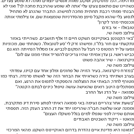
מדהימה, הכל מתוקתק ושקט, מאות אנשים יוצאים ואתה לא שומע צעדים.
כשהיינו שם פתאום צעקו עלי 'אתה לא שומע שהרכבת מחכה לך?' ואני לא
הבנתי ממתי רכבת תחתית מחכה למישהו. התברר שהנהג לא מתחיל
לנסוע בלי שהוא מקבל סימן מהסדרניות שנמצאות שם, אז צילמתי אותה
ונכנסתי מהר לקרון"
טובאלו - אי בזרם
צילום: משה שי,
"באי הקטנטן באוקיינוס השקט חיים 11 אלף תושבים. כשהייתי באזור
נתקעתי עם חור בלו"ז, ומישהו זרק לי 'סע לטובאלו'. כשנחתי שם, מכוניות
נסעו על יד המטוס כי חבל על המקום לכביש, אז מסלול הנחיתה הוא גם
כביש ראשי. גן עדן אמיתי שהיו צריכים להפריד אותי ממנו עם לום"
ניקרגואה - שיר אהבה פשוט
צילום: משה שי,
"במזרח ניקרגואה, בעיר הזויה של פחונים ומלון אחד עם קזינו, עמדתי
בערב ושתיתי בירה כשראיתי את הבחור הזה שר לאשתו סרנדה. רצתי כמו
מטורף לחדר, הבאתי את המצלמה והספקתי לתפוס את הרגע, ואם
מסתכלים היטב רואים שהאישה עושה טיפול כינים לבתם הקטנה"
סמואה - על הדג ועל החרב
צילום: משה שי,
"בשעת אחר צהריים נעימה באי סמואה ראיתי לפתע סירת דיג מתקרבת,
וממנה יצאו שלושה חבר'ה שהרימו יחד את דג החרב הענק הזה. תפסתי
אותם שנייה לפני שנפלו למים בגלל משקלו העצום"
ונואטו - ריקוד השבטים האבודים
צילום: משה שי,
"ונואטו היא מדינת איים נהדרת בדרום האוקיינוס השקט. מהאי המרכזי