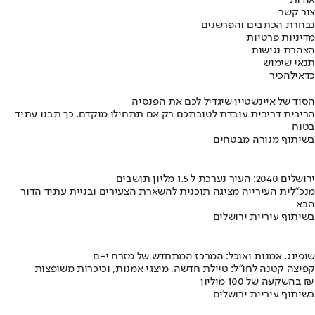
אודות
צור קשר
נבחרת הכתבים והפרשנים
מדיניות פרטיות
הצהרת נגישות
תנאי שימוש
כדאי
להכיר
הסוד של איינשטיין שיגדיל לכם את הפנסיה
הריבית דריבית עובדת לטובתכם רק אם תתחילו מוקדם. כך תבנו עתיד
בטוח
בשיתוף מנורה מבטחים
ירושלים 2040: העיר נערכת ל 1.5 מליון תושבים
מנכ"לית העירייה מציגה תוכנית להשארת הצעירים ובניית עתיד הדור
הבא
בשיתוף עיריית ירושלים
שופינג, אמנות ואוכל: המרכז המתחדש של מזרח י-ם
קפיצה קטנה לחו"ל: טיילת חדשה, מיצגי אמנות, וכיכרות משופצות
בהשקעה של 100 מיליון ₪
בשיתוף עיריית ירושלים