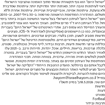
"ישראל היום" הוא גוף תקשורת שנוסד מתוך האמונה שהציבור הישראלי
ראוי לעיתונות טובה יותר, מאוזנת יותר ומדויקת יותר. עיתונות שמדברת
ולא צועקת. עיתונות אמינה, אובייקטיבית ועניינית. עיתונות אחרת וללא
תשלום. המהדורה המודפסת הראשונה פורסמה ב-30 ביולי 2007, וב-2010
הפך "ישראל היום" לעיתון הישראלי בעל שיעור החשיפה הגבוה ביותר בימי
חול. מו"ל העיתון היא ד"ר מרים אדלסון. העורך הראשי הוא עמר לחמנוביץ,
והעורך המייסד הוא עמוס רגב. אתרי האינטרנט של "ישראל היום" בעברית
ובאנגלית, כמו כן היישומונים (אפליקציות) לאנדרואיד ול-iOS, מציגים
חדשות מסביב לשעון, תוכן בלעדי, מבזקים ועדכונים, ניתוחים ופרשנויות,
וידיאו, פודקאסטים ושידורים חיים. פלטפורמות הדיגיטל של "ישראל היום"
כוללות ערוצי חדשות ודעות, תרבות ובידור, לייף סטייל, טכנולוגיה, ספורט,
כלכלה וצרכנות, בריאות, חיילים, אוכל, יהדות, תיירות ורכב. ב-2021 עלו
לאוויר האתר החדש והיישומון החדש של "ישראל היום" בעברית, במטרה
לספק לגולשים חוויה מהירה, עדכנית, בטוחה ונוחה. תכני המהדורה
המודפסת של העיתון זמינים גם באתר, במהדורה יומית מקוונת, ואפשר
לקבל אותם גם בניוזלטר. מועדון ההטבות הייחודי "הקליקה של ישראל
היום" מציע לגולשי האתר הנחות ומבצעים על מוצרים ושירותים. ישראל
היום פתוח להערות, לביקורת ולהצעות לשיפור מקהל הקוראים. פנו אלינו
במייל hayom@israelhayom.co.il.
יום שני, 18.5.2026
ב' בסיון תשפ"ו
חדשות
דעות
ספורט
ForReal
תרבות ובידור