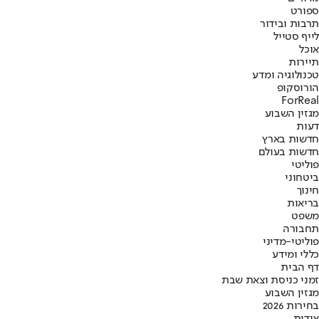
ספורט
תרבות ובידור
לייף סטייל
אוכל
תיירות
טכנולוגיה ומדע
הורוסקופ
ForReal
מגזין השבוע
דעות
חדשות בארץ
חדשות בעולם
פוליטי
ביטחוני
חינוך
בריאות
משפט
תחבורה
פוליטי-מדיני
כללי ומידע
דף הבית
זמני כניסת וצאת שבת
מגזין השבוע
בחירות 2026