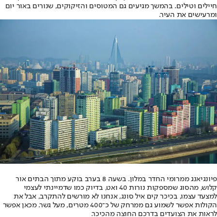
חיילים וטילים. בהמשך מגיעים גם המטוסים והזיקוקים, שנורים באור יום
ומרעישים את העיר.
פיונגיאנג ממרומי החדר במלון. בשעה 8 בערב בוקע מתוך הבתים אור
קלוש, מהסוג שמספקות נורות 40 ואט, בדיוק כמו שדמיינתי לעצמי
למצעד עצמו, בכיכר קים איל סונג, אנחנו לא מורשים להתקרב, אבל את
הקולות אפשר לשמוע גם ממרחק של כ־400 מטרים, מעל גשר. מכאן אפשר
לראות את הצועדים בדרכם החוצה מהכיכר.