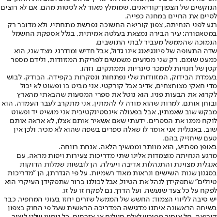
הנוקשים של הצפון־קוריאנים, שמומלץ מאוד לא לסטות מהם, אם לא רוצים
לסיים את החיים במחנה כפייה.
רגע לפני הנחיתה, צפון קוריאה החשוכה נפרשת מתחתיי. ולא מדובר רק
במטאפורה: עיר הבירה נמצאת בעלטה אמיתית, בגלל אספקת החשמל
הנמוכה שהממשל מעביר לבתי התושבים.
שדה התעופה של פיונגיאנג אינו גדול, אבל חדיש ומודרני. מצד שני, הוא
כמעט שומם. רק שני מסועים משמשים לפריקת המזוודות, ולידם מספר
קטן של חנויות לממכר סיגריות וממתקים, וזהו.
בעמדת הבידוק, המזוודות שלי נפתחות ונסקרות בקפידה. הבודק, לבוש
מדי חאקי מצוחצחים, אדיב אבל קורקטי. אני מביט בו ופשוט לא יכול
לקרוא את הבעות פניו. הוא נוטל את ספרי המסעות שהבאתי מהארץ
ובוחן אותם. למרות שהוא מורה לי להמתין, אני מתקרב לעבר העמדה. הוא
מבקש שוב שאמתין, אבל בפעולה אינסטינקטיבית אני מושיט יד ופשוט
לוקח ממנו את הספרים. ידעתי שאם אשאיר אותם אצלו, לא אראה אותם
שוב. באנגלית אני אומר לו שאלה ספרים בשפה שהוא לא מכיר, ולכן אין
טעם שיחזיק בהם.
באופן מפתיע, הוא מוותר וממשיך הלאה. אנחת רווחה.
מרגע הנחיתה מוצמדות אלינו שתי מדריכות צעירות ויפות מראה, עם
אנגלית מצוינת והתנהלות אדיבה ויעילה. הן לובשות שמלות הדוקות
בסגנון שנות השישים ונראות מאוד רשמיות. על פי הגדרתן, הן "מדריכות
טיולים" שתפקידן לנהל את הטיול, אבל לכולנו ברור שתפקידן העיקרי הוא
לפקח על כל צעד שנעשה, ועל הדרך, גם לפקח זו על זו.
יש סיבה לליווי הצמוד: החשש של הממשל שזרים יחזו בעוני המחפיר. כבר
בשיחה הראשונה איתנו מדגישה המדריכה הראשית שעל פי החוק בצפון