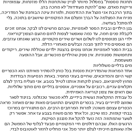
תחנות נוספות" במסלול. מיותר לציין שהתחנות הללו מוזנחות, עגמומיות
וריקות מאדם. שום "להקת מעודדות" לא מחכה בהן.
בתוך הרכבת אני מנצל את ההזדמנות, ולמרות עינה הבוחנת של המדריכה,
מניח את המצלמה על הברך ומצלם את המקומיים שיושבים בתוכה, בלי
להסתכל בעדשה.
בגן הילדים ובבית הספר לאמנויות, שבהם מרשים לנו לבקר, אנחנו זוכים
לקבלת פנים חמה, עד כמה שאפשר לצפות לחום מהעם הצפון־קוריאני.
ילדי הגן מנופפים לנו לשלום ושרים שירים מקומיים. ברגע שאנחנו עוזבים,
הם נאספים מיד לתוך מבנה ונבלעים מאחורי הדלת.
בבית הספר לאמנויות אנחנו צופים בהצגת ילדים שכוללת שירים, ריקודים
ותחפושות ססגוניות. אין ספק שהילדים מוכשרים, אבל ההופעה
משעממת.
מים בדליים משלוליות
אחד המראות שהמדריכות מנסות בכל כוחן להסתיר מאיתנו הוא הכפריים
קשי היום והמדוכאים, שחיים בעוני מחפיר. באחת הנסיעות הבודדות
מחוץ לפיונגיאנג, כשהן לוקחות אותנו לטיול בטבע, אני מצליח בדרך לצלם
חקלאים עניים, רכובים על אופניים, אוספים בדליים מים מתוך שלוליות.
שם רואים את צפון קוריאה האמיתית.
כל עבודת החקלאות נעשית בידיים, ללא מכשור טכנולוגי. בניגוד לפאר
שמוצג לתיירים בעיר, בכפרים תקועים התושבים מאות שנים מאחור. מראה
הכפרים עצמם משונה: למרות המרחבים הרבים, הם מתגוררים במרוכז
בבתי קומות, כמו שיכון, וכל אחד מהם משוח בצבע עז אחר. אפשר רק
לשער שהמתווה הזה נועד להקל את מנגנון הפיקוח.
הרגעים האלו, שבהם דולפים חיי המקומיים מבעד לבלוף של הממשל, הם
אלה שאותם חיכיתי לצלם יותר מכל. אני מחליט לחזור לאוטובוס לבדי.