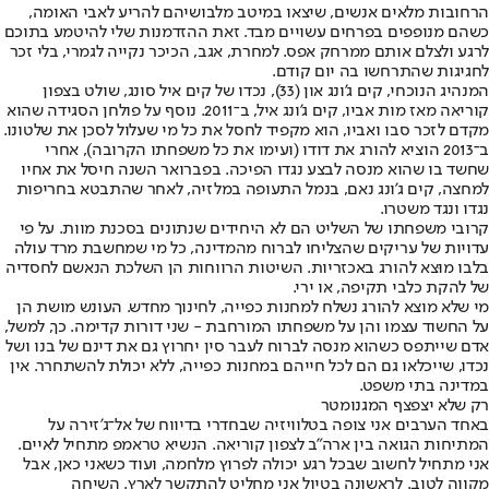
הרחובות מלאים אנשים, שיצאו במיטב מלבושיהם להריע לאבי האומה,
כשהם מנופפים בפרחים עשויים מבד. זאת ההזדמנות שלי להיטמע בתוכם
לרגע ולצלם אותם ממרחק אפס. למחרת, אגב, הכיכר נקייה לגמרי, בלי זכר
לחגיגות שהתרחשו בה יום קודם.
המנהיג הנוכחי, קים ג'ונג און (33), נכדו של קים איל סונג, שולט בצפון
קוריאה מאז מות אביו, קים ג'ונג איל, ב־2011. נוסף על פולחן הסגידה שהוא
מקדם לזכר סבו ואביו, הוא מקפיד לחסל את כל מי שעלול לסכן את שלטונו.
ב־2013 הוציא להורג את דודו (ועימו את כל משפחתו הקרובה), אחרי
שחשד בו שהוא מנסה לבצע נגדו הפיכה. בפברואר השנה חיסל את אחיו
למחצה, קים ג'ונג נאם, בנמל התעופה במלזיה, לאחר שהתבטא בחריפות
נגדו ונגד משטרו.
קרובי משפחתו של השליט הם לא היחידים שנתונים בסכנת מוות. על פי
עדויות של עריקים שהצליחו לברוח מהמדינה, כל מי שמחשבת מרד עולה
בלבו מוּצא להורג באכזריות. השיטות הרווחות הן השלכת הנאשם לחסדיה
של להקת כלבי תקיפה, או ירי.
מי שלא מוצא להורג נשלח למחנות כפייה, לחינוך מחדש. העונש מושת הן
על החשוד עצמו והן על משפחתו המורחבת - שני דורות קדימה. כך, למשל,
אדם שייתפס כשהוא מנסה לברוח לעבר סין יחרוץ גם את דינם של בנו ושל
נכדו, שייכלאו גם הם לכל חייהם במחנות כפייה, ללא יכולת להשתחרר. אין
במדינה בתי משפט.
רק שלא יצפצף המגנומטר
באחד הערבים אני צופה בטלוויזיה שבחדרי בדיווח של אל־ג'זירה על
המתיחות הגואה בין ארה"ב לצפון קוריאה. הנשיא טראמפ מתחיל לאיים.
אני מתחיל לחשוב שבכל רגע יכולה לפרוץ מלחמה, ועוד כשאני כאן, אבל
מקווה לטוב. לראשונה בטיול אני מחליט להתקשר לארץ. השיחה