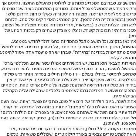
התושבים, שברובם המכריע מנותקים לחלוטין מהעולם החיצון, ניזונים אך
ורק מהמידע שהממשל מאכיל אותם. במוזיאון המלחמה בעיר, שבו מוצגים
פריטים ממלחמת קוריאה, מוצגת ההיסטוריה כאילו כוחות הדרום פלשו
לצפון (במציאות זה היה להפך), ורק המנהיג האדיר קים איל סונג, הלוחם
ללא חת, הצליח לגרשם (במציאות, אחרי פתיחה זמנית מוצלחת של הצפון,
ספגו כוחותיו תבוסות קשות, וניצלו מאובדן שטחים רק בזכות הסיוע של
סין).
אין כאן בנקים, וכל תושב מקבל מהמדינה כחצי דולר לחודש בממוצע.
החשמל, המזון, הרפואה והחינוך הם חינם, על חשבון המדינה. אחת לחמש
שנים מתקיימות במדינה "בחירות", שבהן יש רק מועמד אחד. אסור להימנע
מהגעה לקלפי.
השירות הצבאי הוא חובה. יש המשרתים אפילו עשר שנים, הכל לפי צורכי
הממשל. למעשה, הרוב המכריע של משאבי המדינה מופנה להאדרת הצבא,
שנחשב לחמישי בגודלו בעולם - 1.1 מיליון חיילים בסדיר, ויותר מ־8 מיליון
במילואים. כידוע, צפון קוריאה היא בעלת יכולת גרעינית, אף שעדיין אין
בידיה הטכנולוגיה הדרושה להתקנת פצצה על טילים ארוכי טווח. הניסויים
התכופים שעושה המדינה גרמו לעיצומים כלכליים שהטילה עליה הקהילה
הבינלאומית.
אחת לשנה, ביום הולדתו של קים איל סונג, מתקיים מצעד ראווה, שבו העם
הצפון־קוריאני והעולם כולו "מוזמנים" לחזות בכוחה של המדינה. זה קורה
לנגד עיניי ביום השלישי לשהותנו בפיונגיאנג, 15 באפריל, יום הולדתו ה־105
של סונג, שלפיו מצוינת השנה הרשמית בלוח (כן, בצפון קוריאה השנה כעת
היא 105, לא 2017).
ממרומי הקומה ה־38 במלון, כשאני מתעורר בבוקר ומביט החוצה, אני
רואה לפתע טורים צבאיים באורך קילומטרים, שכוללים משאיות, טנקים,