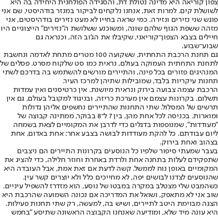
צפון קוריאה היא מדינה נטולת דת, והסגידה הפולחנית היחידה בה היא
לשושלת קים. למרות זאת, אנחנו נלקחים לביקור במנזר בודהיסטי, שם אני
פוגש שני נזירים ונזירה. כמי שראה בחייו לא מעט נזירים בודהיסטים, אני
מזהה ששפת הגוף שלהם שונה, ומשוכנע ששלושת ה"נזירים" הייצוגיים היו
חיילים בצבא הצפון־קוריאני, שקיבלו את הג'וב הזה, וכנראה גם
שבוע־שבוע.
גם תחנת הרכבת התחתית, ששקועה 100 מטרים מתחת לאדמה ונחשבת
לתחנת התחתית העמוקה בעולם, נראית כמו סט שלקוח מסרט. פסלים של
המנהיגים פזורים בכל פינה, והתיירים מורשים להשתמש בה בדרכם לשתי
תחנות עיקריות בלבד, שמובילות שתיהן למרכז העיר.
הרכבת עצמה צבועה בירוק ונראית מיושנת. אין כרטיסנים ואין עמדות
תשלום. בקרונות עצמם אין מערכת כריזה, ובניגוד למקובל בעולם, גם אין
תרשים של המסלול. שתי התחנות שהתיירים נחשפים אליהן גדולות
ומוארות. בכניסה לכל אחת מהן, בין 7 ל־8 בבוקר, ממתינה קבוצה של
"מעודדות", שמנופפות בדגלים כדי לדרבן את המקומיים לצאת בשמחה
ליום עבודתם. כל להקת מעודדות לבושה בצבע אחר: אחת באדום, אחת
בצהוב ואחת בירוק.
בעבר שמעתי סיפור שלפיו כל הנוסעים בקרונות התיירים הם ניצבים
שתפקידם לעלות בתחנה אחת ולרדת באחרת וחוזר חלילה, כדי להציג את
המקומיים באופן נוח לממשל. קשה לדעת אם זאת אמת, אבל העובדה היא
שהנוסעים לצדנו לבושים יפה, לא מחייכים כלל ולא יוצרים קשר עין.
כשהמבט שלי מצטלב במקרה במבטו של נוסע, הוא מזדרז להשפיל עיניים.
שוב אני לא מתאפק, ושואל את המדריכה אם נכונה השמועה שהרכבת היא
הצגה מבוימת היטב לתיירים, ושיש בה, למעשה, רק שתי תחנות פעילות.
היא עונה מיד שלא, ומודיעה שאנחנו הקבוצה הראשונה שתיסע "בחמש