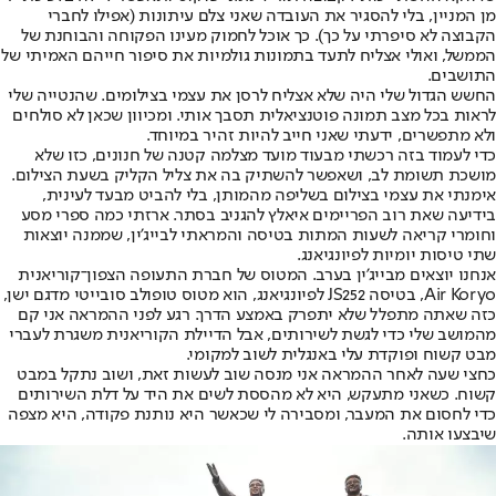
מן המניין, בלי להסגיר את העובדה שאני צלם עיתונות (אפילו לחברי
הקבוצה לא סיפרתי על כך). כך אוכל לחמוק מעינו הפקוחה והבוחנת של
הממשל, ואולי אצליח לתעד בתמונות גולמיות את סיפור חייהם האמיתי של
התושבים.
החשש הגדול שלי היה שלא אצליח לרסן את עצמי בצילומים. שהנטייה שלי
לראות בכל מצב תמונה פוטנציאלית תסבך אותי. ומכיוון שכאן לא סולחים
ולא מתפשרים, ידעתי שאני חייב להיות זהיר במיוחד.
כדי לעמוד בזה רכשתי מבעוד מועד מצלמה קטנה של חנונים, כזו שלא
מושכת תשומת לב, ושאפשר להשתיק בה את צליל הקליק בשעת הצילום.
אימנתי את עצמי בצילום בשליפה מהמותן, בלי להביט מבעד לעינית,
בידיעה שאת רוב הפריימים איאלץ להגניב בסתר. ארזתי כמה ספרי מסע
וחומרי קריאה לשעות המתות בטיסה והמראתי לבייג'ין, שממנה יוצאות
שתי טיסות יומיות לפיונגיאנג.
אנחנו יוצאים מבייג'ין בערב. המטוס של חברת התעופה הצפון־קוריאנית
Air Koryo, בטיסה JS252 לפיונגיאנג, הוא מטוס טופולב סובייטי מדגם ישן,
כזה שאתה מתפלל שלא יתפרק באמצע הדרך. רגע לפני ההמראה אני קם
מהמושב שלי כדי לגשת לשירותים, אבל הדיילת הקוריאנית משגרת לעברי
מבט קשוח ופוקדת עלי באנגלית לשוב למקומי.
כחצי שעה לאחר ההמראה אני מנסה שוב לעשות זאת, ושוב נתקל במבט
קשוח. כשאני מתעקש, היא לא מהססת לשים את היד על דלת השירותים
כדי לחסום את המעבר, ומסבירה לי שכאשר היא נותנת פקודה, היא מצפה
שיבצעו אותה.