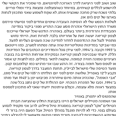
שוב ושוב לפני היציאה לדרך הארוכה לפיונגיאנג. מי שמכיר את הקושי שלי
להישמע לכללים קשיחים, במיוחד כשהמצלמה נמצאת בידי ומולי פריים
בלתי נשכח שרק מחכה שאנציח אותו, לא שמַח לשמוע שאני מתכוון לנחות
בארצו של קים ג'ונג און.
לשלוות הנפש שלי לא הוסיפה העובדה שימים אחדים לפני נסיעתי פירסם
משרד החוץ הישראלי אזהרת מסע שבה התריע מפני ביקור במדינה
המבודדת והרודנית ביותר בעולם. באזהרה הודגש שכל ישראלי שייכנס
לצפון קוריאה יעשה זאת על אחריותו בלבד. למרות זאת, הייתי נחוש
מתמיד לנצל את ההזדמנות לחדור למדינה שכה מעטים הצליחו לתעד.
כמי שביקר במדינות טוטליטריות שזה עתה נפתחו למערב, כמו וייטנאם
ב־1993 וקובה ב־1994, לפני עידן גוגל והמדריכים הכתובים על המדינות
הללו, ידעתי שבכניסה לצפון קוריאה ובסקירת אורחות החיים בה בגובה
העיניים טמונה חוויה קסומה, שקשה לתאר במילים. כמו לחצות קו אסור
או לטפס מעל חומה בצורה. זה הרגע שבו אני מרגיש כמו קולומבוס קטן.
מועד הטיסה שלי מישראל לבייג'ין, תחנת המעבר בדרך לצפון קוריאה,
נקבע ל־12 באפריל, שלושה ימים לפני יום הולדתו ה־105 של קים איל סונג,
"אבי האומה", שהנהיג אותה מיום שיחרורה מכיבוש יפן ב־1945 ועד מותו
ב־1994, וסבו של המנהיג הנוכחי. יום ההולדת של קים נחגג בכל שנה
במצעד ראווה מלא עוצמה, וכצלם עיתונות ידעתי שאני לא מתכוון לפספס
אותו.
שהמטוס לא יתפרק באוויר
אני ושמונה מטיילים ישראלים היינו בקבוצת החלוץ שהוציאה חברת
הטיולים "אקו" לצפון קוריאה במסגרת טיול פיילוט. לרוב אני מקפיד לנסוע
בעולם בגפי, כדי לא להיות מוגבל במהלך הטיול, אבל הפעם היה ברור לי
שדווקא ההשתייכות לקבוצה תוריד ממני פוקוס ותאפשר לי להיבלע כתייר