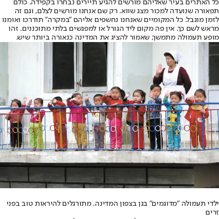
כל האתרים בעיר שאליהם מורשים להגיע תיירים נבחרו בקפידה. כולם
תפאורה שנועדה למכור מצג שווא. רק שם אנחנו מורשים לצלם, וגם זה
לזמן מוגבל. כל המקומיים שאנחנו נחשפים אליהם "במקרה" תודרכו ואומנו
מראש לשם כך. אין פה מקום ליד הגורל או למפגשים בלתי מתוכננים. זהו
מופע תעמולה מתמשך, שאמור להציג את המדינה כנאורה ביותר שיש.
ילדי תעמולה "מדוגמים" בגן בצפון המדינה. מתורגלים להיראות טוב בפני
זרים