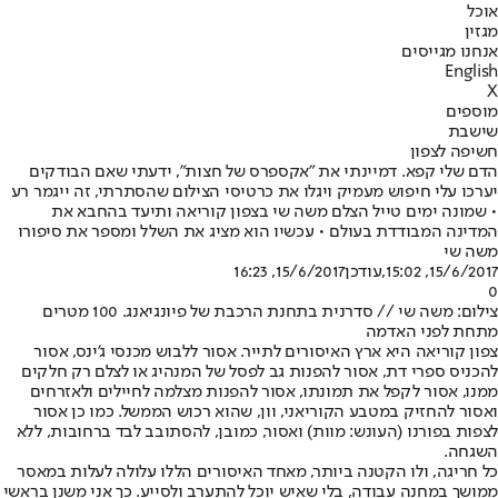
אוכל
מגזין
אנחנו מגייסים
English
X
מוספים
שישבת
חשיפה לצפון
הדם שלי קפא. דמיינתי את "אקספרס של חצות", ידעתי שאם הבודקים
יערכו עלי חיפוש מעמיק ויגלו את כרטיסי הצילום שהסתרתי, זה ייגמר רע
• שמונה ימים טייל הצלם משה שי בצפון קוריאה ותיעד בהחבא את
המדינה המבודדת בעולם • עכשיו הוא מציג את השלל ומספר את סיפורו
משה שי
15/6/2017, 15:02
,עודכן
15/6/2017, 16:23
0
צילום: משה שי // סדרנית בתחנת הרכבת של פיונגיאנג. 100 מטרים
מתחת לפני האדמה
צפון קוריאה היא ארץ האיסורים לתייר. אסור ללבוש מכנסי ג'ינס, אסור
להכניס ספרי דת, אסור להפנות גב לפסל של המנהיג או לצלם רק חלקים
ממנו, אסור לקפל את תמונתו, אסור להפנות מצלמה לחיילים ולאזרחים
ואסור להחזיק במטבע הקוריאני, וון, שהוא רכוש הממשל. כמו כן אסור
לצפות בפורנו (העונש: מוות) ואסור, כמובן, להסתובב לבד ברחובות, ללא
השגחה.
כל חריגה, ולו הקטנה ביותר, מאחד האיסורים הללו עלולה לעלות במאסר
ממושך במחנה עבודה, בלי שאיש יוכל להתערב ולסייע. כך אני משנן בראשי