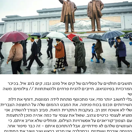
תושבים חולפים על פסליהם של קים איל סונג ובנו, קים ג'ונג איל, בכיכר
המרכזית בפיונגיאנג. חייבים להניח פרחים ולהשתחוות // צילומים: משה
שי
בלי לחשוב יותר מדי, אני מתכופף מתחת לידה המונפת, דוחף את דלת
השירותים ונכנס בכוח פנימה. את המבט ההמום שלה על החוצפה הצברית
שלי לא אשכח זמן רב. בעקבות התקרית הזאת, סביב הצורך להשתין, אני
מוציא לעצמי כרטיס צהוב. שואל את עצמי עד כמה אהיה מוכן להתעמת
עם הצפון־קוריאנים על אפשרויות הצילום, ומחליט שלא אריב איתם, כי
העונשים שלהם לא מידתיים, אבל להתחכם איתם - זה כבר סיפור אחר.
הטיסה אורכת שעתיים, ובמהלכה אני מריץ בראש שוב ושוב את החוקים