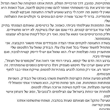
מתקיימת, כמובן, דרך מרכזיית המלון, תחת אוזנו הפקוחה של האח הגדול.
אני מרגיע את בני משפחתי ואומר להם שאין מקום לדאגה, אבל האמת היא
שאין לי מושג מה יחכה לי ברגע שאגיע לשדה התעופה ואבקש לצאת
מהמדינה. ברור לי שכבר עשרה ימים הם צופים בי וקולטים את המצלמה
שלי.
את התמונות שצילמתי גיביתי, כאמור, על כרטיסים, שאותם הצפנתי בתיק
לצד עוד אביזרים קטנים, כדי שגם אם יעלו בשיקוף, לא ייראו מחשידים.
חלק מהכרטיסים אני נושא על גופי, ואני רק יכול לקוות שהם לא יצפצפו
במגנומטר.
בשדה התעופה לוקחים אותי הצדה ומבודדים אותי משאר הקבוצה. אני
מתחיל לחשוד שאולי בכל זאת עלו עלי. הבודק שואל על הלפטופ שלי
ומתעניין כמה מצלמות יש לי. הוא שואל אם יש לי דיסק קשיח לגיבוי, ואם
עשיתי גיבוי.
ברגע הזה הדם שלי קופא. בעיני רוחי אני רואה את "אקספרס של חצות",
יודע שאם יערכו עלי חיפוש מעמיק ויגלו כרטיסים נוספים שהסתרתי, זה
ייגמר רע. אני רק מחכה להגיע במהירות למטוס, שייקח אותי כבר לחוף
מבטחים.
לפתע מגיעה אחת הקצינות ולוחשת משהו באוזנו של הבודק. השניות
נמתחות ונמתחות. ואז, תוך פחות מדקה, הוא משחרר אותי ומאחל לי
נסיעה מוצלחת. אני לוקח נשימה ארוכה ועולה למטוס.
למחרת אני נוחת בישראל עם הצילומים ה"גנובים", וסוג של ניצחון אישי
קטן.
טעינו? נתקן! אם מצאתם טעות בכתבה, נשמח שתשתפו אותנו
צפון קוריאה
מדורים