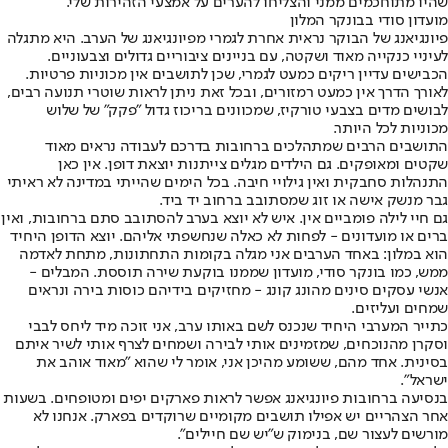
שהיו מתוחכמים ממני והצליחו להערים על אמצעי הזהירות שלי.
מועדון סודי בבונקר המלון
פיונגיאנג של הבוקר נראית אחרת לגמרי מפיונגיאנג של הערב. היא מתגלה
לעיניי כנקייה מאוד ושקטה, עם בניינים ציבוריים גדולים וצבעוניים.
הכבישים עדיין ריקים כמעט לגמרי, שכן לתושבים אין מכוניות פרטיות.
לאורך הדרך אין כמעט רמזורים, ובכל זאת ניתן לראות שוטרי תנועה רבים,
לבושים מדים בצבעי טורקיז, שמכוונים בריכוז גדול "פקק" של שלוש
מכוניות לכל היותר.
התושבים הרבים שמתהלכים ברחובות בדרכם לעבודה נראים מאוד
שקטים ומאופקים. גם הילדים מגלים צייתנות יוצאת דופן. אין כאן
התנהלות סחבקית ואין גילויי חיבה. בכל הימים שהייתי במדינה לא ראיתי
גבר מנשק אישה או זוג שמסתובב ברחוב יד ביד.
גם חיי לילה פומביים אין. איש לא יוצא בערב להסתובב סתם ברחובות, ואין
ברים או מועדונים - לפחות לא כאלה שנחשפתי אליהם. יוצא הדופן היחיד
הוא במלון: באחד הערבים אני מגלה בקומות התחתונות, מתחת לאדמה
ממש, כמו בונקר סודי, מועדון שממנו בוקעת שירה תוססת. המבלים -
אנשי עסקים סינים מהונג קונג - מחזיקים בידיהם כוסות בירה ונראים
שמחים ועליזים.
כתייר המערבי היחיד שנכנס לשם באותו ערב, אני זוכה מיד ליחס לבבי
וסקרן מהנוכחים, שמזמינים אותי לבירה ושמחים לצרף אותי לשיר איתם
בסינית. אחד מהם, ששומע מהיכן אני, אומר לי שהוא "מאוד אוהב את
ישראל".
בנסיעה ברחובות פיונגיאנג אפשר לראות פארקים יפים ומטופחים. בשעות
אחר הצהריים יש אפילו תושבים מקומיים שרוקדים בפארק. אנחנו לא
מורשים לעצור שם, בנימוק ש"יש שם חיילים".