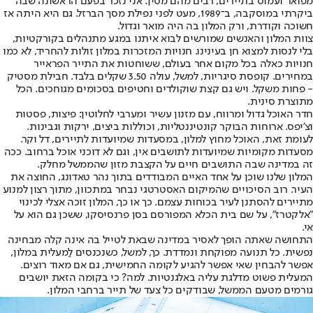
מפואר ועמוס בתיירים, רבים מהם מסין. אני נזכר בפעם הראשונה שבה
ביקרתי במוסקבה, ב־1989, מעט לפני נפילת מסך הברזל. גם היא היתה אז
חשוכה וקודרת, ורק המלון בה היה מואר וגדול.
צוות המלון והאנשים שמורשים לבוא איתנו במגע מתנהלים בקורקטיות,
בלי לנסות למצוא חן בעינינו. חנויות המזכרות במלון זולות להחריד, לא כמו
חנויות כאלה בכל מקום אחר בעולם, ששוחטות את התייר הפראייר
במחירים. קופסת סיגריות, למשל, עולה 3.50 שקלים בלבד. חבילת מסטיק
- פחות משקל. ויש גם קצת שוקולדים וחטיפים בסכומים מגוחכים. הכל
מתוצרת סינית.
חדר האוכל גדול ומרווח, עם מזנון עשיר ומערבי לחלוטין: פיצות, פסטות
וצ'יפס. ארוחות הבוקר קונטיננטליות, וכוללות ביצים, ירקות וגבינות.
לעומת זאת, האוכל מחוץ למלון, במסעדות שמיועדות לתיירים, דל וקר.
מסעדות מקומיות שמיועדות לתושבים אין, וגם לא דוכני אוכל ברחוב. ככה
זה במדינה שבה התושבים חיים על הקצבת מזון שהממשל מחלק.
המלון שלנו שוכן על אחד האיים המבודדים בתוך נהר טאדונג, החוצה את
העיר. רוב הסיכויים שהמיקום האסטרטגי נבחר במתכוון, מתוך רצון למנוע
מתיירים להסתנן לעיר בכוחות עצמם. כך או כך, המלון זוכה אצלי לכינוי
"אלקטרז", על שם בית הכלא המפורסם בסן פרנסיסקו, ששכן גם הוא על
אי.
התחושה שאתה הופך לאסיר במדינה שבאת לטייל בה אינה קלה מבחינה
נפשית. כל תנועה מפוקחת ונמדדת. כך, למשל, כשנכנסים לַמעלית במלון,
אפשר להבחין שאי אפשר להגיע לקומה החמישית, גם אם מאוד רוצים.
המעלית פשוט מדלגת עליה באלגנטיות. למה? כי בקומה הזאת יושבים
גורמים מטעם הממשל, שבודקים כל צעד של תייר ברחבי המלון.