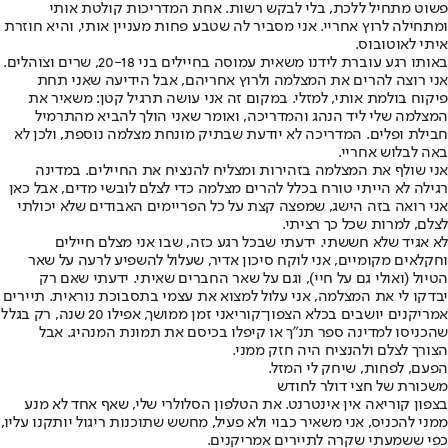
פשוט מתחיל ללכת, בלי לבקש רשות. אחת המדריכות קולטת אותי
ומתחילה לרוץ אחריי. אני מסביר לה שטבע פחות מעניין אותי, והיא חוזרת
איתי לאוטובוס.
באותו רגע עוברת לידנו משאית עמוסה בחיילים בני 20-18, שרים וצוהלים.
אני רוצה להרים את המצלמה ולרוץ אחריהם, אבל הידיעה שאני תחת
פיקוח בולמת אותי, למזלי. במקום זה אני עושה תרגיל קטן: משאיר את
המצלמה שלי ליד הנהג והמדריכה, ואומר שאני הולך להביא מהתרמיל
חבילת ופלים. המדריכה לא יודעת שבתיק מונחת מצלמה נוספת, ולכן לא
באה לבלוש אחריי.
אני שולף את המצלמה בזהירות ומצליח להנציח את החיילים. במדינה
רגילה לא הייתי טורח בכלל להרים מצלמה כדי לצלם לובשי מדים, אבל כאן
אני רואה בזה הישג, שמפצה קצת על כל הפריימים האבודים שלא יכולתי
לצלם, למרות שכל כך רציתי.
לא אגיד שלא חששתי. ידעתי שבכל רגע כזה, שבו אני מצלם חיילים
וחקלאים מקומיים, אני לוקח סיכון אדיר, שעלול להשפיע לרעה על שאר
הטיול (ואולי גם על חיי), וגם על שאר החברים שאיתי. ידעתי שאם רק
יבדקו לי את המצלמה, אני עלול למצוא את עצמי בתסבוכת נוראית. תיירים
אמריקנים יושבים בכלא הצפון־קוריאני זמן ממושך, אפילו 20 שנה, רק בגלל
שהכניסו למדינה ספר תנ"ך או קיפלו בכיסם את תמונת המנהיג. אבל
הצורך לצלם ולהנציח היה חזק ממני.
הפעם, לפחות, שיחק לי המזל.
משכורת של חצי דולר לחודש
בצפון קוריאה אין אינטרנט. את הטלפון הסלולרי שלי, שאף אחד לא מנע
ממני להכניס, אני משאיר כבוי ולא פעיל, מחשש שתוכנות ריגול יותקנו עליו,
כפי ששמעתי שקרה לתיירים אמריקנים.