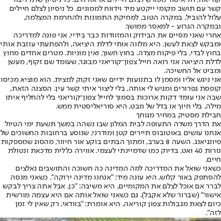
קוריאה, חל איסור מפורש לצלם חיילים או אזרחים. כל ניסיון שלנו ליצור
קשר עם תושב מקומי ייקטע מיד וידוּוח לממונים. כל ניסיון לצלם חיילים
עלול להוביל, במקרה הטוב, למחיקת התמונות ולהחרמת המצלמה,
ובמקרה הגרוע - למאסר ממושך.
אחרי שאני מסיים את הבידוק והמזוודות כבר בידיי, אני פונה למדריכה
ומבקש לצאת לעשן. היא מלווה אותי לדלת היציאה, ולהפתעתי עוזבת אותי
בחוץ לבדי, בלי פיקוח מצדה. בחוץ חשוך, ואין מוניות. מטרים אחדים מחוץ
לדלת היציאה אני רואה חייל צפון־קוריאני מבוגר, שעומד שם זקוף, מעשן
ומביט אל החשיכה.
אני ניגש אליו ומסמן לו בתנועות ידיים שאני זקוק למצית. הוא מוציא מכיסו
קופסת גפרורים ומגיש לי אותה, בלי ליצור איתי קשר עין. הסצנה הזאת,
שבה אני עומד דקות ארוכות בסמוך לחייל צפון־קוריאני בלי להחליף איתו
מילה, בלי חיוך או בדל של מבט, היא סוריאליסטית ממש.
חבילת מסטיק במחיר מגוחך
את הדרך משדה התעופה לבית המלון שבו נשהה במשך תשעת ימי הטיול
אנחנו עושים באוטובוס תיירים קטן ומודרני, שנוסע ברחובות החשוכים של
פיונגיאנג. השעה 8 בערב, ומתוך הבתים בוקע אור חיוור, מהסוג שמספקות
נורות 40 ואט, בדיוק כמו שדמיינתי לעצמי. אווירה כללית מדכאת ונטולת
חיים.
כשאני שואל את המדריכה למה המדינה כה חשוכה והתושבים נאלצים
להסתפק באור קלוש, היא עונה מיד: "אנחנו מדינה ירוקה". כשאני מנסה
לברר אם אוכל לצלם את המקומיים, היא משיבה: "כן, אבל אתה צריך לבקש
אישור" (שברור שלא אקבל). גם כשאני שואל אותה אם היא עצמה מורשית
כיום לצאת מגבולות צפון קוריאה, היא אומרת: "בוודאי, רק שאין לי זמן
לזה".