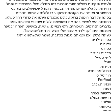
ולצידם איקונות ריאליסטיות מוכרות כמו מגדל אייפל, הפירמידות ופסל
החירות. כל אלה יוצרים משחקי צבעוניות וגודל, שמשתלבים בתוכני
הסיפור ומזמינים את הקוראים לשקוע בו ולגלות עולמות נוספים.
בסופו של דבר, רומזת ברגמן, כולנו מגלגלים איתנו את כדורי החרא שלנו.
החוכמה היא למצוא בהם את השושנים ולגלות שהיופי נמצא לפעמים
בדברים הזרוקים, השכוחים, הלא רצויים. שושנה, במשפט האחרון בספר,
מסכמת יפה: "לך, ילדה אהובה שלי, מגיע כל הזבל שבעולם".
טעינו? נתקן! אם מצאתם טעות בכתבה, נשמח שתשתפו אותנו
ספרות ילדים
מדורים
ספורט
תרבות ובידור
לייף סטייל
אוכל
תיירות
טכנולוגיה ומדע
הורוסקופ
ForReal
מגזין השבוע
דעות
חדשות בארץ
חדשות בעולם
פוליטי
ביטחוני