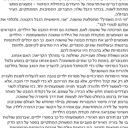
אותם דברים שהתרעמה על היעדרם בתחילת הסיפור - נמצאים ממש
מתחת לאפה, בכדור הזבל שלה: החברים, המסיבות, הממתקים, העיר
הגדולה.
"מי היה מאמין?" מתפלאת שושנה, "אני, חיפושית הזבל הקטנה, גלגלתי את
כולכם לגמרי לבד".
עם הפיכתה של שושנה לאם, משתנה גם זווית המבט של הילדים, הקוראים
או השומעים: מנקודת מבטה של הילדה שושנה המשועממת - הילדים
מאמצים לרגע את נקודת מבטה של שושנה האם. כך הם יכולים להתנסות
ברגשות ובעולמות שונים, מנוגדים, שלא היו מודעים לקיומם, ולחוות
התנסויות שלא בהכרח היו נגישות להם.
וכאן נשאלת שאלה מעניינת, שחלפה בי במהלך הקריאה: האם אנחנו,
המבוגרים, באמת כל כך שונים משושנה? האם אנחנו עוצרים במסע גלגול
הזבל הסיזיפי שלנו כדי להסתכל מסביב, להעריך את הטוב שנפל בחלקנו
ולהריח את השושנים?
אחד היסודות המרכזיים של ספרות ילדים טובה הוא להצליח לפנות ולעניין
לא רק את קהל הילדים, אלא גם את הוריהם. לא כדי לצאת ידי חובה, אלא
כדי לאפשר לילד ולהורה לעבור חוויה משמעותית יחד, כזו שתגלה לשני
הצדדים משהו חדש שלא הכירו, על עצמם, או על נקודת המבט של האחר.
אורית ברגמן בהחלט מצליחה לעשות זאת דרך סיפורה של שושנה.
ברגמן יצרה סיפור התבגרות שעוסק בגילוי מחודש של העולם שסביבנו.
סיפור על לידה והתחדשות, עם אמירה על הקשר שבין ההורה לילדו, ועל
השינוי שמביאה איתה נקודת המבט הילדית.
לכך גם תורם הפן האיורי, המשמעותי כל כך בספרי ילדים, שברגמן שולטת
בו על בוריו. האיורים מעבים את המשחק המתקיים בספר על הקו הדק
שבין מציאות ודמיון. הם בוראים עולם של יצורים צבעוניים פנטסטיים,