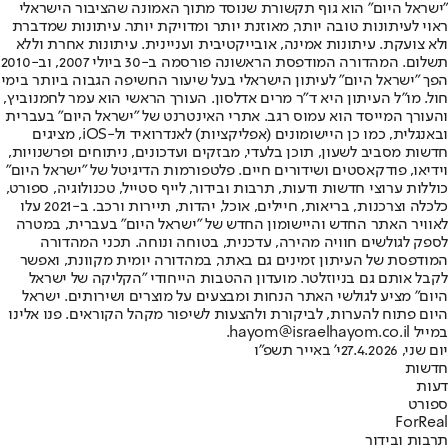
"ישראל היום" הוא גוף תקשורת שנוסד מתוך האמונה שהציבור הישראלי
ראוי לעיתונות טובה יותר, מאוזנת יותר ומדויקת יותר. עיתונות שמדברת
ולא צועקת. עיתונות אמינה, אובייקטיבית ועניינית. עיתונות אחרת וללא
תשלום. המהדורה המודפסת הראשונה פורסמה ב-30 ביולי 2007, וב-2010
הפך "ישראל היום" לעיתון הישראלי בעל שיעור החשיפה הגבוה ביותר בימי
חול. מו"ל העיתון היא ד"ר מרים אדלסון. העורך הראשי הוא עמר לחמנוביץ,
והעורך המייסד הוא עמוס רגב. אתרי האינטרנט של "ישראל היום" בעברית
ובאנגלית, כמו כן היישומונים (אפליקציות) לאנדרואיד ול-iOS, מציגים
חדשות מסביב לשעון, תוכן בלעדי, מבזקים ועדכונים, ניתוחים ופרשנויות,
וידיאו, פודקאסטים ושידורים חיים. פלטפורמות הדיגיטל של "ישראל היום"
כוללות ערוצי חדשות ודעות, תרבות ובידור, לייף סטייל, טכנולוגיה, ספורט,
כלכלה וצרכנות, בריאות, חיילים, אוכל, יהדות, תיירות ורכב. ב-2021 עלו
לאוויר האתר החדש והיישומון החדש של "ישראל היום" בעברית, במטרה
לספק לגולשים חוויה מהירה, עדכנית, בטוחה ונוחה. תכני המהדורה
המודפסת של העיתון זמינים גם באתר, במהדורה יומית מקוונת, ואפשר
לקבל אותם גם בניוזלטר. מועדון ההטבות הייחודי "הקליקה של ישראל
היום" מציע לגולשי האתר הנחות ומבצעים על מוצרים ושירותים. ישראל
היום פתוח להערות, לביקורת ולהצעות לשיפור מקהל הקוראים. פנו אלינו
במייל hayom@israelhayom.co.il.
יום שני, 27.4.2026
י' באייר תשפ"ו
חדשות
דעות
ספורט
ForReal
תרבות ובידור