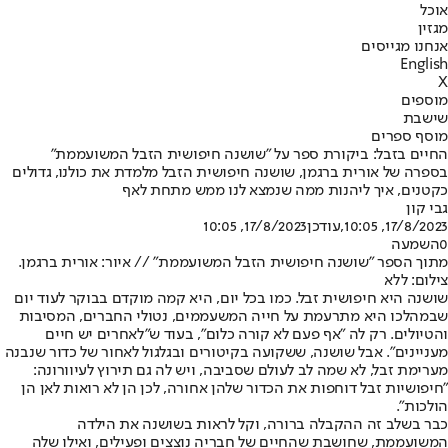
אוכל
מגזין
אנחנו מגייסים
English
X
מוספים
שישבת
מוסף ספרים
החיים בזבל: ביקורת ספר על "שושנה חיפושית הזבל המשועממת"
בספרה של אורית ברגמן, שושנה חיפושית הזבל מלמדת את כולנו, גדולים
כקטנים, איך ליהנות ממה שנמצא לנו ממש מתחת לאף
גבי קון
17/8/2023, 10:05
,עודכן
17/8/2023, 10:05
0
השמעה
מתוך הספר "שושנה חיפושית הזבל המשועממת" // איור: אורית ברגמן.
צילום: ללא
שושנה היא חיפושית זבל. כמו בכל יום, היא קמה מוקדם בבוקר לעוד יום
שבמהלכו היא מתרעמת על חייה המשעממים, נטולי החברים, המסיבות
והטיולים. רק לה "אף פעם לא קורה כלום", בעוד ש"לאחרים יש חיים
מעניינים". אבל שושנה, ששקועה בקיטורים ובגלגול לאחור של כדור שנבנה
מערימת זבל, לא שמה לב לעולם שסביבה, ויש לה גם תירוץ לעיוורונה:
"חיפושיות זבל דוחפות את הכדור שלהן אחורה, לכן הן לא רואות לאן הן
הולכות".
כבר בשלב זה ההקבלה ברורה, וקל לראות בשושנה את הילדה
המשועממת, שחושבת שהחיים של חבריה נוצצים ופעילים, ואילו שלה