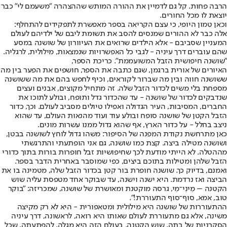
הרבה פחות. קל גם לדמיין את ההורה המותש שההצהרה "משעמם לי" כבר
יוצאת לו מכל החורים.
וכאן טמון היופי, כי עצם הקריאה בספר מאפשרת לתפקידים להתחלף:
אלה כבר לא ההורים שמנסים להסב את תשומת ליבם של ילדיהם לעולם
המעניין שסביבם - אלא הילדים שרואים את העיוורון של שושנה במסע
שהם עוברים דרך עיניה - לגבי כל האפשרויות שנמצאות, מילולית, לרגליה.
"שושנה חיפושית הזבל המשועממת". כריכת הספר,
האיורים של אורית ברגמן, שגם כתבה את הספר, חושפים את הפער בין מה
ששושנה חווה ובין מה שברור לקוראים, וכיף לחפש בהם את מה ששושנה
מספחת בלי משים לכדור הזבל שלה. זה מתחיל מקוצים, אבנים ועצים
שנדבקים לכדור של שושנה - עד שהכדור גדל ותופח, ובולע לתוכו את
החברים, המסיבות, העיר הגדולה ואפילו טיולים מסביב לעולם. וכך, כדור
הזבל הקטן של שושנה סופח ובולע עוד ועוד מהנאות העולם, עד שהוא
ניצב בחלל - על כדור הארץ, אף שהוא גדול ממנו עשרות מונים.
כאן מתרחשת נקודת המפנה של הסיפור: משהו גדול לוחץ לשושנה בבטן,
ושושנה מטילה ביצה. קצת כמו שושנה, גם אני הופתעתי והתרגשתי
מההטלה. לא הייתי מודעת לכך שחיפושיות זבל חופרות בורות בתוך כדורי
הזבל שלהן ומטילות בתוכם ביצים, כפי שמוסבר באחרית הדבר בספר.
ואמנם, בדיוק כך. שושנה חופרת בור קטן בכדור הזבל שלה, מטמינה בו את
הביצה ואז נרדמת. היא ישנה וישנה, עד שבוקר אחד מטפסת עליה שוש
הקטנה – מִינִי־מִי, גרסה מוקטנת ומאושרת של שושנה, שמכריזה: "בוקר
טוב, אמא, סוף־סוף התעוררת!".
ההתעוררות של שושנה היא מילולית ומטאפורית - היא לא רק מקיצה
משינה, אלא גם מתעוררת לעולם שאותו היא רואה, לראשונה, דרך עיניה
הסקרניות של בתה, שוש הקטנה. בעולם הזה היא מגלה, להפתעתה, שכל