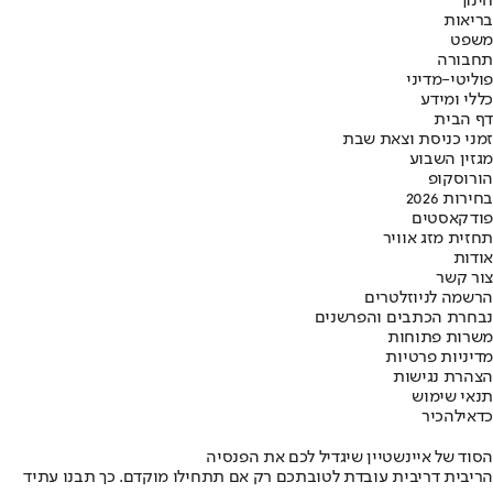
חינוך
בריאות
משפט
תחבורה
פוליטי-מדיני
כללי ומידע
דף הבית
זמני כניסת וצאת שבת
מגזין השבוע
הורוסקופ
בחירות 2026
פודקאסטים
תחזית מזג אוויר
אודות
צור קשר
הרשמה לניוזלטרים
נבחרת הכתבים והפרשנים
משרות פתוחות
מדיניות פרטיות
הצהרת נגישות
תנאי שימוש
כדאי
להכיר
הסוד של איינשטיין שיגדיל לכם את הפנסיה
הריבית דריבית עובדת לטובתכם רק אם תתחילו מוקדם. כך תבנו עתיד